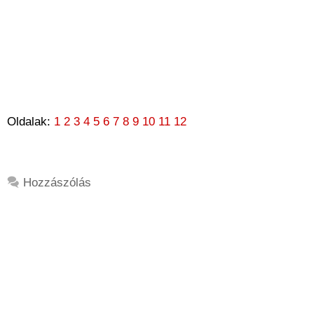
Oldalak:
1
2
3
4
5
6
7
8
9
10
11
12
Hozzászólás