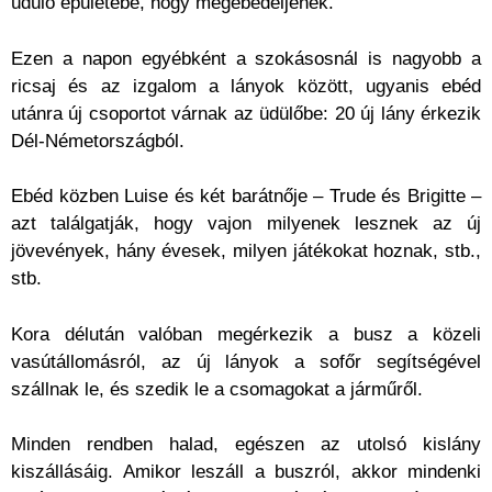
üdülő épületébe, hogy megebédeljenek.
Ezen a napon egyébként a szokásosnál is nagyobb a
ricsaj és az izgalom a lányok között, ugyanis ebéd
utánra új csoportot várnak az üdülőbe: 20 új lány érkezik
Dél-Németországból.
Ebéd közben Luise és két barátnője – Trude és Brigitte –
azt találgatják, hogy vajon milyenek lesznek az új
jövevények, hány évesek, milyen játékokat hoznak, stb.,
stb.
Kora délután valóban megérkezik a busz a közeli
vasútállomásról, az új lányok a sofőr segítségével
szállnak le, és szedik le a csomagokat a járműről.
Minden rendben halad, egészen az utolsó kislány
kiszállásáig. Amikor leszáll a buszról, akkor mindenki