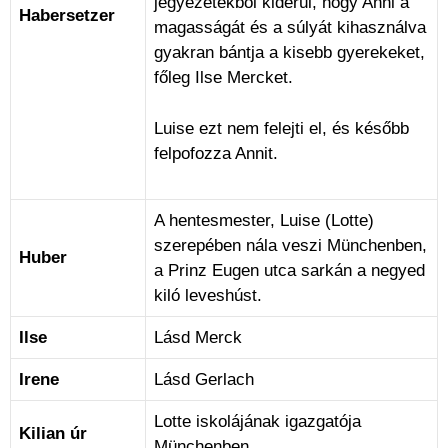
jegyezetekből kiderül, hogy Anni a
Habersetzer
magasságát és a súlyát kihasználva
gyakran bántja a kisebb gyerekeket,
főleg Ilse Mercket.
Luise ezt nem felejti el, és később
felpofozza Annit.
A hentesmester, Luise (Lotte)
szerepében nála veszi Münchenben,
Huber
a Prinz Eugen utca sarkán a negyed
kiló leveshúst.
Ilse
Lásd Merck
Irene
Lásd Gerlach
Lotte iskolájának igazgatója
Kilian úr
Münchenben.