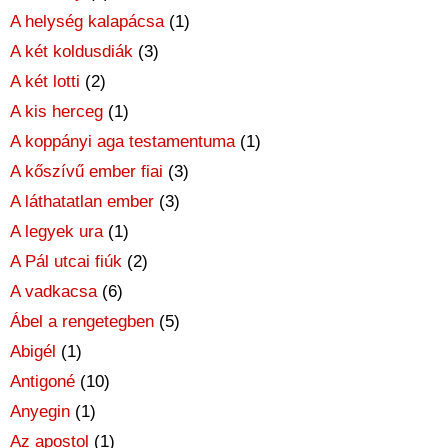
A helység kalapácsa
(1)
A két koldusdiák
(3)
A két lotti
(2)
A kis herceg
(1)
A koppányi aga testamentuma
(1)
A kőszívű ember fiai
(3)
A láthatatlan ember
(3)
A legyek ura
(1)
A Pál utcai fiúk
(2)
A vadkacsa
(6)
Ábel a rengetegben
(5)
Abigél
(1)
Antigoné
(10)
Anyegin
(1)
Az apostol
(1)