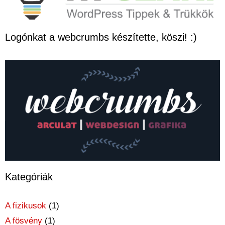
Logónkat a webcrumbs készítette, köszi! :)
Kategóriák
A fizikusok
(1)
A fösvény
(1)