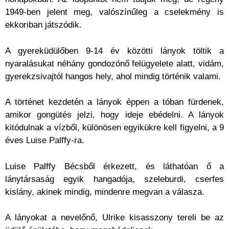
1949-ben jelent meg, valószínűleg a cselekmény is
ekkoriban játszódik.
A gyereküdülőben 9-14 év közötti lányok töltik a
nyaralásukat néhány gondozónő felügyelete alatt, vidám,
gyerekzsivajtól hangos hely, ahol mindig történik valami.
A történet kezdetén a lányok éppen a tóban fürdenek,
amikor gongütés jelzi, hogy ideje ebédelni. A lányok
kitódulnak a vízből, különösen egyikükre kell figyelni, a 9
éves Luise Palffy-ra.
Luise Palffy Bécsből érkezett, és láthatóan ő a
lánytársaság egyik hangadója, szeleburdi, cserfes
kislány, akinek mindig, mindenre megvan a válasza.
A lányokat a nevelőnő, Ulrike kisasszony tereli be az