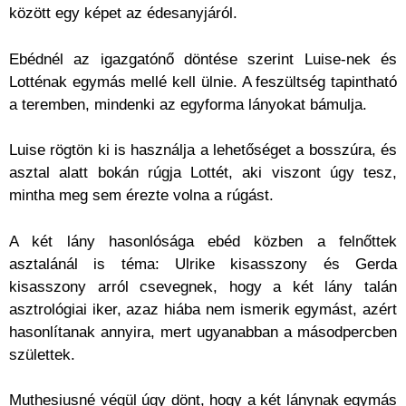
között egy képet az édesanyjáról.
Ebédnél az igazgatónő döntése szerint Luise-nek és
Lotténak egymás mellé kell ülnie. A feszültség tapintható
a teremben, mindenki az egyforma lányokat bámulja.
Luise rögtön ki is használja a lehetőséget a bosszúra, és
asztal alatt bokán rúgja Lottét, aki viszont úgy tesz,
mintha meg sem érezte volna a rúgást.
A két lány hasonlósága ebéd közben a felnőttek
asztalánál is téma: Ulrike kisasszony és Gerda
kisasszony arról csevegnek, hogy a két lány talán
asztrológiai iker, azaz hiába nem ismerik egymást, azért
hasonlítanak annyira, mert ugyanabban a másodpercben
születtek.
Muthesiusné végül úgy dönt, hogy a két lánynak egymás