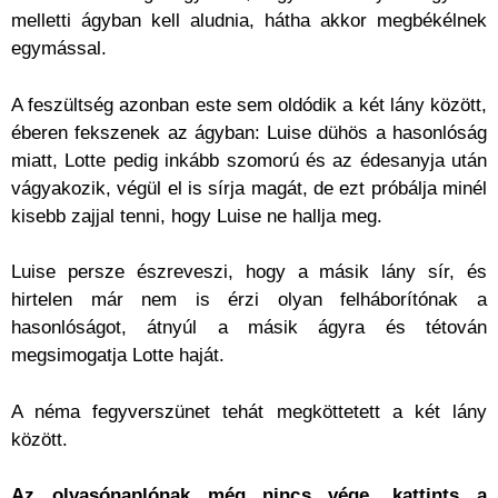
melletti ágyban kell aludnia, hátha akkor megbékélnek
egymással.
A feszültség azonban este sem oldódik a két lány között,
éberen fekszenek az ágyban: Luise dühös a hasonlóság
miatt, Lotte pedig inkább szomorú és az édesanyja után
vágyakozik, végül el is sírja magát, de ezt próbálja minél
kisebb zajjal tenni, hogy Luise ne hallja meg.
Luise persze észreveszi, hogy a másik lány sír, és
hirtelen már nem is érzi olyan felháborítónak a
hasonlóságot, átnyúl a másik ágyra és tétován
megsimogatja Lotte haját.
A néma fegyverszünet tehát megköttetett a két lány
között.
Az olvasónaplónak még nincs vége, kattints a