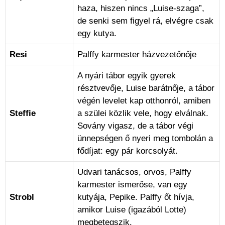
haza, hiszen nincs „Luise-szaga”,
de senki sem figyel rá, elvégre csak
egy kutya.
Resi
Palffy karmester házvezetőnője
A nyári tábor egyik gyerek
résztvevője, Luise barátnője, a tábor
végén levelet kap otthonról, amiben
Steffie
a szülei közlik vele, hogy elválnak.
Sovány vigasz, de a tábor végi
ünnepségen ő nyeri meg tombolán a
fődíjat: egy pár korcsolyát.
Udvari tanácsos, orvos, Palffy
karmester ismerőse, van egy
Strobl
kutyája, Pepike. Palffy őt hívja,
amikor Luise (igazából Lotte)
megbetegszik.