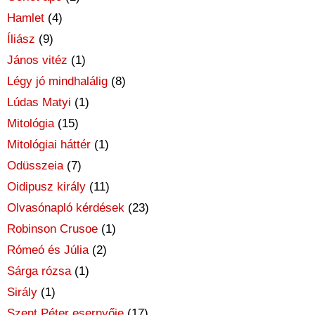
Hamlet
(4)
Íliász
(9)
János vitéz
(1)
Légy jó mindhalálig
(8)
Lúdas Matyi
(1)
Mitológia
(15)
Mitológiai háttér
(1)
Odüsszeia
(7)
Oidipusz király
(11)
Olvasónapló kérdések
(23)
Robinson Crusoe
(1)
Rómeó és Júlia
(2)
Sárga rózsa
(1)
Sirály
(1)
Szent Péter esernyője
(17)