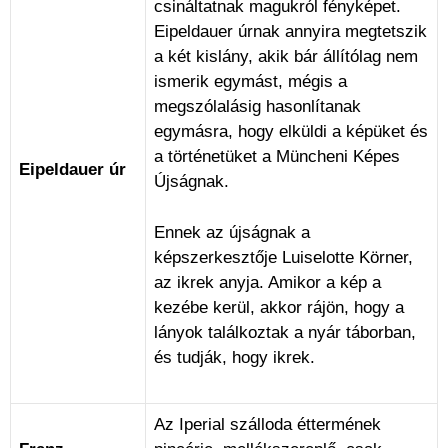
csináltatnak magukról fényképet.
Eipeldauer úrnak annyira megtetszik
a két kislány, akik bár állítólag nem
ismerik egymást, mégis a
megszólalásig hasonlítanak
egymásra, hogy elküldi a képüket és
a történetüket a Müncheni Képes
Eipeldauer úr
Újságnak.
Ennek az újságnak a
képszerkesztője Luiselotte Körner,
az ikrek anyja. Amikor a kép a
kezébe kerül, akkor rájön, hogy a
lányok találkoztak a nyár táborban,
és tudják, hogy ikrek.
Az Iperial szálloda éttermének