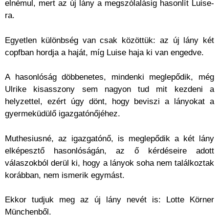
elnémul, mert az új lány a megszólalásig hasonlít Luise-
ra.
Egyetlen különbség van csak közöttük: az új lány két
copfban hordja a haját, míg Luise haja ki van engedve.
A hasonlóság döbbenetes, mindenki meglepődik, még
Ulrike kisasszony sem nagyon tud mit kezdeni a
helyzettel, ezért úgy dönt, hogy beviszi a lányokat a
gyermeküdülő igazgatónőjéhez.
Muthesiusné, az igazgatónő, is meglepődik a két lány
elképesztő hasonlóságán, az ő kérdéseire adott
válaszokból derül ki, hogy a lányok soha nem találkoztak
korábban, nem ismerik egymást.
Ekkor tudjuk meg az új lány nevét is: Lotte Körner
Münchenből.