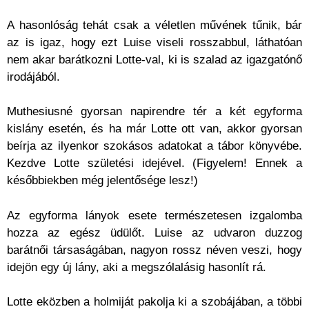
A hasonlóság tehát csak a véletlen művének tűnik, bár
az is igaz, hogy ezt Luise viseli rosszabbul, láthatóan
nem akar barátkozni Lotte-val, ki is szalad az igazgatónő
irodájából.
Muthesiusné gyorsan napirendre tér a két egyforma
kislány esetén, és ha már Lotte ott van, akkor gyorsan
beírja az ilyenkor szokásos adatokat a tábor könyvébe.
Kezdve Lotte születési idejével. (Figyelem! Ennek a
későbbiekben még jelentősége lesz!)
Az egyforma lányok esete természetesen izgalomba
hozza az egész üdülőt. Luise az udvaron duzzog
barátnői társaságában, nagyon rossz néven veszi, hogy
idejön egy új lány, aki a megszólalásig hasonlít rá.
Lotte eközben a holmiját pakolja ki a szobájában, a többi