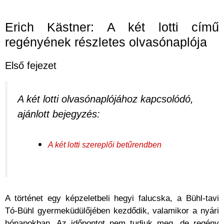
Erich Kästner: A két lotti című
regényének részletes olvasónaplója
Első fejezet
A két lotti olvasónaplójához kapcsolódó,
ajánlott bejegyzés:
A két lotti szereplői betűrendben
A történet egy képzeletbeli hegyi falucska, a Bühl-tavi
Tó-Bühl gyermeküdülőjében kezdődik, valamikor a nyári
hónapokban. Az időpontot nem tudjuk meg, de regény