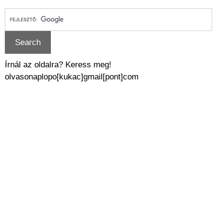
Írnál az oldalra? Keress meg!
olvasonaplopo[kukac]gmail[pont]com