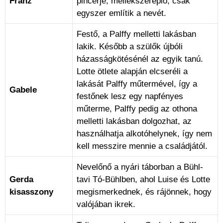
Franz
pincérje, mellékszereplő, csak
egyszer említik a nevét.
Festő, a Palffy melletti lakásban
lakik. Később a szülők újbóli
házasságkötésénél az egyik tanú.
Lotte ötlete alapján elcseréli a
lakását Palffy műtermével, így a
Gabele
festőnek lesz egy napfényes
műterme, Palffy pedig az othona
melletti lakásban dolgozhat, az
használhatja alkotóhelynek, így nem
kell messzire mennie a családjától.
Nevelőnő a nyári táborban a Bühl-
Gerda
tavi Tó-Bühlben, ahol Luise és Lotte
kisasszony
megismerkednek, és rájönnek, hogy
valójában ikrek.