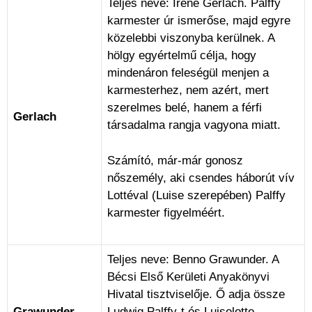
Teljes neve: Irene Gerlach. Palffy
karmester úr ismerőse, majd egyre
közelebbi viszonyba kerülnek. A
hölgy egyértelmű célja, hogy
mindenáron feleségül menjen a
karmesterhez, nem azért, mert
szerelmes belé, hanem a férfi
Gerlach
társadalma rangja vagyona miatt.
Számító, már-már gonosz
nőszemély, aki csendes háborút vív
Lottéval (Luise szerepében) Palffy
karmester figyelméért.
Teljes neve: Benno Grawunder. A
Bécsi Első Kerületi Anyakönyvi
Hivatal tisztviselője. Ő adja össze
Grawunder
Ludwig Palffy-t és Luiselotte