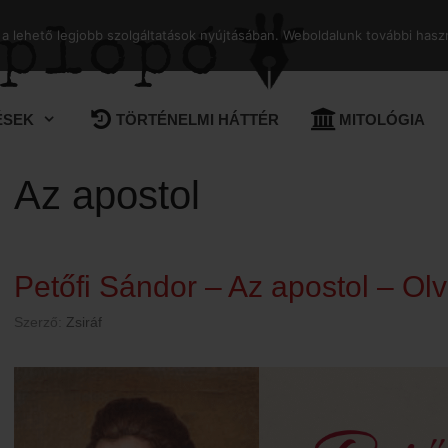
 lehető legjobb szolgáltatások nyújtásában. Weboldalunk további haszn
ÉSEK
TÖRTÉNELMI HÁTTÉR
MITOLÓGIA
Az apostol
Petőfi Sándor – Az apostol – Ol
Szerző:
Zsiráf