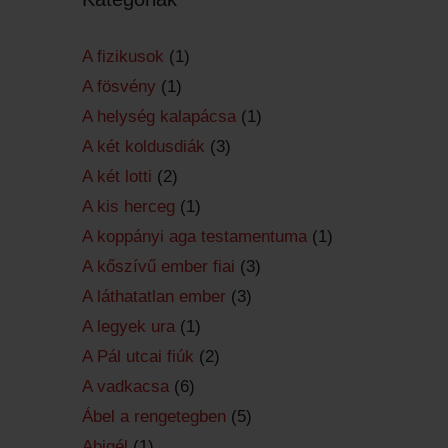
A fizikusok
(1)
A fösvény
(1)
A helység kalapácsa
(1)
A két koldusdiák
(3)
A két lotti
(2)
A kis herceg
(1)
A koppányi aga testamentuma
(1)
A kőszívű ember fiai
(3)
A láthatatlan ember
(3)
A legyek ura
(1)
A Pál utcai fiúk
(2)
A vadkacsa
(6)
Ábel a rengetegben
(5)
Abigél
(1)