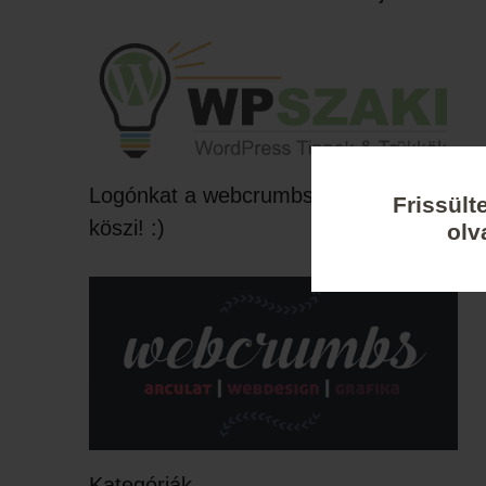
Logónkat a webcrumbs készítette,
Frissült
köszi! :)
olv
Kategóriák