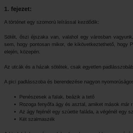
1. fejezet:
A történet egy szomorú leírással kezdődik:
Sötét, őszi éjszaka van, valahol egy városban vagyunk
sem, hogy pontosan mikor, de kikövetkeztethető, hogy Pe
elején, közepén.
Az utcák és a házak sötétek, csak egyetlen padlásszobába
A pici padlásszoba és berendezése nagyon nyomorúságo
Penészesek a falak, beázik a tető
Rozoga fenyőfa ágy és asztal, amiket mások már r
Az ágy fejénél egy szúette faláda, a végénél egy 
Két szalmaszék