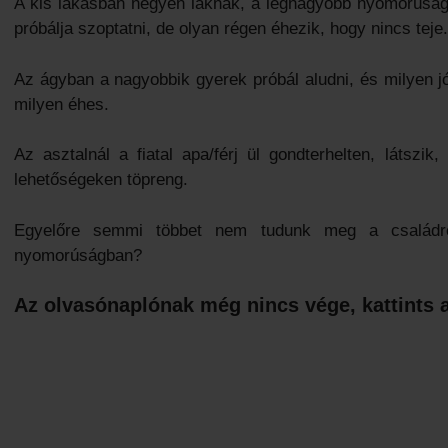
A kis lakásban négyen laknak, a legnagyobb nyomorúságb
próbálja szoptatni, de olyan régen éhezik, hogy nincs teje
Az ágyban a nagyobbik gyerek próbál aludni, és milyen jó
milyen éhes.
Az asztalnál a fiatal apa/férj ül gondterhelten, látsz
lehetőségeken töpreng.
Egyelőre semmi többet nem tudunk meg a családró
nyomorúságban?
Az olvasónaplónak még nincs vége, kattints a