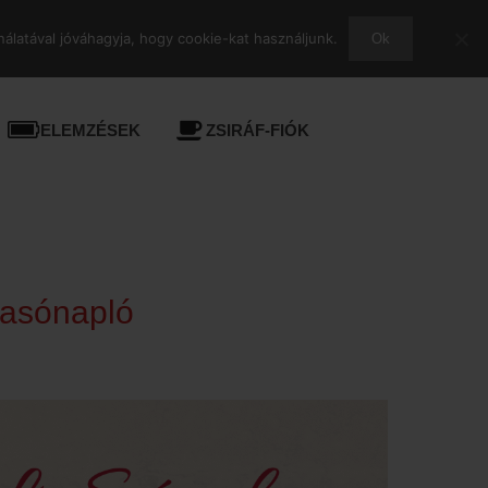
álatával jóváhagyja, hogy cookie-kat használjunk.
Ok
ELEMZÉSEK
ZSIRÁF-FIÓK
vasónapló