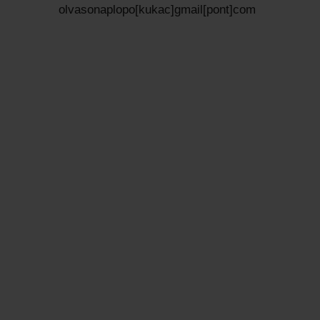
olvasonaplopo[kukac]gmail[pont]com