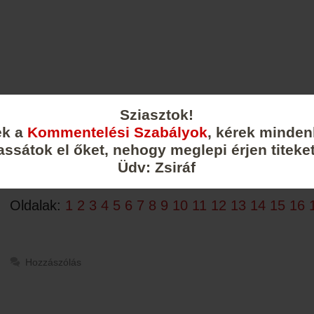
Sziasztok!
ek a
Kommentelési Szabályok
, kérek minden
assátok el őket, nehogy meglepi érjen titeket
Üdv: Zsiráf
Oldalak:
1
2
3
4
5
6
7
8
9
10
11
12
13
14
15
16
Hozzászólás