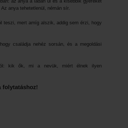
an: az anya a ládán ül és a kisebbik gyerekét
. Az anya tehetetlenül, némán sír.
l teszi, mert amíg alszik, addig sem érzi, hogy
ik, hogy családja nehéz sorsán, és a megoldási
l: kik ők, mi a nevük, miért élnek ilyen
 folytatáshoz!