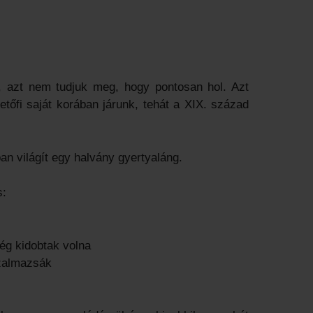
, azt nem tudjuk meg, hogy pontosan hol. Azt
tőfi saját korában járunk, tehát a XIX. század
n világít egy halvány gyertyaláng.
s:
ég kidobtak volna
szalmazsák