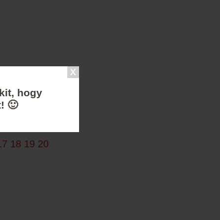
kit, hogy
! 🙂
17
18
19
20