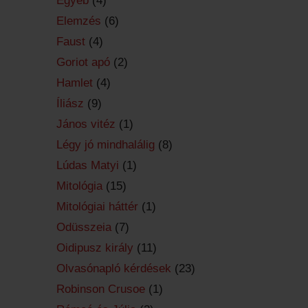
Egyéb
(4)
Elemzés
(6)
Faust
(4)
Goriot apó
(2)
Hamlet
(4)
Íliász
(9)
János vitéz
(1)
Légy jó mindhalálig
(8)
Lúdas Matyi
(1)
Mitológia
(15)
Mitológiai háttér
(1)
Odüsszeia
(7)
Oidipusz király
(11)
Olvasónapló kérdések
(23)
Robinson Crusoe
(1)