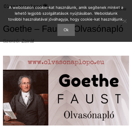
Kilépés
A weboldalon cookie-kat használunk, amik segítenek minket a
Menu
a
lehető legjobb szolgáltatások nyújtásában. Weboldalunk
tartalomba
további használatával jóváhagyja, hogy cookie-kat használjunk.
Goethe – Faust – Olvasónapló
Ok
Szerző:
Zsiráf