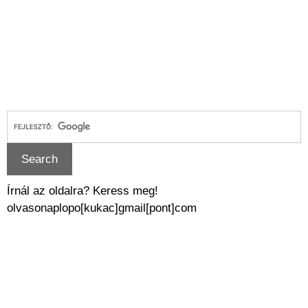
Írnál az oldalra? Keress meg!
olvasonaplopo[kukac]gmail[pont]com