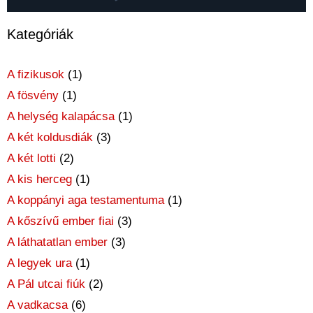
Kategóriák
A fizikusok
(1)
A fösvény
(1)
A helység kalapácsa
(1)
A két koldusdiák
(3)
A két lotti
(2)
A kis herceg
(1)
A koppányi aga testamentuma
(1)
A kőszívű ember fiai
(3)
A láthatatlan ember
(3)
A legyek ura
(1)
A Pál utcai fiúk
(2)
A vadkacsa
(6)