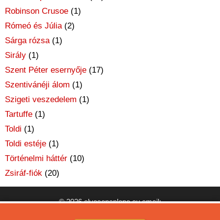
Robinson Crusoe
(1)
Rómeó és Júlia
(2)
Sárga rózsa
(1)
Sirály
(1)
Szent Péter esernyője
(17)
Szentivánéji álom
(1)
Szigeti veszedelem
(1)
Tartuffe
(1)
Toldi
(1)
Toldi estéje
(1)
Történelmi háttér
(10)
Zsiráf-fiók
(20)
© 2026 olvasonaplopo.eu email:
olvasonaplopo[kukac]gmail[pont]com
KOMMENTELÉSI