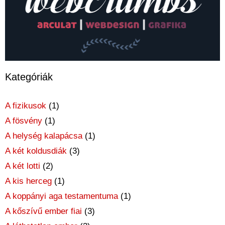
Kategóriák
A fizikusok
(1)
A fösvény
(1)
A helység kalapácsa
(1)
A két koldusdiák
(3)
A két lotti
(2)
A kis herceg
(1)
A koppányi aga testamentuma
(1)
A kőszívű ember fiai
(3)