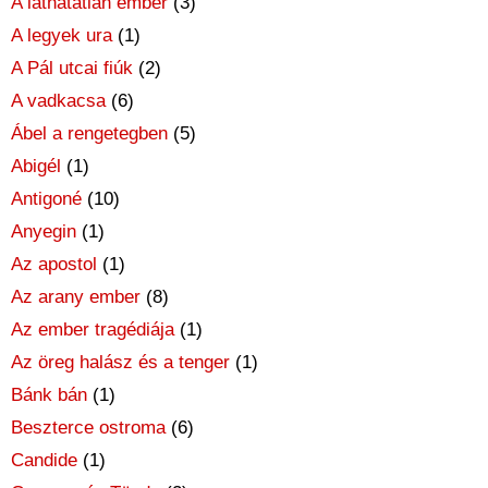
A láthatatlan ember
(3)
A legyek ura
(1)
A Pál utcai fiúk
(2)
A vadkacsa
(6)
Ábel a rengetegben
(5)
Abigél
(1)
Antigoné
(10)
Anyegin
(1)
Az apostol
(1)
Az arany ember
(8)
Az ember tragédiája
(1)
Az öreg halász és a tenger
(1)
Bánk bán
(1)
Beszterce ostroma
(6)
Candide
(1)