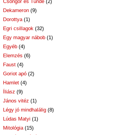
Csongor és Tünde
(2)
Dekameron
(9)
Dorottya
(1)
Egri csillagok
(32)
Egy magyar nábob
(1)
Egyéb
(4)
Elemzés
(6)
Faust
(4)
Goriot apó
(2)
Hamlet
(4)
Íliász
(9)
János vitéz
(1)
Légy jó mindhalálig
(8)
Lúdas Matyi
(1)
Mitológia
(15)