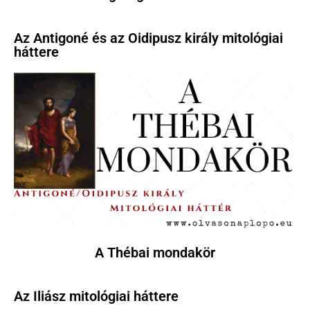
Az Antigoné és az Oidipusz király mitológiai
háttere
A Thébai mondakör
Az Iliász mitológiai háttere