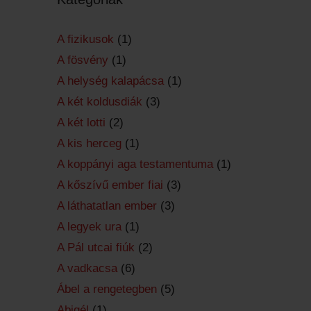
A fizikusok
(1)
A fösvény
(1)
A helység kalapácsa
(1)
A két koldusdiák
(3)
A két lotti
(2)
A kis herceg
(1)
A koppányi aga testamentuma
(1)
A kőszívű ember fiai
(3)
A láthatatlan ember
(3)
A legyek ura
(1)
A Pál utcai fiúk
(2)
A vadkacsa
(6)
Ábel a rengetegben
(5)
Abigél
(1)