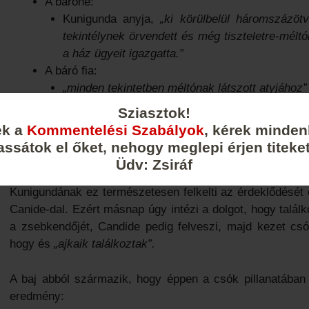
A báróné:
Kunigunda anyja,
„ki körülbelül háromszázöt
tekintélynek örvendett és még tiszteletre-mélt
a ház ügyeit igazgatta.”
A báró fia:
„minden tekintetben méltónak látszott atyjához”
Sziasztok!
A kastély nyugodt, hétköznapi életének felborulását és e
ek a
Kommentelési Szabályok
, kérek minden
amikor Kunigunda kisasszony a parkban sétálva véletl
assátok el őket, nehogy meglepi érjen titeket
báróné egyik szolgálólányát hm… szereti, vagyis éppen
„
Üdv: Zsiráf
Kunigundának ez természetesen felkelti az érdeklődését é
Canide-dal. Ezért másnap úgy intézi a dolgot, hogy találko
a zsebkendőjét, Candide pedig felveszi, majd kezet cs
hogy és
„ajkaik találkoztak”.
A baj abból származik, hogy éppen a csók pillanatában 
eredmény: