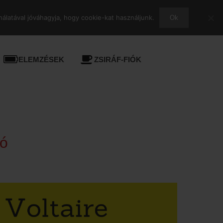
álatával jóváhagyja, hogy cookie-kat használjunk.
Ok
ELEMZÉSEK
ZSIRÁF-FIÓK
ló