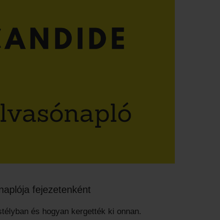
naplója fejezetenként
stélyban és hogyan kergették ki onnan.