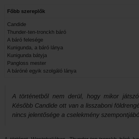
Főbb szereplők
Candide
Thunder-ten-tronckh báró
A báró felesége
Kunigunda, a báró lánya
Kunigunda bátyja
Pangloss mester
A báróné egyik szolgáló lánya
A történetből nem derül, hogy mikor játsz
Később Candide ott van a lisszaboni földrengé
nincs jelentősége a cselekmény szempontjábó