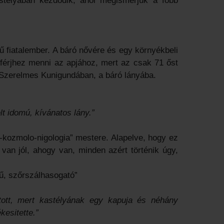
astélyában kezdődik, ahol megismerjük a főbb
ű fiatalember. A báró nővére és egy környékbeli
 férjhez menni az apjához, mert az csak 71 őst
. Szerelmes Kunigundában, a báró lányába.
lt idomú, kívánatos lány.”
ai-kozmolo-nigologia” mestere. Alapelve, hogy ez
van jól, ahogy van, minden azért történik úgy,
ű, szőrszálhasogató”
tott, mert kastélyának egy kapuja és néhány
kesitette.”