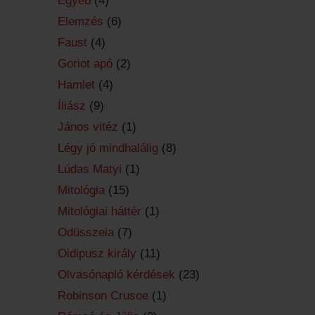
Egyéb
(4)
Elemzés
(6)
Faust
(4)
Goriot apó
(2)
Hamlet
(4)
Íliász
(9)
János vitéz
(1)
Légy jó mindhalálig
(8)
Lúdas Matyi
(1)
Mitológia
(15)
Mitológiai háttér
(1)
Odüsszeia
(7)
Oidipusz király
(11)
Olvasónapló kérdések
(23)
Robinson Crusoe
(1)