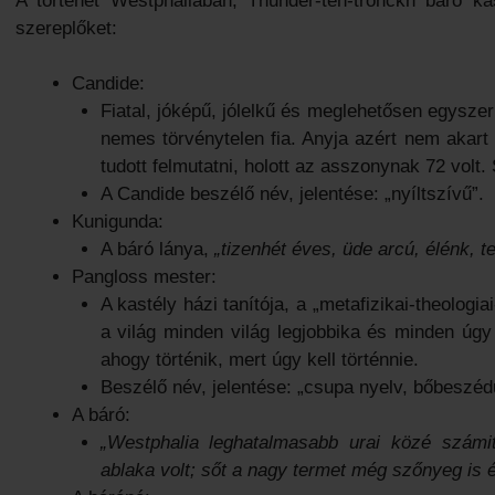
A történet Westphaliában, Thunder-ten-tronckh báró k
szereplőket:
Candide:
Fiatal, jóképű, jólelkű és meglehetősen egyszer
nemes törvénytelen fia. Anyja azért nem akart
tudott felmutatni, holott az asszonynak 72 volt
A Candide beszélő név, jelentése: „nyíltszívű”.
Kunigunda:
A báró lánya,
„tizenhét éves, üde arcú, élénk, te
Pangloss mester:
A kastély házi tanítója, a „metafizikai-theologi
a világ minden világ legjobbika és minden úgy 
ahogy történik, mert úgy kell történnie.
Beszélő név, jelentése: „csupa nyelv, bőbeszéd
A báró:
„Westphalia leghatalmasabb urai közé számi
ablaka volt; sőt a nagy termet még szőnyeg is é