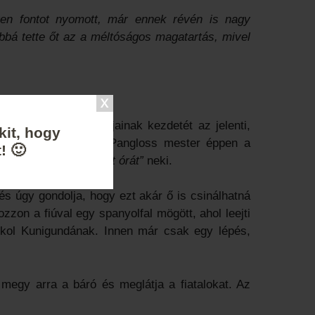
ven fontot nyomott, már ennek révén is nagy
óbbá tette őt az a méltóságos magatartás, mivel
zzel Candide kalandjainak kezdetét az jelenti,
kit, hogy
enül meglátja, hogy Pangloss mester éppen a
! 🙂
kísérleti fizikából adott órát”
neki.
s úgy gondolja, hogy ezt akár ő is csinálhatná
zzon a fiúval egy spanyolfal mögött, ahol leejti
ókol Kunigundának. Innen már csak egy lépés,
megy arra a báró és meglátja a fiatalokat. Az