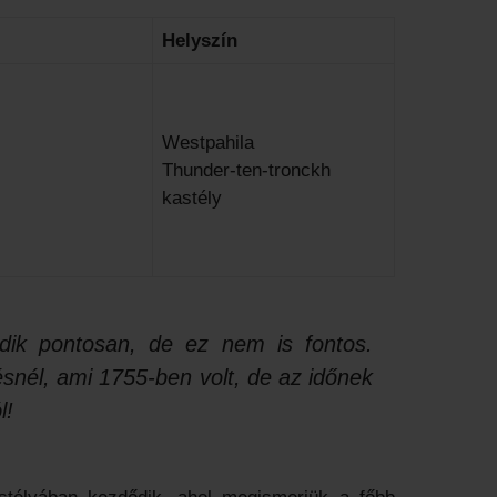
Helyszín
Westpahila
Thunder-ten-tronckh
kastély
ódik pontosan, de ez nem is fontos.
snél, ami 1755-ben volt, de az időnek
l!