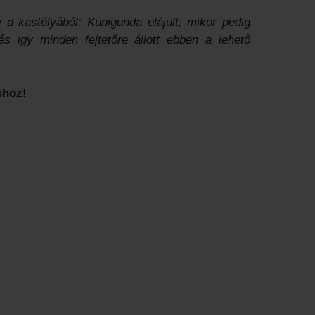
 a kastélyából; Kunigunda elájult; mikor pedig
s igy minden fejtetőre állott ebben a lehető
shoz!