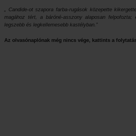
„ Candide-ot szapora farba-rugások közepette kikergette
magához tért, a báróné-asszony alaposan felpofozta; é
legszebb és legkellemesebb kastélyban.”
Az olvasónaplónak még nincs vége, kattints a folytatá