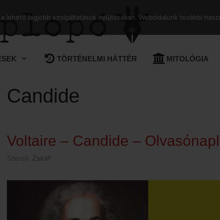
 lehető legjobb szolgáltatások nyújtásában. Weboldalunk további haszn
ÉSEK
TÖRTÉNELMI HÁTTÉR
MITOLÓGIA
Candide
Voltaire – Candide – Olvasónap
Szerző:
Zsiráf