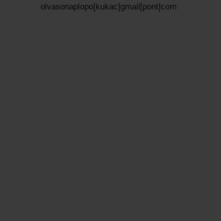
olvasonaplopo[kukac]gmail[pont]com