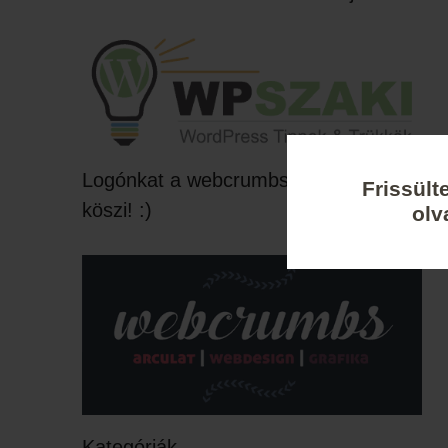
Logónkat a webcrumbs készítette,
Frissült
köszi! :)
olv
Kategóriák