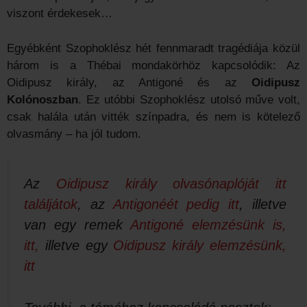
viszont érdekesek…
Egyébként Szophoklész hét fennmaradt tragédiája közül
három is a Thébai mondakörhöz kapcsolódik: Az
Oidipusz király, az Antigoné és az
Oidipusz
Kolónoszban
. Ez utóbbi Szophoklész utolsó műve volt,
csak halála után vitték színpadra, és nem is kötelező
olvasmány – ha jól tudom.
Az
Oidipusz király olvasónaplóját itt
találjátok
, az
Antigonéét pedig itt
, illetve
van egy remek
Antigoné elemzésünk is,
itt,
illetve egy
Oidipusz király elemzésünk,
itt