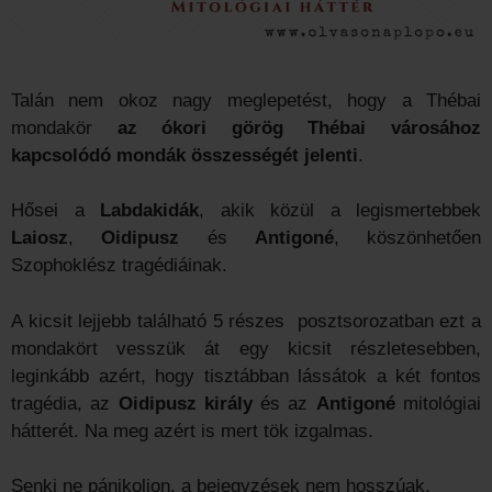
Talán nem okoz nagy meglepetést, hogy a Thébai
mondakör
az ókori görög Thébai városához
kapcsolódó mondák összességét jelenti
.
Hősei a
Labdakidák
, akik közül a legismertebbek
Laiosz
,
Oidipusz
és
Antigoné
, köszönhetően
Szophoklész tragédiáinak.
A kicsit lejjebb található 5 részes posztsorozatban ezt a
mondakört vesszük át egy kicsit részletesebben,
leginkább azért, hogy tisztábban lássátok a két fontos
tragédia, az
Oidipusz király
és az
Antigoné
mitológiai
hátterét. Na meg azért is mert tök izgalmas.
Senki ne pánikoljon, a bejegyzések nem hosszúak,