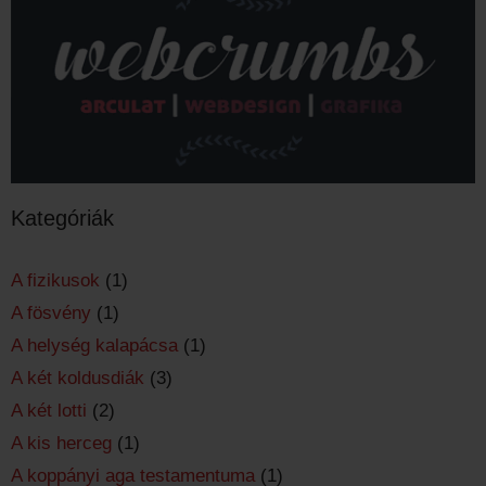
Kategóriák
A fizikusok
(1)
A fösvény
(1)
A helység kalapácsa
(1)
A két koldusdiák
(3)
A két lotti
(2)
A kis herceg
(1)
A koppányi aga testamentuma
(1)