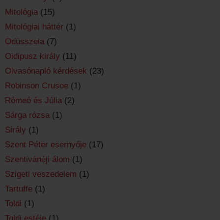
Mitológia
(15)
Mitológiai háttér
(1)
Odüsszeia
(7)
Oidipusz király
(11)
Olvasónapló kérdések
(23)
Robinson Crusoe
(1)
Rómeó és Júlia
(2)
Sárga rózsa
(1)
Sirály
(1)
Szent Péter esernyője
(17)
Szentivánéji álom
(1)
Szigeti veszedelem
(1)
Tartuffe
(1)
Toldi
(1)
Toldi estéje
(1)