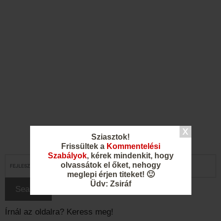
Sziasztok!
Frissültek a
Kommentelési
Szabályok
, kérek mindenkit, hogy
olvassátok el őket, nehogy
meglepi érjen titeket! 🙂
Üdv: Zsiráf
Írnál az oldalra? Keress meg!