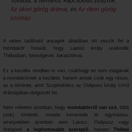
További, a témához kapcsolódó posztok:
Az ókori görög dráma
, és
Az ókori görög
színház
A neten található anyagok általában ott veszik fel a
mondakör fonalát, hogy Laiosz király uralkodik
Thébaiban, feleségével, Iokasztéval.
Ez a kezdés rendben is van, csakhogy ez nem magának
a mondakörnek a kezdete, hanem annak csak egy része,
az a történet, amit Szophoklész az Oidipusz király című
drámájában dolgozott fel.
Nem véletlen azonban, hogy
mondakörről van szó
, több
(sok) történet, monda keveredik itt egymásba,
amelyekben azonban nem Laiosz, Oidipusz vagy
Antigoné
a legfontosabb szereplő
, hanem
Thébai