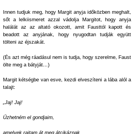
Innen tudjuk meg, hogy Margit anyja időközben meghalt,
sőt a lelkiismeret azzal vádolja Margitot, hogy anyja
halálát az az altató okozott, amit Fausttól kapott és
beadott az anyjának, hogy nyugodtan tudják együtt
tölteni az éjszakát.
(És azt még ráadásul nem is tudja, hogy szerelme, Faust
ölte meg a bátyját…)
Margit kétségbe van esve, kezdi elveszíteni a lába alól a
talajt:
„Jaj! Jaj!
Űzhetném el gondjaim,
amelyek rajtam át meg átcikáznak