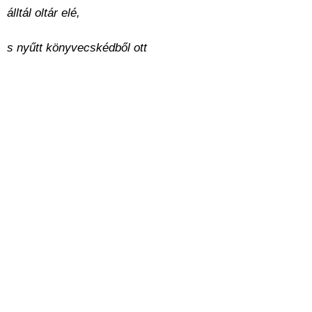
álltál oltár elé,
s nyűtt könyvecskédből ott