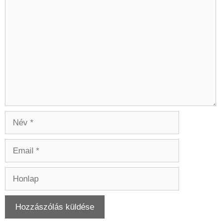
Hozzászólás
Név
Email
Honlap