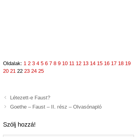
Oldalak:
1
2
3
4
5
6
7
8
9
10
11
12
13
14
15
16
17
18
19
20
21
22
23
24
25
Létezett-e Faust?
Goethe – Faust – II. rész – Olvasónapló
Szólj hozzá!