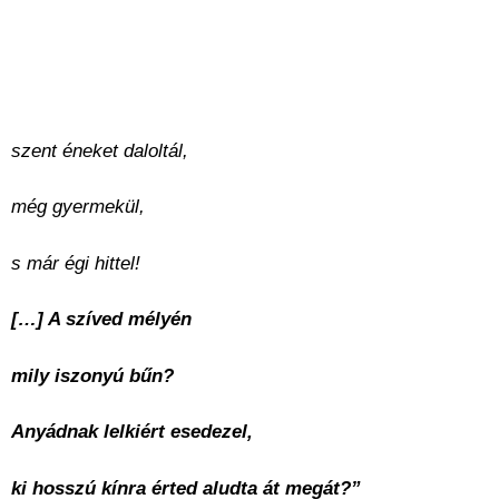
szent éneket daloltál,
még gyermekül,
s már égi hittel!
[…] A szíved mélyén
mily iszonyú bűn?
Anyádnak lelkiért esedezel,
ki hosszú kínra érted aludta át megát?”