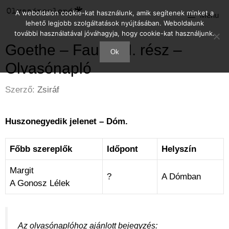
Kilépés
A weboldalon cookie-kat használunk, amik segítenek minket a
Menu
a
lehető legjobb szolgáltatások nyújtásában. Weboldalunk
tartalomba
további használatával jóváhagyja, hogy cookie-kat használjunk.
Goethe – Faust – I. rész –
Ok
Olvasónapló
Szerző:
Zsiráf
Huszonegyedik jelenet – Dóm.
Főbb szereplők
Időpont
Helyszín
Margit
?
A Dómban
A Gonosz Lélek
Az olvasónaplóhoz ajánlott bejegyzés: