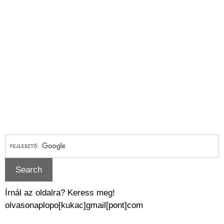
Írnál az oldalra? Keress meg!
olvasonaplopo[kukac]gmail[pont]com