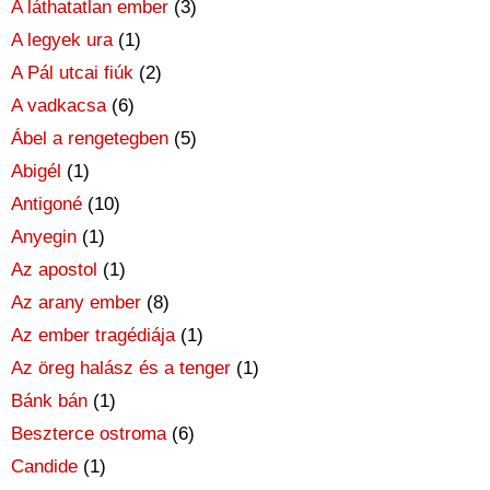
A láthatatlan ember
(3)
A legyek ura
(1)
A Pál utcai fiúk
(2)
A vadkacsa
(6)
Ábel a rengetegben
(5)
Abigél
(1)
Antigoné
(10)
Anyegin
(1)
Az apostol
(1)
Az arany ember
(8)
Az ember tragédiája
(1)
Az öreg halász és a tenger
(1)
Bánk bán
(1)
Beszterce ostroma
(6)
Candide
(1)