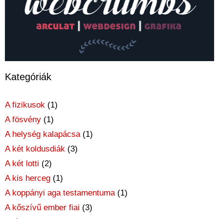
Kategóriák
A fizikusok
(1)
A fösvény
(1)
A helység kalapácsa
(1)
A két koldusdiák
(3)
A két lotti
(2)
A kis herceg
(1)
A koppányi aga testamentuma
(1)
A kőszívű ember fiai
(3)