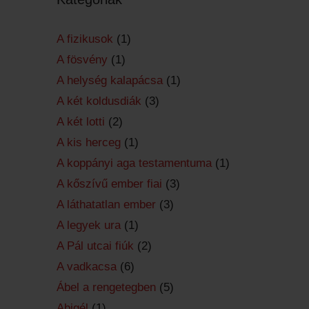
A fizikusok
(1)
A fösvény
(1)
A helység kalapácsa
(1)
A két koldusdiák
(3)
A két lotti
(2)
A kis herceg
(1)
A koppányi aga testamentuma
(1)
A kőszívű ember fiai
(3)
A láthatatlan ember
(3)
A legyek ura
(1)
A Pál utcai fiúk
(2)
A vadkacsa
(6)
Ábel a rengetegben
(5)
Abigél
(1)