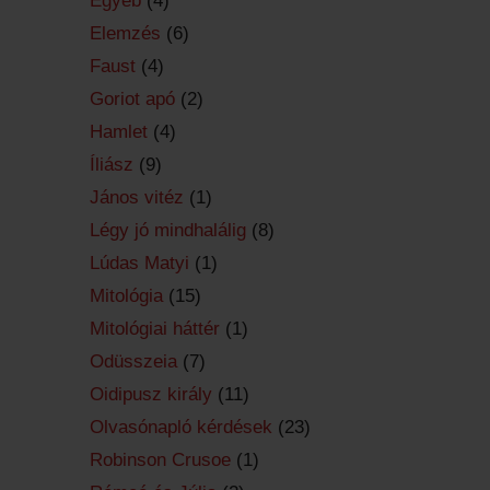
Egyéb
(4)
Elemzés
(6)
Faust
(4)
Goriot apó
(2)
Hamlet
(4)
Íliász
(9)
János vitéz
(1)
Légy jó mindhalálig
(8)
Lúdas Matyi
(1)
Mitológia
(15)
Mitológiai háttér
(1)
Odüsszeia
(7)
Oidipusz király
(11)
Olvasónapló kérdések
(23)
Robinson Crusoe
(1)