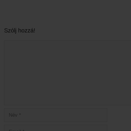
Szólj hozzá!
Hozzászólás
Név
Email