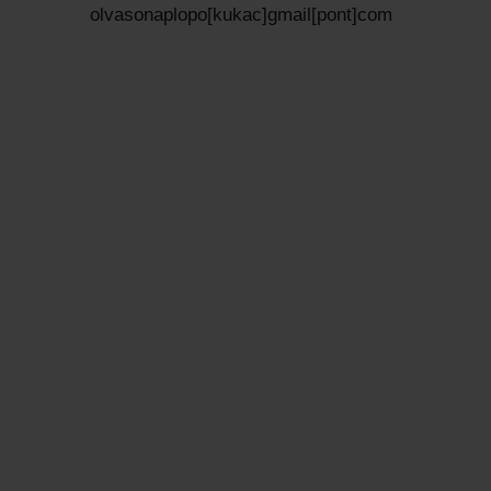
olvasonaplopo[kukac]gmail[pont]com