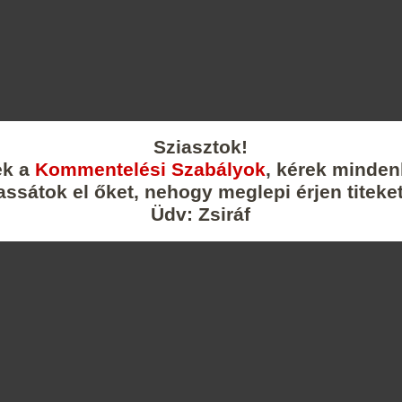
Sziasztok!
ek a
Kommentelési Szabályok
, kérek minden
assátok el őket, nehogy meglepi érjen titeket
Üdv: Zsiráf