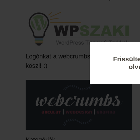
Logónkat a webcrumbs készítette,
Frissült
köszi! :)
olv
Kategóriák