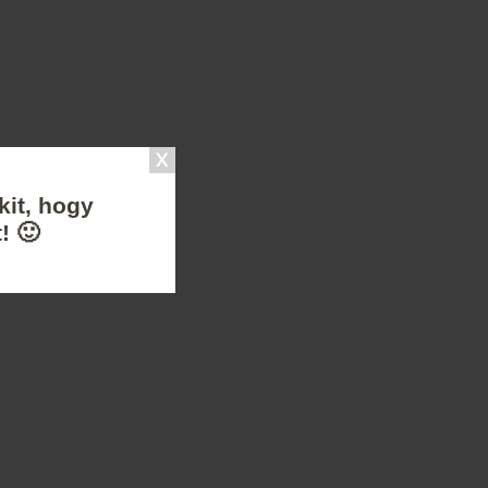
kit, hogy
! 🙂