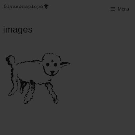
Kilépés
Menu
a
tartalomba
images