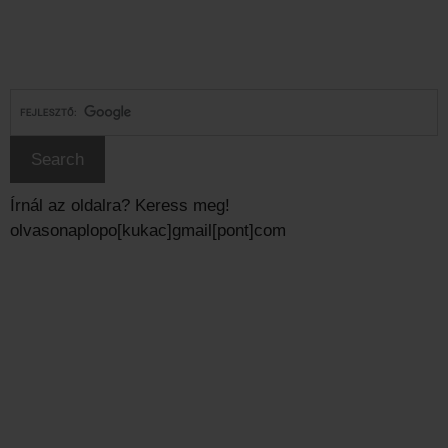
Írnál az oldalra? Keress meg!
olvasonaplopo[kukac]gmail[pont]com