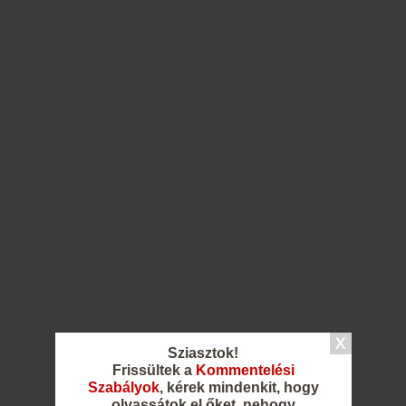
Sziasztok!
Frissültek a
Kommentelési
Szabályok
, kérek mindenkit, hogy
olvassátok el őket, nehogy