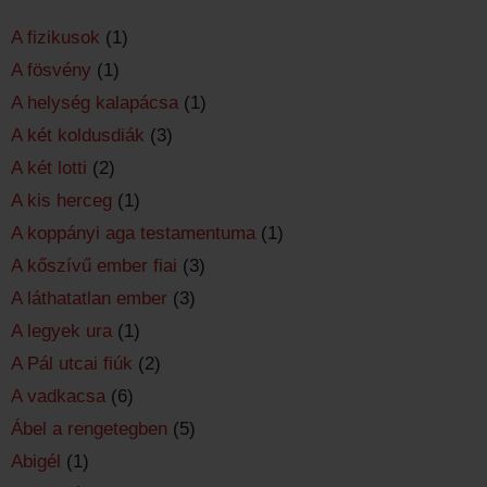
A fizikusok
(1)
A fösvény
(1)
A helység kalapácsa
(1)
A két koldusdiák
(3)
A két lotti
(2)
A kis herceg
(1)
A koppányi aga testamentuma
(1)
A kőszívű ember fiai
(3)
A láthatatlan ember
(3)
A legyek ura
(1)
A Pál utcai fiúk
(2)
A vadkacsa
(6)
Ábel a rengetegben
(5)
Abigél
(1)