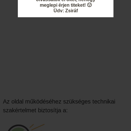
meglepi érjen titeket! 🙂
Üdv: Zsiráf
Az oldal működéséhez szükséges technikai
szakértelmet biztosítja a: