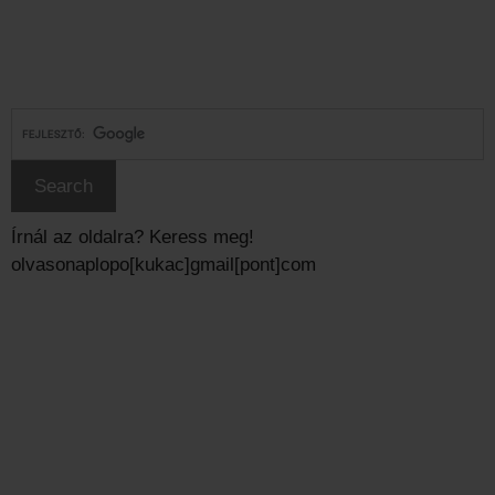
Írnál az oldalra? Keress meg!
olvasonaplopo[kukac]gmail[pont]com