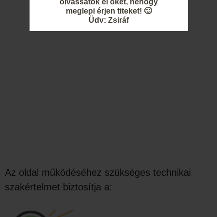
olvassátok el őket, nehogy
meglepi érjen titeket! 🙂
Üdv: Zsiráf
Az oldal működéséhez szükséges technikai
szakértelmet biztosítja a: