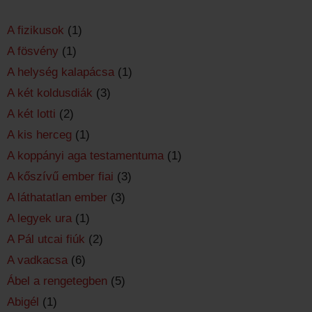
A fizikusok
(1)
A fösvény
(1)
A helység kalapácsa
(1)
A két koldusdiák
(3)
A két lotti
(2)
A kis herceg
(1)
A koppányi aga testamentuma
(1)
A kőszívű ember fiai
(3)
A láthatatlan ember
(3)
A legyek ura
(1)
A Pál utcai fiúk
(2)
A vadkacsa
(6)
Ábel a rengetegben
(5)
Abigél
(1)