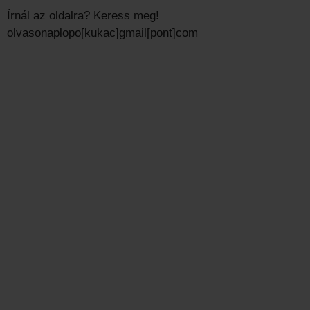
Írnál az oldalra? Keress meg!
olvasonaplopo[kukac]gmail[pont]com