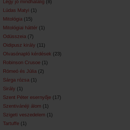
Légy jó mindhalálig
(8)
Lúdas Matyi
(1)
Mitológia
(15)
Mitológiai háttér
(1)
Odüsszeia
(7)
Oidipusz király
(11)
Olvasónapló kérdések
(23)
Robinson Crusoe
(1)
Rómeó és Júlia
(2)
Sárga rózsa
(1)
Sirály
(1)
Szent Péter esernyője
(17)
Szentivánéji álom
(1)
Szigeti veszedelem
(1)
Tartuffe
(1)