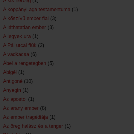
A kis herceg
(1)
A koppányi aga testamentuma
(1)
A kőszívű ember fiai
(3)
A láthatatlan ember
(3)
A legyek ura
(1)
A Pál utcai fiúk
(2)
A vadkacsa
(6)
Ábel a rengetegben
(5)
Abigél
(1)
Antigoné
(10)
Anyegin
(1)
Az apostol
(1)
Az arany ember
(8)
Az ember tragédiája
(1)
Az öreg halász és a tenger
(1)