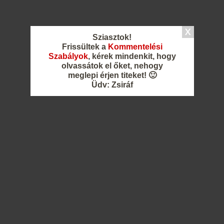
Sziasztok!
Frissültek a
Kommentelési
Szabályok
, kérek mindenkit, hogy
olvassátok el őket, nehogy
meglepi érjen titeket! 🙂
Üdv: Zsiráf