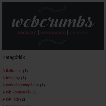
Kategóriák
A fizikusok
(1)
A fösvény
(1)
A helység kalapácsa
(1)
A két koldusdiák
(3)
A két lotti
(2)