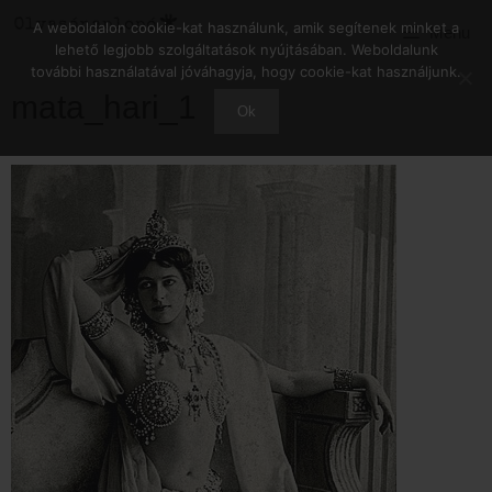
Kilépés
A weboldalon cookie-kat használunk, amik segítenek minket a
Menu
a
lehető legjobb szolgáltatások nyújtásában. Weboldalunk
tartalomba
további használatával jóváhagyja, hogy cookie-kat használjunk.
mata_hari_1
Ok