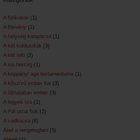
A fizikusok
(1)
A fösvény
(1)
A helység kalapácsa
(1)
A két koldusdiák
(3)
A két lotti
(2)
A kis herceg
(1)
A koppányi aga testamentuma
(1)
A kőszívű ember fiai
(3)
A láthatatlan ember
(3)
A legyek ura
(1)
A Pál utcai fiúk
(2)
A vadkacsa
(6)
Ábel a rengetegben
(5)
Abigél
(1)