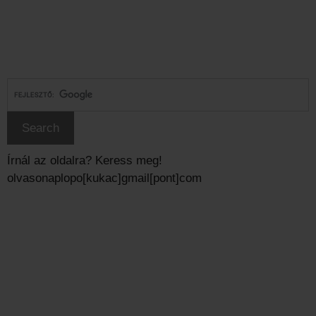
Írnál az oldalra? Keress meg!
olvasonaplopo[kukac]gmail[pont]com