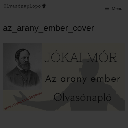
Kilépés
Menu
a
tartalomba
az_arany_ember_cover