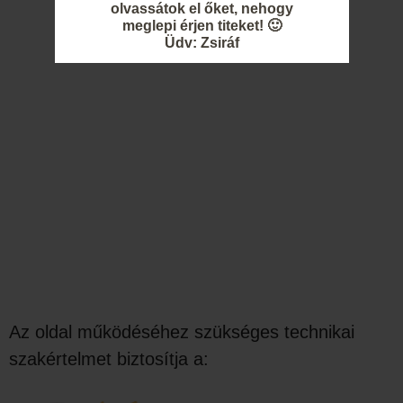
olvassátok el őket, nehogy
meglepi érjen titeket! 🙂
Üdv: Zsiráf
Az oldal működéséhez szükséges technikai
szakértelmet biztosítja a: