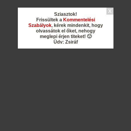
Sziasztok!
Frissültek a
Kommentelési
Szabályok
, kérek mindenkit, hogy
olvassátok el őket, nehogy
meglepi érjen titeket! 🙂
Üdv: Zsiráf