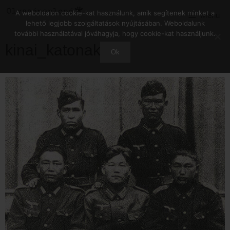
Kilépés
A weboldalon cookie-kat használunk, amik segítenek minket a
Menu
a
lehető legjobb szolgáltatások nyújtásában. Weboldalunk
tartalomba
további használatával jóváhagyja, hogy cookie-kat használjunk.
kinai_katonak
Ok