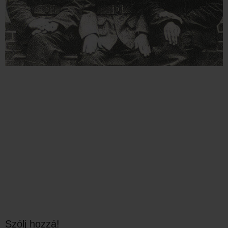
Szólj hozzá!