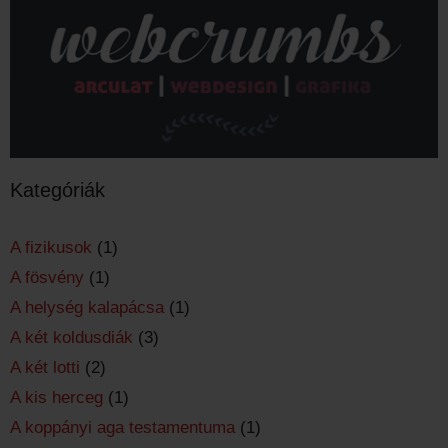
Kategóriák
A fizikusok
(1)
A fösvény
(1)
A helység kalapácsa
(1)
A két koldusdiák
(3)
A két lotti
(2)
A kis herceg
(1)
A koppányi aga testamentuma
(1)