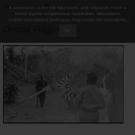
Kilépés
A weboldalon cookie-kat használunk, amik segítenek minket a
Menu
a
lehető legjobb szolgáltatások nyújtásában. Weboldalunk
tartalomba
további használatával jóváhagyja, hogy cookie-kat használjunk.
Onoda Flags Crop
Ok