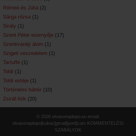
Rómeó és Júlia
(2)
Sárga rózsa
(1)
Sirály
(1)
Szent Péter esernyője
(17)
Szentivánéji álom
(1)
Szigeti veszedelem
(1)
Tartuffe
(1)
Toldi
(1)
Toldi estéje
(1)
Történelmi háttér
(10)
Zsiráf-fiók
(20)
© 2026 olvasonaplopo.eu email:
olvasonaplopo[kukac]gmail[pont]com
KOMMENTELÉSI
SZABÁLYOK