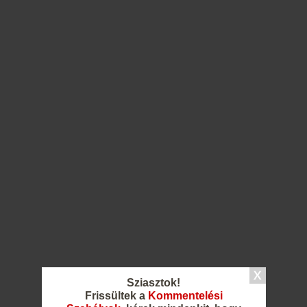
Sziasztok!
Frissültek a
Kommentelési