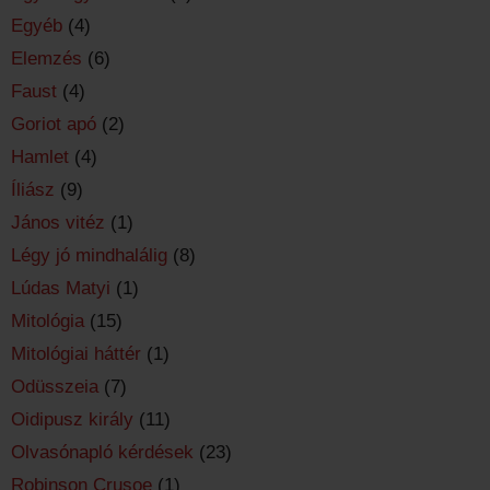
Egyéb
(4)
Elemzés
(6)
Faust
(4)
Goriot apó
(2)
Hamlet
(4)
Íliász
(9)
János vitéz
(1)
Légy jó mindhalálig
(8)
Lúdas Matyi
(1)
Mitológia
(15)
Mitológiai háttér
(1)
Odüsszeia
(7)
Oidipusz király
(11)
Olvasónapló kérdések
(23)
Robinson Crusoe
(1)