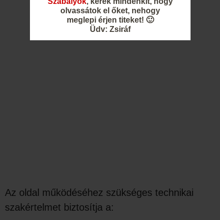
Szabályok
, kérek mindenkit, hogy
olvassátok el őket, nehogy
meglepi érjen titeket! 🙂
Üdv: Zsiráf
Az oldal működéséhez szükséges technikai
szakértelmet biztosítja a: