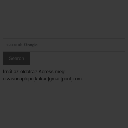
Írnál az oldalra? Keress meg!
olvasonaplopo[kukac]gmail[pont]com