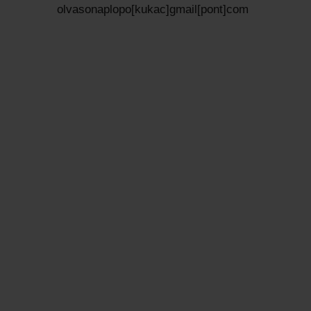
olvasonaplopo[kukac]gmail[pont]com