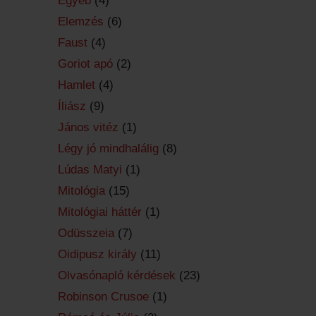
Egyéb
(4)
Elemzés
(6)
Faust
(4)
Goriot apó
(2)
Hamlet
(4)
Íliász
(9)
János vitéz
(1)
Légy jó mindhalálig
(8)
Lúdas Matyi
(1)
Mitológia
(15)
Mitológiai háttér
(1)
Odüsszeia
(7)
Oidipusz király
(11)
Olvasónapló kérdések
(23)
Robinson Crusoe
(1)