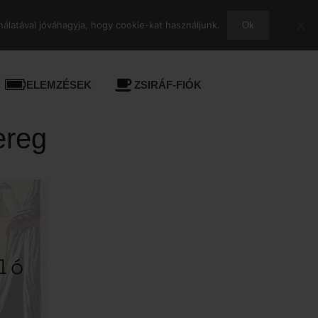
álatával jóváhagyja, hogy cookie-kat használjunk.
Ok
ELEMZÉSEK
ZSIRÁF-FIÓK
ereg