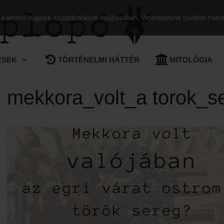
 lehető legjobb szolgáltatások nyújtásában. Weboldalunk további haszn
ÉSEK
TÖRTÉNELMI HÁTTÉR
MITOLÓGIA
mekkora_volt_a torok_s