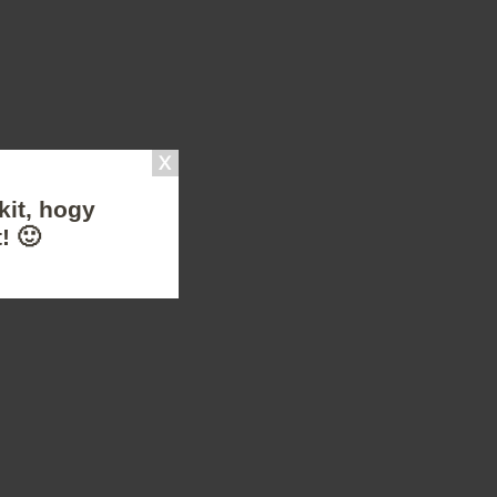
kit, hogy
! 🙂