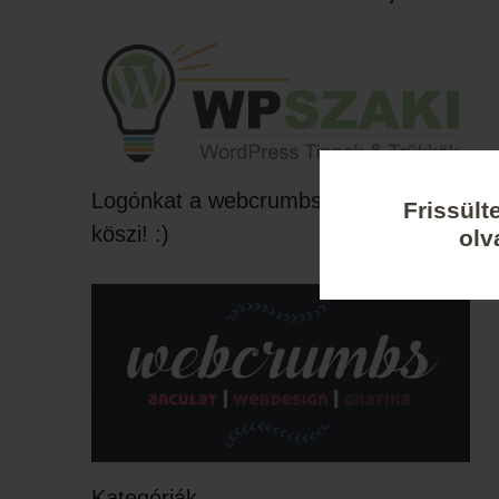
Logónkat a webcrumbs készítette,
Frissült
köszi! :)
olv
Kategóriák