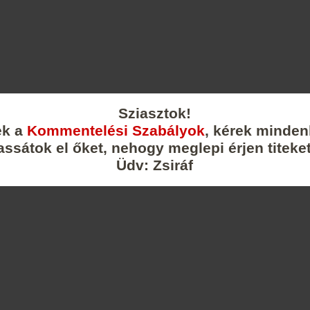
Sziasztok!
ek a
Kommentelési Szabályok
, kérek minden
assátok el őket, nehogy meglepi érjen titeket
Üdv: Zsiráf