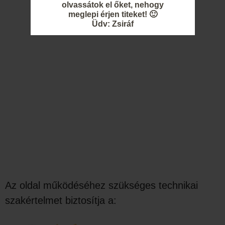
olvassátok el őket, nehogy
meglepi érjen titeket! 🙂
Üdv: Zsiráf
Az oldal működéséhez szükséges technikai
szakértelmet biztosítja a: