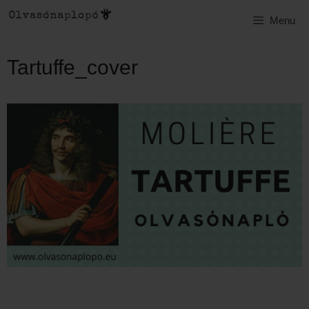
Kilépés
Menu
a
tartalomba
Tartuffe_cover