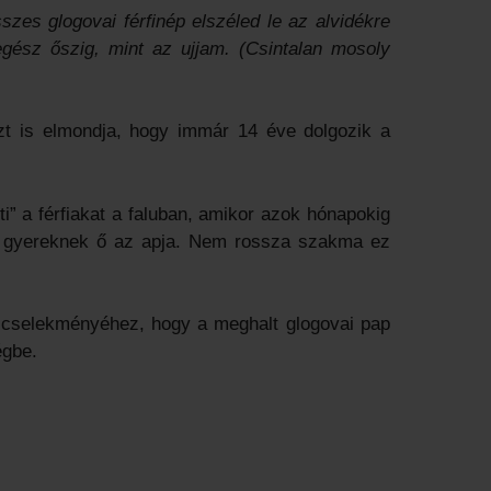
zes glogovai férfinép elszéled le az alvidékre
gész őszig, mint az ujjam. (Csintalan mosoly
 azt is elmondja, hogy immár 14 éve dolgozik a
ti” a férfiakat a faluban, amikor azok hónapokig
ai gyereknek ő az apja. Nem rossza szakma ez
 cselekményéhez, hogy a meghalt glogovai pap
égbe.