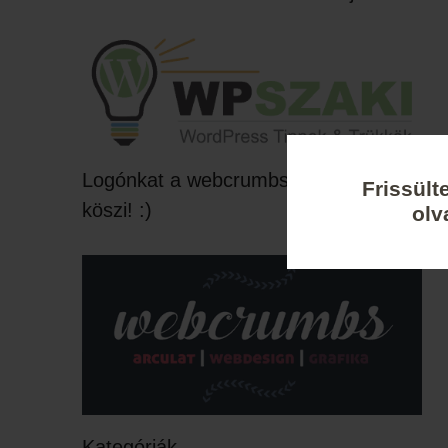
Logónkat a webcrumbs készítette,
Frissült
köszi! :)
olv
Kategóriák