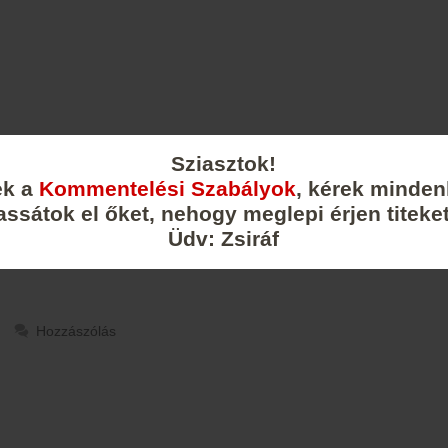
Sziasztok!
ek a
Kommentelési Szabályok
, kérek minden
assátok el őket, nehogy meglepi érjen titeket
Üdv: Zsiráf
Hozzászólás