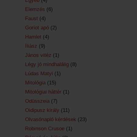
Egyéb
(4)
Elemzés
(6)
Faust
(4)
Goriot apó
(2)
Hamlet
(4)
Íliász
(9)
János vitéz
(1)
Légy jó mindhalálig
(8)
Lúdas Matyi
(1)
Mitológia
(15)
Mitológiai háttér
(1)
Odüsszeia
(7)
Oidipusz király
(11)
Olvasónapló kérdések
(23)
Robinson Crusoe
(1)