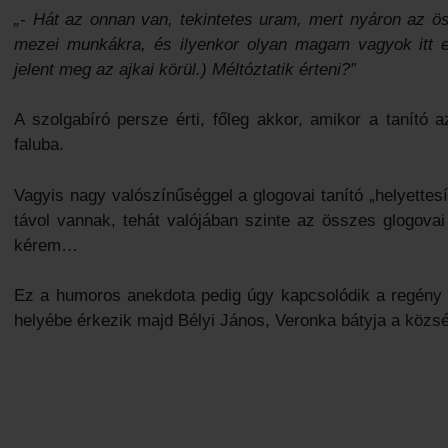
„- Hát az onnan van, tekintetes uram, mert nyáron az öss
mezei munkákra, és ilyenkor olyan magam vagyok itt e
jelent meg az ajkai körül.) Méltóztatik érteni?”
A szolgabíró persze érti, főleg akkor, amikor a tanító
faluba.
Vagyis nagy valószínűséggel a glogovai tanító „helyettesí
távol vannak, tehát valójában szinte az összes glogov
kérem…
Ez a humoros anekdota pedig úgy kapcsolódik a regény
helyébe érkezik majd Bélyi János, Veronka bátyja a közs