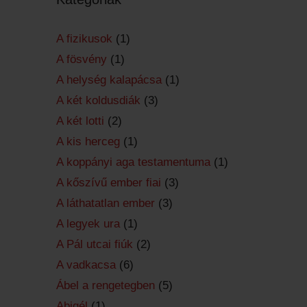
A fizikusok
(1)
A fösvény
(1)
A helység kalapácsa
(1)
A két koldusdiák
(3)
A két lotti
(2)
A kis herceg
(1)
A koppányi aga testamentuma
(1)
A kőszívű ember fiai
(3)
A láthatatlan ember
(3)
A legyek ura
(1)
A Pál utcai fiúk
(2)
A vadkacsa
(6)
Ábel a rengetegben
(5)
Abigél
(1)