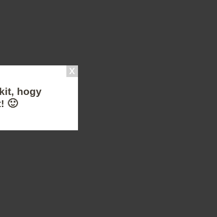
kit, hogy
! 🙂