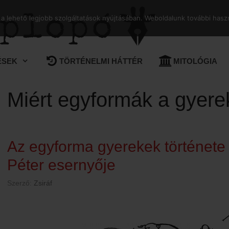
 lehető legjobb szolgáltatások nyújtásában. Weboldalunk további haszn
ÉSEK
TÖRTÉNELMI HÁTTÉR
MITOLÓGIA
Miért egyformák a gyere
Az egyforma gyerekek története
Péter esernyője
Szerző:
Zsiráf