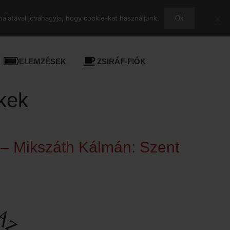
álatával jóváhagyja, hogy cookie-kat használjunk.
Ok
ELEMZÉSEK
ZSIRÁF-FIÓK
kek
 – Mikszáth Kálmán: Szent