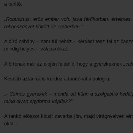
a tanító.
„Robusztus, erős ember volt, java férfikorban, értelme
rokonszenvet költött az emberben.”
A bíró néhány – nem túl nehéz – kérdést tesz fel az össz
mindig helyes – válaszokkal.
A bírónak már az elején feltűnik, hogy a gyerekeknek
„val
Később aztán rá is kérdez a tanítónál a dologra:
„- Csinos gyerekek – mondá ott künn a szolgabíró kedél
mind olyan egyforma képűek?”
A tanító először kicsit zavarba jön, majd virágnyelven 
okot: