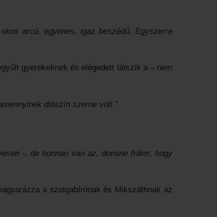
s, okos arcú, egyenes, igaz beszédű. Egyszerre
egyűlt gyerekeknek és elégedett látszik a – nem
amennyinek diószín szeme volt.”
yesen -, de honnan van az, domine fráter, hogy
elmagyarázza a szolgabírónak és Mikszáthnak az