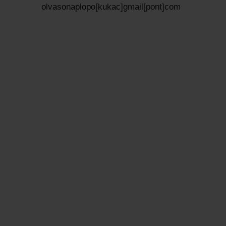
olvasonaplopo[kukac]gmail[pont]com