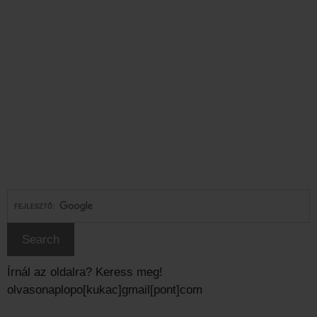
Írnál az oldalra? Keress meg!
olvasonaplopo[kukac]gmail[pont]com