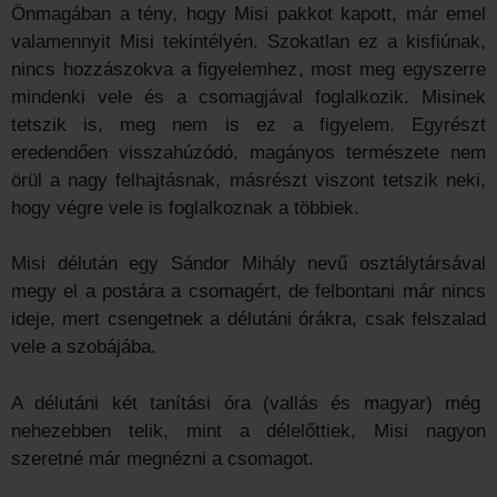
Önmagában a tény, hogy Misi pakkot kapott, már emel
valamennyit Misi tekintélyén. Szokatlan ez a kisfiúnak,
nincs hozzászokva a figyelemhez, most meg egyszerre
mindenki vele és a csomagjával foglalkozik. Misinek
tetszik is, meg nem is ez a figyelem. Egyrészt
eredendően visszahúzódó, magányos természete nem
örül a nagy felhajtásnak, másrészt viszont tetszik neki,
hogy végre vele is foglalkoznak a többiek.
Misi délután egy Sándor Mihály nevű osztálytársával
megy el a postára a csomagért, de felbontani már nincs
ideje, mert csengetnek a délutáni órákra, csak felszalad
vele a szobájába.
A délutáni két tanítási óra (vallás és magyar) még
nehezebben telik, mint a délelőttiek, Misi nagyon
szeretné már megnézni a csomagot.