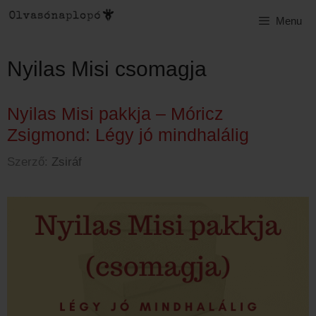
Kilépés
Menu
a
tartalomba
Nyilas Misi csomagja
Nyilas Misi pakkja – Móricz
Zsigmond: Légy jó mindhalálig
Szerző:
Zsiráf