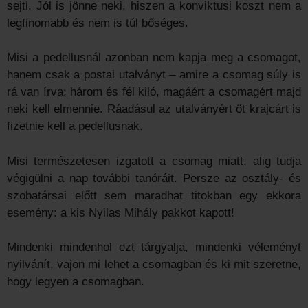
sejti. Jól is jönne neki, hiszen a konviktusi koszt nem a
legfinomabb és nem is túl bőséges.
Misi a pedellusnál azonban nem kapja meg a csomagot,
hanem csak a postai utalványt – amire a csomag súly is
rá van írva: három és fél kiló, magáért a csomagért majd
neki kell elmennie. Ráadásul az utalványért öt krajcárt is
fizetnie kell a pedellusnak.
Misi természetesen izgatott a csomag miatt, alig tudja
végigülni a nap további tanóráit. Persze az osztály- és
szobatársai előtt sem maradhat titokban egy ekkora
esemény: a kis Nyilas Mihály pakkot kapott!
Mindenki mindenhol ezt tárgyalja, mindenki véleményt
nyilvánít, vajon mi lehet a csomagban és ki mit szeretne,
hogy legyen a csomagban.