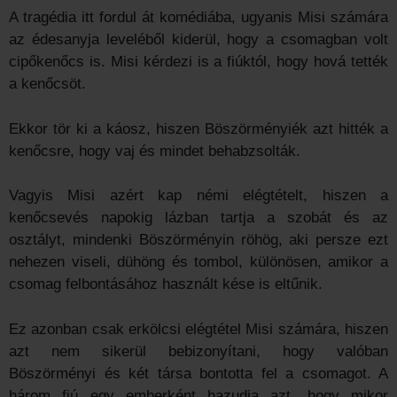
A tragédia itt fordul át komédiába, ugyanis Misi számára
az édesanyja leveléből kiderül, hogy a csomagban volt
cipőkenőcs is. Misi kérdezi is a fiúktól, hogy hová tették
a kenőcsöt.
Ekkor tör ki a káosz, hiszen Böszörményiék azt hitték a
kenőcsre, hogy vaj és mindet behabzsolták.
Vagyis Misi azért kap némi elégtételt, hiszen a
kenőcsevés napokig lázban tartja a szobát és az
osztályt, mindenki Böszörményin röhög, aki persze ezt
nehezen viseli, dühöng és tombol, különösen, amikor a
csomag felbontásához használt kése is eltűnik.
Ez azonban csak erkölcsi elégtétel Misi számára, hiszen
azt nem sikerül bebizonyítani, hogy valóban
Böszörményi és két társa bontotta fel a csomagot. A
három fiú egy emberként hazudja azt, hogy mikor