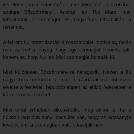
És ekkor jön a katasztrófa: mire Misi felér a szobába,
addigra Böszörményi, Andrási és Tök Marci már
kibontották a csomagot és nagyrészt felzabálták a
tartalmát.
A három fiú tettét tisztán a rosszindulat motiválta, nekik
nem az volt a lényeg, hogy egy csomagot kibontsanak,
hanem az, hogy Nyilas Misi csomagját bontsák ki.
Misi különösen Böszörményire haragszik, hiszen a fiú
nagyobb is, erősebb is, mint ő, ráadásul már többször
elvette a festékét, legutóbb éppen az előző fejezetben a
kárminvörös festéket.
Misi tehát érthetően elkeseredik, még akkor is, ha a
fiúkban legalább annyi becsület van, hogy az édesanyja
levelét, ami a csomagban volt, odaadják neki.