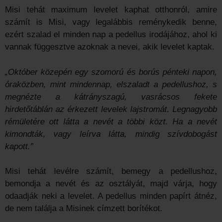
Misi tehát maximum levelet kaphat otthonról, amire
számít is Misi, vagy legalábbis reménykedik benne,
ezért szalad el minden nap a pedellus irodájához, ahol ki
vannak függesztve azoknak a nevei, akik levelet kaptak.
„Október közepén egy szomorú és borús pénteki napon,
óraközben, mint mindennap, elszaladt a pedellushoz, s
megnézte a kátrányszagú, vasrácsos fekete
hirdetőtáblán az érkezett levelek lajstromát. Legnagyobb
rémületére ott látta a nevét a többi közt. Ha a nevét
kimondták, vagy leírva látta, mindig szívdobogást
kapott.”
Misi tehát levélre számít, bemegy a pedellushoz,
bemondja a nevét és az osztályát, majd várja, hogy
odaadják neki a levelet. A pedellus minden papírt átnéz,
de nem találja a Misinek címzett borítékot.