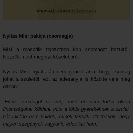
Nyilas Misi pakkja (csomagja)
Misi a második fejezetben kap csomagot hazulról.
Nézzük most meg ezt közelebbről.
Nyilas Misi egyáltalán nem gondol arra, hogy csomag
jöhet a szüleitől, ezt az édesanyja is közölte vele még
otthon:
„Fiam, csomagot ne várj, mert én nem tudok olyan
finomságokat küldeni, mint a többi gyere­keknek a szülei,
hát inkább nem küldök, minek lássák azt mások, hogy
milyen szegények vagyunk, édes kis fiam.”