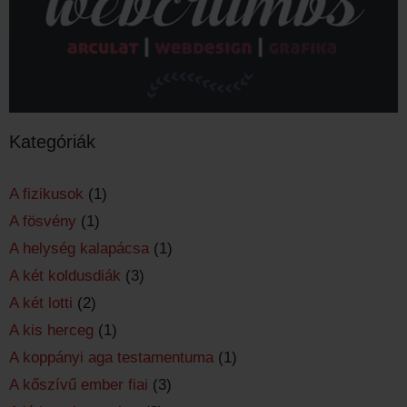
Kategóriák
A fizikusok
(1)
A fösvény
(1)
A helység kalapácsa
(1)
A két koldusdiák
(3)
A két lotti
(2)
A kis herceg
(1)
A koppányi aga testamentuma
(1)
A kőszívű ember fiai
(3)