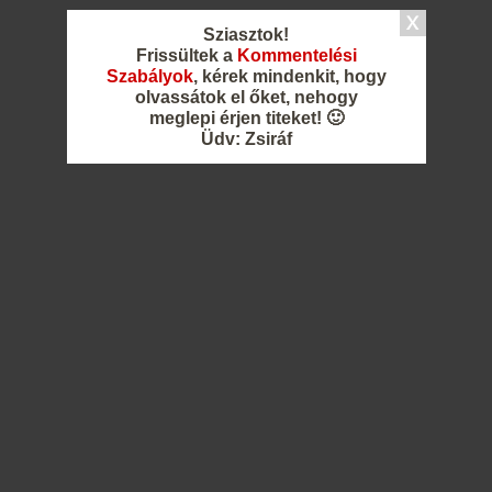
Sziasztok!
Frissültek a
Kommentelési
Szabályok
, kérek mindenkit, hogy
olvassátok el őket, nehogy
meglepi érjen titeket! 🙂
Üdv: Zsiráf