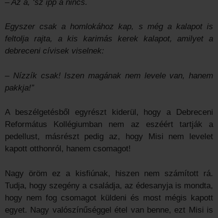
– Az a, ‘sz ipp a nincs.
Egyszer csak a homlokához kap, s még a kalapot is
feltolja rajta, a kis karimás kerek kalapot, amilyet a
debreceni cívisek viselnek:
– Nízzík csak! Iszen magának nem levele van, hanem
pakkja!”
A beszélgetésből egyrészt kiderül, hogy a Debreceni
Református Kollégiumban nem az eszéért tartják a
pedellust, másrészt pedig az, hogy Misi nem levelet
kapott otthonról, hanem csomagot!
Nagy öröm ez a kisfiúnak, hiszen nem számított rá.
Tudja, hogy szegény a családja, az édesanyja is mondta,
hogy nem fog csomagot küldeni és most mégis kapott
egyet. Nagy valószínűséggel étel van benne, ezt Misi is