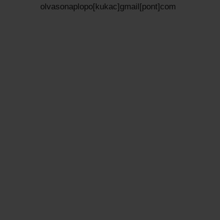
olvasonaplopo[kukac]gmail[pont]com