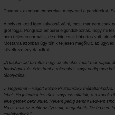
Pongrácz azonban embereivel megvereti a pandúrokat, Szl
A helyzet kezd igen súlyossá válni, most már nem csak 
gróf fogja. Pongrácz emberei elgondolkoznak, hogy mi les
nem teljesen normális, de eddig csak hóbortos volt, akine
Mostanra azonban úgy tűnik teljesen megőrült, az ügyvé
következmények nélkül.
„A káplán azt tartotta, hogy az elmekór most már napok óta
hatóságnak és értesíteni a rokonokat, vagy pedig meg kell
tébolydába.”
„- Hogyisne! – vágott közbe Pruzsinszky méltatlankodva. – 
lehet. Ha jelentést teszünk, vagy elszállítjuk, a rokonok 
elkergetnek bennünket. Nekem pedig semmi kedvem sincs 
Ha az urak szeretik az ilyesmit, megtehetik. De én nem l
cselekedjünk.”