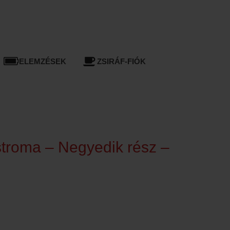
ELEMZÉSEK
ZSIRÁF-FIÓK
troma – Negyedik rész –