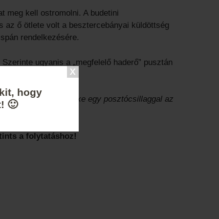
t meg kell ostromolni. A budetini
az ő ötlete volt a besztercebányai küldöttség
ispán rendelkezésére.
 Szerinte ugyanis a „megfelelő haderő” pusztán
kit, hogy
zsi, apró cigánylegényke egy posztócsillaggal az
! 🙂
ints a folytatáshoz!