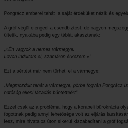
Pongrácz emberei tehát a saját érdeküket nézik és egyel
A gróf végül elengedi a csendbiztost, de nagyon megszégy
ültetik, nyakába pedig egy táblát akasztanak:
„
»Én vagyok a nemes vármegye.
Lovon indultam el, szamáron érkezem.«”
Ezt a sértést már nem tűrheti el a vármegye:
„Megmozdult tehát a vármegye, pörbe fogván Pongrácz Istv
hatóság elleni lázadás bűntetteért”.
Ezzel csak az a probléma, hogy a korabeli bürokrácia oly
fogottnak pedig annyi lehetősége volt az eljárás lassítás
lesz, mire hivatalos úton sikerül kiszabadítani a gróf fogs