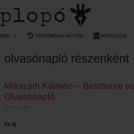
ÉSEK
TÖRTÉNELMI HÁTTÉR
MITOLÓGIA
olvasónapló részenként
Mikszáth Kálmán – Beszterce os
Olvasónapló
Szerző:
Zsiráf
Az éj