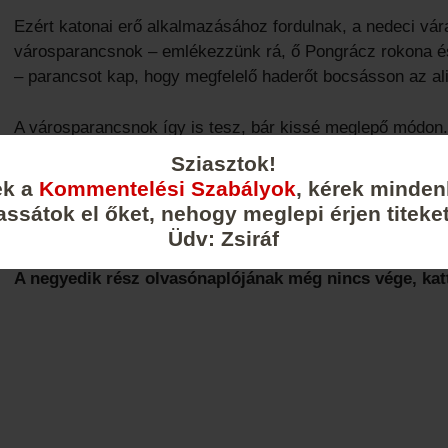
Ezért katonai erő alkalmazásához fordulnak, a nedeci vára
városparancsnok – emlékezzünk rá, ő Pongrácz rokona és 
– parancsot kap, hogy megfelelő haderőt bocsásson az al
A városparancsnok így is tesz, bár kissé meglepő módon.
egy ember, mégpedig egy Vakarcs nevű honvéd
Sziasztok!
ek a
Kommentelési Szabályok
, kérek minden
„A Vakarcs volt a legkisebb honvéd, azért hítták így, töm
assátok el őket, nehogy meglepi érjen titeket
atilláján. Bejött és szalutált.”
Üdv: Zsiráf
A negyedik rész olvasónaplójának még nincs vége, katt