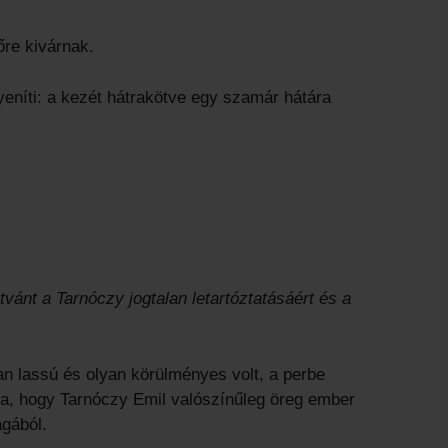
őre kivárnak.
eníti: a kezét hátrakötve egy szamár hátára
ánt a Tarnóczy jogtalan letartóztatásáért és a
an lassú és olyan körülményes volt, a perbe
ára, hogy Tarnóczy Emil valószínűleg öreg ember
ágából.