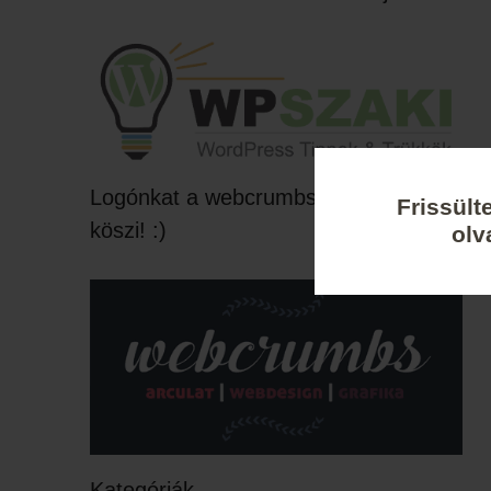
Logónkat a webcrumbs készítette,
Frissült
köszi! :)
olv
Kategóriák