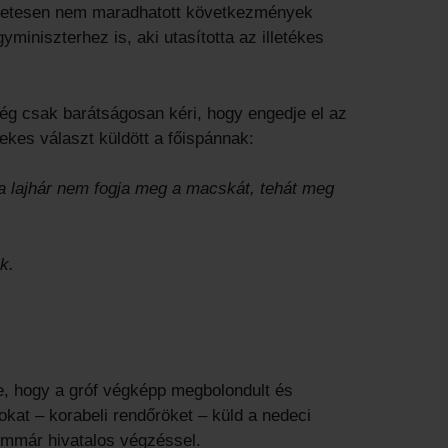
szetesen nem maradhatott következmények
gyminiszterhez is, aki utasította az illetékes
ég csak barátságosan kéri, hogy engedje el az
ekes választ küldött a főispánnak:
a lajhár nem fogja meg a macskát, tehát meg
k.
 le, hogy a gróf végképp megbolondult és
okat – korabeli rendőröket – küld a nedeci
immár hivatalos végzéssel.