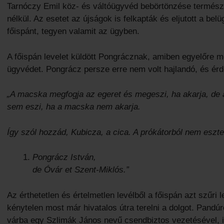
Tarnóczy Emil köz- és váltóügyvéd bebörtönzése termé
nélkül. Az esetet az újságok is felkapták és eljutott a belü
főispánt, tegyen valamit az ügyben.
A főispán levelet küldött Pongrácznak, amiben egyelőre m
ügyvédet. Pongrácz persze erre nem volt hajlandó, és érd
„A macska megfogja az egeret és megeszi, ha akarja, de 
sem eszi, ha a macska nem akarja.
Így szól hozzád, Kubicza, a cica. A prókátorból nem eszte
Pongrácz István,
de Óvár et Szent-Miklós.”
Az érthetetlen és értelmetlen levélből a főispán azt szűri
kénytelen most már hivatalos útra terelni a dolgot. Pandúr
várba egy Szlimák János nevű csendbiztos vezetésével, 