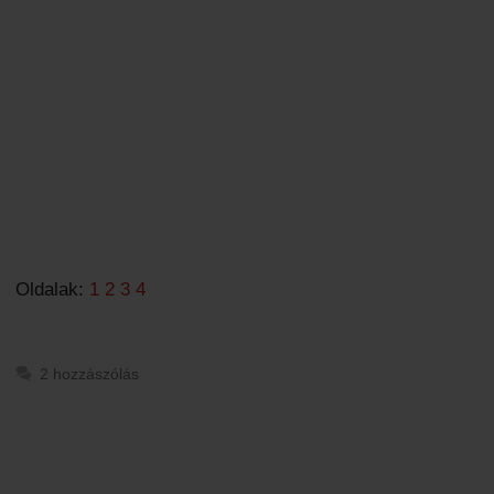
Oldalak:
1
2
3
4
2 hozzászólás