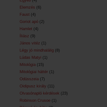
Egyéb
(4)
Elemzés
(6)
Faust
(4)
Goriot apó
(2)
Hamlet
(4)
Íliász
(9)
János vitéz
(1)
Légy jó mindhalálig
(8)
Lúdas Matyi
(1)
Mitológia
(15)
Mitológiai háttér
(1)
Odüsszeia
(7)
Oidipusz király
(11)
Olvasónapló kérdések
(23)
Robinson Crusoe
(1)