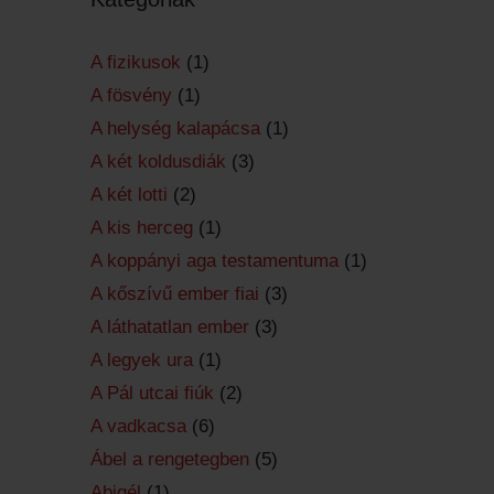
A fizikusok
(1)
A fösvény
(1)
A helység kalapácsa
(1)
A két koldusdiák
(3)
A két lotti
(2)
A kis herceg
(1)
A koppányi aga testamentuma
(1)
A kőszívű ember fiai
(3)
A láthatatlan ember
(3)
A legyek ura
(1)
A Pál utcai fiúk
(2)
A vadkacsa
(6)
Ábel a rengetegben
(5)
Abigél
(1)