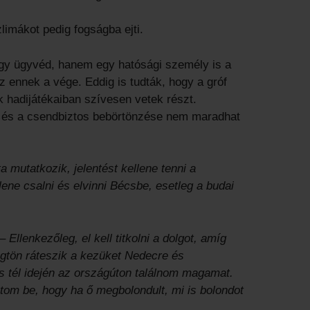
imákot pedig fogságba ejti.
egy ügyvéd, hanem egy hatósági személy is a
z ennek a vége. Eddig is tudták, hogy a gróf
k hadijátékaiban szívesen vetek részt.
d és a csendbiztos bebörtönzése nem maradhat
 mutatkozik, jelentést kellene tenni a
ene csalni és elvinni Bécsbe, esetleg a budai
Ellenkezőleg, el kell titkolni a dolgot, amíg
rögtön ráteszik a kezüket Nedecre és
tél idején az országúton találnom magamat.
átom be, hogy ha ő megbolondult, mi is bolondot