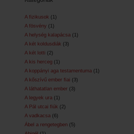
A fizikusok
(1)
A fösvény
(1)
A helység kalapácsa
(1)
A két koldusdiák
(3)
A két lotti
(2)
A kis herceg
(1)
A koppányi aga testamentuma
(1)
A kőszívű ember fiai
(3)
A láthatatlan ember
(3)
A legyek ura
(1)
A Pál utcai fiúk
(2)
A vadkacsa
(6)
Ábel a rengetegben
(5)
Abigél
(1)