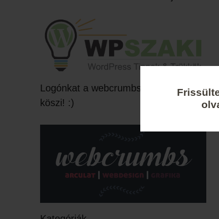
Logónkat a webcrumbs készítette,
Frissült
köszi! :)
olv
Kategóriák