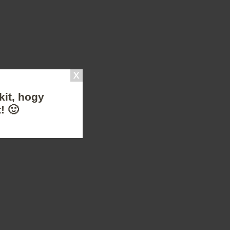
kit, hogy
! 🙂