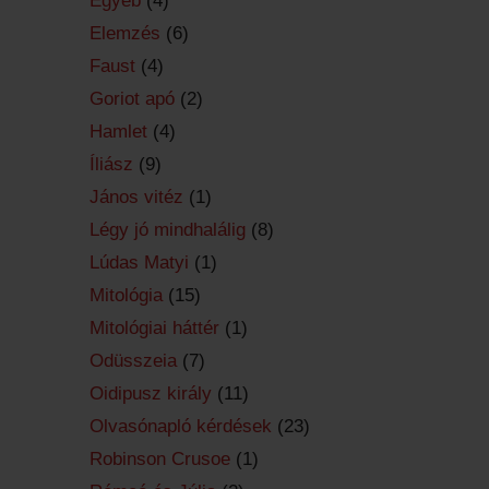
Egyéb
(4)
Elemzés
(6)
Faust
(4)
Goriot apó
(2)
Hamlet
(4)
Íliász
(9)
János vitéz
(1)
Légy jó mindhalálig
(8)
Lúdas Matyi
(1)
Mitológia
(15)
Mitológiai háttér
(1)
Odüsszeia
(7)
Oidipusz király
(11)
Olvasónapló kérdések
(23)
Robinson Crusoe
(1)