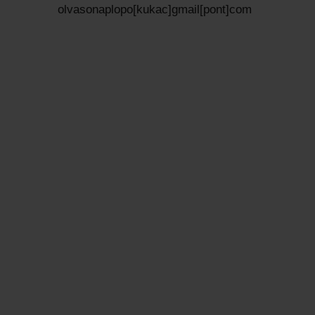
olvasonaplopo[kukac]gmail[pont]com