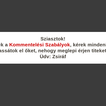
Sziasztok!
ek a
Kommentelési Szabályok
, kérek minden
assátok el őket, nehogy meglepi érjen titeket
Üdv: Zsiráf