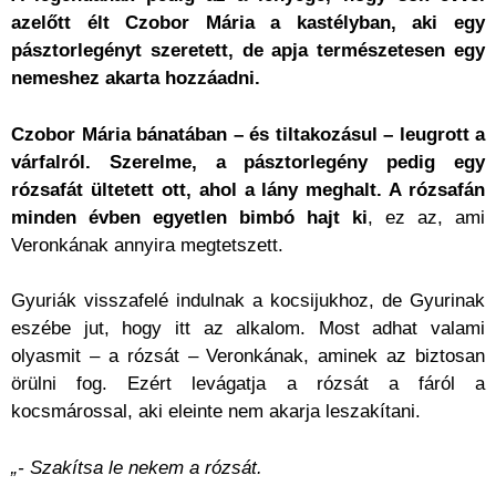
azelőtt élt Czobor Mária a kastélyban, aki egy
pásztorlegényt szeretett, de apja természetesen egy
nemeshez akarta hozzáadni.
Czobor Mária bánatában – és tiltakozásul – leugrott a
várfalról. Szerelme, a pásztorlegény pedig egy
rózsafát ültetett ott, ahol a lány meghalt. A rózsafán
minden évben egyetlen bimbó hajt ki
, ez az, ami
Veronkának annyira megtetszett.
Gyuriák visszafelé indulnak a kocsijukhoz, de Gyurinak
eszébe jut, hogy itt az alkalom. Most adhat valami
olyasmit – a rózsát – Veronkának, aminek az biztosan
örülni fog. Ezért levágatja a rózsát a fáról a
kocsmárossal, aki eleinte nem akarja leszakítani.
„- Szakítsa le nekem a rózsát.