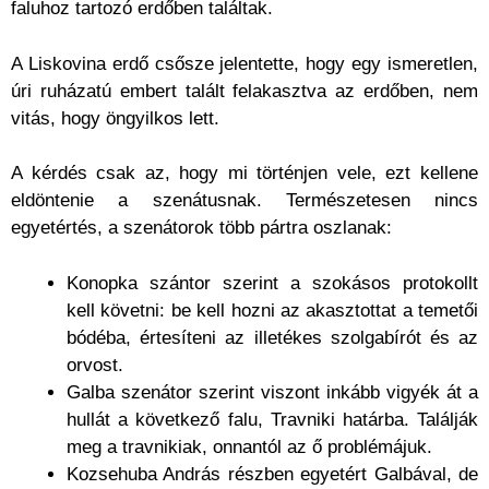
faluhoz tartozó erdőben találtak.
A Liskovina erdő csősze jelentette, hogy egy ismeretlen,
úri ruházatú embert talált felakasztva az erdőben, nem
vitás, hogy öngyilkos lett.
A kérdés csak az, hogy mi történjen vele, ezt kellene
eldöntenie a szenátusnak. Természetesen nincs
egyetértés, a szenátorok több pártra oszlanak:
Konopka szántor szerint a szokásos protokollt
kell követni: be kell hozni az akasztottat a temetői
bódéba, értesíteni az illetékes szolgabírót és az
orvost.
Galba szenátor szerint viszont inkább vigyék át a
hullát a következő falu, Travniki határba. Találják
meg a travnikiak, onnantól az ő problémájuk.
Kozsehuba András részben egyetért Galbával, de