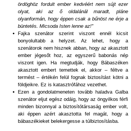
ördöghöz fordult ember kedvéért nem sújt ezer
olyat, aki az ő oldalánál maradt, pláne
olyanformán, hogy éppen csak a bűnöst ne érje a
büntetés. Micsoda Isten lenne az!”
Fajka szenátor szerint viszont ennél kicsit
bonyolultabb a helyzet. Az lehet, hogy a
szenátorok nem hisznek abban, hogy az akasztott
ember jégesőt hoz, az egyszerű babonás nép
viszont igen. Ha megtudják, hogy Bábaszéken
akasztott embert temettek el, akkor – féltve a
termést – értékén felül fognak biztosítást kötni a
földjeikre. Ez is katasztrófához vezethet.
Ezen a gondolatmeneten tovább haladva Galba
szenátor eljut egész odáig, hogy az öngyilkos férfi
minden bizonnyal a biztosítótársaság ember volt,
aki éppen azért akasztotta fel magát, hogy a
bábaszékieket belekergesse a túlbiztosításba.