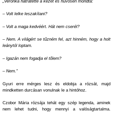
„Veronka hátratette a kezét és hűvösen mondta:
– Volt lelke leszakítani?
– Volt a maga kedvéért. Hát nem cserél?
– Nem. A világért se tűzném fel, azt hinném, hogy a holt
leánytól loptam.
– Igazán nem fogadja el tőlem?
– Nem.”
Gyuri erre mérges lesz és eldobja a rózsát, majd
mindketten durcásan vonulnak le a hintóhoz.
Czobor Mária rózsája tehát egy szép legenda, aminek
nem lehet tudni, hogy mennyi a valóságtartalma.