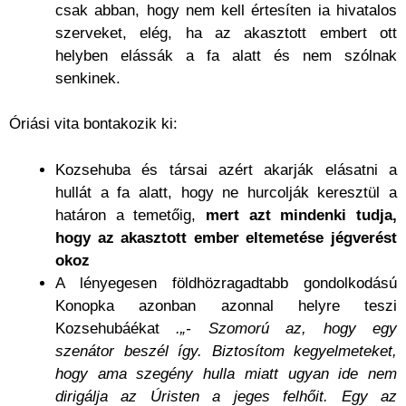
csak abban, hogy nem kell értesíten ia hivatalos
szerveket, elég, ha az akasztott embert ott
helyben elássák a fa alatt és nem szólnak
senkinek.
Óriási vita bontakozik ki:
Kozsehuba és társai azért akarják elásatni a
hullát a fa alatt, hogy ne hurcolják keresztül a
határon a temetőig,
mert azt mindenki tudja,
hogy az akasztott ember eltemetése jégverést
okoz
A lényegesen földhözragadtabb gondolkodású
Konopka azonban azonnal helyre teszi
Kozsehubáékat
.„- Szomorú az, hogy egy
szenátor beszél így. Biztosítom kegyelmeteket,
hogy ama szegény hulla miatt ugyan ide nem
dirigálja az Úristen a jeges felhőit. Egy az