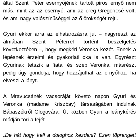
által Szent Péter esernyőjének tartott piros ernyő nem
más, mint az az esernyő, ami az öreg Gregoricsé volt,
és ami nagy valószínűséggel az ő örökségét rejti.
Gyuri ekkor arra az elhatározásra jut – nagyrészt az
álmában Szent Péterrel történt beszélgetés
következtében –, hogy megkéri Veronka kezét. Ennek a
lépésnek érzelmi és gyakorlati oka is van. Egyrészt
Gyurinak tetszik a fiatal és szép Veronka, másrészt
pedig úgy gondolja, hogy hozzájuthat az ernyőhöz, ha
elveszi a lányt.
A Mravucsánék vacsoráját követő napon Gyuri és
Veronka (madame Kriszbay) társaságában indulnak
Bábaszékről Glogovára. Út közben Gyuri a leánykérés
módján töri a fejét.
„De hát hogy kell a dologhoz kezdeni? Ezen töprengett