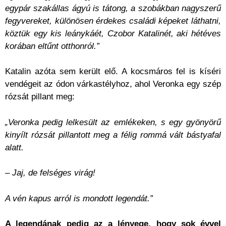
egypár szakállas ágyú is tátong, a szobákban nagyszerű
fegyvereket, különösen érdekes családi képeket láthatni,
köztük egy kis leánykáét, Czobor Katalinét, aki hétéves
korában eltűnt otthonról.”
Katalin azóta sem került elő. A kocsmáros fel is kíséri
vendégeit az ódon várkastélyhoz, ahol Veronka egy szép
rózsát pillant meg:
„Veronka pedig lelkesült az emlékeken, s egy gyönyörű
kinyílt rózsát pillantott meg a félig rommá vált bástyafal
alatt.
– Jaj, de felséges virág!
A vén kapus arról is mondott legendát.”
A legendának pedig az a lényege, hogy sok évvel