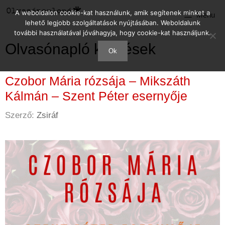
Kilépés
A weboldalon cookie-kat használunk, amik segítenek minket a
Menu
a
lehető legjobb szolgáltatások nyújtásában. Weboldalunk
tartalomba
további használatával jóváhagyja, hogy cookie-kat használjunk.
Olvasónapló kérdések
Ok
Czobor Mária rózsája – Mikszáth
Kálmán – Szent Péter esernyője
Szerző:
Zsiráf