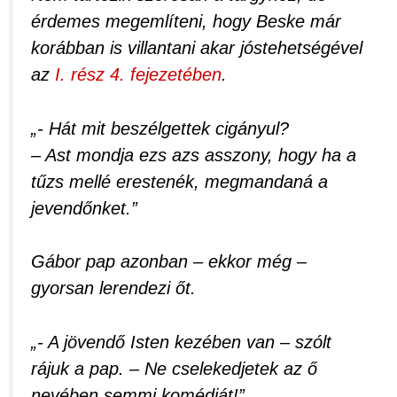
érdemes megemlíteni, hogy Beske már
korábban is villantani akar jóstehetségével
az
I. rész 4. fejezetében
.
„- Hát mit beszélgettek cigányul?
– Ast mondja ezs azs asszony, hogy ha a
tűzs mellé erestenék, megmandaná a
jevendőnket.”
Gábor pap azonban – ekkor még –
gyorsan lerendezi őt.
„- A jövendő Isten kezében van – szólt
rájuk a pap. – Ne cselekedjetek az ő
nevében semmi komédiát!”