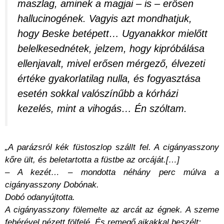
maszlag, aminek a magjai – is – erősen
hallucinogének. Vagyis azt mondhatjuk,
hogy Beske betépett… Ugyanakkor mielőtt
belelkesednétek, jelzem, hogy kipróbálása
ellenjavalt, mivel erősen mérgező, élvezeti
értéke gyakorlatilag nulla, és fogyasztása
esetén sokkal valószínűbb a kórházi
kezelés, mint a vihogás… Én szóltam.
„A parázsról kék füstoszlop szállt fel. A cigányasszony
kőre ült, és beletartotta a füstbe az orcáját.[…]
– A kezét… – mondotta néhány perc múlva a
cigányasszony Dobónak.
Dobó odanyújtotta.
A cigányasszony fölemelte az arcát az égnek. A szeme
fehérével nézett fölfelé. És remegő ajkakkal beszélt: