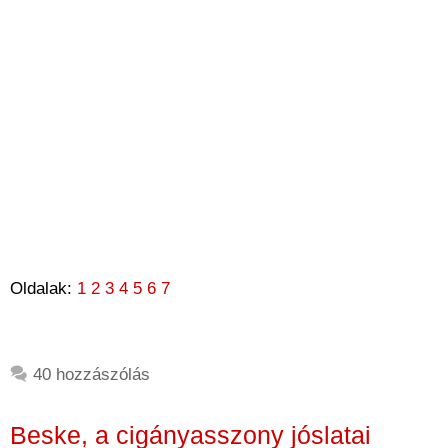
Oldalak:
1
2
3
4
5
6
7
40 hozzászólás
Beske, a cigányasszony jóslatai