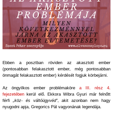
Ebben a posztban röviden az akasztott ember
(pontosabban felakasztott ember, még pontosabban
önmagát felakasztott ember) kérdését fogjuk körbejárni.
Az öngyilkos ember problémaköre
a III. rész 4.
fejezetében
kerül elő. Ekkora Wibra Gyuri már felnőtt
férfi
„köz- és váltóügyvéd”
, akit azonban nem hagy
nyugodni apja, Gregorics Pál vagyonának legendája.