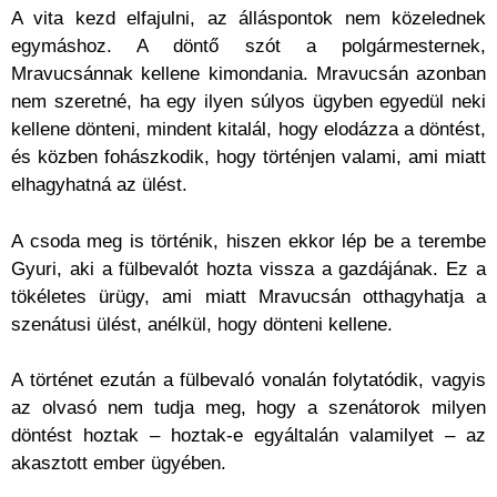
A vita kezd elfajulni, az álláspontok nem közelednek
egymáshoz. A döntő szót a polgármesternek,
Mravucsánnak kellene kimondania. Mravucsán azonban
nem szeretné, ha egy ilyen súlyos ügyben egyedül neki
kellene dönteni, mindent kitalál, hogy elodázza a döntést,
és közben fohászkodik, hogy történjen valami, ami miatt
elhagyhatná az ülést.
A csoda meg is történik, hiszen ekkor lép be a terembe
Gyuri, aki a fülbevalót hozta vissza a gazdájának. Ez a
tökéletes ürügy, ami miatt Mravucsán otthagyhatja a
szenátusi ülést, anélkül, hogy dönteni kellene.
A történet ezután a fülbevaló vonalán folytatódik, vagyis
az olvasó nem tudja meg, hogy a szenátorok milyen
döntést hoztak – hoztak-e egyáltalán valamilyet – az
akasztott ember ügyében.