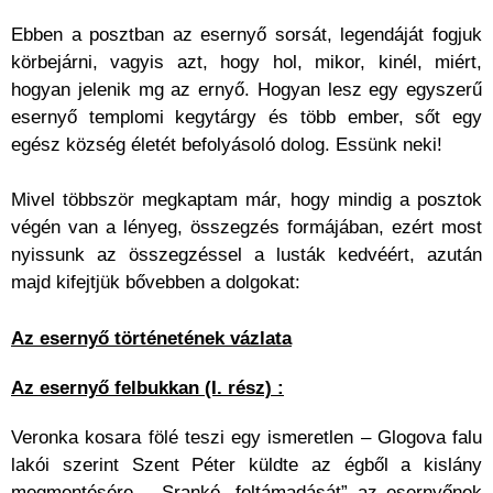
Ebben a posztban az esernyő sorsát, legendáját fogjuk
körbejárni, vagyis azt, hogy hol, mikor, kinél, miért,
hogyan jelenik mg az ernyő. Hogyan lesz egy egyszerű
esernyő templomi kegytárgy és több ember, sőt egy
egész község életét befolyásoló dolog. Essünk neki!
Mivel többször megkaptam már, hogy mindig a posztok
végén van a lényeg, összegzés formájában, ezért most
nyissunk az összegzéssel a lusták kedvéért, azután
majd kifejtjük bővebben a dolgokat:
Az esernyő történetének vázlata
Az esernyő felbukkan (I. rész) :
Veronka kosara fölé teszi egy ismeretlen – Glogova falu
lakói szerint Szent Péter küldte az égből a kislány
megmentésére – Srankó „feltámadását” az esernyőnek