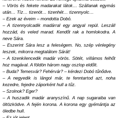
– Vörös és fekete madarakat látok… Szállanak egymás
után… Tíz… tizenöt… tizenhét… tizennyolc…
– Ezek az éveim – mondotta Dobó.
– A tizennyolcadik madárral egy angyal repül. Leszáll
hozzád, és veled marad. Kendőt rak a homlokodra. A
neve Sára.
– Eszerint Sára lesz a feleségem. No, szép vénlegény
leszek, mikorra megtalálom Sárát!
– A tizenkilencedik madár vörös. Sötét, villámos felhőt
hoz magával. A földön három nagy oszlop eldőlt.
– Buda? Temesvár? Fehérvár? – kérdezi Dobó tűnődve.
– A negyedik is lángol már, te fenntartod azt, noha
kezedre, fejedre záporként hull a tűz.
– Szolnok? Eger?
– A huszadik madár aranyszínű. A nap sugaraiba van
öltözködve. A fején korona. A korona egy gyémántja az
öledbe hull.
– Ez jót jelent.