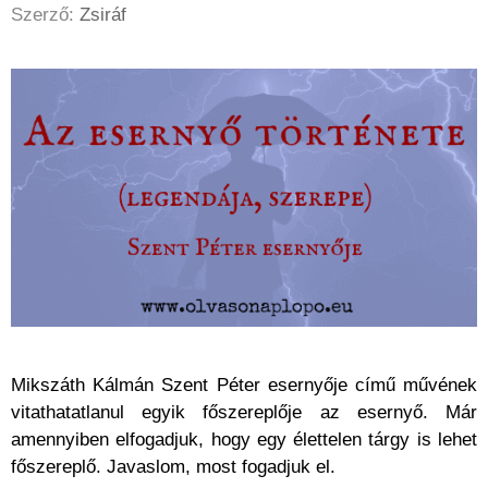
Szerző:
Zsiráf
Mikszáth Kálmán Szent Péter esernyője című művének
vitathatatlanul egyik főszereplője az esernyő. Már
amennyiben elfogadjuk, hogy egy élettelen tárgy is lehet
főszereplő. Javaslom, most fogadjuk el.