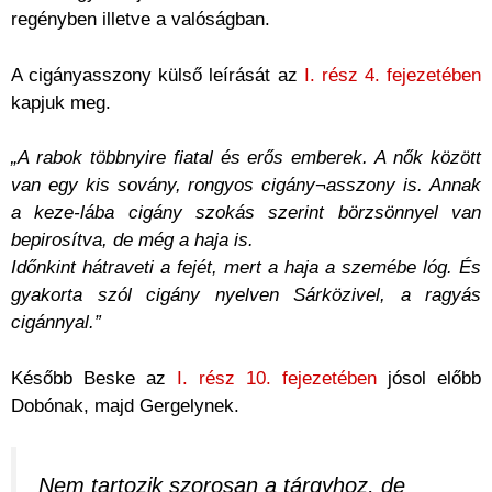
regényben illetve a valóságban.
A cigányasszony külső leírását az
I. rész 4. fejezetében
kapjuk meg.
„A rabok többnyire fiatal és erős emberek. A nők között
van egy kis sovány, rongyos cigány¬asszony is. Annak
a keze-lába cigány szokás szerint börzsönnyel van
bepirosítva, de még a haja is.
Időnkint hátraveti a fejét, mert a haja a szemébe lóg. És
gyakorta szól cigány nyelven Sárközivel, a ragyás
cigánnyal.”
Később Beske az
I. rész 10. fejezetében
jósol előbb
Dobónak, majd Gergelynek.
Nem tartozik szorosan a tárgyhoz, de