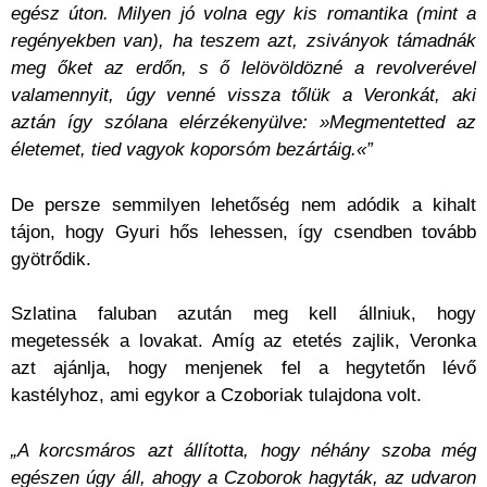
egész úton. Milyen jó volna egy kis romantika (mint a
regényekben van), ha teszem azt, zsiványok támadnák
meg őket az erdőn, s ő lelövöldözné a revolverével
valamennyit, úgy venné vissza tőlük a Veronkát, aki
aztán így szólana elérzékenyülve: »Megmentetted az
életemet, tied vagyok koporsóm bezártáig.«”
De persze semmilyen lehetőség nem adódik a kihalt
tájon, hogy Gyuri hős lehessen, így csendben tovább
gyötrődik.
Szlatina faluban azután meg kell állniuk, hogy
megetessék a lovakat. Amíg az etetés zajlik, Veronka
azt ajánlja, hogy menjenek fel a hegytetőn lévő
kastélyhoz, ami egykor a Czoboriak tulajdona volt.
„A korcsmáros azt állította, hogy néhány szoba még
egészen úgy áll, ahogy a Czoborok hagyták, az udvaron