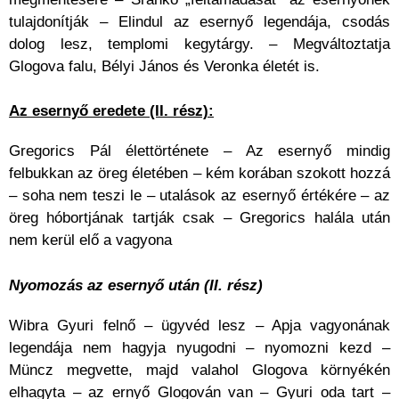
tulajdonítják – Elindul az esernyő legendája, csodás
dolog lesz, templomi kegytárgy. – Megváltoztatja
Glogova falu, Bélyi János és Veronka életét is.
Az esernyő eredete (II. rész):
Gregorics Pál élettörténete – Az esernyő mindig
felbukkan az öreg életében – kém korában szokott hozzá
– soha nem teszi le – utalások az esernyő értékére – az
öreg hóbortjának tartják csak – Gregorics halála után
nem kerül elő a vagyona
Nyomozás az esernyő után (II. rész)
Wibra Gyuri felnő – ügyvéd lesz – Apja vagyonának
legendája nem hagyja nyugodni – nyomozni kezd –
Müncz megvette, majd valahol Glogova környékén
elhagyta – az ernyő Glogován van – Gyuri oda tart –