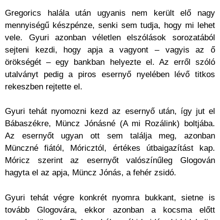
Gregorics halála után ugyanis nem került elő nagy
mennyiségű készpénze, senki sem tudja, hogy mi lehet
vele. Gyuri azonban véletlen elszólások sorozatából
sejteni kezdi, hogy apja a vagyont – vagyis az ő
örökségét – egy bankban helyezte el. Az erről szóló
utalványt pedig a piros esernyő nyelében lévő titkos
rekeszben rejtette el.
Gyuri tehát nyomozni kezd az esernyő után, így jut el
Bábaszékre, Müncz Jónásné (A mi Rozálink) boltjába.
Az esernyőt ugyan ott sem találja meg, azonban
Münczné fiától, Móricztól, értékes útbaigazítást kap.
Móricz szerint az esernyőt valószínűleg Glogován
hagyta el az apja, Müncz Jónás, a fehér zsidó.
Gyuri tehát végre konkrét nyomra bukkant, sietne is
tovább Glogovára, ekkor azonban a kocsma előtt