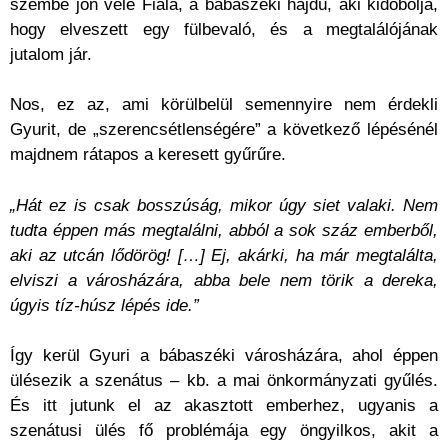
szembe jön vele Fiala, a bábaszéki hajdú, aki kidobolja,
hogy elveszett egy fülbevaló, és a megtalálójának
jutalom jár.
Nos, ez az, ami körülbelül semennyire nem érdekli
Gyurit, de „szerencsétlenségére” a következő lépésénél
majdnem rátapos a keresett gyűrűre.
„Hát ez is csak bosszúság, mikor úgy siet valaki. Nem
tudta éppen más megtalálni, abból a sok száz emberből,
aki az utcán lődörög! […] Ej, akárki, ha már megtalálta,
elviszi a városházára, abba bele nem törik a dereka,
úgyis tíz-húsz lépés ide.”
Így kerül Gyuri a bábaszéki városházára, ahol éppen
ülésezik a szenátus – kb. a mai önkormányzati gyűlés.
És itt jutunk el az akasztott emberhez, ugyanis a
szenátusi ülés fő problémája egy öngyilkos, akit a