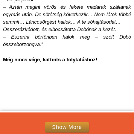
– Aztán megint vörös és fekete madarak szállanak
egymás után. De sötétség következik… Nem látok többé
semmit… Lánccsörgést hallok… A te sóhajtásodat…
Összerázkódott, és elbocsátotta Dobónak a kezét.
– Eszerint börtönben halok meg – szólt Dobó
összeborzongva.”
Még nincs vége, kattints a folytatáshoz!
Show More