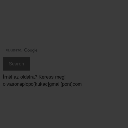
Írnál az oldalra? Keress meg!
olvasonaplopo[kukac]gmail[pont]com