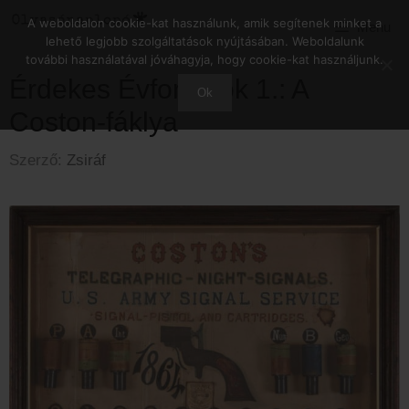
A weboldalon cookie-kat használunk, amik segítenek minket a
Menu
lehető legjobb szolgáltatások nyújtásában. Weboldalunk
további használatával jóváhagyja, hogy cookie-kat használjunk.
Érdekes Évfordulók 1.: A
Ok
Coston-fáklya
Szerző:
Zsiráf