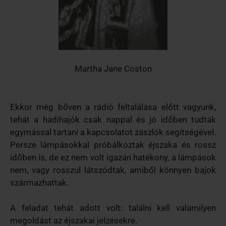
Martha Jane Coston
Ekkor még bőven a rádió feltalálása előtt vagyunk,
tehát a hadihajók csak nappal és jó időben tudták
egymással tartani a kapcsolatot zászlók segítségével.
Persze lámpásokkal próbálkoztak éjszaka és rossz
időben is, de ez nem volt igazán hatékony, a lámpások
nem, vagy rosszul látszódtak, amiből könnyen bajok
származhattak.
A feladat tehát adott volt: találni kell valamilyen
megoldást az éjszakai jelzésekre.