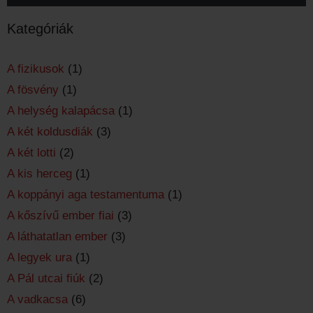
Kategóriák
A fizikusok
(1)
A fösvény
(1)
A helység kalapácsa
(1)
A két koldusdiák
(3)
A két lotti
(2)
A kis herceg
(1)
A koppányi aga testamentuma
(1)
A kőszívű ember fiai
(3)
A láthatatlan ember
(3)
A legyek ura
(1)
A Pál utcai fiúk
(2)
A vadkacsa
(6)