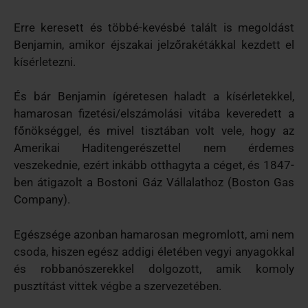
Erre keresett és többé-kevésbé talált is megoldást
Benjamin, amikor éjszakai jelzőrakétákkal kezdett el
kísérletezni.
És bár Benjamin ígéretesen haladt a kísérletekkel,
hamarosan fizetési/elszámolási vitába keveredett a
főnökséggel, és mivel tisztában volt vele, hogy az
Amerikai Haditengerészettel nem érdemes
veszekednie, ezért inkább otthagyta a céget, és 1847-
ben átigazolt a Bostoni Gáz Vállalathoz (Boston Gas
Company).
Egészsége azonban hamarosan megromlott, ami nem
csoda, hiszen egész addigi életében vegyi anyagokkal
és robbanószerekkel dolgozott, amik komoly
pusztítást vittek végbe a szervezetében.