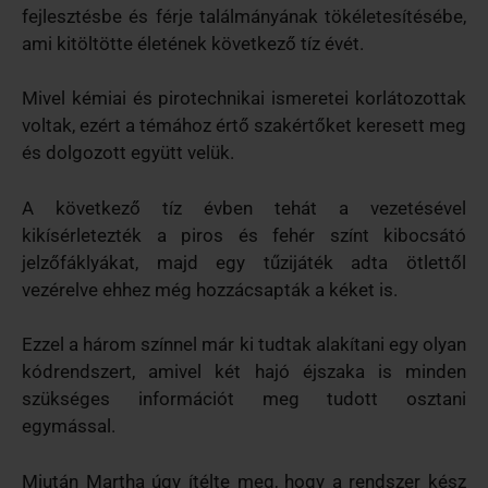
fejlesztésbe és férje találmányának tökéletesítésébe,
ami kitöltötte életének következő tíz évét.
Mivel kémiai és pirotechnikai ismeretei korlátozottak
voltak, ezért a témához értő szakértőket keresett meg
és dolgozott együtt velük.
A következő tíz évben tehát a vezetésével
kikísérletezték a piros és fehér színt kibocsátó
jelzőfáklyákat, majd egy tűzijáték adta ötlettől
vezérelve ehhez még hozzácsapták a kéket is.
Ezzel a három színnel már ki tudtak alakítani egy olyan
kódrendszert, amivel két hajó éjszaka is minden
szükséges információt meg tudott osztani
egymással.
Miután Martha úgy ítélte meg, hogy a rendszer kész