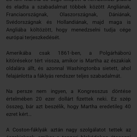
és eladta a szabadalmat többek között Angliának,
Franciaországnak, Olaszországnak, Dániának,
Svédországnak és Hollandiának, majd maga is
Angliába költözött, hogy menedzselni tudja cége
európai terjeszkedését.
Amerikába csak 1861-ben, a Polgárháború
kitörésekor tért vissza, amikor is Martha az északiak
oldalára állt, és azonnal Washingtonba sietett, ahol
felajánlotta a fáklyás rendszer teljes szabadalmát.
Na persze nem ingyen, a Kongresszus döntése
értelmében 20 ezer dollárt fizettek neki. Ez szép
összeg, bár azt beszélik, hogy Martha eredetileg 40
ezret kért…
A Coston-fáklyák aztán nagy szolgálatot tettek az