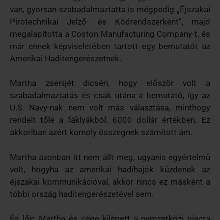
van, gyorsan szabadalmaztatta is mégpedig „Éjszakai
Pirotechnikai Jelző- és Kódrendszerként”, majd
megalapította a Coston Manufacturing Company-t, és
már ennek képviseletében tartott egy bemutatót az
Amerikai Haditengerészetnek.
Martha zsenijét dicséri, hogy először volt a
szabadalmaztatás és csak utána a bemutató, így az
U.S. Navy-nak nem volt más választása, minthogy
rendelt tőle a fáklyákból. 6000 dollár értékben. Ez
akkoriban azért komoly összegnek számított ám.
Martha azonban itt nem állt meg, ugyanis egyértelmű
volt, hogyha az amerikai hadihajók küzdenek az
éjszakai kommunikációval, akkor nincs ez másként a
többi ország haditengerészetével sem.
És lőn: Martha és cége kilépett a nemzetközi piacra