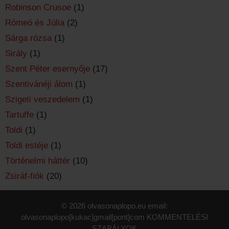
Robinson Crusoe
(1)
Rómeó és Júlia
(2)
Sárga rózsa
(1)
Sirály
(1)
Szent Péter esernyője
(17)
Szentivánéji álom
(1)
Szigeti veszedelem
(1)
Tartuffe
(1)
Toldi
(1)
Toldi estéje
(1)
Történelmi háttér
(10)
Zsiráf-fiók
(20)
© 2026 olvasonaplopo.eu email:
olvasonaplopo[kukac]gmail[pont]com
KOMMENTELÉSI
SZABÁLYOK