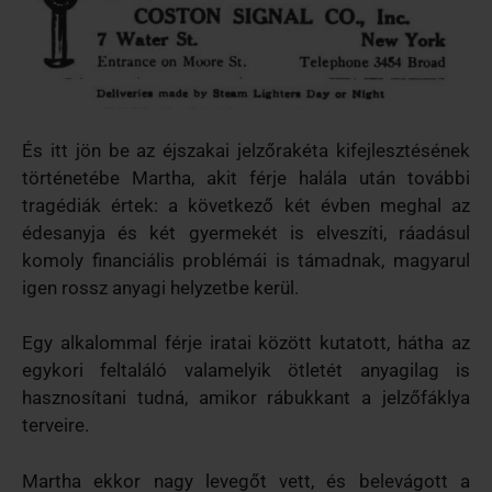
És itt jön be az éjszakai jelzőrakéta kifejlesztésének
történetébe Martha, akit férje halála után további
tragédiák értek: a következő két évben meghal az
édesanyja és két gyermekét is elveszíti, ráadásul
komoly financiális problémái is támadnak, magyarul
igen rossz anyagi helyzetbe kerül.
Egy alkalommal férje iratai között kutatott, hátha az
egykori feltaláló valamelyik ötletét anyagilag is
hasznosítani tudná, amikor rábukkant a jelzőfáklya
terveire.
Martha ekkor nagy levegőt vett, és belevágott a