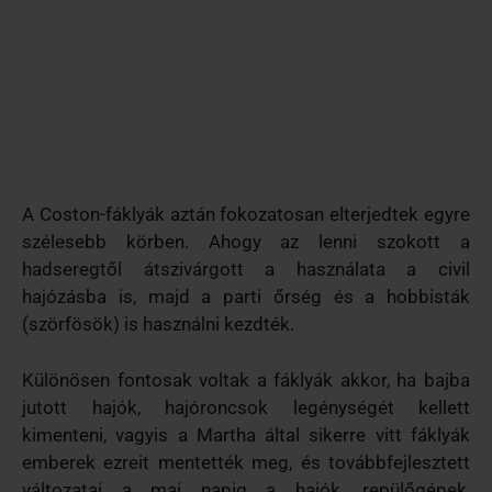
A Coston-fáklyák aztán fokozatosan elterjedtek egyre
szélesebb körben. Ahogy az lenni szokott a
hadseregtől átszivárgott a használata a civil
hajózásba is, majd a parti őrség és a hobbisták
(szörfösök) is használni kezdték.
Különösen fontosak voltak a fáklyák akkor, ha bajba
jutott hajók, hajóroncsok legénységét kellett
kimenteni, vagyis a Martha által sikerre vitt fáklyák
emberek ezreit mentették meg, és továbbfejlesztett
változatai a mai napig a hajók, repülőgépek,