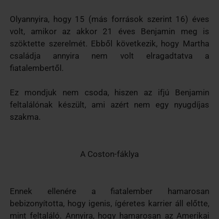
Olyannyira, hogy 15 (más források szerint 16) éves
volt, amikor az akkor 21 éves Benjamin meg is
szöktette szerelmét. Ebből következik, hogy Martha
családja annyira nem volt elragadtatva a
fiatalembertől.
Ez mondjuk nem csoda, hiszen az ifjú Benjamin
feltalálónak készült, ami azért nem egy nyugdíjas
szakma.
A Coston-fáklya
Ennek ellenére a fiatalember hamarosan
bebizonyította, hogy igenis, ígéretes karrier áll előtte,
mint feltaláló. Annyira, hogy hamarosan az Amerikai