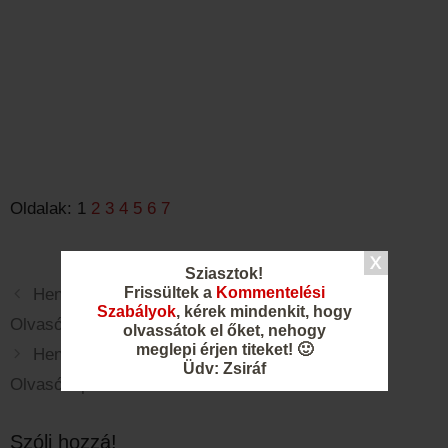
Oldalak:
1
2
3
4
5
6
7
Sziasztok!
Frissültek a
Kommentelési
Henrik Ibsen – A vadkacsa – 2. felvonás –
Szabályok
, kérek mindenkit, hogy
Olvasónapló
olvassátok el őket, nehogy
meglepi érjen titeket! 🙂
Henrik Ibsen – A vadkacsa – 4. felvonás –
Üdv: Zsiráf
Olvasónapló
Szólj hozzá!