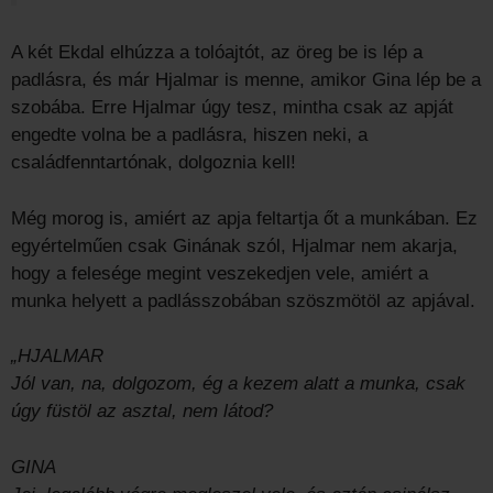
A két Ekdal elhúzza a tolóajtót, az öreg be is lép a
padlásra, és már Hjalmar is menne, amikor Gina lép be a
szobába. Erre Hjalmar úgy tesz, mintha csak az apját
engedte volna be a padlásra, hiszen neki, a
családfenntartónak, dolgoznia kell!
Még morog is, amiért az apja feltartja őt a munkában. Ez
egyértelműen csak Ginának szól, Hjalmar nem akarja,
hogy a felesége megint veszekedjen vele, amiért a
munka helyett a padlásszobában szöszmötöl az apjával.
„
HJALMAR
Jól van, na, dolgozom, ég a kezem alatt a munka, csak
úgy füstöl az asztal, nem látod?
GINA