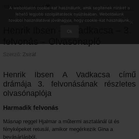
Kilépés
A weboldalon cookie-kat használunk, amik segítenek minket a
Menu
a
lehető legjobb szolgáltatások nyújtásában. Weboldalunk
tartalomba
további használatával jóváhagyja, hogy cookie-kat használjunk.
Henrik Ibsen – A vadkacsa – 3.
Ok
felvonás – Olvasónapló
Szerző:
Zsiráf
Henrik Ibsen A Vadkacsa című
drámája 3. felvonásának részletes
olvasónaplója
Harmadik felvonás
Másnap reggel Hjalmar a műtermi asztalánál ül és
fényképeket retusál, amikor megérkezik Gina a
bevásárlásból.