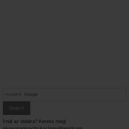
Írnál az oldalra? Keress meg!
olvasonaplopo[kukac]gmail[pont]com