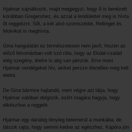
Hjalmar sajnálkozik, majd megjegyzi, hogy ő is benézett
korábban Gregershez, és azzal a lendülettel meg is hívta
őt reggelizni. Sőt, a két alsó szomszédot, Rellinget és
Molvikot is meghívta.
Gina hangulatán ez természetesen nem javít, hiszen az
előző felvonásban volt szó róla, hogy az Ekdal-család
elég szegény, ételre is alig van pénzük. Erre most
Hjalmar vendégeket hív, akiket persze illendően meg kell
etetni.
De Gina bármire hajlandó, mert végre azt látja, hogy
Hjalmar valóban dolgozik, ezért magára hagyja, hogy
elkészítse a reggelit.
Hjalmar egy darabig tényleg belemerül a munkába, de
látszik rajta, hogy semmi kedve az egészhez. Kapóra jön