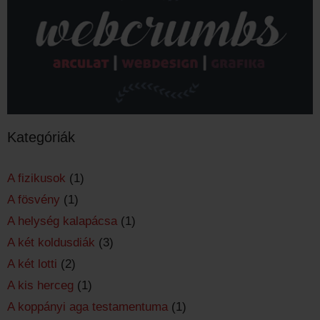
Kategóriák
A fizikusok
(1)
A fösvény
(1)
A helység kalapácsa
(1)
A két koldusdiák
(3)
A két lotti
(2)
A kis herceg
(1)
A koppányi aga testamentuma
(1)