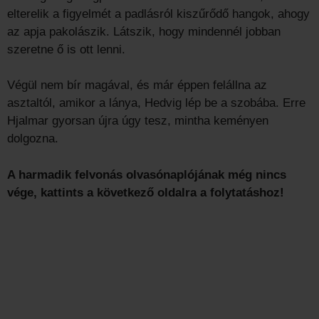
elterelik a figyelmét a padlásról kiszűrődő hangok, ahogy
az apja pakolászik. Látszik, hogy mindennél jobban
szeretne ő is ott lenni.
Végül nem bír magával, és már éppen felállna az
asztaltól, amikor a lánya, Hedvig lép be a szobába. Erre
Hjalmar gyorsan újra úgy tesz, mintha keményen
dolgozna.
A harmadik felvonás olvasónaplójának még nincs
vége, kattints a következő oldalra a folytatáshoz!