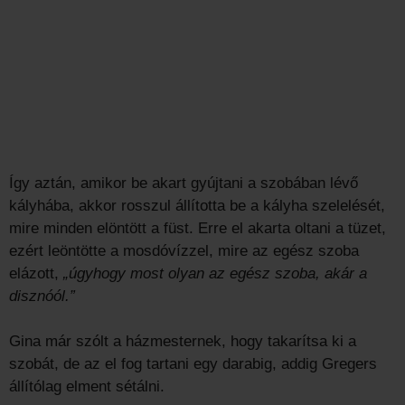
Így aztán, amikor be akart gyújtani a szobában lévő
kályhába, akkor rosszul állította be a kályha szelelését,
mire minden elöntött a füst. Erre el akarta oltani a tüzet,
ezért leöntötte a mosdóvízzel, mire az egész szoba
elázott,
„úgyhogy most olyan az egész szoba, akár a
disznóól.”
Gina már szólt a házmesternek, hogy takarítsa ki a
szobát, de az el fog tartani egy darabig, addig Gregers
állítólag elment sétálni.