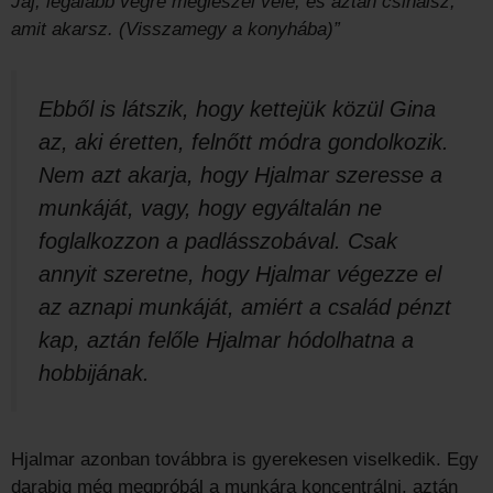
Jaj, legalább végre megleszel vele, és aztán csinálsz,
amit akarsz. (Visszamegy a konyhába)”
Ebből is látszik, hogy kettejük közül Gina
az, aki éretten, felnőtt módra gondolkozik.
Nem azt akarja, hogy Hjalmar szeresse a
munkáját, vagy, hogy egyáltalán ne
foglalkozzon a padlásszobával. Csak
annyit szeretne, hogy Hjalmar végezze el
az aznapi munkáját, amiért a család pénzt
kap, aztán felőle Hjalmar hódolhatna a
hobbijának.
Hjalmar azonban továbbra is gyerekesen viselkedik. Egy
darabig még megpróbál a munkára koncentrálni, aztán