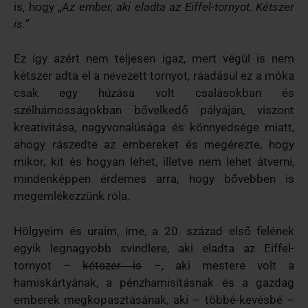
is, hogy „
Az ember, aki eladta az Eiffel-tornyot. Kétszer
is.”
Ez így azért nem teljesen igaz, mert végül is nem
kétszer adta el a nevezett tornyot, ráadásul ez a móka
csak egy húzása volt csalásokban és
szélhámosságokban bővelkedő pályáján, viszont
kreativitása, nagyvonalúsága és könnyedsége miatt,
ahogy rászedte az embereket és megérezte, hogy
mikor, kit és hogyan lehet, illetve nem lehet átverni,
mindenképpen érdemes arra, hogy bővebben is
megemlékezzünk róla.
Hölgyeim és uraim, íme, a 20. század első felének
egyik legnagyobb svindlere, aki eladta az Eiffel-
tornyot –
kétszer is
–, aki mestere volt a
hamiskártyának, a pénzhamisításnak és a gazdag
emberek megkopasztásának, aki – többé-kevésbé –