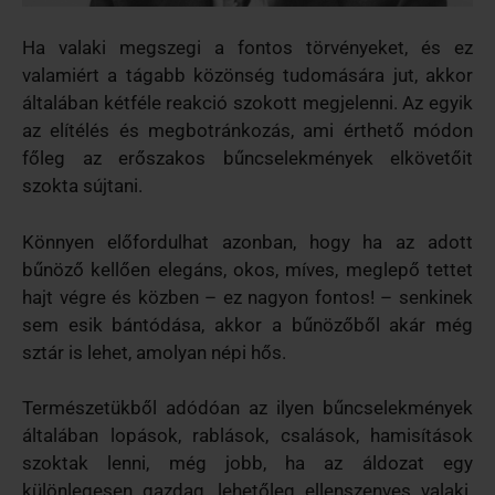
Ha valaki megszegi a fontos törvényeket, és ez
valamiért a tágabb közönség tudomására jut, akkor
általában kétféle reakció szokott megjelenni. Az egyik
az elítélés és megbotránkozás, ami érthető módon
főleg az erőszakos bűncselekmények elkövetőit
szokta sújtani.
Könnyen előfordulhat azonban, hogy ha az adott
bűnöző kellően elegáns, okos, míves, meglepő tettet
hajt végre és közben – ez nagyon fontos! – senkinek
sem esik bántódása, akkor a bűnözőből akár még
sztár is lehet, amolyan népi hős.
Természetükből adódóan az ilyen bűncselekmények
általában lopások, rablások, csalások, hamisítások
szoktak lenni, még jobb, ha az áldozat egy
különlegesen gazdag, lehetőleg ellenszenves valaki.