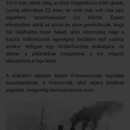
1912-ben, tehát még az Első Világháború előtt járunk,
Lustig ekkoriban 22 éves, és mint már volt róla szó,
egyetemi tanulmányokat (is) folytat. Éppen
elmélyülten sétál az utcán és azon gondolkozik, hogy
hol találhatna olyan helyet, ahol viszonylag nagy a
kapzsi milliomosok egységnyi területre eső száma,
amikor felfigyel egy hirdetőoszlop plakátjára, és
abban a pillanatban megjelenik a kis világító
villanykörte a feje felett.
A plakáton ugyanis éppen Franciaország legújabb
luxushajójának, a France-nak, első útjára kínálnak
jegyeket, mégpedig kedvezményes áron.