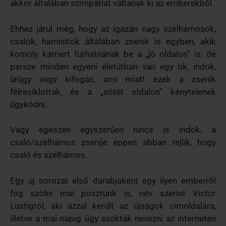
akkor általában szimpátiát váltanak ki az emberekből.
Ehhez járul még, hogy az igazán nagy szélhámosok,
csalók, hamisítok általában zsenik is egyben, akik
komoly karriert futhatnának be a „jó oldalon” is, de
persze minden egyéni életútban van egy ok, indok,
ürügy vagy kifogás, ami miatt ezek a zsenik
félresiklottak, és a „sötét oldalon” kénytelenek
ügyködni.
Vagy egészen egyszerűen nincs is indok, a
csaló/szélhámos zsenije éppen abban rejlik, hogy
csaló és szélhámos.
Egy új sorozat első darabjaként egy ilyen emberről
fog szólni mai posztunk is, név szerint Victor
Lustigról, aki azzal került az újságok címoldalára,
illetve a mai napig úgy szokták nevezni az interneten