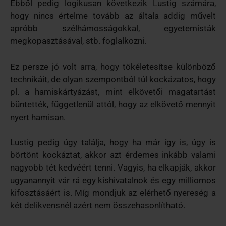
Ebből pedig logikusan következik Lustig számára,
hogy nincs értelme tovább az általa addig művelt
apróbb szélhámosságokkal, egyetemisták
megkopasztásával, stb. foglalkozni.
Ez persze jó volt arra, hogy tökéletesítse különböző
technikáit, de olyan szempontból túl kockázatos, hogy
pl. a hamiskártyázást, mint elkövetői magatartást
büntették, függetlenül attól, hogy az elkövető mennyit
nyert hamisan.
Lustig pedig úgy találja, hogy ha már így is, úgy is
börtönt kockáztat, akkor azt érdemes inkább valami
nagyobb tét kedvéért tenni. Vagyis, ha elkapják, akkor
ugyanannyit vár rá egy kishivatalnok és egy milliomos
kifosztásáért is. Míg mondjuk az elérhető nyereség a
két delikvensnél azért nem összehasonlítható.