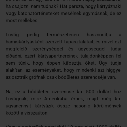
ha csajozni nem tudnak? Hát persze, hogy kártyáznak!
Vagy katonatörténeteket mesélnek egymásnak, de ez
most mellékes.
Lustig pedig természetesen hasznosítja a
hamiskártyásként szerzett tapasztalatait, és mivel ezt
megfelelő szerénységgel és ügyességgel tudja
előadni, ezért kártyapartnereinek tulajdonképpen fel
sem tűnik, hogy éppen kifosztja őket. Úgy tudja
alakítani az eseményeket, hogy mindenki azt higgye,
az osztrák grófnak csak bődületes szerencséje van.
Na, ez a bődületes szerencse kb. 500 dollárt hoz
Lustignak, mire Amerikába érnek, majd még kb.
ugyanennyit kártyázik össze hasonló körülmények
között a visszaúton.