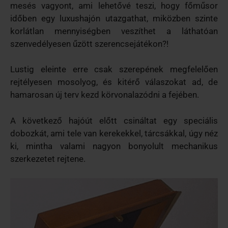
mesés vagyont, ami lehetővé teszi, hogy főműsor
időben egy luxushajón utazgathat, miközben szinte
korlátlan mennyiségben veszíthet a láthatóan
szenvedélyesen űzött szerencsejátékon?!
Lustig eleinte erre csak szerepének megfelelően
rejtélyesen mosolyog, és kitérő válaszokat ad, de
hamarosan új terv kezd körvonalazódni a fejében.
A következő hajóút előtt csináltat egy speciális
dobozkát, ami tele van kerekekkel, tárcsákkal, úgy néz
ki, mintha valami nagyon bonyolult mechanikus
szerkezetet rejtene.