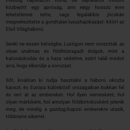
meddig hajókázott volna, de sajnálatos módon
közbejött egy apróság, ami négy hosszú évre
lehetetlenné tette, vagy legalábbis jócskán
megnehezítette a gondtalan luxushajókázást: kitört az
Első Világháború.
Senki ne essen kétségbe, Lustigon nem vonzották az
olyan unalmas és földhözragadt dolgok, mint a
katonáskodás és a haza védelme, ezért talál módot
arra, hogy elkerülje a sorozást.
Sőt, kiválóan ki tudja használni a háború okozta
káoszt, és Európa különböző országaiban bukkan fel
és veri át az embereket. Hol ilyen nemesként, hol
olyan márkiként, hol amolyan földbirtokosként jelenik
meg, de mindig a gazdag/kapzsi emberekre utazik,
többnyire sikerrel.