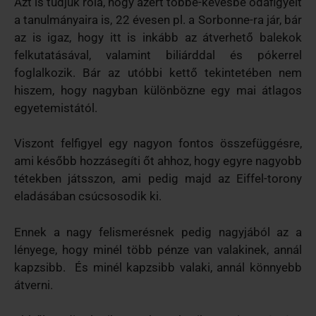
Azt is tudjuk róla, hogy azért többé-kevésbé odafigyelt
a tanulmányaira is, 22 évesen pl. a Sorbonne-ra jár, bár
az is igaz, hogy itt is inkább az átverhető balekok
felkutatásával, valamint biliárddal és pókerrel
foglalkozik. Bár az utóbbi kettő tekintetében nem
hiszem, hogy nagyban különbözne egy mai átlagos
egyetemistától.
Viszont felfigyel egy nagyon fontos összefüggésre,
ami később hozzásegíti őt ahhoz, hogy egyre nagyobb
tétekben játsszon, ami pedig majd az Eiffel-torony
eladásában csúcsosodik ki.
Ennek a nagy felismerésnek pedig nagyjából az a
lényege, hogy minél több pénze van valakinek, annál
kapzsibb. És minél kapzsibb valaki, annál könnyebb
átverni.