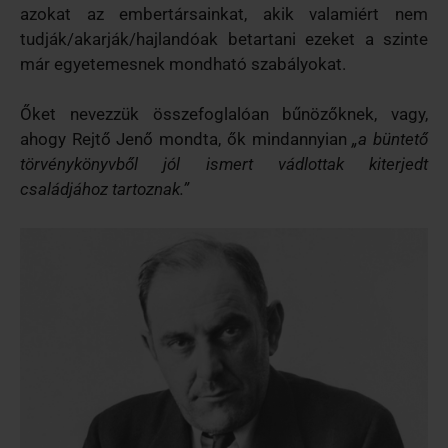
azokat az embertársainkat, akik valamiért nem
tudják/akarják/hajlandóak betartani ezeket a szinte
már egyetemesnek mondható szabályokat.
Őket nevezzük összefoglalóan bűnözőknek, vagy,
ahogy Rejtő Jenő mondta, ők mindannyian
„a büntető
törvénykönyvből jól ismert vádlottak kiterjedt
családjához tartoznak.”