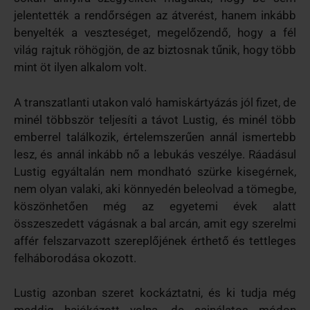
jelentették a rendőrségen az átverést, hanem inkább
benyelték a veszteséget, megelőzendő, hogy a fél
világ rajtuk röhögjön, de az biztosnak tűnik, hogy több
mint öt ilyen alkalom volt.
A transzatlanti utakon való hamiskártyázás jól fizet, de
minél többször teljesíti a távot Lustig, és minél több
emberrel találkozik, értelemszerűen annál ismertebb
lesz, és annál inkább nő a lebukás veszélye. Ráadásul
Lustig egyáltalán nem mondható szürke kisegérnek,
nem olyan valaki, aki könnyedén beleolvad a tömegbe,
köszönhetően még az egyetemi évek alatt
összeszedett vágásnak a bal arcán, amit egy szerelmi
affér felszarvazott szereplőjének érthető és tettleges
felháborodása okozott.
Lustig azonban szeret kockáztatni, és ki tudja még