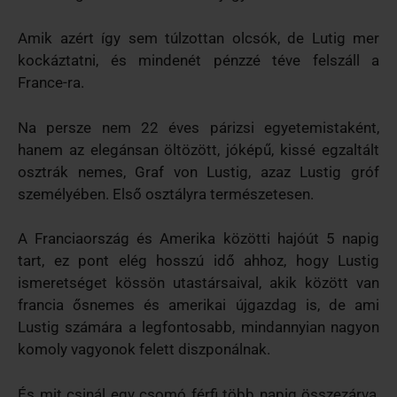
Amik azért így sem túlzottan olcsók, de Lutig mer
kockáztatni, és mindenét pénzzé téve felszáll a
France-ra.
Na persze nem 22 éves párizsi egyetemistaként,
hanem az elegánsan öltözött, jóképű, kissé egzaltált
osztrák nemes, Graf von Lustig, azaz Lustig gróf
személyében. Első osztályra természetesen.
A Franciaország és Amerika közötti hajóút 5 napig
tart, ez pont elég hosszú idő ahhoz, hogy Lustig
ismeretséget kössön utastársaival, akik között van
francia ősnemes és amerikai újgazdag is, de ami
Lustig számára a legfontosabb, mindannyian nagyon
komoly vagyonok felett diszponálnak.
És mit csinál egy csomó férfi több napig összezárva,