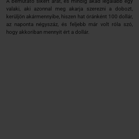
A bemutató sikert arat, és mindig akad legalább egy
valaki, aki azonnal meg akarja szerezni a dobozt,
kerüljön akármennyibe, hiszen hat óránként 100 dollár,
az naponta négyszáz, és feljebb már volt róla szó,
hogy akkoriban mennyit ért a dollár.