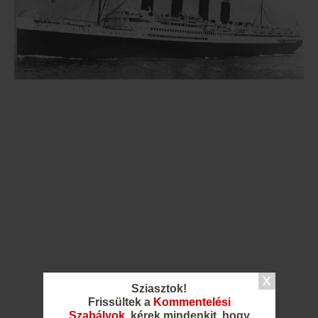
Sziasztok!
Frissültek a
Kommentelési
Szabályok
, kérek mindenkit, hogy