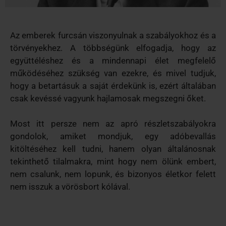
Az emberek furcsán viszonyulnak a szabályokhoz és a
törvényekhez. A többségünk elfogadja, hogy az
együttéléshez és a mindennapi élet megfelelő
működéséhez szükség van ezekre, és mivel tudjuk,
hogy a betartásuk a saját érdekünk is, ezért általában
csak kevéssé vagyunk hajlamosak megszegni őket.
Most itt persze nem az apró részletszabályokra
gondolok, amiket mondjuk, egy adóbevallás
kitöltéséhez kell tudni, hanem olyan általánosnak
tekinthető tilalmakra, mint hogy nem ölünk embert,
nem csalunk, nem lopunk, és bizonyos életkor felett
nem isszuk a vörösbort kólával.