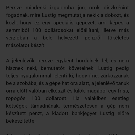
Persze mindenki izgalomba jön, örök diszkréciót
fogadnak, mire Lustig megmutatja nekik a dobozt, és
közli, hogy ez egy speciális gépezet, ami képes a
semmiből 100 dollárosokat előállítani, illetve más
verzióban a bele helyezett pénzről tökéletes
másolatot készít.
A jelenlévők persze egyként hördülnek fel, és nem
hisznek neki, bemutatót követelnek. Lustig pedig
teljes nyugalommal jelenti ki, hogy íme, zárkózzanak
be a szobába, és a gépe hat óra alatt, a jelenlévő tanuk
orra előtt valóban elkészít és kilök magából egy friss,
ropogós 100 dollárost. Ha valakiben esetleg
kétségek támadnának, természetesen a gép nem
készített pénzt, a kiadott bankjegyet Lustig előre
bekészítette.