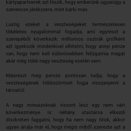
kártyapartnerek azt hiszik, hogy emberünk ugyanúgy a
szerencse játékszere, mint bárki más.
Lustig ezeket a veszteségeket természetesen
tökéletes nyugalommal fogadja, ami egyrészt a
szerepéből következik: milliomos osztrák grófként
azt igyekszik mindenkivel elhitetni, hogy annyi pénze
van, hogy nem kell különösebben felizgatnia magát
akár még több nagy veszteség esetén sem.
Másrészt meg persze pontosan tudja, hogy a
veszteségének többszörösét fogja visszanyerni a
társaitól.
A nagy mínuszoknak viszont lesz egy nem várt
következménye is: néhány utastársa elkezdi
diszkréten faggatni, hogy ha nem nagy titok, akkor
ugyan árulja már el, hogy mégis miből szerezte azt a