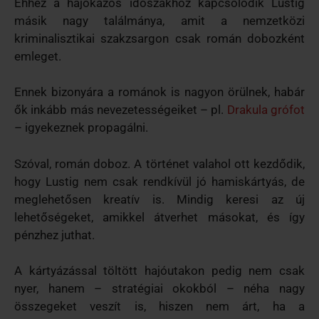
Ehhez a hajókázós időszakhoz kapcsolódik Lustig
másik nagy találmánya, amit a nemzetközi
kriminalisztikai szakzsargon csak román dobozként
emleget.
Ennek bizonyára a románok is nagyon örülnek, habár
ők inkább más nevezetességeiket – pl.
Drakula grófot
– igyekeznek propagálni.
Szóval, román doboz. A történet valahol ott kezdődik,
hogy Lustig nem csak rendkívül jó hamiskártyás, de
meglehetősen kreatív is. Mindig keresi az új
lehetőségeket, amikkel átverhet másokat, és így
pénzhez juthat.
A kártyázással töltött hajóutakon pedig nem csak
nyer, hanem – stratégiai okokból – néha nagy
összegeket veszít is, hiszen nem árt, ha a