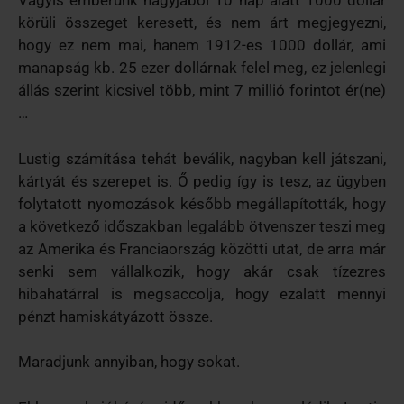
Vagyis emberünk nagyjából 10 nap alatt 1000 dollár
körüli összeget keresett, és nem árt megjegyezni,
hogy ez nem mai, hanem 1912-es 1000 dollár, ami
manapság kb. 25 ezer dollárnak felel meg, ez jelenlegi
állás szerint kicsivel több, mint 7 millió forintot ér(ne)
…
Lustig számítása tehát beválik, nagyban kell játszani,
kártyát és szerepet is. Ő pedig így is tesz, az ügyben
folytatott nyomozások később megállapították, hogy
a következő időszakban legalább ötvenszer teszi meg
az Amerika és Franciaország közötti utat, de arra már
senki sem vállalkozik, hogy akár csak tízezres
hibahatárral is megsaccolja, hogy ezalatt mennyi
pénzt hamiskátyázott össze.
Maradjunk annyiban, hogy sokat.