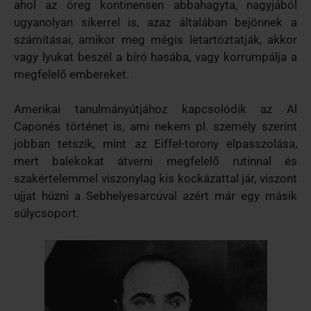
ahol az öreg kontinensen abbahagyta, nagyjából
ugyanolyan sikerrel is, azaz általában bejönnek a
számításai, amikor meg mégis letartóztatják, akkor
vagy lyukat beszél a bíró hasába, vagy korrumpálja a
megfelelő embereket.
Amerikai tanulmányútjához kapcsolódik az Al
Caponés történet is, ami nekem pl. személy szerint
jobban tetszik, mint az Eiffel-torony elpasszolása,
mert balekokat átverni megfelelő rutinnal és
szakértelemmel viszonylag kis kockázattal jár, viszont
ujjat húzni a Sebhelyesarcúval azért már egy másik
súlycsoport.