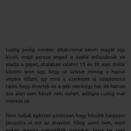
Lustig pedig minden alkalommal kéreti magát egy
kicsit, majd persze enged a szelíd erőszaknak és
eladja a gépet, általában valahol 15 és 30 ezer dollár
közötti áron úgy, hogy az üzletet mindig a hajóút
végére időzíti, így mire a szerkezet új tulajdonosa
rájön, hogy átverték és a gép nemhogy hat, de hatvan
óra alatt sem készít neki dollárt, addigra Lustig már
messze jár.
Nem tudjuk egészen pontosan, hogy hősünk hányszor
játszotta el ezt az átverést, főleg azért nem, mert
sokan annyira szégyellték magukat, hogy be sem