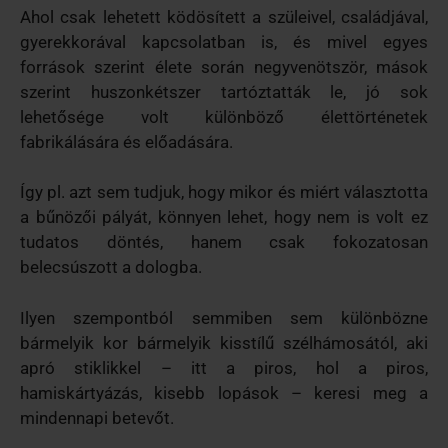
Ahol csak lehetett ködösített a szüleivel, családjával,
gyerekkorával kapcsolatban is, és mivel egyes
források szerint élete során negyvenötször, mások
szerint huszonkétszer tartóztatták le, jó sok
lehetősége volt különböző élettörténetek
fabrikálására és előadására.
Így pl. azt sem tudjuk, hogy mikor és miért választotta
a bűnözői pályát, könnyen lehet, hogy nem is volt ez
tudatos döntés, hanem csak fokozatosan
belecsúszott a dologba.
Ilyen szempontból semmiben sem különbözne
bármelyik kor bármelyik kisstílű szélhámosától, aki
apró stiklikkel – itt a piros, hol a piros,
hamiskártyázás, kisebb lopások – keresi meg a
mindennapi betevőt.