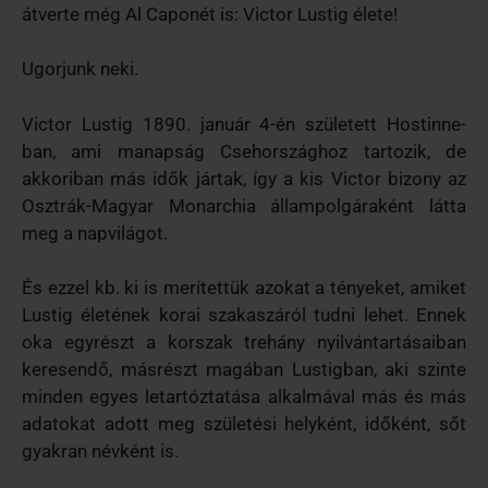
átverte még Al Caponét is: Victor Lustig élete!
Ugorjunk neki.
Victor Lustig 1890. január 4-én született Hostinne-
ban, ami manapság Csehországhoz tartozik, de
akkoriban más idők jártak, így a kis Victor bizony az
Osztrák-Magyar Monarchia állampolgáraként látta
meg a napvilágot.
És ezzel kb. ki is merítettük azokat a tényeket, amiket
Lustig életének korai szakaszáról tudni lehet. Ennek
oka egyrészt a korszak trehány nyilvántartásaiban
keresendő, másrészt magában Lustigban, aki szinte
minden egyes letartóztatása alkalmával más és más
adatokat adott meg születési helyként, időként, sőt
gyakran névként is.