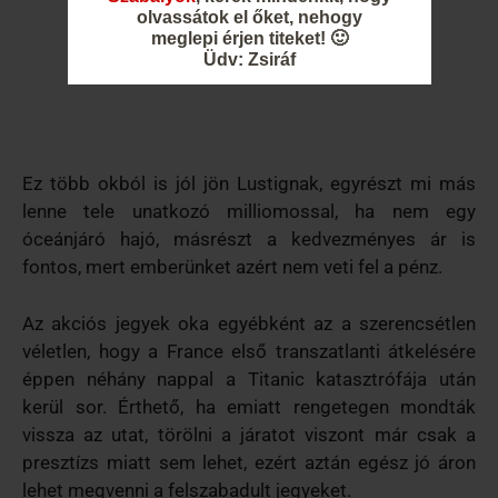
olvassátok el őket, nehogy
meglepi érjen titeket! 🙂
Üdv: Zsiráf
Ez több okból is jól jön Lustignak, egyrészt mi más
lenne tele unatkozó milliomossal, ha nem egy
óceánjáró hajó, másrészt a kedvezményes ár is
fontos, mert emberünket azért nem veti fel a pénz.
Az akciós jegyek oka egyébként az a szerencsétlen
véletlen, hogy a France első transzatlanti átkelésére
éppen néhány nappal a Titanic katasztrófája után
kerül sor. Érthető, ha emiatt rengetegen mondták
vissza az utat, törölni a járatot viszont már csak a
presztízs miatt sem lehet, ezért aztán egész jó áron
lehet megvenni a felszabadult jegyeket.