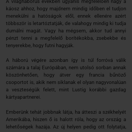
A világháborús években ugyanis megfelelően nagy a
káosz ahhoz, hogy majdnem mindig időben el tudjon
menekülni a hatóságok elől, ennek ellenére azért
többször is letartóztatják, de valahogy mindig ki tudja
dumálni magát. Vagy ha mégsem, akkor tud annyi
pénzt tenni a megfelelő borítékokba, zsebekbe és
tenyerekbe, hogy futni hagyják.
A háború végére azonban így is túl forróvá válik
számára a talaj Európában, nem utolsó sorban annak
köszönhetően, hogy átver egy francia bűnöző
csoportot is, akik nem siklanak el olyan nagyvonalúan
a veszteségük felett, mint Lustig korábbi gazdag
kártyapartnerei.
Emberünk tehát jobbnak látja, ha átteszi a székhelyét
Amerikába, hiszen ő is halott róla, hogy az ország a
lehetőségek hazája. Az új helyen pedig ott folytatja,