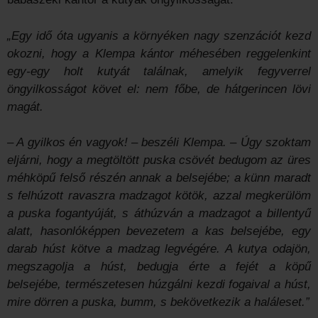
„Egy idő óta ugyanis a környéken nagy szenzációt kezd
okozni, hogy a Klempa kántor méhesében reggelenkint
egy-egy holt kutyát találnak, amelyik fegyverrel
öngyilkosságot követ el: nem főbe, de hátgerincen lövi
magát.
– A gyilkos én vagyok! – beszéli Klempa. – Úgy szoktam
eljárni, hogy a megtöltött puska csövét bedugom az üres
méhköpű felső részén annak a belsejébe; a künn maradt
s felhúzott ravaszra madzagot kötök, azzal megkerülöm
a puska fogantyúját, s áthúzván a madzagot a billentyű
alatt, hasonlóképpen bevezetem a kas belsejébe, egy
darab húst kötve a madzag legvégére. A kutya odajön,
megszagolja a húst, bedugja érte a fejét a köpű
belsejébe, természe­tesen húzgálni kezdi fogaival a húst,
mire dörren a puska, bumm, s bekövetkezik a haláleset.”