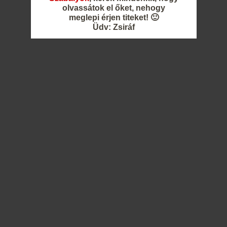
olvassátok el őket, nehogy
meglepi érjen titeket! 🙂
Üdv: Zsiráf