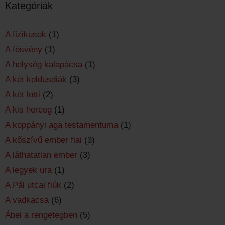
Kategóriák
A fizikusok
(1)
A fösvény
(1)
A helység kalapácsa
(1)
A két koldusdiák
(3)
A két lotti
(2)
A kis herceg
(1)
A koppányi aga testamentuma
(1)
A kőszívű ember fiai
(3)
A láthatatlan ember
(3)
A legyek ura
(1)
A Pál utcai fiúk
(2)
A vadkacsa
(6)
Ábel a rengetegben
(5)