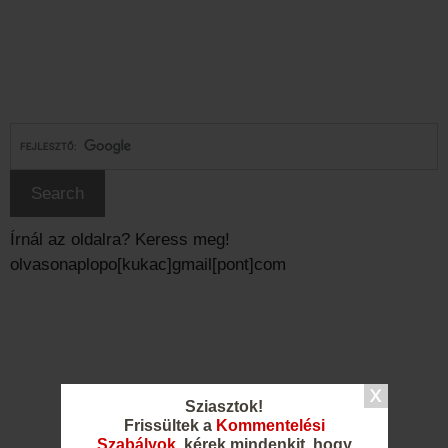
Írnál az oldalra? Keress meg!
olvasonaplopo[kukac]gmail[pont]com
Sziasztok!
Frissültek a
Kommentelési
Szabályok
, kérek mindenkit, hogy