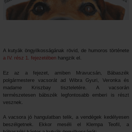
A kutyák öngyilkosságának rövid, de humoros története
a IV. rész 1. fejezetében
hangzik el.
Ez az a fejezet, amiben Mravucsán, Bábaszék
polgármestere vacsorát ad Wibra Gyuri, Veronka és
madame Kriszbay tiszteletére. A vacsorán
természetesen bábszék legfontosabb emberi is részt
vesznek.
A vacsora jó hangulatban telik, a vendégek kedélyesen
beszélgetnek. Ekkor meséli el Klempa Teofil, a
bábaszéki kántor a kutyák öngyilkosságát: