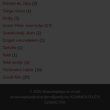
Rómeó és Júlia
(2)
Sárga rózsa
(1)
Sirály
(1)
Szent Péter esernyője
(17)
Szentivánéji álom
(1)
Szigeti veszedelem
(1)
Tartuffe
(1)
Toldi
(1)
Toldi estéje
(1)
Történelmi háttér
(10)
Zsiráf-fiók
(20)
© 2026 olvasonaplopo.eu email:
olvasonaplopo[kukac]gmail[pont]com
KOMMENTELÉSI
SZABÁLYOK