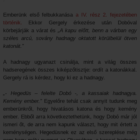
Emberünk első felbukkanása
a IV. rész 2. fejezetében
történik.
Ekkor Gergely érkezése után Dobóval
körbejárják a várat és
„A kapu előtt, benn a várban egy
széles arcú, sovány hadnagy oktatott körülbelül ötven
katonát.”
A hadnagy ugyanazt csinálja, mint a világ összes
hadseregének összes kiképzőtisztje: ordít a katonákkal.
Gergely rá is kérdez, hogy ki ez a hadnagy.
„- Hegedüs – felelte Dobó -, a kassaiak hadnagya.
Kemény ember.”
Egyelőre tehát csak annyit tudunk meg
emberünkről, hogy hivatásos katona és hogy kemény
ember. Ebből arra következtethetünk, hogy Dobó már jól
ismeri őt, de arra nem kapunk választ, hogy mit értett a
keménységen. Hegedüsnek ez az első szereplése még