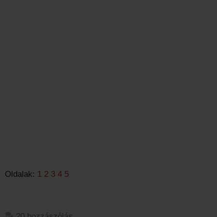
Oldalak:
1
2
3
4
5
20 hozzászólás