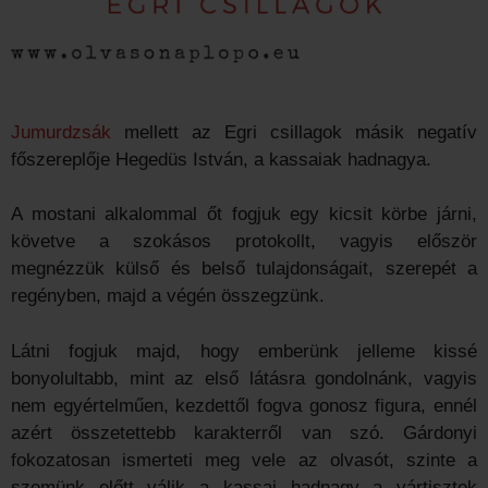
Jumurdzsák
mellett az Egri csillagok másik negatív
főszereplője Hegedüs István, a kassaiak hadnagya.
A mostani alkalommal őt fogjuk egy kicsit körbe járni,
követve a szokásos protokollt, vagyis először
megnézzük külső és belső tulajdonságait, szerepét a
regényben, majd a végén összegzünk.
Látni fogjuk majd, hogy emberünk jelleme kissé
bonyolultabb, mint az első látásra gondolnánk, vagyis
nem egyértelműen, kezdettől fogva gonosz figura, ennél
azért összetettebb karakterről van szó. Gárdonyi
fokozatosan ismerteti meg vele az olvasót, szinte a
szemünk előtt válik a kassai hadnagy a vártisztek