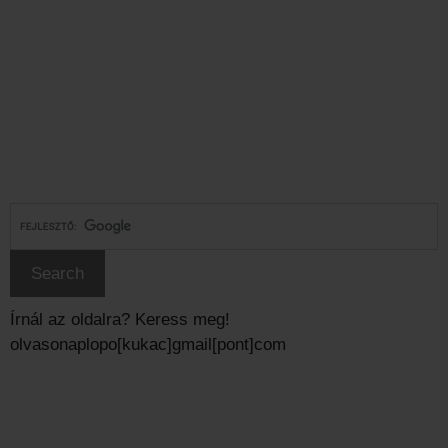
Írnál az oldalra? Keress meg!
olvasonaplopo[kukac]gmail[pont]com