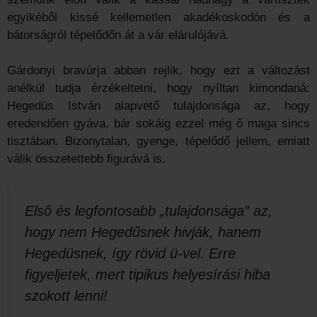
egyikéből kissé kellemetlen akadékoskodón és a
bátorságról tépelődőn át a vár elárulójává.
Gárdonyi bravúrja abban rejlik, hogy ezt a változást
anélkül tudja érzékeltetni, hogy nyíltan kimondaná:
Hegedüs István alapvető tulajdonsága az, hogy
eredendően gyáva, bár sokáig ezzel még ő maga sincs
tisztában. Bizonytalan, gyenge, tépelődő jellem, emiatt
válik összetettebb figurává is.
Első és legfontosabb „tulajdonsága” az,
hogy nem Hegedűsnek hivják, hanem
Hegedüsnek, így rövid ü-vel. Erre
figyeljetek, mert tipikus helyesírási hiba
szokott lenni!