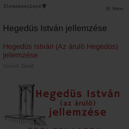
Kilépés
Menu
a
tartalomba
Hegedüs István jellemzése
Hegedüs István (Az áruló Hegedüs)
jellemzése
Szerző:
Zsiráf