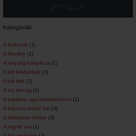
Kategóriák
A fizikusok
(1)
A fösvény
(1)
A helység kalapácsa
(1)
A két koldusdiák
(3)
A két lotti
(2)
A kis herceg
(1)
A koppányi aga testamentuma
(1)
A kőszívű ember fiai
(3)
A láthatatlan ember
(3)
A legyek ura
(1)
A Pál utcai fiúk
(2)