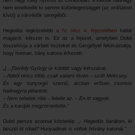
nem hagy mély nyomot az Olvasóban, a kassai hadnagy
nem emelkedik ki semmi különlegességgel (az ordításon
kívül) a várvédők seregéből.
Hegedüs legközelebb
a IV. rész 4. fejezetében
hallat
magáról, kétszer is. Ez az a fejezet, amelyben Dobó
összehívja a várbeli tiszteket és Gergellyel felolvastatja,
hogy honnan, hány katona érkezett.
„[…]Serédy György úr küldött vagy kétszázat.
– Abból nincs több, csak valami ötven – szólt Mekcsey.
És egy sunyorgó szemű, arcban erősen csontos
hadnagyra pillantott.
– Nem tehetek róla – felelte az. – Én itt vagyok.
És a kardját megzörrentette.”
Dobó persze azonnal közbelép.
„- Hegedüs barátom, ki
beszél itt rólad? Hunyadinak is voltak hitvány katonái.”