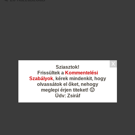
Sziasztok!
Frissültek a
Kommentelési
Szabályok
, kérek mindenkit, hogy
olvassátok el őket, nehogy
meglepi érjen titeket! 🙂
Üdv: Zsiráf