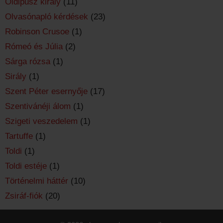
Oidipusz király
(11)
Olvasónapló kérdések
(23)
Robinson Crusoe
(1)
Rómeó és Júlia
(2)
Sárga rózsa
(1)
Sirály
(1)
Szent Péter esernyője
(17)
Szentivánéji álom
(1)
Szigeti veszedelem
(1)
Tartuffe
(1)
Toldi
(1)
Toldi estéje
(1)
Történelmi háttér
(10)
Zsiráf-fiók
(20)