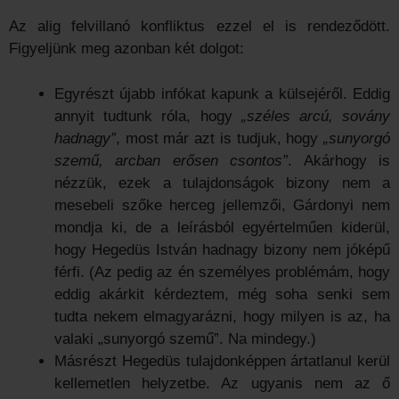
Az alig felvillanó konfliktus ezzel el is rendeződött.
Figyeljünk meg azonban két dolgot:
Egyrészt újabb infókat kapunk a külsejéről. Eddig
annyit tudtunk róla, hogy
„széles arcú, sovány
hadnagy”
, most már azt is tudjuk, hogy
„sunyorgó
szemű, arcban erősen csontos”
. Akárhogy is
nézzük, ezek a tulajdonságok bizony nem a
mesebeli szőke herceg jellemzői, Gárdonyi nem
mondja ki, de a leírásból egyértelműen kiderül,
hogy Hegedüs István hadnagy bizony nem jóképű
férfi. (Az pedig az én személyes problémám, hogy
eddig akárkit kérdeztem, még soha senki sem
tudta nekem elmagyarázni, hogy milyen is az, ha
valaki „sunyorgó szemű”. Na mindegy.)
Másrészt Hegedüs tulajdonképpen ártatlanul kerül
kellemetlen helyzetbe. Az ugyanis nem az ő