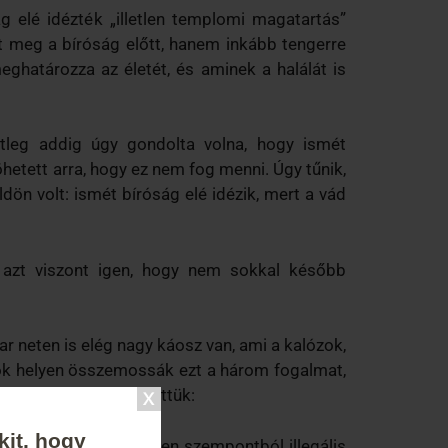
g elé idézték „illetlen templomi magatartás”
nt meg a bíróság előtt, hanem inkább tengerre
eghatározza az életét, és aminek a halálát is
tleg addig úgy gondolta volna, hogy ismét
hetett arra, hogy ez nem fog menni. Úgy tűnik,
ön volt: ismét bíróság elé idézik, mert a vád
, azt viszont igen, hogy nem sokkal később
ar neten is elég nagy káosz van, ami a kalózok,
 Sok helyen összemossák ezt a három fogalmat,
önbségek vannak közöttük:
kit, hogy
: ez teljesen és minden szempontból illegális