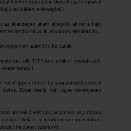
ajókat lehet megtámadni. Ugye, hogy mennyivel
 hajókat küldeni a térségbe?!
t az ellenséges állam elfogott, akkor a hajó
nt kellett bánni velük. Mondom, elméletben.
egénysége nem számított kalóznak.
rivatérnak állt 1703-ban, amikor csatlakozott
-óceánra indult.
 de mivel éppen tombolt a spanyol örökösödési
mi biztos. Ezzel pedig már ugye törvényesen
dzsal, aminek ő volt a parancsnoka, és a Cirgue
szolgált Selkirk is, vitorlamesteri pozícióban,
képzett hajósnak számított.