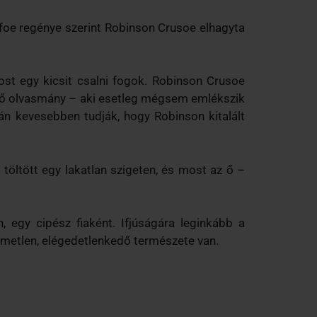
foe regénye szerint Robinson Crusoe elhagyta
ost egy kicsit csalni fogok. Robinson Crusoe
lező olvasmány – aki esetleg mégsem emlékszik
talán kevesebben tudják, hogy Robinson kitalált
 töltött egy lakatlan szigeten, és most az ő –
, egy cipész fiaként. Ifjúságára leginkább a
elmetlen, elégedetlenkedő természete van.