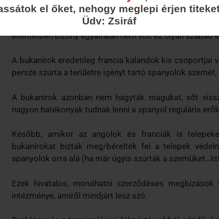
assátok el őket, nehogy meglepi érjen titeket
tevékenység, vagyis amikor egy felfegyverzett hajóv
Üdv: Zsiráf
hajókat. A kalózkodást az ókortól kezdve üldözték, és
ellentétben bizony egyáltalán nem volt ez olyan szabad 
A bukanírok eredetileg francia kalandok kis csoportjai v
persze szúrta a területre igényt tartó spanyolok szemét,
A bukanírok azonban nem hagyták magukat, sőt vissza
nagyon hatékonyak tudnak lenni a spanyol reguláris erők 
Később, amikor az angolok és franciák is telepeke
bukanírokat bízták meg/bérelték fel a telepek védelm
spanyolok orra alá (ha már úgyis szúrták a szemüket…Is
Ezek hivatalos, mondhatni szerződéses megbízások vo
intézménye, amiről mindjárt lesz szó.