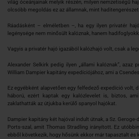
világ óceánjainak melyik részén, milyen nemzetiségű h
olcsóbb megoldás ez az államnak, mint haditengerészeti
Ráadásként – elméletben –, ha egy ilyen privatér hajó
legénysége nem minősült kalóznak, hanem hadifoglyokké
Vagyis a privatér hajó igazából kalózhajó volt, csak a l
Alexander Selkirk pedig ilyen „állami kalóznak”, azaz p
William Dampier kapitány expedíciójához, ami a Csendes
Ez egyébként alapvetően egy felfedező expedíció volt,
háború, ezért kaptak egy kalózlevelet is, biztos, a
zaklathatták az útjukba kerülő spanyol hajókat.
Dampier kapitány két hajóval indult útnak, a Sz. Geroge-
Ports-szal, amit Thomas Stradling irányított. Ez utóbbin 
ebből következik, hogy hősünk ekkor már tapasztalt és 