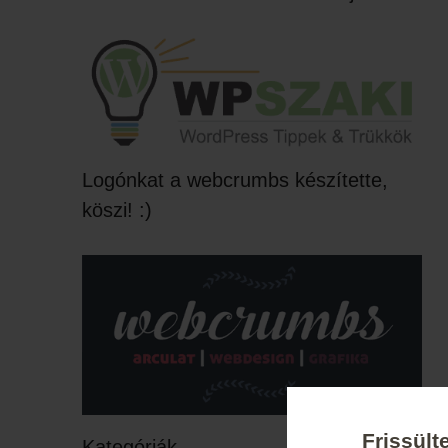
Logónkat a webcrumbs készítette,
köszi! :)
Frissült
Kategóriák