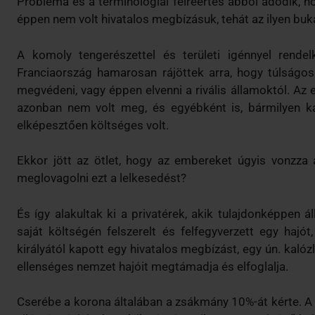
Probléma és a terminológiai félreértés abból adódik, h
éppen nem volt hivatalos megbízásuk, tehát az ilyen buk
A komoly tengerészettel és területi igénnyel rendel
Franciaország hamarosan rájöttek arra, hogy túlságos
megvédeni, vagy éppen elvenni a rivális államoktól. A
azonban nem volt meg, és egyébként is, bármilyen ka
elképesztően költséges volt.
Ekkor jött az ötlet, hogy az embereket úgyis vonzza a
meglovagolni ezt a lelkesedést?
És így alakultak ki a privatérek, akik tulajdonképpen 
saját költségén felszerelt és felfegyverzett egy hajó
királyától kapott egy hivatalos megbízást, egy ún. kaló
ellenséges nemzet hajóit megtámadja és elfoglalja.
Cserébe a korona általában a zsákmány 10%-át kérte. A