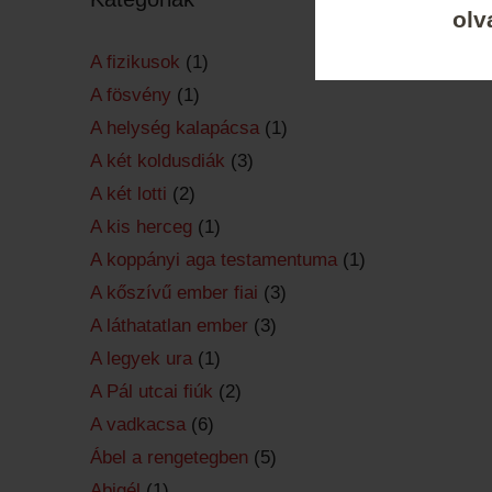
olv
A fizikusok
(1)
A fösvény
(1)
A helység kalapácsa
(1)
A két koldusdiák
(3)
A két lotti
(2)
A kis herceg
(1)
A koppányi aga testamentuma
(1)
A kőszívű ember fiai
(3)
A láthatatlan ember
(3)
A legyek ura
(1)
A Pál utcai fiúk
(2)
A vadkacsa
(6)
Ábel a rengetegben
(5)
Abigél
(1)