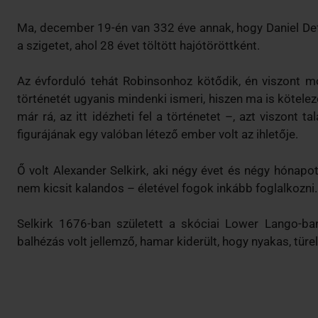
Ma, december 19-én van 332 éve annak, hogy Daniel De
a szigetet, ahol 28 évet töltött hajótöröttként.
Az évforduló tehát Robinsonhoz kötődik, én viszont m
történetét ugyanis mindenki ismeri, hiszen ma is köte
már rá, az itt idézheti fel a történetet –, azt viszont 
figurájának egy valóban létező ember volt az ihletője.
Ő volt Alexander Selkirk, aki négy évet és négy hónapot
nem kicsit kalandos – életével fogok inkább foglalkozni.
Selkirk 1676-ban született a skóciai Lower Lango-ban
balhézás volt jellemző, hamar kiderült, hogy nyakas, tür