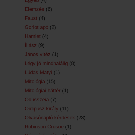
Egyéb
(4)
Elemzés
(6)
Faust
(4)
Goriot apó
(2)
Hamlet
(4)
Íliász
(9)
János vitéz
(1)
Légy jó mindhalálig
(8)
Lúdas Matyi
(1)
Mitológia
(15)
Mitológiai háttér
(1)
Odüsszeia
(7)
Oidipusz király
(11)
Olvasónapló kérdések
(23)
Robinson Crusoe
(1)