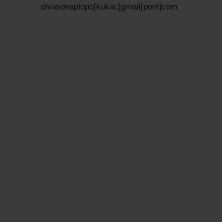
olvasonaplopo[kukac]gmail[pont]com