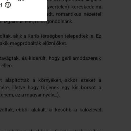
! 🙂
al támadnak meg (fegyvertelen) kereskedelmi
 az általános elterjedt, romantikus nézettel
és izgalmas élet, mint gondolnánk.
oltak, akik a Karib-térségben telepedtek le. Ez
 akik megpróbálták elűzni őket.
vágtak, és kiderült, hogy gerillamódszereik
ellen.
t alapítottak a környéken, akkor ezeket a
ére, illetve hogy törjenek egy kis borsot a
tenem, ez a magyar nyelv…).
ltak, ebből alakult ki később a kalózlevél