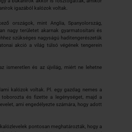
ogy a bukanírok akkor is fosztogattak, amikor
anírok igazából kalózok voltak.
kező országok, mint Anglia, Spanyolország,
an nagy területet akarnak gyarmatosítani és
z ehhez szükséges nagyságú haditengerészetük
tonai akció a világ túlsó végének tengerein
z ismeretlen és az újvilág, miért ne lehetne
állami kalózok voltak. Pl. egy gazdag nemes a
t, toborozta és fizette a legénységet, majd a
zlevelet, ami engedélyezte számára, hogy adott
 kalózlevelek pontosan meghatározták, hogy a