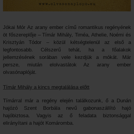
Jókai Mór Az arany ember című romantikus regényének
öt főszereplője – Tímár Mihály, Timéa, Athelie, Noémi és
Krisztyán Tódor – közül kétségtelenül az első a
legfontosabb. Célszerű tehát, ha a főalakok
jellemzésének sorában vele kezdjük a mókát. Már
persze, miután elolvastátok Az arany ember
olvasónaplóját.
Tímár Mihály a kincs megtalálása előtt
Tímárral már a regény elején találkozunk, ő a Dunán
hajózó Szent Borbála nevű gabonaszállító hajó
hajóbiztosa. Vagyis az ő feladata biztonsággal
elirányítani a hajót Komáromba.