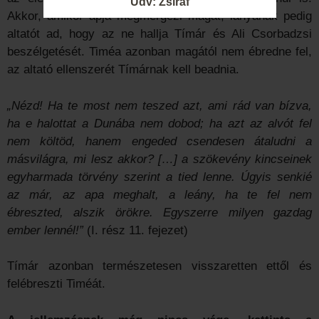
Üdv: Zsiráf
Akkor, amikor apja megmérgezi magát, lányának pedig
altatót ad, hogy az ne hallja Tímár és Ali Csorbadzsi
beszélgetését. Timéa azonban magától nem ébredne fel,
az altató ellenszerét Tímárnak kell beadnia.
„Nézd! Ha te most nem teszed azt, ami rád van bízva,
ha e halottat a Dunába nem dobod; ha azt az alvót fel
nem költöd, hanem engeded csendesen átaludni a
másvilágra, mi lesz akkor? […] a szökevény kincseinek
egyharmada törvény szerint a tied lenne. Úgyis senkié
az már, az apa meghalt, a leány, ha te fel nem
ébreszted, alszik örökre. Egyszerre milyen gazdag
ember lennél!”
(I. rész 11. fejezet)
Tímár azonban természetesen visszaretten ettől és
felébreszti Timéát.