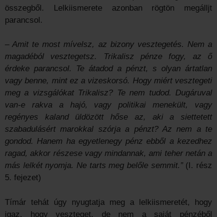
összegből. Lelkiismerete azonban rögtön megálljt
parancsol.
– Amit te most mívelsz, az bizony vesztegetés. Nem a
magadéból vesztegetsz. Trikalisz pénze fogy, az ő
érdeke parancsol. Te átadod a pénzt, s olyan ártatlan
vagy benne, mint ez a vizeskorsó. Hogy miért vesztegeti
meg a vizsgálókat Trikalisz? Te nem tudod. Dugáruval
van-e rakva a hajó, vagy politikai menekült, vagy
regényes kaland üldözött hőse az, aki a siettetett
szabadulásért marokkal szórja a pénzt? Az nem a te
gondod. Hanem ha egyetlenegy pénz ebből a kezedhez
ragad, akkor részese vagy mindannak, ami teher netán a
más lelkét nyomja. Ne tarts meg belőle semmit.”
(I. rész
5. fejezet)
Tímár tehát úgy nyugtatja meg a lelkiismeretét, hogy
igaz, hogy veszteget, de nem a saját pénzéből