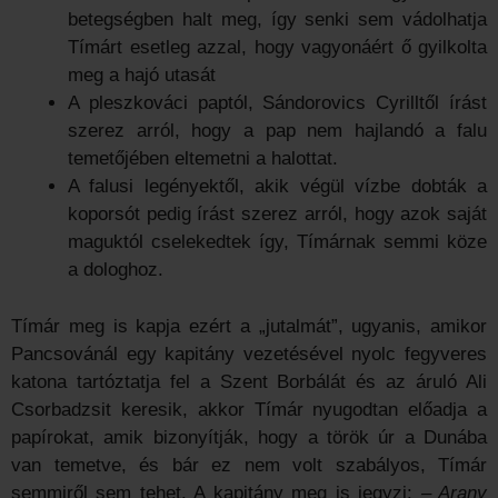
betegségben halt meg, így senki sem vádolhatja
Tímárt esetleg azzal, hogy vagyonáért ő gyilkolta
meg a hajó utasát
A pleszkováci paptól, Sándorovics Cyrilltől írást
szerez arról, hogy a pap nem hajlandó a falu
temetőjében eltemetni a halottat.
A falusi legényektől, akik végül vízbe dobták a
koporsót pedig írást szerez arról, hogy azok saját
maguktól cselekedtek így, Tímárnak semmi köze
a dologhoz.
Tímár meg is kapja ezért a „jutalmát”, ugyanis, amikor
Pancsovánál egy kapitány vezetésével nyolc fegyveres
katona tartóztatja fel a Szent Borbálát és az áruló Ali
Csorbadzsit keresik, akkor Tímár nyugodtan előadja a
papírokat, amik bizonyítják, hogy a török úr a Dunába
van temetve, és bár ez nem volt szabályos, Tímár
semmiről sem tehet. A kapitány meg is jegyzi:
– Arany