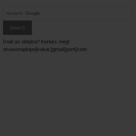
Írnál az oldalra? Keress meg!
olvasonaplopo[kukac]gmail[pont]com