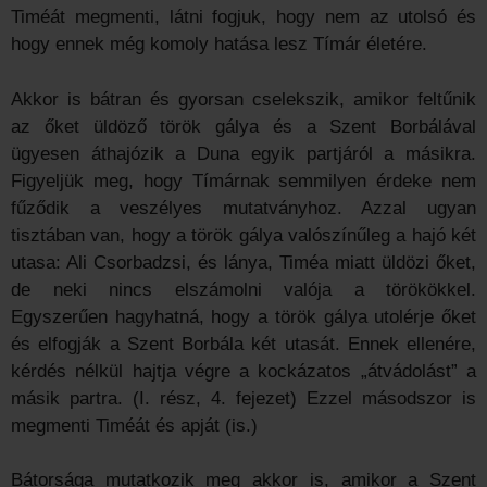
Timéát megmenti, látni fogjuk, hogy nem az utolsó és
hogy ennek még komoly hatása lesz Tímár életére.
Akkor is bátran és gyorsan cselekszik, amikor feltűnik
az őket üldöző török gálya és a Szent Borbálával
ügyesen áthajózik a Duna egyik partjáról a másikra.
Figyeljük meg, hogy Tímárnak semmilyen érdeke nem
fűződik a veszélyes mutatványhoz. Azzal ugyan
tisztában van, hogy a török gálya valószínűleg a hajó két
utasa: Ali Csorbadzsi, és lánya, Timéa miatt üldözi őket,
de neki nincs elszámolni valója a törökökkel.
Egyszerűen hagyhatná, hogy a török gálya utolérje őket
és elfogják a Szent Borbála két utasát. Ennek ellenére,
kérdés nélkül hajtja végre a kockázatos „átvádolást” a
másik partra. (I. rész, 4. fejezet) Ezzel másodszor is
megmenti Timéát és apját (is.)
Bátorsága mutatkozik meg akkor is, amikor a Szent