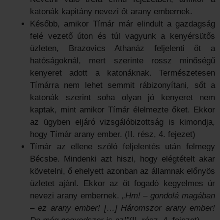
katonák kapitány nevezi őt arany embernek.
Később, amikor Tímár már elindult a gazdagság
felé vezető úton és túl vagyunk a kenyérsütős
üzleten, Brazovics Athanáz feljelenti őt a
hatóságoknál, mert szerinte rossz minőségű
kenyeret adott a katonáknak. Természetesen
Tímárra nem lehet semmit rábizonyítani, sőt a
katonák szerint soha olyan jó kenyeret nem
kaptak, mint amikor Tímár élelmezte őket. Ekkor
az ügyben eljáró vizsgálóbizottság is kimondja,
hogy Tímár arany ember. (II. rész, 4. fejezet)
Tímár az ellene szóló feljelentés után felmegy
Bécsbe. Mindenki azt hiszi, hogy elégtételt akar
követelni, ő ehelyett azonban az államnak előnyös
üzletet ajánl. Ekkor az őt fogadó kegyelmes úr
nevezi arany embernek.
„Hm! – gondolá magában
– ez arany ember! […] Háromszor arany ember!