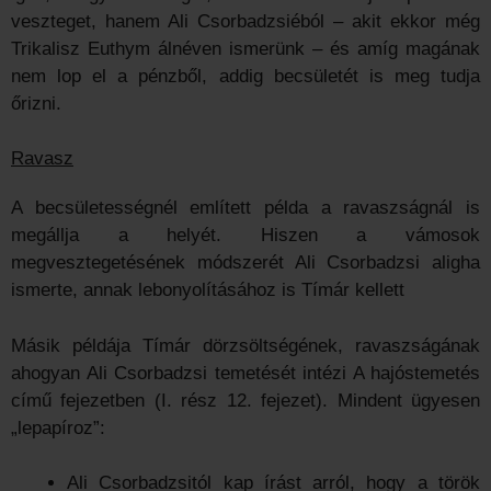
veszteget, hanem Ali Csorbadzsiéból – akit ekkor még
Trikalisz Euthym álnéven ismerünk – és amíg magának
nem lop el a pénzből, addig becsületét is meg tudja
őrizni.
Ravasz
A becsületességnél említett példa a ravaszságnál is
megállja a helyét. Hiszen a vámosok
megvesztegetésének módszerét Ali Csorbadzsi aligha
ismerte, annak lebonyolításához is Tímár kellett
Másik példája Tímár dörzsöltségének, ravaszságának
ahogyan Ali Csorbadzsi temetését intézi A hajóstemetés
című fejezetben (I. rész 12. fejezet). Mindent ügyesen
„lepapíroz”:
Ali Csorbadzsitól kap írást arról, hogy a török