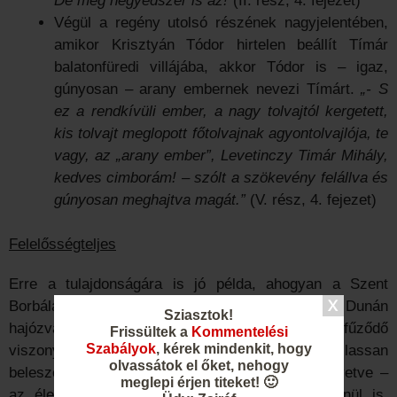
De még negyedszer is az!”
(II. rész, 4. fejezet)
Végül a regény utolsó részének nagyjelentében,
amikor Krisztyán Tódor hirtelen beállít Tímár
balatonfüredi villájába, akkor Tódor is – igaz,
gúnyosan – arany embernek nevezi Tímárt.
„- S
ez a rendkívüli ember, a nagy tolvajtól kergetett,
kis tolvajt meglopott főtolvajnak agyontolvajlója, te
vagy, az „arany ember”, Levetinczy Timár Mihály,
kedves cimborám! – szólt a szökevény felállva és
gúnyosan meghajtva magát.”
(V. rész, 4. fejezet)
Felelősségteljes
Erre a tulajdonságára is jó példa, ahogyan a Szent
Borbálát többször is megmenti a veszélyes Dunán
Sziasztok!
hajózva, azonban még jobb példa erre Timeához fűződő
Frissültek a
Kommentelési
Szabályok
, kérek mindenkit, hogy
viszonya. Ne feledjük, a hajóút során szép lassan
olvassátok el őket, nehogy
beleszeret a fiatal török lányba, többször – közvetve –
meglepi érjen titeket! 🙂
az életét is megmenti, egyszer pedig közvetlenül is.