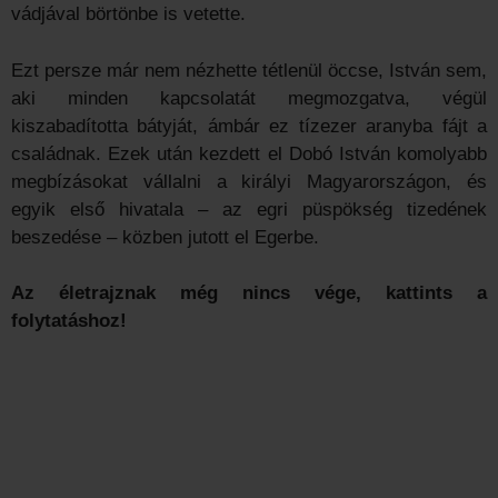
vádjával börtönbe is vetette.
Ezt persze már nem nézhette tétlenül öccse, István sem,
aki minden kapcsolatát megmozgatva, végül
kiszabadította bátyját, ámbár ez tízezer aranyba fájt a
családnak. Ezek után kezdett el Dobó István komolyabb
megbízásokat vállalni a királyi Magyarországon, és
egyik első hivatala – az egri püspökség tizedének
beszedése – közben jutott el Egerbe.
Az életrajznak még nincs vége, kattints a
folytatáshoz!