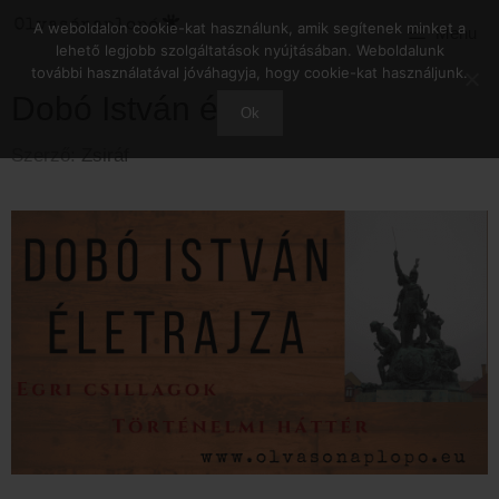
Kilépés
A weboldalon cookie-kat használunk, amik segítenek minket a
Menu
a
lehető legjobb szolgáltatások nyújtásában. Weboldalunk
tartalomba
további használatával jóváhagyja, hogy cookie-kat használjunk.
Dobó István élete
Ok
Szerző:
Zsiráf