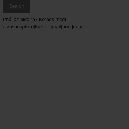
Írnál az oldalra? Keress meg!
olvasonaplopo[kukac]gmail[pont]com