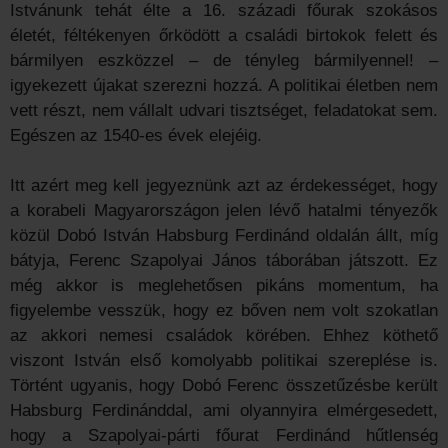
Istvánunk tehát élte a 16. századi főurak szokásos
életét, féltékenyen őrködött a családi birtokok felett és
bármilyen eszközzel – de tényleg bármilyennel! –
igyekezett újakat szerezni hozzá. A politikai életben nem
vett részt, nem vállalt udvari tisztséget, feladatokat sem.
Egészen az 1540-es évek elejéig.
Itt azért meg kell jegyeznünk azt az érdekességet, hogy
a korabeli Magyarországon jelen lévő hatalmi tényezők
közül Dobó István Habsburg Ferdinánd oldalán állt, míg
bátyja, Ferenc Szapolyai János táborában játszott. Ez
még akkor is meglehetősen pikáns momentum, ha
figyelembe vesszük, hogy ez bőven nem volt szokatlan
az akkori nemesi családok körében. Ehhez köthető
viszont István első komolyabb politikai szereplése is.
Történt ugyanis, hogy Dobó Ferenc összetűzésbe került
Habsburg Ferdinánddal, ami olyannyira elmérgesedett,
hogy a Szapolyai-párti főurat Ferdinánd hűtlenség