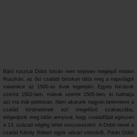
Báró ruszkai Dobó István nem teljesen meglepő módon
Ruszkán, az ősi családi birtokon látta meg a napvilágot
valamikor az 1500-as évek legelején. Egyes források
szerint 1502-ben, mások szerint 1505-ben, ki tudhatja
azt ma már pontosan. Nem akarunk nagyon belemenni a
család történetének ezt megelőző szakaszába,
elégedjünk meg talán annyival, hogy családfáját egészen
a 13. század végéig lehet visszavezetni. A Dobó nevet a
család Károly Róbert egyik udvari vitézéről, Pánki Dobó