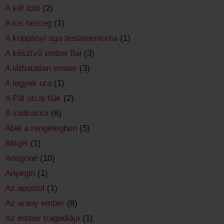
A két lotti
(2)
A kis herceg
(1)
A koppányi aga testamentuma
(1)
A kőszívű ember fiai
(3)
A láthatatlan ember
(3)
A legyek ura
(1)
A Pál utcai fiúk
(2)
A vadkacsa
(6)
Ábel a rengetegben
(5)
Abigél
(1)
Antigoné
(10)
Anyegin
(1)
Az apostol
(1)
Az arany ember
(8)
Az ember tragédiája
(1)