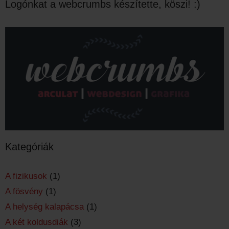
Logónkat a webcrumbs készítette, köszi! :)
Kategóriák
A fizikusok
(1)
A fösvény
(1)
A helység kalapácsa
(1)
A két koldusdiák
(3)