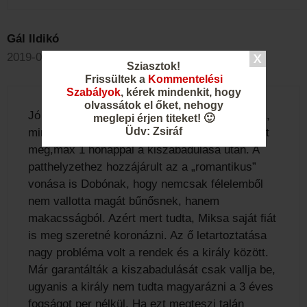
Gál Ildikó
2019-08-28 - 22:04
Sziasztok!
Frissültek a
Kommentelési
Szabályok
, kérek mindenkit, hogy
olvassátok el őket, nehogy
Jó munka, bár kis pontatlanságok előfordulnak,
meglepi érjen titeket! 🙂
Üdv: Zsiráf
mint például, h Dobó május vagy júniusban halt
meg,max 1 hónappal a kiszabadulása után. A
patthelyzethez hozzájárult az a „romantikus”
vonása is Dobónak, hogy nemcsak félelemből
nem vallotta magát bűnősnek, hanem
makacsságból. Azért mert tudta, Miksa saját fiát
is meg szeretné koronázni. Az ő letartoztatása
nagy probléma volt a rendek és a király között.
Már garantálták a kiszabadulását csak vallja be,
ugyanis a király nem tudta magyarázni a 3 éves
fogságot per nélkül. Ha ezt megteszi talán