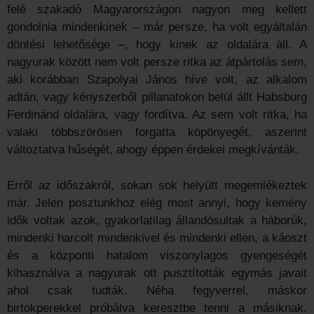
felé szakadó Magyarországon nagyon meg kellett
gondolnia mindenkinek – már persze, ha volt egyáltalán
döntési lehetősége –, hogy kinek az oldalára áll. A
nagyurak között nem volt persze ritka az átpártolás sem,
aki korábban Szapolyai János híve volt, az alkalom
adtán, vagy kényszerből pillanatokon belül állt Habsburg
Ferdinánd oldalára, vagy fordítva. Az sem volt ritka, ha
valaki többszörösen forgatta köpönyegét, aszerint
változtatva hűségét, ahogy éppen érdekei megkívánták.
Erről az időszakról, sokan sok helyütt megemlékeztek
már. Jelen posztunkhoz elég most annyi, hogy kemény
idők voltak azok, gyakorlatilag állandósultak a háborúk,
mindenki harcolt mindenkivel és mindenki ellen, a káoszt
és a központi hatalom viszonylagos gyengeségét
kihasználva a nagyurak ott pusztították egymás javait
ahol csak tudták. Néha fegyverrel, máskor
birtokperekkel próbálva keresztbe tenni a másiknak.