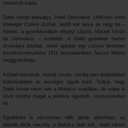
mesterről kapta.
Dobó István édesapja, Dobó Domonkos 1498-ban vette
feleségül Czékei Zsófiát, akitől két lánya és négy fia –
Ferenc, a gyerekkorában elhunyt László, hősünk István
és Domonkos – született. A Dobó gyerekek hamar
árvaságra jutottak, mivel apjukat egy csúnya birtokper
következményeként 1511 decemberében Tarczai Miklós
meggyilkoltatja.
A Dobó testvérek, köztük István, sokáig nem érdeklődtek
különösebben az országos ügyek iránt. Tudjuk, hogy
Dobó István részt vett a Mohácsi csatában, de utána is
távol tartotta magát a politikai ügyektől, visszavonultan
élt.
Egyébként is vészterhes idők jártak akkoriban, az
állandó török veszély, a Mohács után két-, majd három