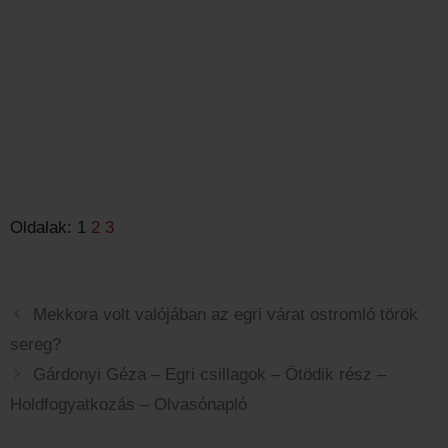
Oldalak:
1
2
3
Mekkora volt valójában az egri várat ostromló török
sereg?
Gárdonyi Géza – Egri csillagok – Ötödik rész –
Holdfogyatkozás – Olvasónapló