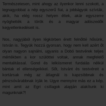
Természetesen, mint ahogy az ilyenkor lenni szokott, a
legnagyobbat a nép egyszerű fiai, a jobbágyok szívták,
akik, ha elég rossz helyen éltek, akár egyszerre
nyöghették a török és a magyar adószedők
kegyetlenkedéseit is.
Nos, nagyjából ilyen légkörben érett felnőtté hősünk,
István is. Tegyük hozzá gyorsan, hogy nem kell azért őt
olyan nagyon sajnálni, ugyanis a Dobó testvérek teljes
mértékben a kor szülöttei voltak, annak megfelelő
mentalitással. Gond és lelkiismeret furdalás nélkül
bántak el ellenségeikkel. Sőt, Istvánt és testvéreit a
kortársak még az átlagnál is kapzsibbnak és
pénzsóvárabbnak írják le. Ugye mennyire más ez a kép,
mint amit az Egri csillagok alapján alakítunk ki
magunknak?!