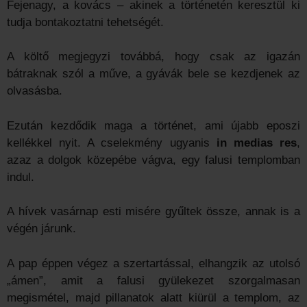
Fejenagy, a kovács – akinek a történetén keresztül ki
tudja bontakoztatni tehetségét.
A költő megjegyzi továbbá, hogy csak az igazán
bátraknak szól a műve, a gyávák bele se kezdjenek az
olvasásba.
Ezután kezdődik maga a történet, ami újabb eposzi
kellékkel nyit. A cselekmény ugyanis
in medias res
,
azaz a dolgok közepébe vágva, egy falusi templomban
indul.
A hívek vasárnap esti misére gyűltek össze, annak is a
végén járunk.
A pap éppen végez a szertartással, elhangzik az utolsó
„ámen”, amit a falusi gyülekezet szorgalmasan
megismétel, majd pillanatok alatt kiürül a templom, az