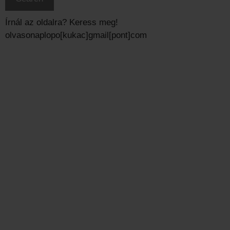
Írnál az oldalra? Keress meg!
olvasonaplopo[kukac]gmail[pont]com