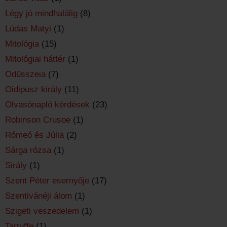
Légy jó mindhalálig
(8)
Lúdas Matyi
(1)
Mitológia
(15)
Mitológiai háttér
(1)
Odüsszeia
(7)
Oidipusz király
(11)
Olvasónapló kérdések
(23)
Robinson Crusoe
(1)
Rómeó és Júlia
(2)
Sárga rózsa
(1)
Sirály
(1)
Szent Péter esernyője
(17)
Szentivánéji álom
(1)
Szigeti veszedelem
(1)
Tartuffe
(1)