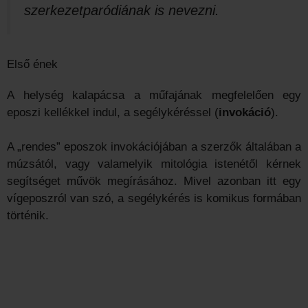
szerkezetparódiának is nevezni.
Első ének
A helység kalapácsa a műfajának megfelelően egy
eposzi kellékkel indul, a segélykéréssel (
invokáció
).
A „rendes” eposzok invokációjában a szerzők általában a
múzsától, vagy valamelyik mitológia istenétől kérnek
segítséget művök megírásához. Mivel azonban itt egy
vígeposzról van szó, a segélykérés is komikus formában
történik.