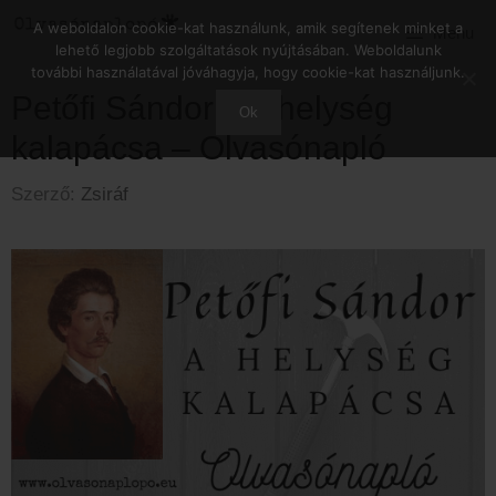
Kilépés
A weboldalon cookie-kat használunk, amik segítenek minket a
Menu
a
lehető legjobb szolgáltatások nyújtásában. Weboldalunk
tartalomba
további használatával jóváhagyja, hogy cookie-kat használjunk.
Petőfi Sándor – A helység
Ok
kalapácsa – Olvasónapló
Szerző:
Zsiráf