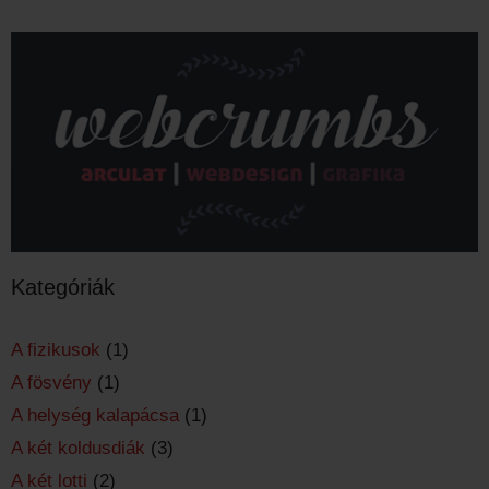
Kategóriák
A fizikusok
(1)
A fösvény
(1)
A helység kalapácsa
(1)
A két koldusdiák
(3)
A két lotti
(2)