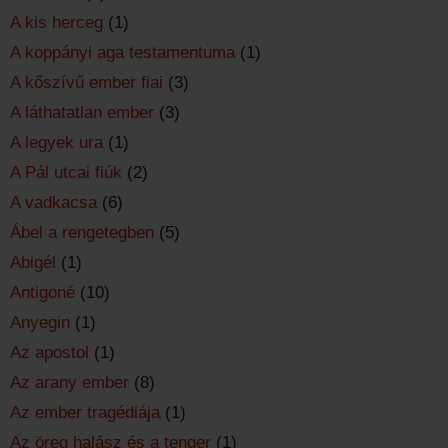
A kis herceg
(1)
A koppányi aga testamentuma
(1)
A kőszívű ember fiai
(3)
A láthatatlan ember
(3)
A legyek ura
(1)
A Pál utcai fiúk
(2)
A vadkacsa
(6)
Ábel a rengetegben
(5)
Abigél
(1)
Antigoné
(10)
Anyegin
(1)
Az apostol
(1)
Az arany ember
(8)
Az ember tragédiája
(1)
Az öreg halász és a tenger
(1)