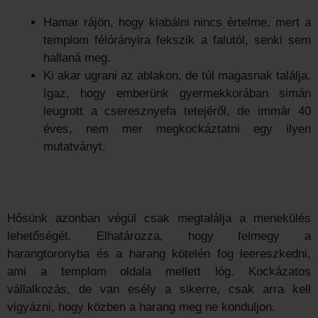
Hamar rájön, hogy kiabálni nincs értelme, mert a
templom félórányira fekszik a falutól, senki sem
hallaná meg.
Ki akar ugrani az ablakon, de túl magasnak találja.
Igaz, hogy emberünk gyermekkorában simán
leugrott a cseresznyefa tetejéről, de immár 40
éves, nem mer megkockáztatni egy ilyen
mutatványt.
Hősünk azonban végül csak megtalálja a menekülés
lehetőségét. Elhatározza, hogy felmegy a
harangtoronyba és a harang kötelén fog leereszkedni,
ami a templom oldala mellett lóg. Kockázatos
vállalkozás, de van esély a sikerre, csak arra kell
vigyázni, hogy közben a harang meg ne konduljon.