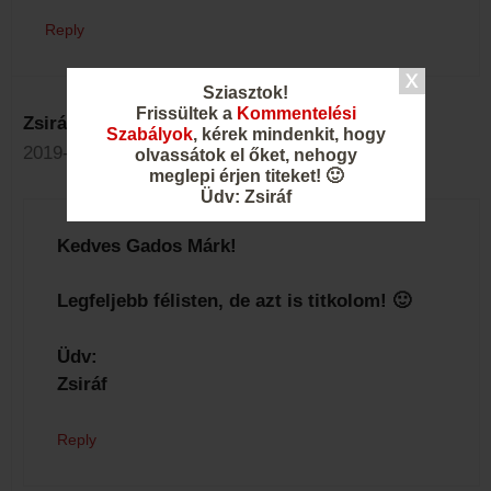
Reply
Sziasztok!
Frissültek a
Kommentelési
Zsiráf
Szabályok
, kérek mindenkit, hogy
2019-05-29 - 15:58
olvassátok el őket, nehogy
meglepi érjen titeket! 🙂
Üdv: Zsiráf
Kedves Gados Márk!
Legfeljebb félisten, de azt is titkolom! 🙂
Üdv:
Zsiráf
Reply