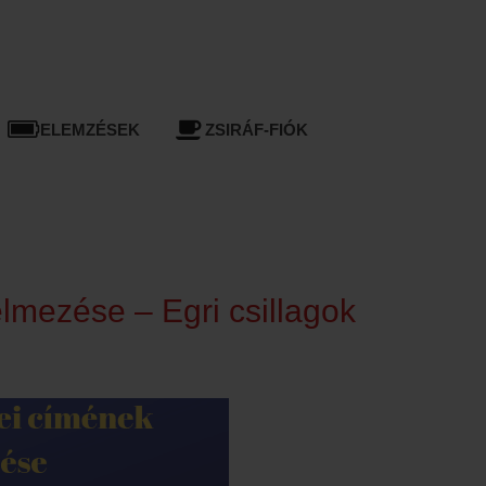
ELEMZÉSEK
ZSIRÁF-FIÓK
elmezése – Egri csillagok