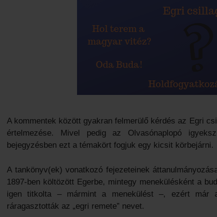
A kommentek között gyakran felmerülő kérdés az Egri csi
értelmezése. Mivel pedig az Olvasónaplopó igyeksz
bejegyzésben ezt a témakört fogjuk egy kicsit körbejárni.
A tankönyv(ek) vonatkozó fejezeteinek áttanulmányozás
1897-ben költözött Egerbe, mintegy menekülésként a bud
igen titkolta – mármint a menekülést –, ezért már a
ráragasztották az „egri remete” nevet.