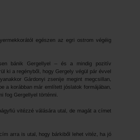
gyermekkorától egészen az egri ostrom végéig
en bánik Gergellyel – és a mindig pozitív
ül ki a regényből, hogy Gergely végül pár évvel
gyanakkor Gárdonyi zsenije megint megcsillan,
e a korábban már említett jóslatok formájában,
 fog Gergellyel történni.
ágyfiú vitézzé válására utal, de magát a címet
m arra is utal, hogy bárkiből lehet vitéz, ha jó