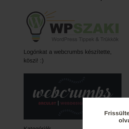
Logónkat a webcrumbs készítette,
köszi! :)
Frissült
olv
Kategóriák