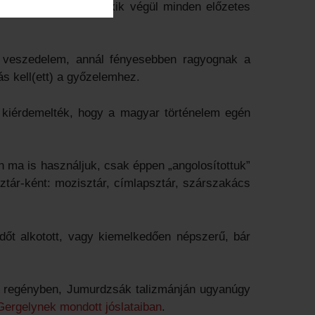
 az egri várvédők, akik végül minden előzetes
k veszedelem, annál fényesebben ragyognak a
ás kell(ett) a győzelemhez.
el kiérdemelték, hogy a magyar történelem egén
en ma is használjuk, csak éppen „angolosítottuk”
 sztár-ként: mozisztár, címlapsztár, szárszakács
dőt alkotott, vagy kiemelkedően népszerű, bár
 a regényben, Jumurdzsák talizmánján ugyanúgy
ergelynek mondott jóslataiban
.