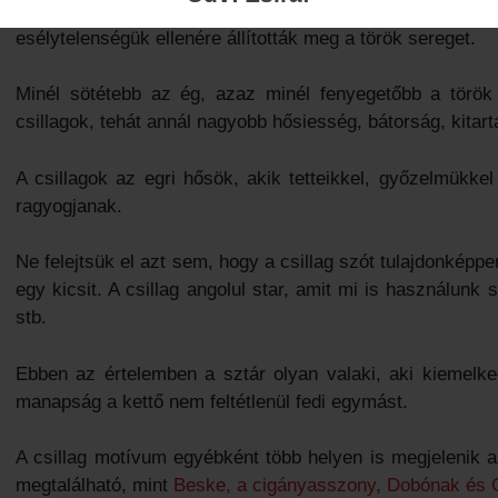
égboltnak, amin fényesen ragyognak a csillagok, vagyis
esélytelenségük ellenére állították meg a török sereget.
Minél sötétebb az ég, azaz minél fenyegetőbb a törö
csillagok, tehát annál nagyobb hősiesség, bátorság, kitart
A csillagok az egri hősök, akik tetteikkel, győzelmükk
ragyogjanak.
Ne felejtsük el azt sem, hogy a csillag szót tulajdonképp
egy kicsit. A csillag angolul star, amit mi is használunk
stb.
Ebben az értelemben a sztár olyan valaki, aki kiemelke
manapság a kettő nem feltétlenül fedi egymást.
A csillag motívum egyébként több helyen is megjelenik
megtalálható, mint
Beske, a cigányasszony, Dobónak és G