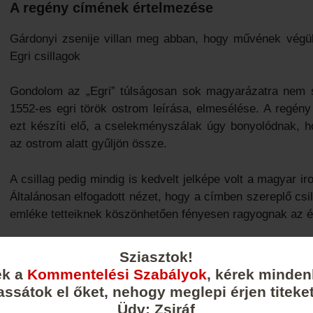
A regény címének értelmezése
Gárdonyi zsenije villan meg abban, hogy művének végü
Egri csillagok
Gondolom az „Egri” túlságosan sok magyarázatra nem s
1552-es egri török ostrom leírása, elmesélése. A regén
ezt készíti elő, a cselekményszálak úgy bonyolódnak, 
az ostrom alatt gyűljön össze.
A csillag pedig mindig is kedvelt jelképe volt a magyar i
Általánosan elfogadott nézet, hogy a címben szereplő csi
emléke tetteiknek köszönhetően fényesen ragyognak az é
Mármint átvitt értelemben persze, és innentől tulajdo
Sziasztok!
jelképet/metaforát elég szépen és sokféleképpen ki lehet f
ek a
Kommentelési Szabályok
, kérek minden
assátok el őket, nehogy meglepi érjen titeket
A fenyegető török vészt, a török hódítást, az iszlám erős
Üdv: Zsiráf