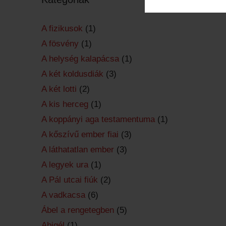
A fizikusok
(1)
A fösvény
(1)
A helység kalapácsa
(1)
A két koldusdiák
(3)
A két lotti
(2)
A kis herceg
(1)
A koppányi aga testamentuma
(1)
A kőszívű ember fiai
(3)
A láthatatlan ember
(3)
A legyek ura
(1)
A Pál utcai fiúk
(2)
A vadkacsa
(6)
Ábel a rengetegben
(5)
Abigél
(1)