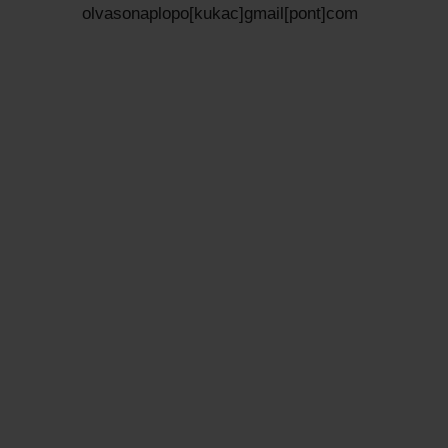
olvasonaplopo[kukac]gmail[pont]com