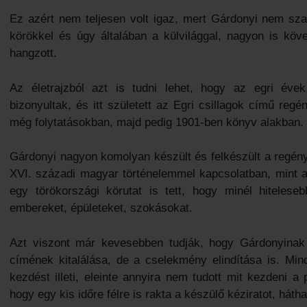
Ez azért nem teljesen volt igaz, mert Gárdonyi nem sza
körökkel és úgy általában a külvilággal, nagyon is köv
hangzott.
Az életrajzból azt is tudni lehet, hogy az egri éve
bizonyultak, és itt született az Egri csillagok című reg
még folytatásokban, majd pedig 1901-ben könyv alakban.
Gárdonyi nagyon komolyan készült és felkészült a regény
XVI. századi magyar történelemmel kapcsolatban, mint a
egy törökországi körutat is tett, hogy minél hitelese
embereket, épületeket, szokásokat.
Azt viszont már kevesebben tudják, hogy Gárdonyinak
címének kitalálása, de a cselekmény elindítása is. Mindk
kezdést illeti, eleinte annyira nem tudott mit kezdeni
hogy egy kis időre félre is rakta a készülő kéziratot, háth