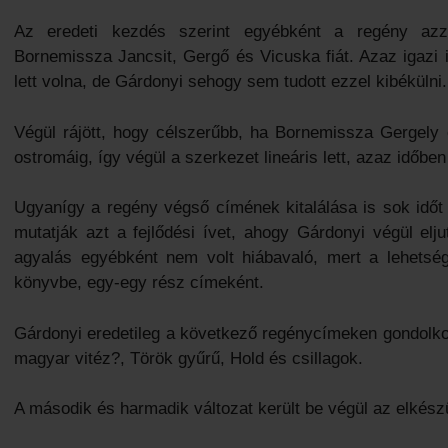
Az eredeti kezdés szerint egyébként a regény azza
Bornemissza Jancsit, Gergő és Vicuska fiát. Azaz igazi
lett volna, de Gárdonyi sehogy sem tudott ezzel kibékülni.
Végül rájött, hogy célszerűbb, ha Bornemissza Gergely 
ostromáig, így végül a szerkezet lineáris lett, azaz időbe
Ugyanígy a regény végső címének kitalálása is sok időt 
mutatják azt a fejlődési ívet, ahogy Gárdonyi végül elju
agyalás egyébként nem volt hiábavaló, mert a lehetség
könyvbe, egy-egy rész címeként.
Gárdonyi eredetileg a következő regénycímeken gondolko
magyar vitéz?, Török gyűrű, Hold és csillagok.
A második és harmadik változat került be végül az elkész