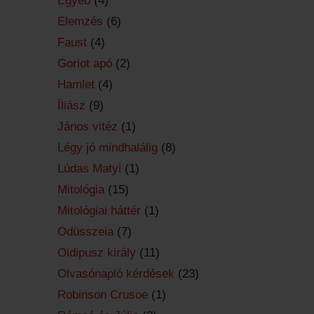
Egyéb
(4)
Elemzés
(6)
Faust
(4)
Goriot apó
(2)
Hamlet
(4)
Íliász
(9)
János vitéz
(1)
Légy jó mindhalálig
(8)
Lúdas Matyi
(1)
Mitológia
(15)
Mitológiai háttér
(1)
Odüsszeia
(7)
Oidipusz király
(11)
Olvasónapló kérdések
(23)
Robinson Crusoe
(1)