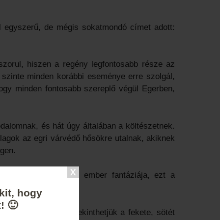
l egyszerű, de mégis sokatmondó címet adott:
zorul, hiszen a regény legfontosabb része az
y szinte minden korábbi eseménye erre szolgál,
hogy minden fontosabb szereplő végül Egerben,
rodalomnak, és hát úgy általában a költészetnek.
llagok az egri várvédő hősökre utalnak, akiknek
gen.
nképpen beindulhat az ember fantáziája, ezt a
ejteni.
kit, hogy
! 🙂
zakos terjesztését tekinthetjük a fekete, sötét