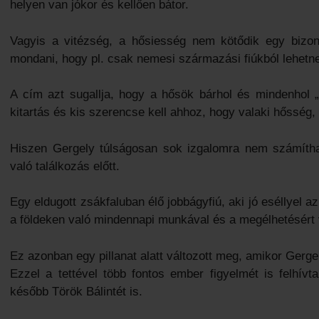
helyen van jókor és kellően bátor.
Vagyis a vitézség, a hősiesség nem kötődik egy bizon
mondani, hogy pl. csak nemesi származási fiúkból lehetn
A cím azt sugallja, hogy a hősök bárhol és mindenhol 
kitartás és kis szerencse kell ahhoz, hogy valaki hősség, 
Hiszen Gergely túlságosan sok izgalomra nem számítha
való találkozás előtt.
Egy eldugott zsákfaluban élő jobbágyfiú, aki jó eséllyel a
a földeken való mindennapi munkával és a megélhetésért v
Ez azonban egy pillanat alatt változott meg, amikor Gerge
Ezzel a tettével több fontos ember figyelmét is felhív
később Török Bálintét is.