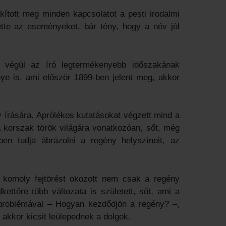
kított meg minden kapcsolatot a pesti irodalmi
ette az eseményeket, bár tény, hogy a név jól
k végül az író legtermékenyebb időszakának
énye is, ami először 1899-ben jelent meg, akkor
 írására. Aprólékos kutatásokat végzett mind a
 korszak török világára vonatkozóan, sőt, még
bben tudja ábrázolni a regény helyszíneit, az
 komoly fejtörést okozott nem csak a regény
ettőre több változata is született, sőt, ami a
 a problémával – Hogyan kezdődjön a regény? –,
a akkor kicsit leülepednek a dolgok.