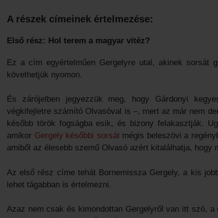
A részek címeinek értelmezése:
Első rész: Hol terem a magyar vitéz?
Ez a cím egyértelműen Gergelyre utal, akinek sorsát 
követhetjük nyomon.
És zárójelben jegyezzük meg, hogy Gárdonyi kegyes
végkifejletre számító Olvasóval is –, mert az már nem der
később török fogságba esik, és bizony felakasztják. U
amikor
Gergely későbbi sorsát
mégis beleszövi a regényb
amiből az élesebb szemű Olvasó azért kitalálhatja, hogy mi
Az első rész címe tehát Bornemissza Gergely, a kis jobb
lehet tágabban is értelmezni.
Azaz nem csak és kimondottan Gergelyről van itt szó, a cí