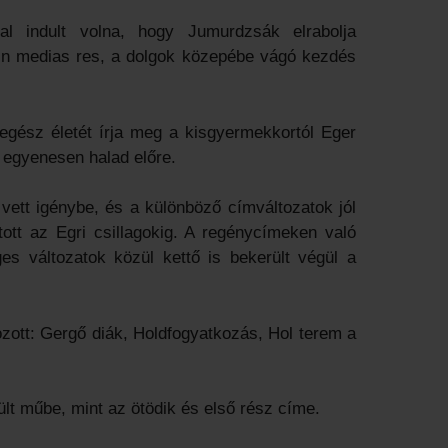
l indult volna, hogy Jumurdzsák elrabolja
 in medias res, a dolgok közepébe vágó kezdés
egész életét írja meg a kisgyermekkortól Eger
n egyenesen halad előre.
vett igénybe, és a különböző címváltozatok jól
tott az Egri csillagokig. A regénycímeken való
es változatok közül kettő is bekerült végül a
zott: Gergő diák, Holdfogyatkozás, Hol terem a
ült műbe, mint az ötödik és első rész címe.