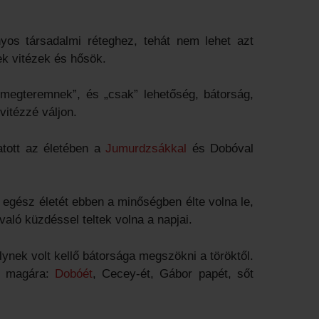
yos társadalmi réteghez, tehát nem lehet azt
ek vitézek és hősök.
„megteremnek”, és „csak” lehetőség, bátorság,
vitézzé váljon.
tott az életében a
Jumurdzsákkal
és Dobóval
z egész életét ebben a minőségben élte volna le,
aló küzdéssel teltek volna a napjai.
lynek volt kellő bátorsága megszökni a töröktől.
ta magára:
Dobóét
, Cecey-ét, Gábor papét, sőt