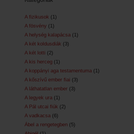
A fizikusok
(1)
A fösvény
(1)
A helység kalapácsa
(1)
A két koldusdiák
(3)
A két lotti
(2)
A kis herceg
(1)
A koppányi aga testamentuma
(1)
A kőszívű ember fiai
(3)
A láthatatlan ember
(3)
A legyek ura
(1)
A Pál utcai fiúk
(2)
A vadkacsa
(6)
Ábel a rengetegben
(5)
Abigél
(1)