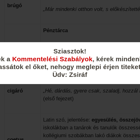
brúgó
„Már mindenki otthon volt, s előkészített
Pénztárca
bugyelláris
„Az egész konviktus megmozdult, mindenki 
Sziasztok!
tette.” (hatodik fejezet)
ek a
Kommentelési Szabályok
, kérek minden
assátok el őket, nehogy meglepi érjen titeket
Üdv: Zsiráf
szivar
cigáró
„Hé, dárdás, gyere csak, szaladj, hozzál k
(első fejezet)
Latin szó, jelentése:
egyesülés, összejöv
iskolákban a tanárok és tanulók összess
kollégiumi szobákban lakó diákok összess
coetus