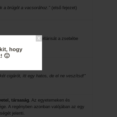
ék a brúgót a vacsorához.”
(első fejezet)
felállt, ő is, a bugyellárisát a zsebébe
kit, hogy
! 🙂
ét cigárót, itt egy hatos, de el ne veszítsd!”
etel, társaság
. Az egyetemeken és
ége. A regényben azonban valójában az egy
égét jelenti.