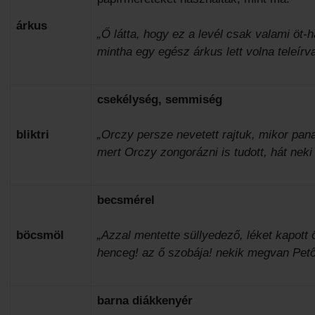
árkus
„Ő látta, hogy ez a levél csak valami öt-h
mintha egy egész árkus lett volna teleírv
csekélység, semmiség
bliktri
„Orczy persze nevetett rajtuk, mikor pan
mert Orczy zongorázni is tudott, hát neki b
becsmérel
böcsmöl
„Azzal mentette süllyedező, léket kapott 
henceg! az ő szobája! nekik megvan Pető
barna diákkenyér