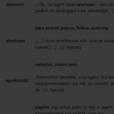
alamuszi
„- No, ne legyél olyan
alamuszi
– hecceli
padból, és felrángatja a kis télikabátját.”
(
falra szerelt polcos, fiókos szekrény
almárium
„[…] olyan emlékezete volt, mint az almá
maradt […] „
(2. fejezet)
neheztel, zokon vesz
„Rettentőket nevettek, s az egész óra ne
aprehendál
megaprehendálva: -De hát, az istenért, 
be.”
(2. fejezet)
papírív
, egy árkus papír az egy ív papír
papírméreteket használtak, mint ma.