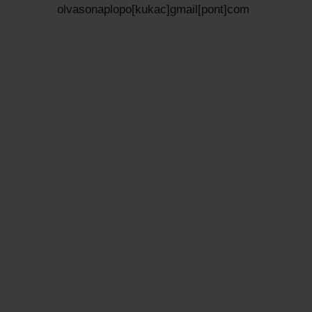
olvasonaplopo[kukac]gmail[pont]com