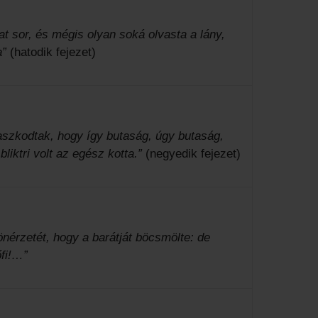
at sor, és mégis olyan soká olvasta a lány,
a”
(hatodik fejezet)
aszkodtak, hogy így butaság, úgy butaság,
liktri volt az egész kotta.”
(negyedik fejezet)
önérzetét, hogy a barátját böcsmölte: de
fi!…”