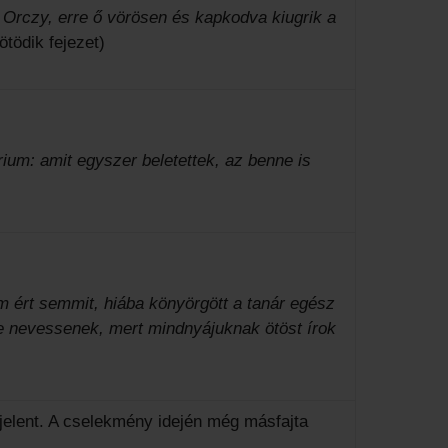
 Orczy, erre ő vörösen és kapkodva kiugrik a
ötödik fejezet)
rium: amit egyszer beletettek, az benne is
m ért semmit, hiába könyörgött a tanár egész
ne nevessenek, mert mindnyájuknak ötöst írok
t jelent. A cselekmény idején még másfajta