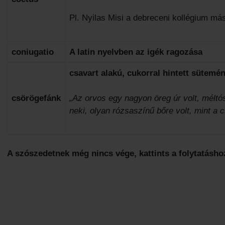
Pl. Nyilas Misi a debreceni kollégium m
coniugatio
A latin nyelvben az igék ragozása
csavart alakú, cukorral hintett sütemé
csörögefánk
„Az orvos egy nagyon öreg úr volt, méltós
neki, olyan rózsaszínű bőre volt, mint a 
A szószedetnek még nincs vége, kattints a folytatásho