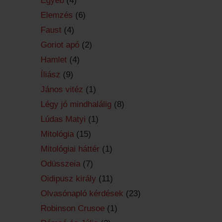
Egyéb
(4)
Elemzés
(6)
Faust
(4)
Goriot apó
(2)
Hamlet
(4)
Íliász
(9)
János vitéz
(1)
Légy jó mindhalálig
(8)
Lúdas Matyi
(1)
Mitológia
(15)
Mitológiai háttér
(1)
Odüsszeia
(7)
Oidipusz király
(11)
Olvasónapló kérdések
(23)
Robinson Crusoe
(1)