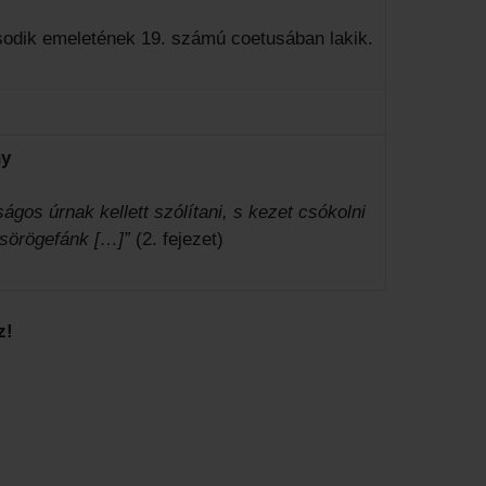
ásodik emeletének 19. számú coetusában lakik.
ny
ágos úrnak kellett szólítani, s kezet csókolni
csörögefánk […]”
(2. fejezet)
z!