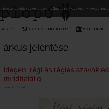
 lehető legjobb szolgáltatások nyújtásában. Weboldalunk további haszn
ÉSEK
TÖRTÉNELMI HÁTTÉR
MITOLÓGIA
árkus jelentése
Idegen, régi és régies szavak és
mindhalálig
Szerző:
Zsiráf