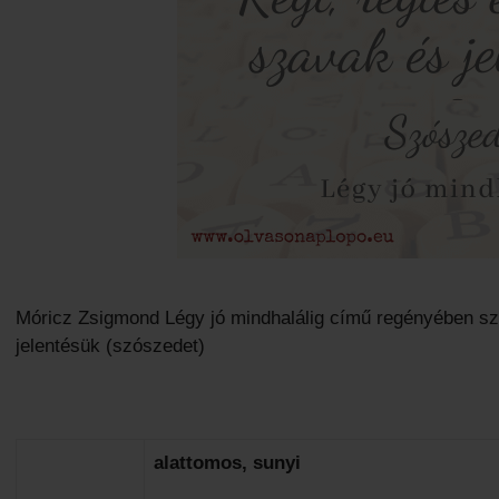
Móricz Zsigmond Légy jó mindhalálig című regényében sze
jelentésük (szószedet)
alattomos, sunyi