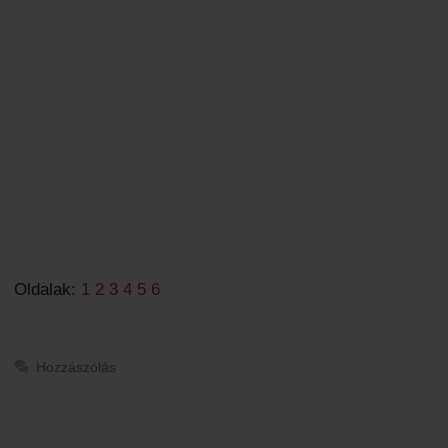
Oldalak:
1
2
3
4
5
6
Hozzászólás