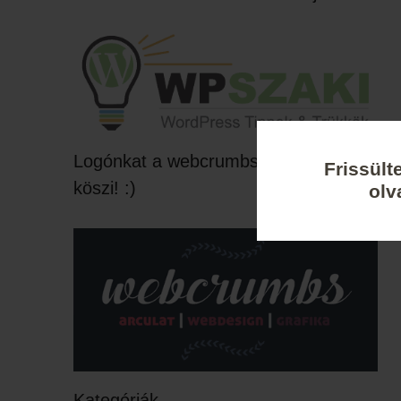
Logónkat a webcrumbs készítette,
Frissült
köszi! :)
olv
Kategóriák