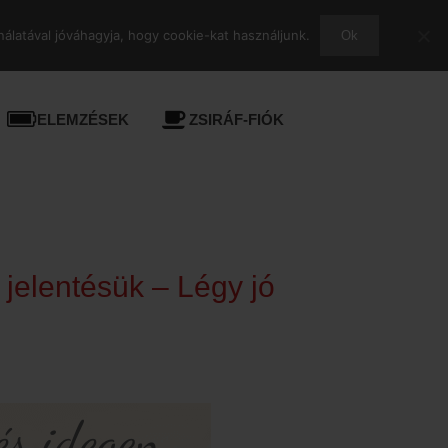
álatával jóváhagyja, hogy cookie-kat használjunk.
Ok
ELEMZÉSEK
ZSIRÁF-FIÓK
 jelentésük – Légy jó