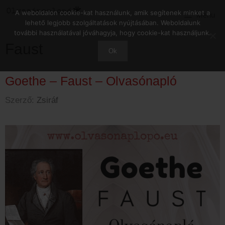
Kilépés
A weboldalon cookie-kat használunk, amik segítenek minket a
Menu
a
lehető legjobb szolgáltatások nyújtásában. Weboldalunk
tartalomba
további használatával jóváhagyja, hogy cookie-kat használjunk.
Faust
Ok
Goethe – Faust – Olvasónapló
Szerző:
Zsiráf