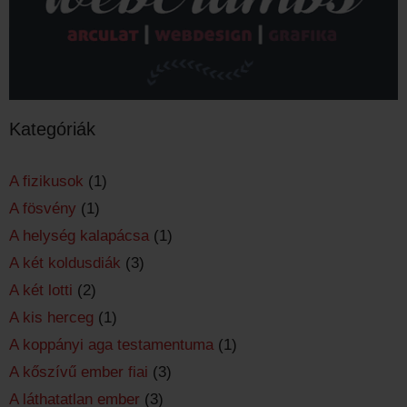
Kategóriák
A fizikusok
(1)
A fösvény
(1)
A helység kalapácsa
(1)
A két koldusdiák
(3)
A két lotti
(2)
A kis herceg
(1)
A koppányi aga testamentuma
(1)
A kőszívű ember fiai
(3)
A láthatatlan ember
(3)