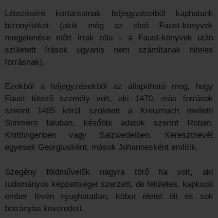
Létezésére kortársainak feljegyzéseiből kaphatunk
bizonyítékot (akik még az első Faust-könyvek
megjelenése előtt írtak róla – a Faust-könyvek után
született írások ugyanis nem számítanak hiteles
forrásnak).
Ezekből a feljegyzésekből az állapítható meg, hogy
Faust létező személy volt, aki 1470, más források
szerint 1485 körül született a Kreuznach melletti
Simmern faluban, későbbi adatok szerint Roban,
Knittlingenben vagy Salzwedelben. Keresztnevét
egyesek Georgiusként, mások Johannesként említik.
Szegény földművelők nagyra törő fia volt, aki
tudományos képzettséget szerzett, de felületes, kapkodó
ember lévén nyughatatlan, kóbor életet élt és sok
botrányba keveredett.