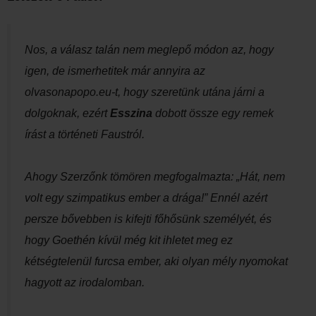
Nos, a válasz talán nem meglepő módon az, hogy
igen, de ismerhetitek már annyira az
olvasonapopo.eu-t, hogy szeretünk utána járni a
dolgoknak, ezért
Esszina
dobott össze egy remek
írást a történeti Faustról.
Ahogy Szerzőnk tömören megfogalmazta: „Hát, nem
volt egy szimpatikus ember a drága!” Ennél azért
persze bővebben is kifejti főhősünk személyét, és
hogy Goethén kívül még kit ihletet meg ez
kétségtelenül furcsa ember, aki olyan mély nyomokat
hagyott az irodalomban.