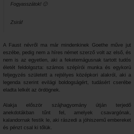
Fogyasszátok! 🙂
Zsiráf
A Faust névről ma már mindenkinek Goethe műve jut
eszébe, pedig nem a híres német szerző volt az első, és
nem is az egyetlen, aki a feketemágusnak tartott tudós
életét feldolgozta: számos szépírói munka és egykorú
feljegyzés született a rejtélyes középkori alakról, aki a
legenda szerint evilági boldogságért, tudásért cserébe
eladta lelkét az ördögnek.
Alakja először szájhagyomány útján terjedő
anekdotákban tűnt fel, amelyek csavargónak,
kalandornak festik le, aki rászedi a jóhiszemű embereket
és pénzt csal ki tőlük.