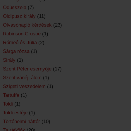
Odüsszeia
(7)
Oidipusz király
(11)
Olvasónapló kérdések
(23)
Robinson Crusoe
(1)
Rómeó és Júlia
(2)
Sárga rózsa
(1)
Sirály
(1)
Szent Péter esernyője
(17)
Szentivánéji álom
(1)
Szigeti veszedelem
(1)
Tartuffe
(1)
Toldi
(1)
Toldi estéje
(1)
Történelmi háttér
(10)
Zsiráf-fiók
(20)