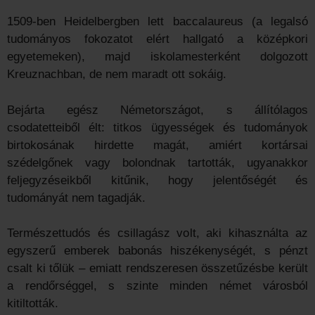
1509-ben Heidelbergben lett baccalaureus (a legalsó
tudományos fokozatot elért hallgató a középkori
egyetemeken), majd iskolamesterként dolgozott
Kreuznachban, de nem maradt ott sokáig.
Bejárta egész Németországot, s állítólagos
csodatetteiből élt: titkos ügyességek és tudományok
birtokosának hirdette magát, amiért kortársai
szédelgőnek vagy bolondnak tartották, ugyanakkor
feljegyzéseikből kitűnik, hogy jelentőségét és
tudományát nem tagadják.
Természettudós és csillagász volt, aki kihasználta az
egyszerű emberek babonás hiszékenységét, s pénzt
csalt ki tőlük – emiatt rendszeresen összetűzésbe került
a rendőrséggel, s szinte minden német városból
kitiltották.