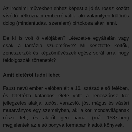
Az irodalmi művekben ehhez képest a jó és rossz között
vívódó hétköznapi emberré válik, aki valamilyen különös
dolog (mindentudás, szerelem) birtokosa akar lenni.
De ki is volt ő valójában? Létezett-e egyáltalán vagy
csak a fantázia szüleménye? Mi késztette költők,
zeneszerzők és képzőművészek egész sorát arra, hogy
feldolgozzák történetét?
Amit életéről tudni lehet
Faust nevű ember valóban élt a 16. század első felében,
és felettébb kalandos élete volt: a reneszánsz kor
jellegzetes alakja, tudós, varázsló, jós, mágus és vásári
mutatványos egy személyben, aki a kor mondavilágának
része lett, és akiről igen hamar (már 1587-ben)
megjelentek az első ponyva formában kiadott könyvek.