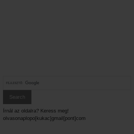
Írnál az oldalra? Keress meg!
olvasonaplopo[kukac]gmail[pont]com