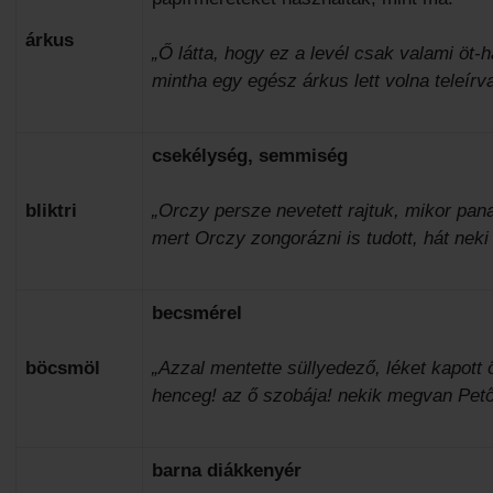
árkus
„Ő látta, hogy ez a levél csak valami öt-h
mintha egy egész árkus lett volna teleírv
csekélység, semmiség
bliktri
„Orczy persze nevetett rajtuk, mikor pan
mert Orczy zongorázni is tudott, hát neki b
becsmérel
böcsmöl
„Azzal mentette süllyedező, léket kapott 
henceg! az ő szobája! nekik megvan Pető
barna diákkenyér