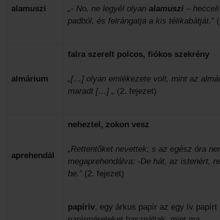
alamuszi
„- No, ne legyél olyan
alamuszi
– hecceli
padból, és felrángatja a kis télikabátját.”
(
falra szerelt polcos, fiókos szekrény
almárium
„[…] olyan emlékezete volt, mint az almá
maradt […] „
(2. fejezet)
neheztel, zokon vesz
„Rettentőket nevettek, s az egész óra ne
aprehendál
megaprehendálva: -De hát, az istenért, 
be.”
(2. fejezet)
papírív
, egy árkus papír az egy ív papír
papírméreteket használtak, mint ma.