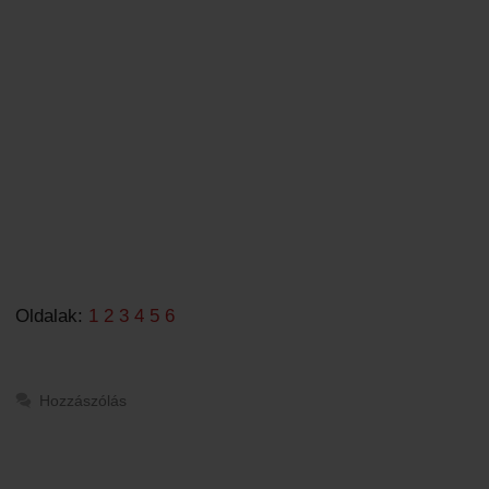
Oldalak:
1
2
3
4
5
6
Hozzászólás