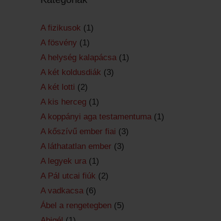
A fizikusok
(1)
A fösvény
(1)
A helység kalapácsa
(1)
A két koldusdiák
(3)
A két lotti
(2)
A kis herceg
(1)
A koppányi aga testamentuma
(1)
A kőszívű ember fiai
(3)
A láthatatlan ember
(3)
A legyek ura
(1)
A Pál utcai fiúk
(2)
A vadkacsa
(6)
Ábel a rengetegben
(5)
Abigél
(1)