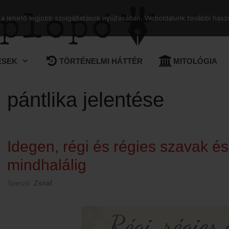
 lehető legjobb szolgáltatások nyújtásában. Weboldalunk további haszn
ÉSEK
TÖRTÉNELMI HÁTTÉR
MITOLÓGIA
pántlika jelentése
Idegen, régi és régies szavak és
mindhalálig
Szerző:
Zsiráf