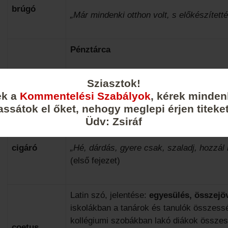
brúgó
„Már mindenki otthon volt, s előkészített
Pénztárca
bugyelláris
„Az egész konviktus megmozdult, mindenki 
Sziasztok!
tette.” (hatodik fejezet)
ek a
Kommentelési Szabályok
, kérek minden
assátok el őket, nehogy meglepi érjen titeket
Üdv: Zsiráf
szivar
cigáró
„Hé, dárdás, gyere csak, szaladj, hozzál k
(első fejezet)
Latin szó, jelentése:
egyesülés, összejöv
iskolákban a tanárok és tanulók összess
kollégiumi szobákban lakó diákok összess
coetus