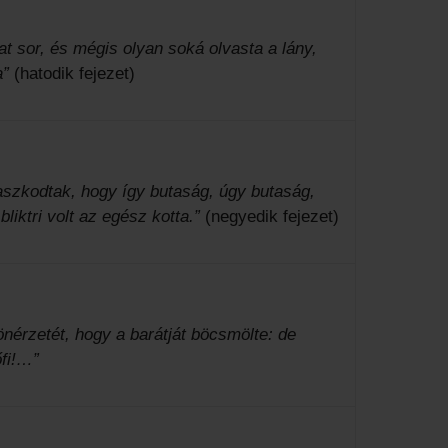
at sor, és mégis olyan soká olvasta a lány,
a”
(hatodik fejezet)
aszkodtak, hogy így butaság, úgy butaság,
liktri volt az egész kotta.”
(negyedik fejezet)
önérzetét, hogy a barátját böcsmölte: de
fi!…”