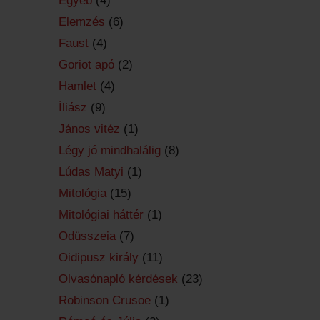
Egyéb
(4)
Elemzés
(6)
Faust
(4)
Goriot apó
(2)
Hamlet
(4)
Íliász
(9)
János vitéz
(1)
Légy jó mindhalálig
(8)
Lúdas Matyi
(1)
Mitológia
(15)
Mitológiai háttér
(1)
Odüsszeia
(7)
Oidipusz király
(11)
Olvasónapló kérdések
(23)
Robinson Crusoe
(1)