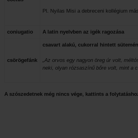
Pl. Nyilas Misi a debreceni kollégium m
coniugatio
A latin nyelvben az igék ragozása
csavart alakú, cukorral hintett sütemé
csörögefánk
„Az orvos egy nagyon öreg úr volt, méltós
neki, olyan rózsaszínű bőre volt, mint a 
A szószedetnek még nincs vége, kattints a folytatásho