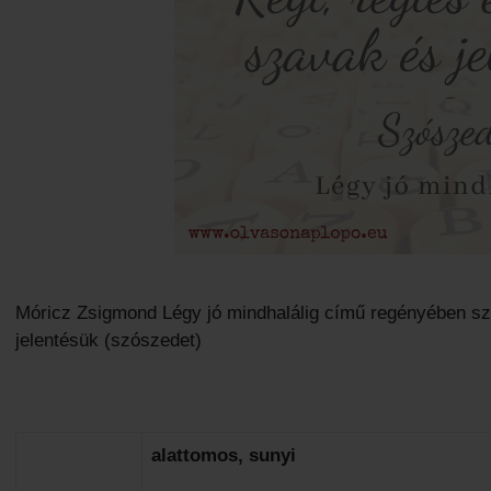
Móricz Zsigmond Légy jó mindhalálig című regényében sze
jelentésük (szószedet)
alattomos, sunyi