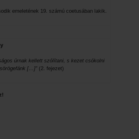
ásodik emeletének 19. számú coetusában lakik.
ny
ágos úrnak kellett szólítani, s kezet csókolni
csörögefánk […]”
(2. fejezet)
z!