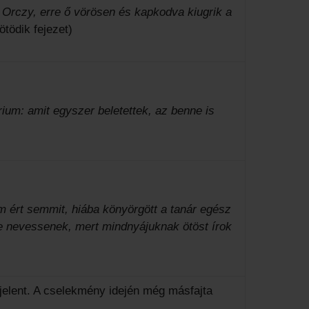
 Orczy, erre ő vörösen és kapkodva kiugrik a
ötödik fejezet)
rium: amit egyszer beletettek, az benne is
m ért semmit, hiába könyörgött a tanár egész
ne nevessenek, mert mindnyájuknak ötöst írok
t jelent. A cselekmény idején még másfajta