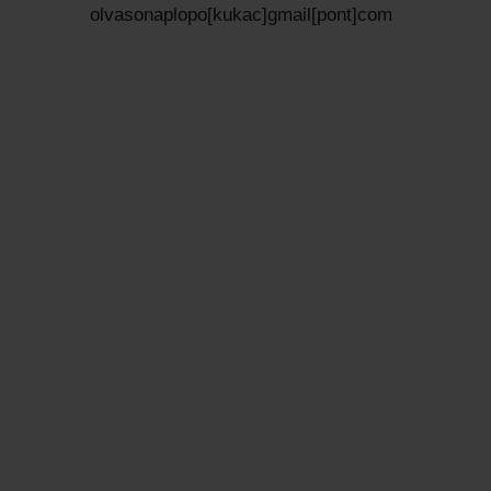
olvasonaplopo[kukac]gmail[pont]com