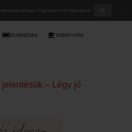
álatával jóváhagyja, hogy cookie-kat használjunk.
Ok
ELEMZÉSEK
ZSIRÁF-FIÓK
 jelentésük – Légy jó