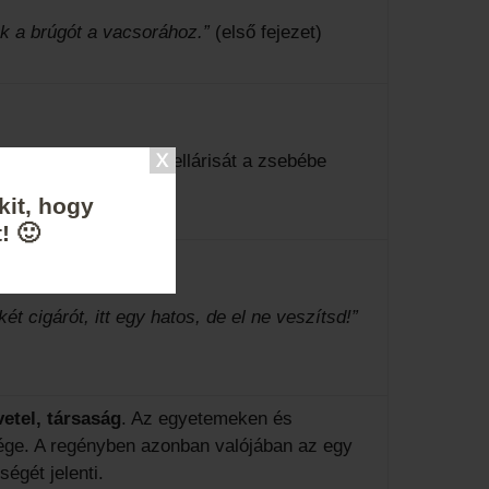
ék a brúgót a vacsorához.”
(első fejezet)
felállt, ő is, a bugyellárisát a zsebébe
kit, hogy
! 🙂
ét cigárót, itt egy hatos, de el ne veszítsd!”
etel, társaság
. Az egyetemeken és
ége. A regényben azonban valójában az egy
égét jelenti.