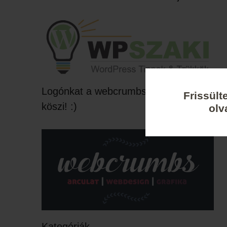
Logónkat a webcrumbs készítette,
Frissült
köszi! :)
olv
Kategóriák