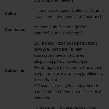
Goriot apó temetésén.
Teljes neve Jacques Collin, ez Vautrin
Collin
igaza neve, bővebben lásd Vautrinnál
Anastasie de Restaud grófné
Constance
komornája, mellékszereplő
Egy francia köztársasági hadbiztos
özvegye, Victorine Taillefer
kisasszony távoli rokona és
tulajdonképpen a nevelőanyja.
Akkor fogadta be Victorine-t és annak
Coutur-né
anyját, amikor Victorine apja elüldözte
őket a háztól.
A Vauquer-ház egyik lakója, Victorine-
nak közösen bérelnek szobát az első
emeleten.
Teljes neve: Delphine de Nucingen