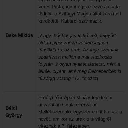
Veres Pista, így megszerezve a csata
fődíját, a Szilágyi Magda által készített
kardkötőt. Kabáról származik.
Beke Miklós
„Nagy, hórihorgas fickó volt, felgyűrt
öklein pipaszárnyi vastagságban
tündököltek az erek. Az inge szét volt
szakítva a mellén a mai viaskodás
folytán, s olyan nyakat láttatott, mint a
bikáé, olyant, ami még Debrecenben is
túlságig vastag.”
(3. fejezet)
Erdélyi főúr Apafi Mihály fejedelem
udvarában Gyulafehérváron.
Béldi
Mellékszereplő, egyszer említik csak a
György
nevét, amikor az urak a túlvilágról
vitáznak a 7. fejezetben.