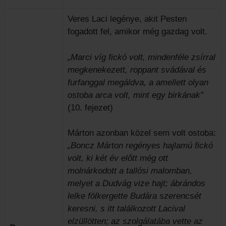
Veres Laci legénye, akit Pesten
fogadott fel, amikor még gazdag volt.
„Marci víg fickó volt, mindenféle zsírral
megkenekezett, roppant svádával és
furfanggal megáldva, a amellett olyan
ostoba arca volt, mint egy birkának”
(10. fejezet)
Márton azonban közel sem volt ostoba:
„Boncz Márton regényes hajlamú fickó
volt, ki két év előtt még ott
molnárkodott a tallósi malomban,
melyet a Dudvág vize hajt; ábrándos
lelke fölkergette Budára szerencsét
keresni, s itt találkozott Lacival
elzüllötten; az szolgálatába vette az