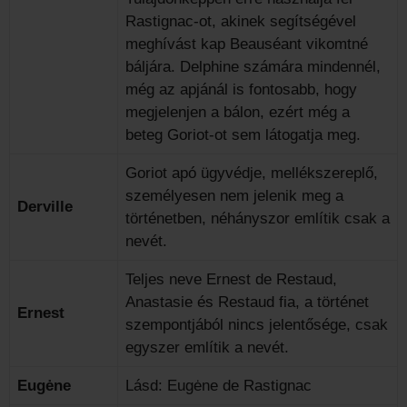
Rastignac-ot, akinek segítségével
meghívást kap Beauséant vikomtné
báljára. Delphine számára mindennél,
még az apjánál is fontosabb, hogy
megjelenjen a bálon, ezért még a
beteg Goriot-ot sem látogatja meg.
Goriot apó ügyvédje, mellékszereplő,
személyesen nem jelenik meg a
Derville
történetben, néhányszor említik csak a
nevét.
Teljes neve Ernest de Restaud,
Anastasie és Restaud fia, a történet
Ernest
szempontjából nincs jelentősége, csak
egyszer említik a nevét.
Eugėne
Lásd: Eugėne de Rastignac