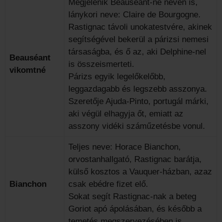
Megjelenik Beauséant-né néven is,
lánykori neve: Claire de Bourgogne.
Rastignac távoli unokatestvére, akinek
segítségével bekerül a párizsi nemesi
társaságba, és ő az, aki Delphine-nel
Beauséant
is összeismerteti.
vikomtné
Párizs egyik legelőkelőbb,
leggazdagabb és legszebb asszonya.
Szeretője Ajuda-Pinto, portugál márki,
aki végül elhagyja őt, emiatt az
asszony vidéki száműzetésbe vonul.
Teljes neve: Horace Bianchon,
orvostanhallgató, Rastignac barátja,
külső kosztos a Vauquer-házban, azaz
Bianchon
csak ebédre fizet elő.
Sokat segít Rastignac-nak a beteg
Goriot apó ápolásában, és később a
temetés megszervezésében is.