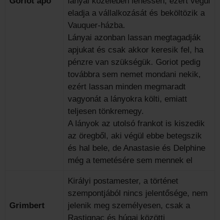
Goriot apó
lányai közelében lehessen, ezért végül
eladja a vállalkozását és beköltözik a
Vauquer-házba.
Lányai azonban lassan megtagadják
apjukat és csak akkor keresik fel, ha
pénzre van szükségük. Goriot pedig
továbbra sem nemet mondani nekik,
ezért lassan minden megmaradt
vagyonát a lányokra költi, emiatt
teljesen tönkremegy.
A lányok az utolsó frankot is kiszedik
az öregből, aki végül ebbe betegszik
és hal bele, de Anastasie és Delphine
még a temetésére sem mennek el
Királyi postamester, a történet
szempontjából nincs jelentősége, nem
Grimbert
jelenik meg személyesen, csak a
Rastignac és húgai közötti