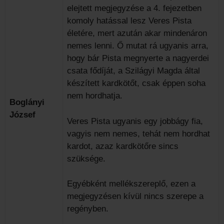
elejtett megjegyzése a 4. fejezetben
komoly hatással lesz Veres Pista
életére, mert azután akar mindenáron
nemes lenni. Ő mutat rá ugyanis arra,
hogy bár Pista megnyerte a nagyerdei
csata fődíját, a Szilágyi Magda által
készített kardkötőt, csak éppen soha
nem hordhatja.
Boglányi
József
Veres Pista ugyanis egy jobbágy fia,
vagyis nem nemes, tehát nem hordhat
kardot, azaz kardkötőre sincs
szüksége.
Egyébként mellékszereplő, ezen a
megjegyzésen kívül nincs szerepe a
regényben.