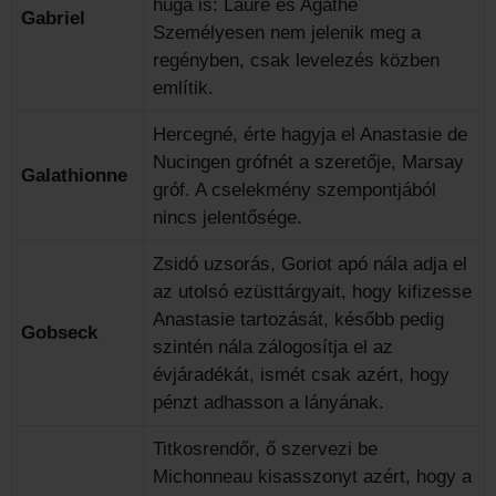
húga is: Laure és Agathe
Gabriel
Személyesen nem jelenik meg a
regényben, csak levelezés közben
említik.
Hercegné, érte hagyja el Anastasie de
Nucingen grófnét a szeretője, Marsay
Galathionne
gróf. A cselekmény szempontjából
nincs jelentősége.
Zsidó uzsorás, Goriot apó nála adja el
az utolsó ezüsttárgyait, hogy kifizesse
Anastasie tartozását, később pedig
Gobseck
szintén nála zálogosítja el az
évjáradékát, ismét csak azért, hogy
pénzt adhasson a lányának.
Titkosrendőr, ő szervezi be
Michonneau kisasszonyt azért, hogy a