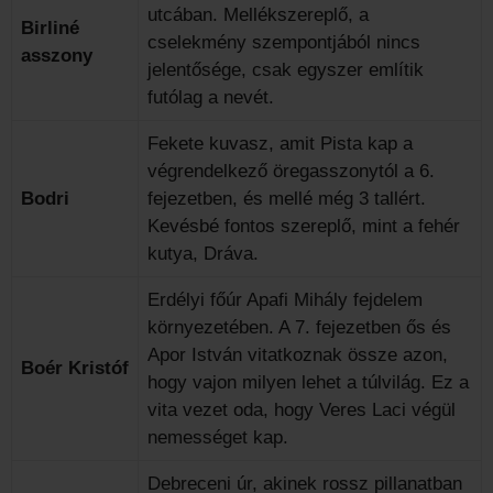
utcában. Mellékszereplő, a
Birliné
cselekmény szempontjából nincs
asszony
jelentősége, csak egyszer említik
futólag a nevét.
Fekete kuvasz, amit Pista kap a
végrendelkező öregasszonytól a 6.
Bodri
fejezetben, és mellé még 3 tallért.
Kevésbé fontos szereplő, mint a fehér
kutya, Dráva.
Erdélyi főúr Apafi Mihály fejdelem
környezetében. A 7. fejezetben ős és
Apor István vitatkoznak össze azon,
Boér Kristóf
hogy vajon milyen lehet a túlvilág. Ez a
vita vezet oda, hogy Veres Laci végül
nemességet kap.
Debreceni úr, akinek rossz pillanatban