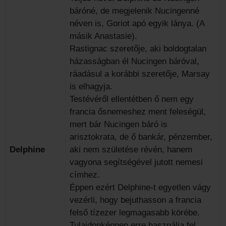
báróné, de megjelenik Nucingenné
néven is, Goriot apó egyik lánya. (A
másik Anastasie).
Rastignac szeretője, aki boldogtalan
házasságban él Nucingen báróval,
ráadásul a korábbi szeretője, Marsay
is elhagyja.
Testévéről ellentétben ő nem egy
francia ősnemeshez ment feleségül,
mert bár Nucingen báró is
arisztokrata, de ő bankár, pénzember,
Delphine
aki nem születése révén, hanem
vagyona segítségével jutott nemesi
címhez.
Éppen ezért Delphine-t egyetlen vágy
vezérli, hogy bejuthasson a francia
felső tízezer legmagasabb körébe.
Tulajdonképpen erre használja fel