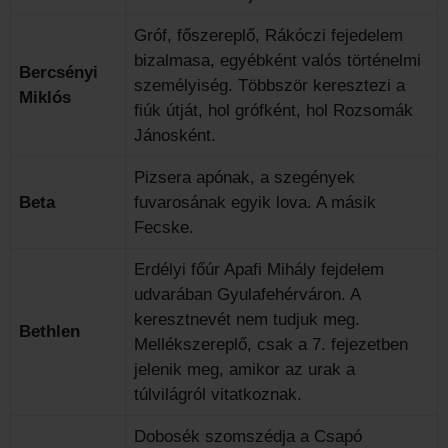
Gróf, főszereplő, Rákóczi fejedelem
bizalmasa, egyébként valós történelmi
Bercsényi
személyiség. Többször keresztezi a
Miklós
fiúk útját, hol grófként, hol Rozsomák
Jánosként.
Pizsera apónak, a szegények
Beta
fuvarosának egyik lova. A másik
Fecske.
Erdélyi főúr Apafi Mihály fejdelem
udvarában Gyulafehérváron. A
keresztnevét nem tudjuk meg.
Bethlen
Mellékszereplő, csak a 7. fejezetben
jelenik meg, amikor az urak a
túlvilágról vitatkoznak.
Dobosék szomszédja a Csapó