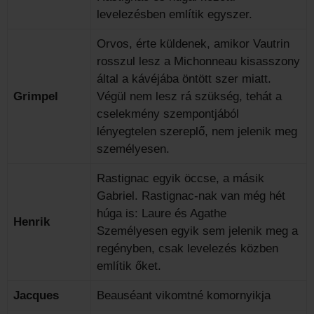
levelezésben említik egyszer.
Orvos, érte küldenek, amikor Vautrin
rosszul lesz a Michonneau kisasszony
által a kávéjába öntött szer miatt.
Grimpel
Végül nem lesz rá szükség, tehát a
cselekmény szempontjából
lényegtelen szereplő, nem jelenik meg
személyesen.
Rastignac egyik öccse, a másik
Gabriel. Rastignac-nak van még hét
húga is: Laure és Agathe
Henrik
Személyesen egyik sem jelenik meg a
regényben, csak levelezés közben
említik őket.
Jacques
Beauséant vikomtné komornyikja