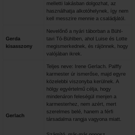
melletti lakásban dolgozhat, az
használhatja alkotóhelynek, így nem
kell messzire mennie a családjától.
Nevelőnő a nyári táborban a Bühl-
Gerda
tavi Tó-Bühlben, ahol Luise és Lotte
kisasszony
megismerkednek, és rájönnek, hogy
valójában ikrek.
Teljes neve: Irene Gerlach. Palffy
karmester úr ismerőse, majd egyre
közelebbi viszonyba kerülnek. A
hölgy egyértelmű célja, hogy
mindenáron feleségül menjen a
karmesterhez, nem azért, mert
szerelmes belé, hanem a férfi
Gerlach
társadalma rangja vagyona miatt.
Számító, már-már gonosz