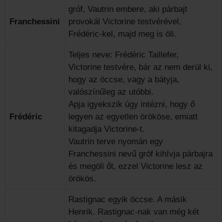
gróf, Vautrin embere, aki párbajt
Franchessini
provokál Victorine testvérével,
Frédéric-kel, majd meg is öli.
Teljes neve: Frédéric Taillefer,
Victorine testvére, bár az nem derül ki,
hogy az öccse, vagy a bátyja,
valószínűleg az utóbbi.
Apja igyekszik úgy intézni, hogy ő
Frédéric
legyen az egyetlen örököse, emiatt
kitagadja Victorine-t.
Vautrin terve nyomán egy
Franchessini nevű gróf kihívja párbajra
és megöli őt, ezzel Victorine lesz az
örökös.
Rastignac egyik öccse. A másik
Henrik. Rastignac-nak van még két