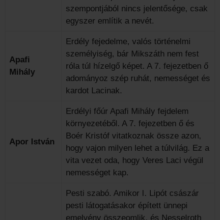
szempontjából nincs jelentősége, csak
egyszer említik a nevét.
Erdély fejedelme, valós történelmi
személyiség, bár Mikszáth nem fest
Apafi
róla túl hízelgő képet. A 7. fejezetben ő
Mihály
adományoz szép ruhát, nemességet és
kardot Lacinak.
Erdélyi főúr Apafi Mihály fejdelem
környezetéből. A 7. fejezetben ő és
Boér Kristóf vitatkoznak össze azon,
Apor István
hogy vajon milyen lehet a túlvilág. Ez a
vita vezet oda, hogy Veres Laci végül
nemességet kap.
Pesti szabó. Amikor I. Lipót császár
pesti látogatásakor épített ünnepi
emelvény összeomlik, és Nesselroth