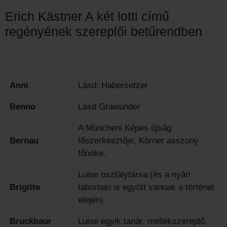
Erich Kästner A két lotti című
regényének szereplői betűrendben
Anni
Lásd: Habersetzer
Benno
Lásd Grawunder
A Müncheni Képes újság
Bernau
főszerkesztője, Körner asszony
főnöke.
Luise osztálytársa (és a nyári
Brigitte
táborban is együtt vannak a történet
elején)
Bruckbaur
Luise egyik tanár, mellékszereplő,