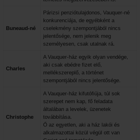
Párizsi penziótulajdonos, Vauquer-né
konkurenciája, de egyébként a
Buneaud-né
cselekmény szempontjából nincs
jelentősége, nem jelenik meg
személyesen, csak utalnak rá.
A Vauquer-ház egyik olyan vendége,
aki csak ebédre fizet elő,
Charles
mellékszereplő, a történet
szempontjából nincs jelentősége.
A Vauquer-ház kifutófiúja, túl sok
szerepet nem kap, fő feladata
általában a levelek, üzenetek
Christophe
továbbítása.
Ő az egyetlen, aki a ház lakói és
alkalmazottai közül végül ott van