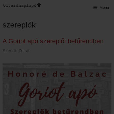
Kilépés
Menu
a
tartalomba
szereplők
A Goriot apó szereplői betűrendben
Szerző:
Zsiráf