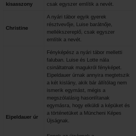
kisasszony
csak egyszer említik a nevét.
A nyári tábor egyik gyerek
résztvevője, Luise barátnője,
Christine
mellékszereplő, csak egyszer
említik a nevét.
Fényképész a nyári tábor melletti
faluban. Luise és Lotte nála
csináltatnak magukról fényképet.
Eipeldauer úrnak annyira megtetszik
a két kislány, akik bár állítólag nem
ismerik egymást, mégis a
megszólalásig hasonlítanak
egymásra, hogy elküldi a képüket és
a történetüket a Müncheni Képes
Eipeldauer úr
Újságnak.