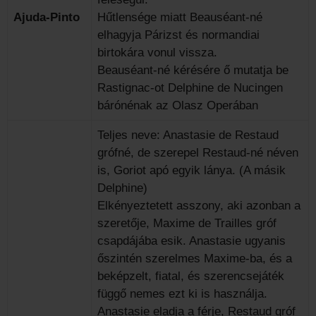
Ajuda-Pinto
Hűtlensége miatt Beauséant-né
elhagyja Párizst és normandiai
birtokára vonul vissza.
Beauséant-né kérésére ő mutatja be
Rastignac-ot Delphine de Nucingen
bárónénak az Olasz Operában
Teljes neve: Anastasie de Restaud
grófné, de szerepel Restaud-né néven
is, Goriot apó egyik lánya. (A másik
Delphine)
Elkényeztetett asszony, aki azonban a
szeretője, Maxime de Trailles gróf
csapdájába esik. Anastasie ugyanis
őszintén szerelmes Maxime-ba, és a
beképzelt, fiatal, és szerencsejáték
függő nemes ezt ki is használja.
Anastasie eladja a férje, Restaud gróf