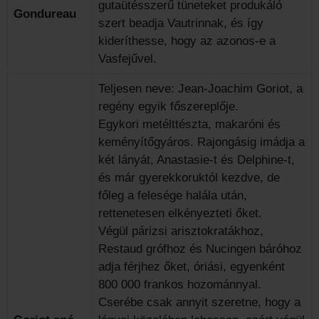
gutaütésszerű tüneteket produkáló
Gondureau
szert beadja Vautrinnak, és így
kideríthesse, hogy az azonos-e a
Vasfejűvel.
Teljesen neve: Jean-Joachim Goriot, a
regény egyik főszereplője.
Egykori metélttészta, makaróni és
keményítőgyáros. Rajongásig imádja a
két lányát, Anastasie-t és Delphine-t,
és már gyerekkoruktól kezdve, de
főleg a felesége halála után,
rettenetesen elkényezteti őket.
Végül párizsi arisztokratákhoz,
Restaud grófhoz és Nucingen báróhoz
adja férjhez őket, óriási, egyenként
800 000 frankos hozománnyal.
Cserébe csak annyit szeretne, hogy a