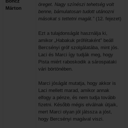
Boncz
öreget. Nagy színészi tehetség volt
Márton
benne, bámulatosan tudott utánozni
másokat s tettetni magát.”
(12. fejezet)
Ezt a tulajdonságát használja ki,
amikor „Habakuk prófétaként” beáll
Bercsényi gróf szolgálatába, mint jós.
Laci és Marci így tudják meg, hogy
Pista miért raboskodik a sárospataki
vári börtönében.
Marci jóságát mutatja, hogy akkor is
Laci mellett marad, amikor annak
elfogy a pénze, és nem tudja tovább
fizetni. Később mégis elválnak útjaik,
mert Marci olyan jól játssza a jóst,
hogy Bercsényi magával viszi.