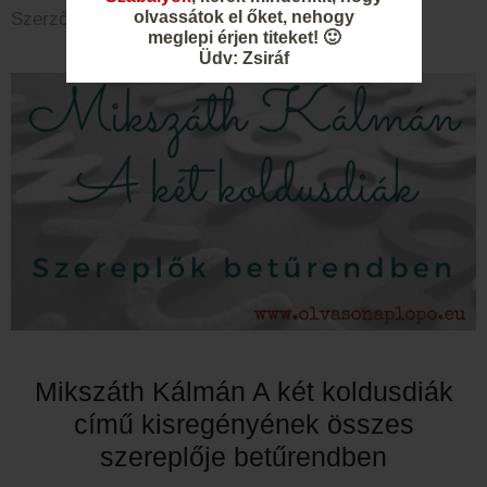
olvassátok el őket, nehogy
Szerző:
Zsiráf
meglepi érjen titeket! 🙂
Üdv: Zsiráf
Mikszáth Kálmán A két koldusdiák
című kisregényének összes
szereplője betűrendben