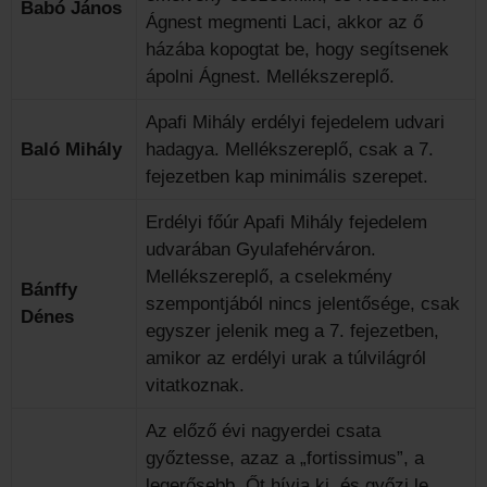
Babó János
Ágnest megmenti Laci, akkor az ő
házába kopogtat be, hogy segítsenek
ápolni Ágnest. Mellékszereplő.
Apafi Mihály erdélyi fejedelem udvari
Baló Mihály
hadagya. Mellékszereplő, csak a 7.
fejezetben kap minimális szerepet.
Erdélyi főúr Apafi Mihály fejedelem
udvarában Gyulafehérváron.
Mellékszereplő, a cselekmény
Bánffy
szempontjából nincs jelentősége, csak
Dénes
egyszer jelenik meg a 7. fejezetben,
amikor az erdélyi urak a túlvilágról
vitatkoznak.
Az előző évi nagyerdei csata
győztesse, azaz a „fortissimus”, a
legerősebb. Őt hívja ki, és győzi le