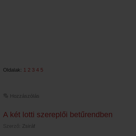
Oldalak:
1
2
3
4
5
Hozzászólás
A két lotti szereplői betűrendben
Szerző:
Zsiráf