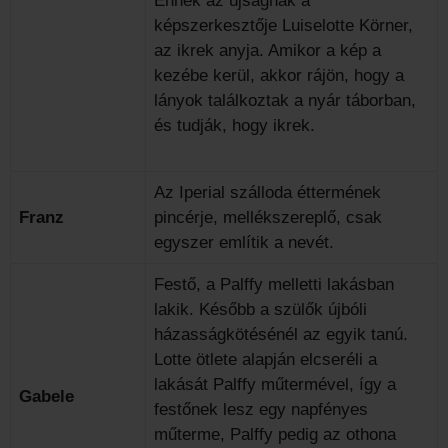
Ennek az újságnak a
képszerkesztője Luiselotte Körner,
az ikrek anyja. Amikor a kép a
kezébe kerül, akkor rájön, hogy a
lányok találkoztak a nyár táborban,
és tudják, hogy ikrek.
Az Iperial szálloda éttermének
Franz
pincérje, mellékszereplő, csak
egyszer említik a nevét.
Festő, a Palffy melletti lakásban
lakik. Később a szülők újbóli
házasságkötésénél az egyik tanú.
Lotte ötlete alapján elcseréli a
lakását Palffy műtermével, így a
Gabele
festőnek lesz egy napfényes
műterme, Palffy pedig az othona