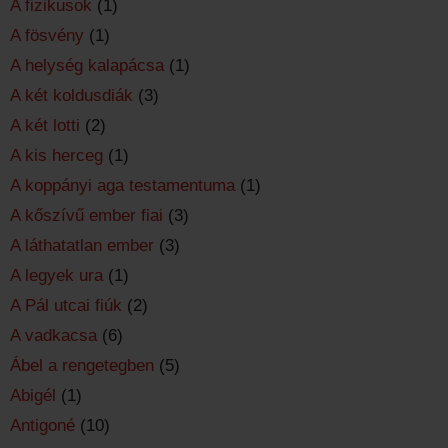
A fizikusok
(1)
A fösvény
(1)
A helység kalapácsa
(1)
A két koldusdiák
(3)
A két lotti
(2)
A kis herceg
(1)
A koppányi aga testamentuma
(1)
A kőszívű ember fiai
(3)
A láthatatlan ember
(3)
A legyek ura
(1)
A Pál utcai fiúk
(2)
A vadkacsa
(6)
Ábel a rengetegben
(5)
Abigél
(1)
Antigoné
(10)