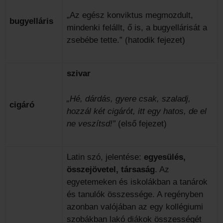
„Az egész konviktus megmozdult,
bugyelláris
mindenki felállt, ő is, a bugyellárisát a
zsebébe tette.” (hatodik fejezet)
szivar
„Hé, dárdás, gyere csak, szaladj,
cigáró
hozzál két cigárót, itt egy hatos, de el
ne veszítsd!”
(első fejezet)
Latin szó, jelentése:
egyesülés,
összejövetel, társaság
. Az
egyetemeken és iskolákban a tanárok
és tanulók összessége. A regényben
azonban valójában az egy kollégiumi
szobákban lakó diákok összességét