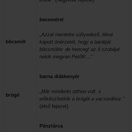
becsmérel
„Azzal mentette süllyedező, léket
böcsmöl
kapott önérzetét, hogy a barátját
böcsmölte: de henceg! az ő szobája!
nekik megvan Petőfi!…”
barna diákkenyér
„Már mindenki otthon volt, s
brúgó
előkészítették a brúgót a vacsorához.”
(első fejezet)
Pénztárca