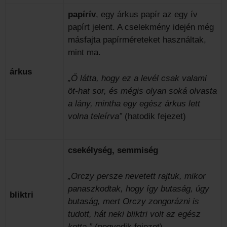
papírív
, egy árkus papír az egy ív
papírt jelent. A cselekmény idején még
másfajta papírméreteket használtak,
mint ma.
árkus
„Ő látta, hogy ez a levél csak valami
öt-hat sor, és mégis olyan soká olvasta
a lány, mintha egy egész árkus lett
volna teleírva”
(hatodik fejezet)
csekélység, semmiség
„Orczy persze nevetett rajtuk, mikor
panaszkodtak, hogy így butaság, úgy
bliktri
butaság, mert Orczy zongorázni is
tudott, hát neki bliktri volt az egész
kotta.”
(negyedik fejezet)