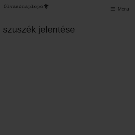
Kilépés
Menu
a
tartalomba
szuszék jelentése