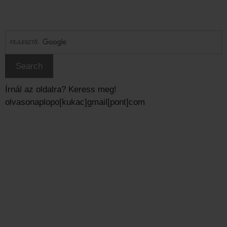
Írnál az oldalra? Keress meg!
olvasonaplopo[kukac]gmail[pont]com