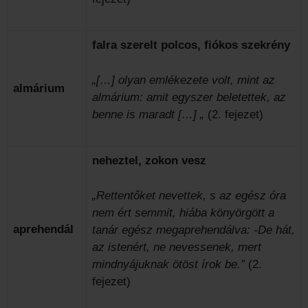
falra szerelt polcos, fiókos szekrény
„[…] olyan emlékezete volt, mint az
almárium
almárium: amit egyszer beletettek, az
benne is maradt […] „
(2. fejezet)
neheztel, zokon vesz
„Rettentőket nevettek, s az egész óra
nem ért semmit, hiába könyörgött a
aprehendál
tanár egész megaprehendálva: -De hát,
az istenért, ne nevessenek, mert
mindnyájuknak ötöst írok be.”
(2.
fejezet)