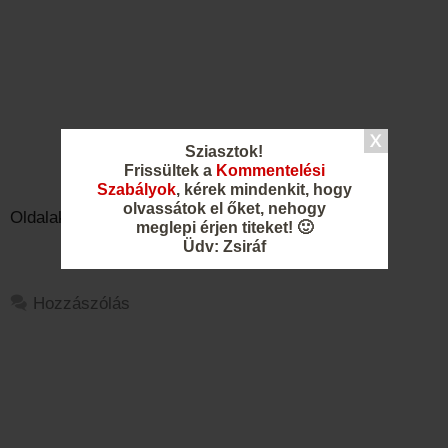
Sziasztok!
Frissültek a
Kommentelési
Szabályok
, kérek mindenkit, hogy
olvassátok el őket, nehogy
Oldalak:
1
2
3
4
5
6
meglepi érjen titeket! 🙂
Üdv: Zsiráf
Hozzászólás