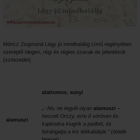
Móricz Zsigmond Légy jó mindhalálig című regényében
szereplő idegen, régi és régies szavak és jelentésük
(szószedet)
alattomos, sunyi
„- No, ne legyél olyan
alamuszi
–
hecceli Orczy, erre ő vörösen és
alamuszi
kapkodva kiugrik a padból, és
felrángatja a kis télikabátját.”
(ötödik
fejezet)