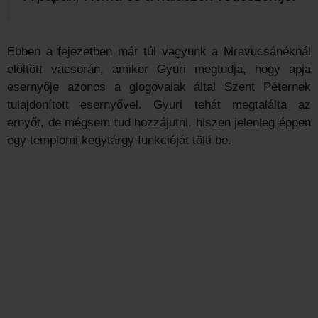
Ebben a fejezetben már túl vagyunk a Mravucsánéknál
elöltött vacsorán, amikor Gyuri megtudja, hogy apja
esernyője azonos a glogovaiak által Szent Péternek
tulajdonított esernyővel. Gyuri tehát megtalálta az
ernyőt, de mégsem tud hozzájutni, hiszen jelenleg éppen
egy templomi kegytárgy funkcióját tölti be.