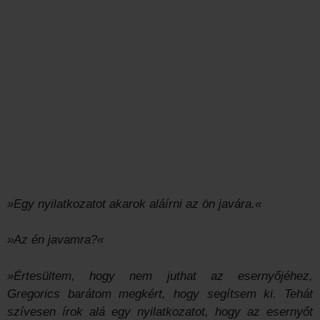
»Egy nyilatkozatot akarok aláírni az ön javára.«
»Az én javamra?«
»Értesültem, hogy nem juthat az esernyőjéhez,
Gregorics barátom megkért, hogy segítsem ki. Tehát
szívesen írok alá egy nyilatkozatot, hogy az esernyőt