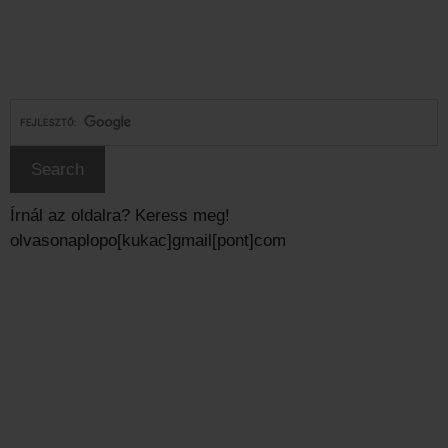
Írnál az oldalra? Keress meg!
olvasonaplopo[kukac]gmail[pont]com