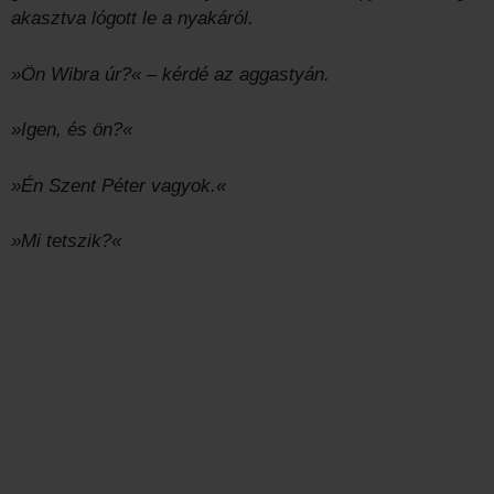
akasztva lógott le a nyakáról.
»Ön Wibra úr?« – kérdé az aggastyán.
»Igen, és ön?«
»Én Szent Péter vagyok.«
»Mi tetszik?«