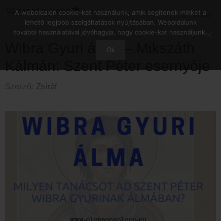
Kilépés
A weboldalon cookie-kat használunk, amik segítenek minket a
Menu
a
lehető legjobb szolgáltatások nyújtásában. Weboldalunk
tartalomba
további használatával jóváhagyja, hogy cookie-kat használjunk.
Wibra Gyuri álma – Mikszáth
Ok
Kálmán: Szent Péter esernyője
Szerző:
Zsiráf