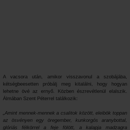
A vacsora után, amikor visszavonul a szobájába,
kétségbeesetten próbálj meg kitalálni, hogy hogyan
lehetne övé az ernyő. Közben észrevétlenül elalszik.
Álmában Szent Péterrel találkozik:
„Amint mennek-mennek a csalitok között, eleibök toppan
az ösvényen egy öregember, kunkorgós aranybottal,
glóriás félkörrel a feje fölött, a kalapja madzagra