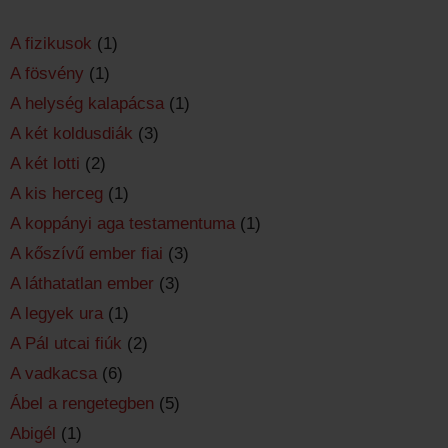
A fizikusok
(1)
A fösvény
(1)
A helység kalapácsa
(1)
A két koldusdiák
(3)
A két lotti
(2)
A kis herceg
(1)
A koppányi aga testamentuma
(1)
A kőszívű ember fiai
(3)
A láthatatlan ember
(3)
A legyek ura
(1)
A Pál utcai fiúk
(2)
A vadkacsa
(6)
Ábel a rengetegben
(5)
Abigél
(1)