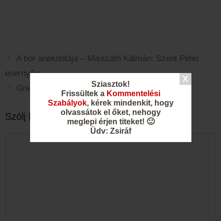
A bor anekdotája – Mikszáth Kálmán: Szent Péter
esernyője
Sziasztok!
Gregorics Pál jellemzése
Frissültek a
Kommentelési
Szabályok
, kérek mindenkit, hogy
olvassátok el őket, nehogy
Szólj hozzá!
meglepi érjen titeket! 🙂
Üdv: Zsiráf
Hozzászólás