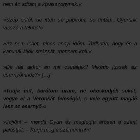
nem én adtam a kisasszonynak.«
»Szép öntől, de itten se papírom, se tintám. Gyerünk
vissza a faluba!«
»Az nem lehet, nincs annyi időm. Tudhatja, hogy én a
kapunál állok strázsát, mennem kell.«
»De hát akkor én mit csináljak? Miképp jussak az
esernyőmhöz?« […]
»Tudja mit, barátom uram, ne okoskodjék sokat,
vegye el a Veronkát feleségül, s vele együtt magáé
lesz az esernyő.«
»Jöjjön! – mondá Gyuri és megfogta erősen a szent
palástját. – Kérje meg a számomra!«”