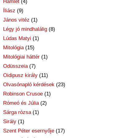
Hamlet
(4)
Íliász
(9)
János vitéz
(1)
Légy jó mindhalálig
(8)
Lúdas Matyi
(1)
Mitológia
(15)
Mitológiai háttér
(1)
Odüsszeia
(7)
Oidipusz király
(11)
Olvasónapló kérdések
(23)
Robinson Crusoe
(1)
Rómeó és Júlia
(2)
Sárga rózsa
(1)
Sirály
(1)
Szent Péter esernyője
(17)