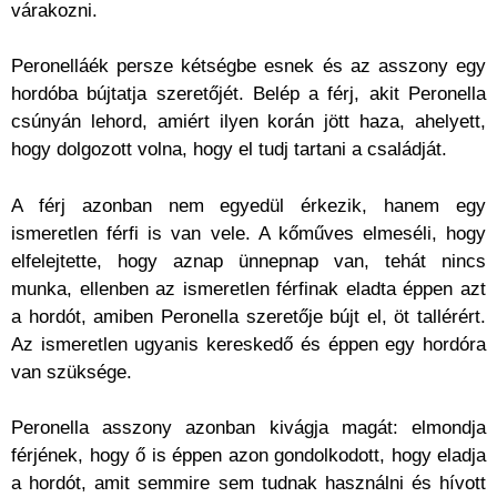
várakozni.
Peronelláék persze kétségbe esnek és az asszony egy
hordóba bújtatja szeretőjét. Belép a férj, akit Peronella
csúnyán lehord, amiért ilyen korán jött haza, ahelyett,
hogy dolgozott volna, hogy el tudj tartani a családját.
A férj azonban nem egyedül érkezik, hanem egy
ismeretlen férfi is van vele. A kőműves elmeséli, hogy
elfelejtette, hogy aznap ünnepnap van, tehát nincs
munka, ellenben az ismeretlen férfinak eladta éppen azt
a hordót, amiben Peronella szeretője bújt el, öt tallérért.
Az ismeretlen ugyanis kereskedő és éppen egy hordóra
van szüksége.
Peronella asszony azonban kivágja magát: elmondja
férjének, hogy ő is éppen azon gondolkodott, hogy eladja
a hordót, amit semmire sem tudnak használni és hívott