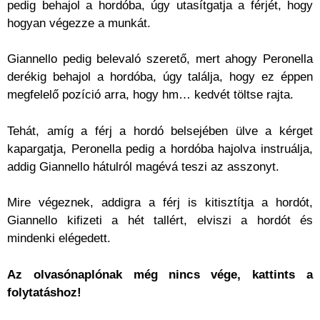
pedig behajol a hordóba, úgy utasítgatja a férjét, hogy
hogyan végezze a munkát.
Giannello pedig belevaló szerető, mert ahogy Peronella
derékig behajol a hordóba, úgy találja, hogy ez éppen
megfelelő pozíció arra, hogy hm… kedvét töltse rajta.
Tehát, amíg a férj a hordó belsejében ülve a kérget
kapargatja, Peronella pedig a hordóba hajolva instruálja,
addig Giannello hátulról magévá teszi az asszonyt.
Mire végeznek, addigra a férj is kitisztítja a hordót,
Giannello kifizeti a hét tallért, elviszi a hordót és
mindenki elégedett.
Az olvasónaplónak még nincs vége, kattints a
folytatáshoz!