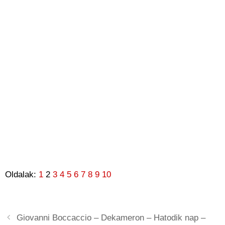
Oldalak:
1
2
3
4
5
6
7
8
9
10
Giovanni Boccaccio – Dekameron – Hatodik nap –