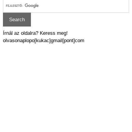
Írnál az oldalra? Keress meg!
olvasonaplopo[kukac]gmail[pont]com