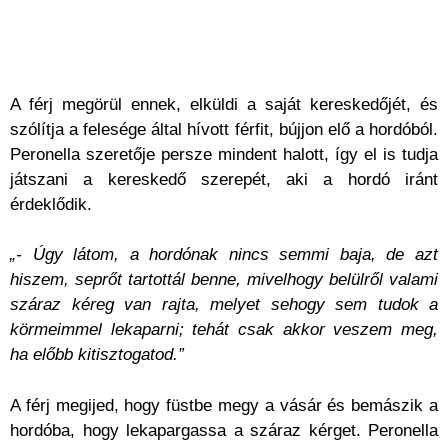
A férj megörül ennek, elküldi a saját kereskedőjét, és
szólítja a felesége által hívott férfit, bújjon elő a hordóból.
Peronella szeretője persze mindent halott, így el is tudja
játszani a kereskedő szerepét, aki a hordó iránt
érdeklődik.
„- Úgy látom, a hordónak nincs semmi baja, de azt
hiszem, seprőt tartottál benne, mivelhogy belülről valami
száraz kéreg van rajta, melyet sehogy sem tudok a
körmeimmel lekaparni; tehát csak akkor veszem meg,
ha előbb kitisztogatod.”
A férj megijed, hogy füstbe megy a vásár és bemászik a
hordóba, hogy lekapargassa a száraz kérget. Peronella