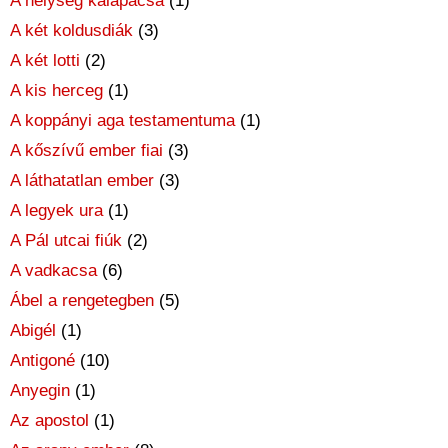
A helység kalapácsa
(1)
A két koldusdiák
(3)
A két lotti
(2)
A kis herceg
(1)
A koppányi aga testamentuma
(1)
A kőszívű ember fiai
(3)
A láthatatlan ember
(3)
A legyek ura
(1)
A Pál utcai fiúk
(2)
A vadkacsa
(6)
Ábel a rengetegben
(5)
Abigél
(1)
Antigoné
(10)
Anyegin
(1)
Az apostol
(1)