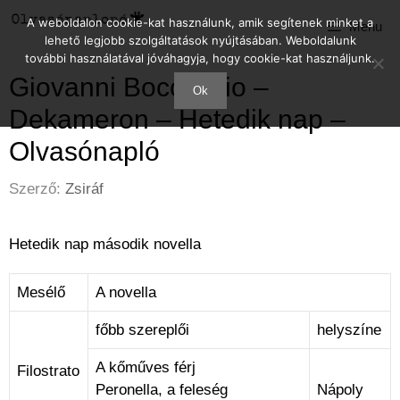
Kilépés
A weboldalon cookie-kat használunk, amik segítenek minket a
Menu
a
lehető legjobb szolgáltatások nyújtásában. Weboldalunk
tartalomba
további használatával jóváhagyja, hogy cookie-kat használjunk.
Giovanni Boccaccio –
Ok
Dekameron – Hetedik nap –
Olvasónapló
Szerző:
Zsiráf
Hetedik nap második novella
Mesélő
A novella
főbb szereplői
helyszíne
A kőműves férj
Filostrato
Peronella, a feleség
Nápoly