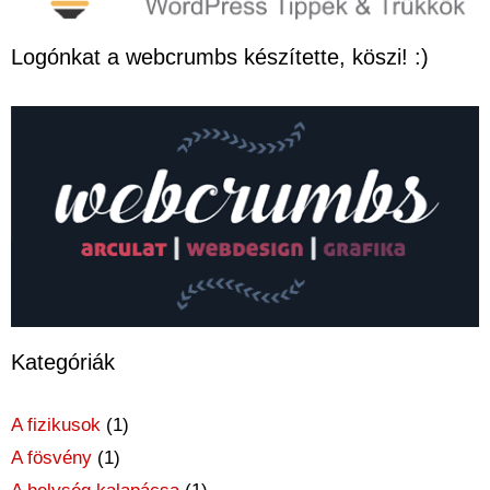
Logónkat a webcrumbs készítette, köszi! :)
Kategóriák
A fizikusok
(1)
A fösvény
(1)