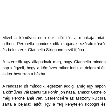
Mivel a kőműves nem sok időt tölt a munkája miatt
otthon, Peronella gondoskodik magának szórakozásról
és beleszeret Giannello Strignano nevű ifjúba.
A szeretők úgy állapodnak meg, hogy Giannello minden
nap kifigyeli, hogy a kőműves mikor indul el dolgozni és
akkor besurran a házba.
A rendszer jól működik, egészen addig, amíg egy napon
a kőműves váratlanul túl korán jön haza, amikor Gionello
még Peronellánál van. Szerencsére az asszony kulcsra
zárta a bejárati ajtót, így a férj kénytelen kopogni és