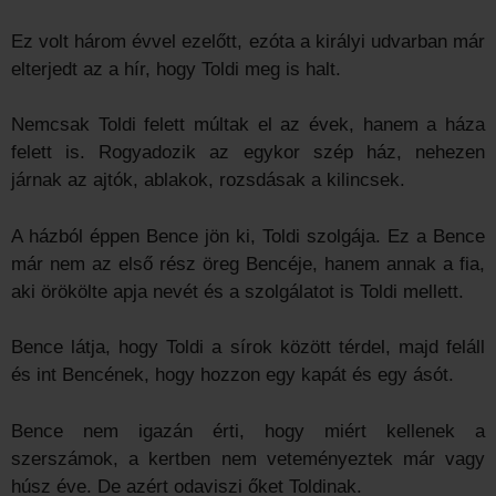
Ez volt három évvel ezelőtt, ezóta a királyi udvarban már
elterjedt az a hír, hogy Toldi meg is halt.
Nemcsak Toldi felett múltak el az évek, hanem a háza
felett is. Rogyadozik az egykor szép ház, nehezen
járnak az ajtók, ablakok, rozsdásak a kilincsek.
A házból éppen Bence jön ki, Toldi szolgája. Ez a Bence
már nem az első rész öreg Bencéje, hanem annak a fia,
aki örökölte apja nevét és a szolgálatot is Toldi mellett.
Bence látja, hogy Toldi a sírok között térdel, majd feláll
és int Bencének, hogy hozzon egy kapát és egy ásót.
Bence nem igazán érti, hogy miért kellenek a
szerszámok, a kertben nem veteményeztek már vagy
húsz éve. De azért odaviszi őket Toldinak.