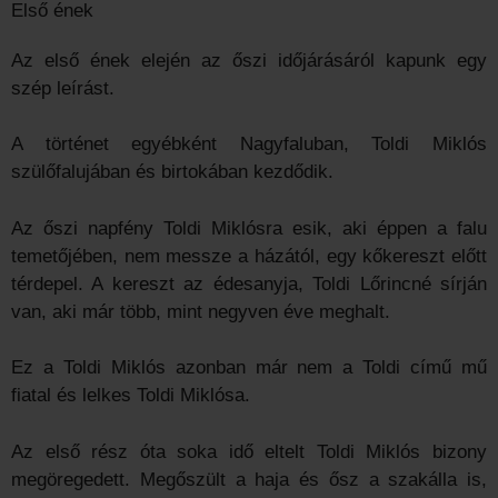
Első ének
Az első ének elején az őszi időjárásáról kapunk egy
szép leírást.
A történet egyébként Nagyfaluban, Toldi Miklós
szülőfalujában és birtokában kezdődik.
Az őszi napfény Toldi Miklósra esik, aki éppen a falu
temetőjében, nem messze a házától, egy kőkereszt előtt
térdepel. A kereszt az édesanyja, Toldi Lőrincné sírján
van, aki már több, mint negyven éve meghalt.
Ez a Toldi Miklós azonban már nem a Toldi című mű
fiatal és lelkes Toldi Miklósa.
Az első rész óta soka idő eltelt Toldi Miklós bizony
megöregedett. Megőszült a haja és ősz a szakálla is,