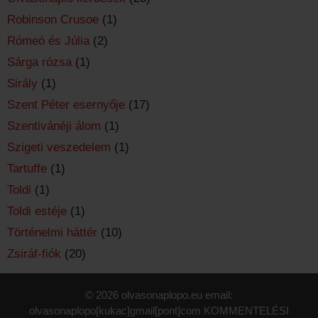
Robinson Crusoe
(1)
Rómeó és Júlia
(2)
Sárga rózsa
(1)
Sirály
(1)
Szent Péter esernyője
(17)
Szentivánéji álom
(1)
Szigeti veszedelem
(1)
Tartuffe
(1)
Toldi
(1)
Toldi estéje
(1)
Történelmi háttér
(10)
Zsiráf-fiók
(20)
© 2026 olvasonaplopo.eu email:
olvasonaplopo[kukac]gmail[pont]com
KOMMENTELÉSI