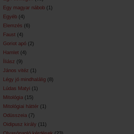
Egy magyar nábob
(1)
Egyéb
(4)
Elemzés
(6)
Faust
(4)
Goriot apó
(2)
Hamlet
(4)
Íliász
(9)
János vitéz
(1)
Légy jó mindhalálig
(8)
Lúdas Matyi
(1)
Mitológia
(15)
Mitológiai háttér
(1)
Odüsszeia
(7)
Oidipusz király
(11)
Olvasónapló kérdések
(23)