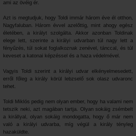
ami az övéig ér.
Azt is megtudjuk, hogy Toldi immár három éve él otthon,
Nagyfaluban. Három évvel azelőttig, mint ahogy egész
életében, a királyt szolgálta. Akkor azonban Toldinak
elege lett, szerinte a királyi udvarban túl nagy lett a
fényűzés, túl sokat foglalkoznak zenével, tánccal, és túl
keveset a katonai képzéssel és a haza védelmével.
Vagyis Toldi szerint a királyi udvar elkényelmesedett,
erről főleg a király körül lebzselő sok olasz udvaronc
tehet.
Toldi Miklós pedig nem olyan ember, hogy ha valami nem
tetszik neki, azt magában tartja. Olyan sokáig zsémbelt
a királlyal, olyan sokáig mondogatta, hogy ő már nem
való a királyi udvarba, míg végül a király tényleg
hazaküldte.