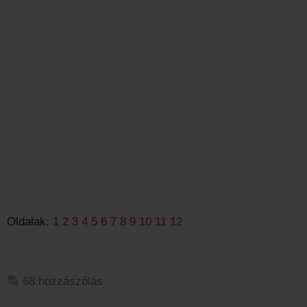
Oldalak:
1
2
3
4
5
6
7
8
9
10
11
12
68 hozzászólás