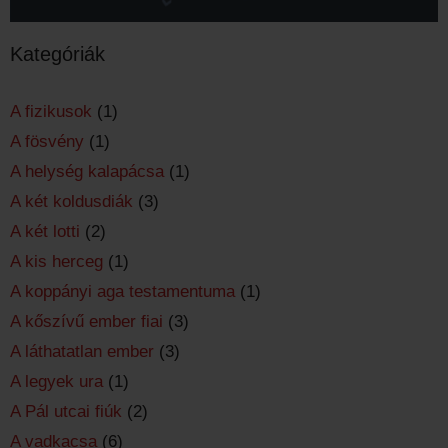
Kategóriák
A fizikusok
(1)
A fösvény
(1)
A helység kalapácsa
(1)
A két koldusdiák
(3)
A két lotti
(2)
A kis herceg
(1)
A koppányi aga testamentuma
(1)
A kőszívű ember fiai
(3)
A láthatatlan ember
(3)
A legyek ura
(1)
A Pál utcai fiúk
(2)
A vadkacsa
(6)