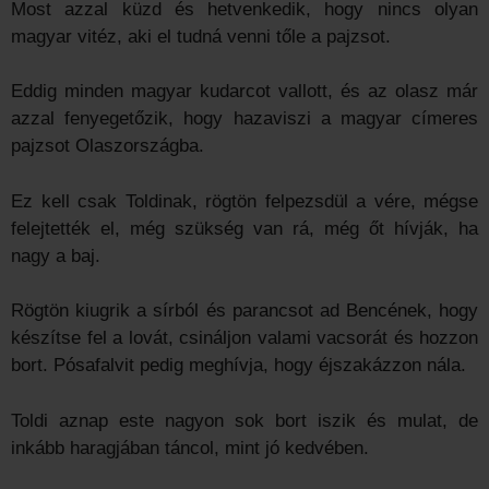
Most azzal küzd és hetvenkedik, hogy nincs olyan
magyar vitéz, aki el tudná venni tőle a pajzsot.
Eddig minden magyar kudarcot vallott, és az olasz már
azzal fenyegetőzik, hogy hazaviszi a magyar címeres
pajzsot Olaszországba.
Ez kell csak Toldinak, rögtön felpezsdül a vére, mégse
felejtették el, még szükség van rá, még őt hívják, ha
nagy a baj.
Rögtön kiugrik a sírból és parancsot ad Bencének, hogy
készítse fel a lovát, csináljon valami vacsorát és hozzon
bort. Pósafalvit pedig meghívja, hogy éjszakázzon nála.
Toldi aznap este nagyon sok bort iszik és mulat, de
inkább haragjában táncol, mint jó kedvében.