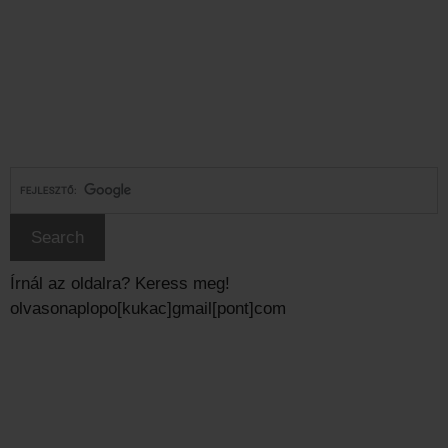
Írnál az oldalra? Keress meg!
olvasonaplopo[kukac]gmail[pont]com