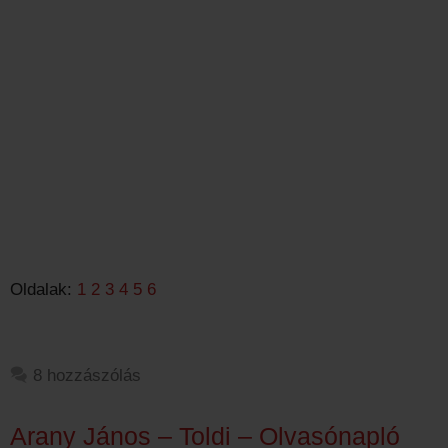
Oldalak:
1
2
3
4
5
6
8 hozzászólás
Arany János – Toldi – Olvasónapló