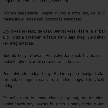
végül már nem bír a könnyeivel sem.
Közben beesteledik, bagoly huhog a közelben, de Toldi
másra figyel, közeledő lódobogás hallatszik.
Egy lovas érkezik, de csak Bencét veszi észre, a sírban
álló Toldit a sötétben először nem látja meg. Bencének
kell megmutatnia.
Kiderül, hogy a lovast Pósafalvi Jánosnak hívják, és a
budai királyi udvarból érkezett, mint követ.
Pósafalvi elmondja, hogy Budán éppen hadijátékokat
tartanak és egy olasz vitéz minden magyart legyőzött
eddig.
Ez még nem is lenne olyan nagy baj, de az olasz
zsákmányolt egy pajzsot is, amin a magyar címer van.