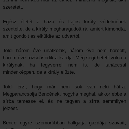
szeretett.
Egész életét a haza és Lajos király védelmének
szentelte, de a király megharagudott rá, amiért kimondta,
amit gondolt és elküldte az udvartól.
Toldi három éve unatkozik, három éve nem harcolt,
három éve rozsdásodik a kardja. Még segíthetett volna a
királynak, ha fegyverrel nem is, de tanáccsal
mindenképpen, de a király elűzte.
Toldi érzi, hogy már nem sok van neki hátra.
Megparancsolja Bencének, hogyha meghal, akkor ebbe a
sírba temesse el, és ne tegyen a sírra semmilyen
jelzést.
Bence egyre szomorúbban hallgatja gazdája szavait,