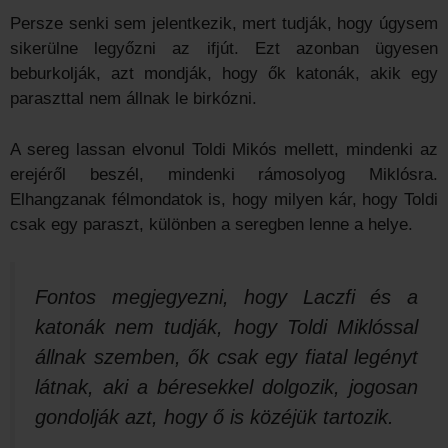
Persze senki sem jelentkezik, mert tudják, hogy úgysem
sikerülne legyőzni az ifjút. Ezt azonban ügyesen
beburkolják, azt mondják, hogy ők katonák, akik egy
paraszttal nem állnak le birkózni.
A sereg lassan elvonul Toldi Mikós mellett, mindenki az
erejéről beszél, mindenki rámosolyog Miklósra.
Elhangzanak félmondatok is, hogy milyen kár, hogy Toldi
csak egy paraszt, különben a seregben lenne a helye.
Fontos megjegyezni, hogy Laczfi és a
katonák nem tudják, hogy Toldi Miklóssal
állnak szemben, ők csak egy fiatal legényt
látnak, aki a béresekkel dolgozik, jogosan
gondolják azt, hogy ő is közéjük tartozik.