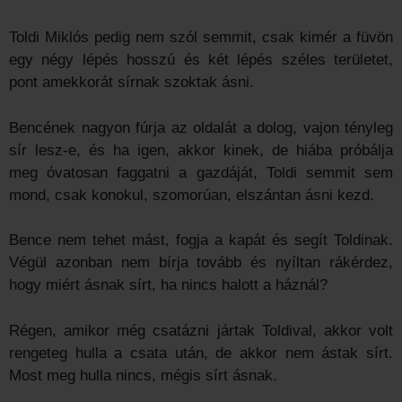
Toldi Miklós pedig nem szól semmit, csak kimér a füvön
egy négy lépés hosszú és két lépés széles területet,
pont amekkorát sírnak szoktak ásni.
Bencének nagyon fúrja az oldalát a dolog, vajon tényleg
sír lesz-e, és ha igen, akkor kinek, de hiába próbálja
meg óvatosan faggatni a gazdáját, Toldi semmit sem
mond, csak konokul, szomorúan, elszántan ásni kezd.
Bence nem tehet mást, fogja a kapát és segít Toldinak.
Végül azonban nem bírja tovább és nyíltan rákérdez,
hogy miért ásnak sírt, ha nincs halott a háznál?
Régen, amikor még csatázni jártak Toldival, akkor volt
rengeteg hulla a csata után, de akkor nem ástak sírt.
Most meg hulla nincs, mégis sírt ásnak.