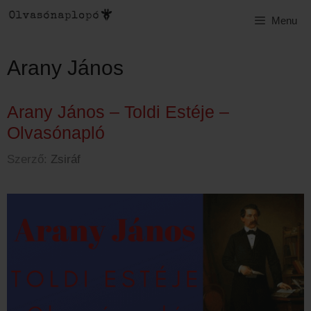
Kilépés
Menu
a
tartalomba
Arany János
Arany János – Toldi Estéje –
Olvasónapló
Szerző:
Zsiráf