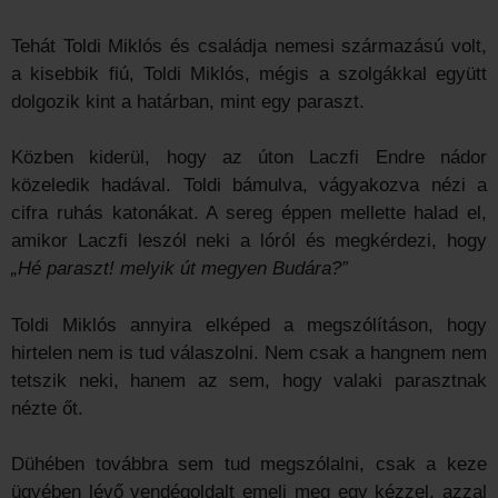
Tehát Toldi Miklós és családja nemesi származású volt,
a kisebbik fiú, Toldi Miklós, mégis a szolgákkal együtt
dolgozik kint a határban, mint egy paraszt.
Közben kiderül, hogy az úton Laczfi Endre nádor
közeledik hadával. Toldi bámulva, vágyakozva nézi a
cifra ruhás katonákat. A sereg éppen mellette halad el,
amikor Laczfi leszól neki a lóról és megkérdezi, hogy
„Hé paraszt! melyik út megyen Budára?”
Toldi Miklós annyira elképed a megszólításon, hogy
hirtelen nem is tud válaszolni. Nem csak a hangnem nem
tetszik neki, hanem az sem, hogy valaki parasztnak
nézte őt.
Dühében továbbra sem tud megszólalni, csak a keze
ügyében lévő vendégoldalt emeli meg egy kézzel, azzal