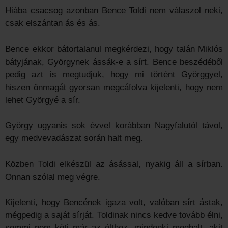
Hiába csacsog azonban Bence Toldi nem válaszol neki,
csak elszántan ás és ás.
Bence ekkor bátortalanul megkérdezi, hogy talán Miklós
bátyjának, Györgynek ássák-e a sírt. Bence beszédéből
pedig azt is megtudjuk, hogy mi történt Györggyel,
hiszen önmagát gyorsan megcáfolva kijelenti, hogy nem
lehet Györgyé a sír.
György ugyanis sok évvel korábban Nagyfalutól távol,
egy medvevadászat során halt meg.
Közben Toldi elkészül az ásással, nyakig áll a sírban.
Onnan szólal meg végre.
Kijelenti, hogy Bencének igaza volt, valóban sírt ástak,
mégpedig a saját sírját. Toldinak nincs kedve tovább élni,
semmi nem köti már az élthez, mindenki meghalt, akit