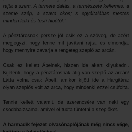
rajta a szem. A termete daliás, a természete kellemes, a
szeme szép, a szava okos; s egyáltalában mentes
minden lelki és testi hibától.”
A pénztárosnak persze jól esik ez a szöveg, de azért
megjegyzi, hogy lenne mit javítani rajta, és elmondja,
hogy mennyire zavarja a rengeteg szeplő az arcán.
Csak ez kellett Ábelnek, hiszen ide akart kilyukadni.
Kijelenti, hogy a pénztárosnak alig van szeplő az arcán!
Látta volna csak Ábelt, amikor kijött ide a Hargitára:
olyan szeplős volt az arca, hogy mindenki ezzel csúfolta.
Tennie kellett valamit, de szerencsére van neki egy
csodabalzsama, amivel el tudta tüntetni a szeplőket.
A harmadik fejezet olvasónaplójának még nincs vége,
kattints a folytatáshoz!