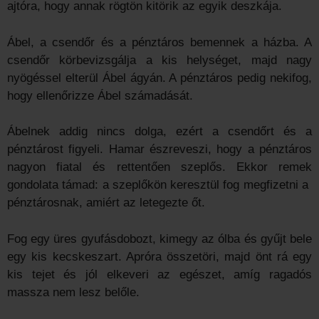
ajtóra, hogy annak rögtön kitörik az egyik deszkája.
Ábel, a csendőr és a pénztáros bemennek a házba. A
csendőr körbevizsgálja a kis helységet, majd nagy
nyögéssel elterül Ábel ágyán. A pénztáros pedig nekifog,
hogy ellenőrizze Ábel számadását.
Ábelnek addig nincs dolga, ezért a csendőrt és a
pénztárost figyeli. Hamar észreveszi, hogy a pénztáros
nagyon fiatal és rettentően szeplős. Ekkor remek
gondolata támad: a szeplőkön keresztül fog megfizetni a
pénztárosnak, amiért az letegezte őt.
Fog egy üres gyufásdobozt, kimegy az ólba és gyűjt bele
egy kis kecskeszart. Apróra összetöri, majd önt rá egy
kis tejet és jól elkeveri az egészet, amíg ragadós
massza nem lesz belőle.