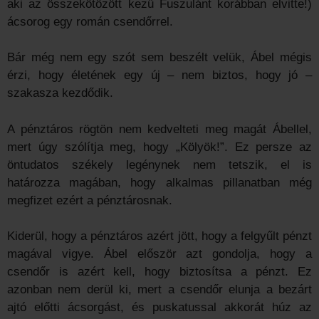
aki az összekötözött kezű Fuszulánt korábban elvitte!)
ácsorog egy román csendőrrel.
Bár még nem egy szót sem beszélt velük, Ábel mégis
érzi, hogy életének egy új – nem biztos, hogy jó –
szakasza kezdődik.
A pénztáros rögtön nem kedvelteti meg magát Ábellel,
mert úgy szólítja meg, hogy „Kölyök!”. Ez persze az
öntudatos székely legénynek nem tetszik, el is
határozza magában, hogy alkalmas pillanatban még
megfizet ezért a pénztárosnak.
Kiderül, hogy a pénztáros azért jött, hogy a felgyűlt pénzt
magával vigye. Ábel először azt gondolja, hogy a
csendőr is azért kell, hogy biztosítsa a pénzt. Ez
azonban nem derül ki, mert a csendőr elunja a bezárt
ajtó előtti ácsorgást, és puskatussal akkorát húz az