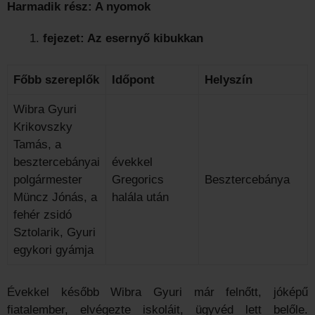
Harmadik rész: A nyomok
fejezet: Az esernyő kibukkan
Főbb szereplők
Időpont
Helyszín
Wibra Gyuri
Krikovszky
Tamás, a
besztercebányai
évekkel
polgármester
Gregorics
Besztercebánya
Müncz Jónás, a
halála után
fehér zsidó
Sztolarik, Gyuri
egykori gyámja
Évekkel később Wibra Gyuri már felnőtt, jóképű
fiatalember, elvégezte iskoláit, ügyvéd lett belőle.