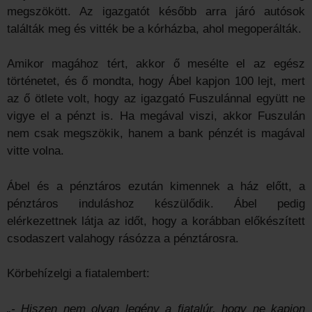
megszökött. Az igazgatót később arra járó autósok
találták meg és vitték be a kórházba, ahol megoperálták.
Amikor magához tért, akkor ő mesélte el az egész
történetet, és ő mondta, hogy Ábel kapjon 100 lejt, mert
az ő ötlete volt, hogy az igazgató Fuszulánnal együtt ne
vigye el a pénzt is. Ha megával viszi, akkor Fuszulán
nem csak megszökik, hanem a bank pénzét is magával
vitte volna.
Ábel és a pénztáros ezután kimennek a ház előtt, a
pénztáros induláshoz készülődik. Ábel pedig
elérkezettnek látja az időt, hogy a korábban előkészített
csodaszert valahogy rásózza a pénztárosra.
Körbehízelgi a fiatalembert:
„‑ Hiszen nem olyan legény a fiatalúr, hogy ne kapjon