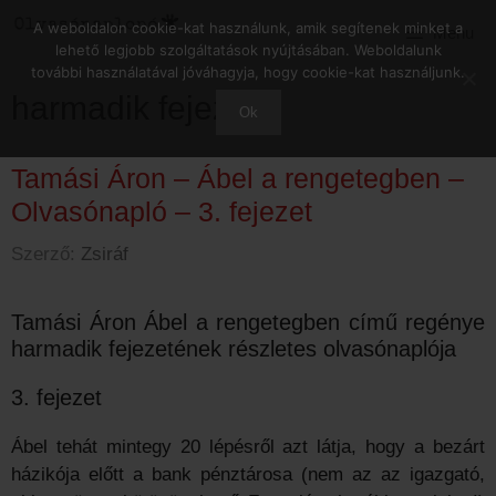
Kilépés
A weboldalon cookie-kat használunk, amik segítenek minket a
Menu
a
lehető legjobb szolgáltatások nyújtásában. Weboldalunk
tartalomba
további használatával jóváhagyja, hogy cookie-kat használjunk.
harmadik fejezet
Ok
Tamási Áron – Ábel a rengetegben –
Olvasónapló – 3. fejezet
Szerző:
Zsiráf
Tamási Áron Ábel a rengetegben című regénye
harmadik fejezetének részletes olvasónaplója
3. fejezet
Ábel tehát mintegy 20 lépésről azt látja, hogy a bezárt
házikója előtt a bank pénztárosa (nem az az igazgató,