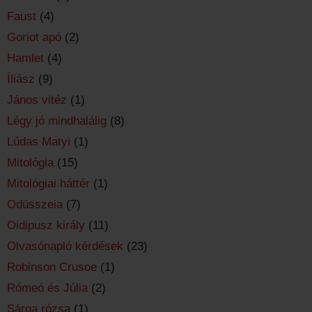
Faust
(4)
Goriot apó
(2)
Hamlet
(4)
Íliász
(9)
János vitéz
(1)
Légy jó mindhalálig
(8)
Lúdas Matyi
(1)
Mitológia
(15)
Mitológiai háttér
(1)
Odüsszeia
(7)
Oidipusz király
(11)
Olvasónapló kérdések
(23)
Robinson Crusoe
(1)
Rómeó és Júlia
(2)
Sárga rózsa
(1)