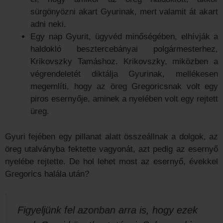
sürgönyözni akart Gyurinak, mert valamit át akart
adni neki.
Egy nap Gyurit, ügyvéd minőségében, elhívják a
haldokló besztercebányai polgármesterhez,
Krikovszky Tamáshoz. Krikovszky, miközben a
végrendeletét diktálja Gyurinak, mellékesen
megemlíti, hogy az öreg Gregoricsnak volt egy
piros esernyője, aminek a nyelében volt egy rejtett
üreg.
Gyuri fejében egy pillanat alatt összeállnak a dolgok, az
öreg utalványba fektette vagyonát, azt pedig az esernyő
nyelébe rejtette. De hol lehet most az esernyő, évekkel
Gregorics halála után?
Figyeljünk fel azonban arra is, hogy ezek