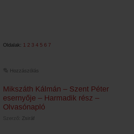
Oldalak:
1
2
3
4
5
6
7
Hozzászólás
Mikszáth Kálmán – Szent Péter
esernyője – Harmadik rész –
Olvasónapló
Szerző:
Zsiráf