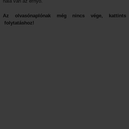
nála van az ernyő.
Az olvasónaplónak még nincs vége, kattints
folytatáshoz!