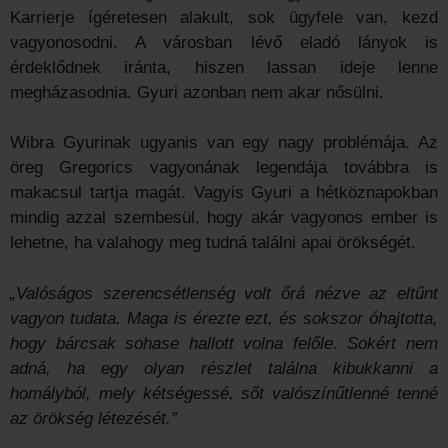
Karrierje ígéretesen alakult, sok ügyfele van, kezd
vagyonosodni. A városban lévő eladó lányok is
érdeklődnek iránta, hiszen lassan ideje lenne
megházasodnia. Gyuri azonban nem akar nősülni.
Wibra Gyurinak ugyanis van egy nagy problémája. Az
öreg Gregorics vagyonának legendája továbbra is
makacsul tartja magát. Vagyis Gyuri a hétköznapokban
mindig azzal szembesül, hogy akár vagyonos ember is
lehetne, ha valahogy meg tudná találni apai örökségét.
„Valóságos szerencsétlenség volt őrá nézve az eltűnt
vagyon tudata. Maga is érezte ezt, és sokszor óhajtotta,
hogy bárcsak sohase hallott volna felőle. Sokért nem
adná, ha egy olyan részlet találna kibukkanni a
homályból, mely kétségessé, sőt valószínűtlenné tenné
az örökség létezését.”