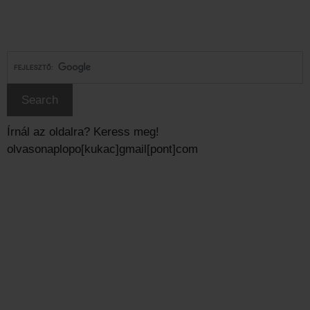
Írnál az oldalra? Keress meg!
olvasonaplopo[kukac]gmail[pont]com