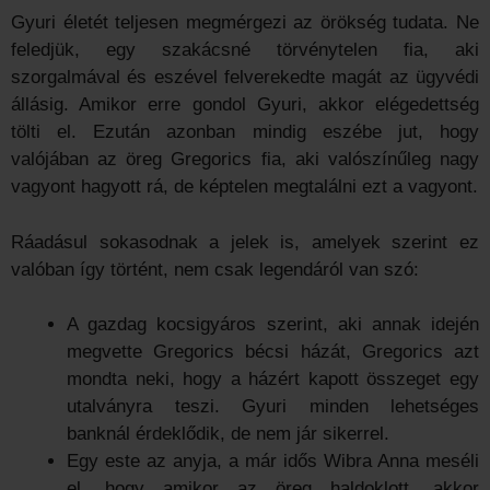
Gyuri életét teljesen megmérgezi az örökség tudata. Ne
feledjük, egy szakácsné törvénytelen fia, aki
szorgalmával és eszével felverekedte magát az ügyvédi
állásig. Amikor erre gondol Gyuri, akkor elégedettség
tölti el. Ezután azonban mindig eszébe jut, hogy
valójában az öreg Gregorics fia, aki valószínűleg nagy
vagyont hagyott rá, de képtelen megtalálni ezt a vagyont.
Ráadásul sokasodnak a jelek is, amelyek szerint ez
valóban így történt, nem csak legendáról van szó:
A gazdag kocsigyáros szerint, aki annak idején
megvette Gregorics bécsi házát, Gregorics azt
mondta neki, hogy a házért kapott összeget egy
utalványra teszi. Gyuri minden lehetséges
banknál érdeklődik, de nem jár sikerrel.
Egy este az anyja, a már idős Wibra Anna meséli
el, hogy amikor az öreg haldoklott, akkor