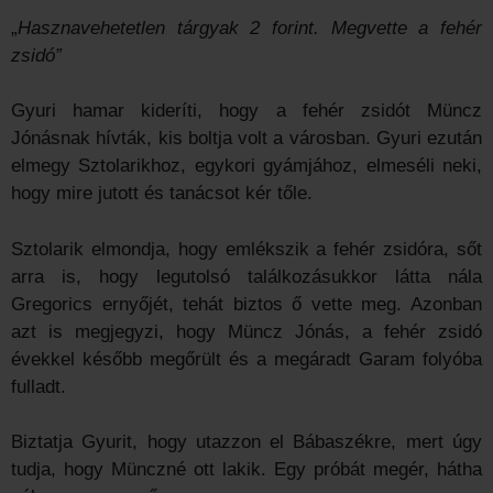
„
Hasznavehetetlen tárgyak 2 forint. Megvette a fehér
zsidó”
Gyuri hamar kideríti, hogy a fehér zsidót Müncz
Jónásnak hívták, kis boltja volt a városban. Gyuri ezután
elmegy Sztolarikhoz, egykori gyámjához, elmeséli neki,
hogy mire jutott és tanácsot kér tőle.
Sztolarik elmondja, hogy emlékszik a fehér zsidóra, sőt
arra is, hogy legutolsó találkozásukkor látta nála
Gregorics ernyőjét, tehát biztos ő vette meg. Azonban
azt is megjegyzi, hogy Müncz Jónás, a fehér zsidó
évekkel később megőrült és a megáradt Garam folyóba
fulladt.
Biztatja Gyurit, hogy utazzon el Bábaszékre, mert úgy
tudja, hogy Münczné ott lakik. Egy próbát megér, hátha