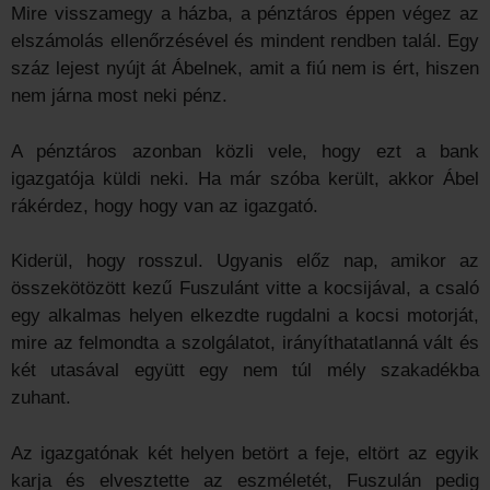
Mire visszamegy a házba, a pénztáros éppen végez az
elszámolás ellenőrzésével és mindent rendben talál. Egy
száz lejest nyújt át Ábelnek, amit a fiú nem is ért, hiszen
nem járna most neki pénz.
A pénztáros azonban közli vele, hogy ezt a bank
igazgatója küldi neki. Ha már szóba került, akkor Ábel
rákérdez, hogy hogy van az igazgató.
Kiderül, hogy rosszul. Ugyanis előz nap, amikor az
összekötözött kezű Fuszulánt vitte a kocsijával, a csaló
egy alkalmas helyen elkezdte rugdalni a kocsi motorját,
mire az felmondta a szolgálatot, irányíthatatlanná vált és
két utasával együtt egy nem túl mély szakadékba
zuhant.
Az igazgatónak két helyen betört a feje, eltört az egyik
karja és elvesztette az eszméletét, Fuszulán pedig