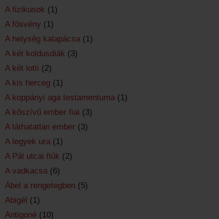
A fizikusok
(1)
A fösvény
(1)
A helység kalapácsa
(1)
A két koldusdiák
(3)
A két lotti
(2)
A kis herceg
(1)
A koppányi aga testamentuma
(1)
A kőszívű ember fiai
(3)
A láthatatlan ember
(3)
A legyek ura
(1)
A Pál utcai fiúk
(2)
A vadkacsa
(6)
Ábel a rengetegben
(5)
Abigél
(1)
Antigoné
(10)