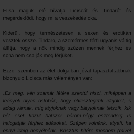
Elisa maguk elé hívatja Liciscát és Tindarót és
megérdeklődi, hogy mi a veszekedés oka.
Kiderül, hogy természetesen a sexen és erotikán
vesztek össze. Tindaro, a szemérmes férfi ugyanis váltig
állítja, hogy a nők mindig szűzen mennek férjhez és
soha nem csalják meg férjüket.
Ezzel szemben az élet dolgaiban jóval tapasztaltabbnak
bizonyuló Licisca más véleményen van:
„Ez meg, vén szamár létére szentül hiszi, miképpen a
leányok olyan ostobák, hogy elvesztegetik idejöket, s
addig várnak, míg atyjoknak vagy bátyjoknak tetszik, kik
hét eset közül hatszor három-négy esztendeig is
halogatják férjhez adásokat. Szépen volnánk, atyafi, ha
ennyi ideig henyélnénk. Krisztus hitére mondom (mivel