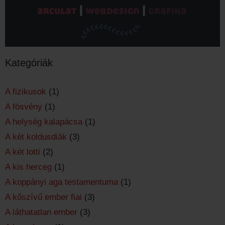
Kategóriák
A fizikusok
(1)
A fösvény
(1)
A helység kalapácsa
(1)
A két koldusdiák
(3)
A két lotti
(2)
A kis herceg
(1)
A koppányi aga testamentuma
(1)
A kőszívű ember fiai
(3)
A láthatatlan ember
(3)