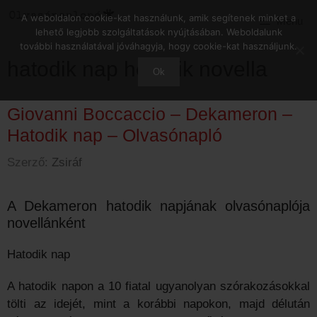
Kilépés
A weboldalon cookie-kat használunk, amik segítenek minket a
Menu
a
lehető legjobb szolgáltatások nyújtásában. Weboldalunk
tartalomba
további használatával jóváhagyja, hogy cookie-kat használjunk.
hatodik nap hetedik novella
Ok
Giovanni Boccaccio – Dekameron –
Hatodik nap – Olvasónapló
Szerző:
Zsiráf
A Dekameron hatodik napjának olvasónaplója
novellánként
Hatodik nap
A hatodik napon a 10 fiatal ugyanolyan szórakozásokkal
tölti az idejét, mint a korábbi napokon, majd délután