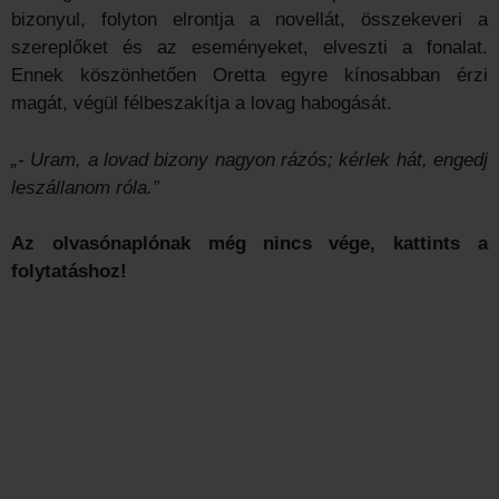
bizonyul, folyton elrontja a novellát, összekeveri a
szereplőket és az eseményeket, elveszti a fonalat.
Ennek köszönhetően Oretta egyre kínosabban érzi
magát, végül félbeszakítja a lovag habogását.
„- Uram, a lovad bizony nagyon rázós; kérlek hát, engedj
leszállanom róla.”
Az olvasónaplónak még nincs vége, kattints a
folytatáshoz!