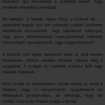
háromkor újra összeülnek a szökőkút mellett, hogy
mindenki elmondja a novelláját.
Ne feledjük, a hatodik napon Elisa, a királyné és
„…
olyanokról legyen szó, kik valamely csípést szellemes
mondással vissza­vertek, vagy talpraesett válasszal,
vagy gyors elhatározással megszabadultak valamely
veszte­ségtől, veszedelemtől, vagy szégyenkezéstől.”
A királynő már éppen parancsot adna az első novella
mesélésére, amikor váratlan közjáték zavarja meg a
nyugalmat. A szolgák és cselédek szállása felől nagy
kiabálás hallatszik.
Elisa hívatja az udvarmestert, akinek elvileg az lenne a
feladata, hogy a kényelmükről, nyugalmukról és
ellátásukról gondoskodjon, aki elmondja, hogy két
cseléd, Licisca és Tindaro csapja a lármát.