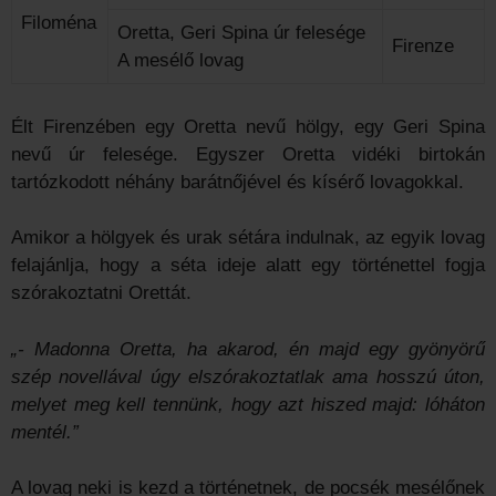
Filoména
Oretta, Geri Spina úr felesége
Firenze
A mesélő lovag
Élt Firenzében egy Oretta nevű hölgy, egy Geri Spina
nevű úr felesége. Egyszer Oretta vidéki birtokán
tartózkodott néhány barátnőjével és kísérő lovagokkal.
Amikor a hölgyek és urak sétára indulnak, az egyik lovag
felajánlja, hogy a séta ideje alatt egy történettel fogja
szórakoztatni Orettát.
„- Madonna Oretta, ha akarod, én majd egy gyönyörű
szép novellával úgy elszórakoztatlak ama hosszú úton,
melyet meg kell tennünk, hogy azt hiszed majd: lóháton
mentél.”
A lovag neki is kezd a történetnek, de pocsék mesélőnek