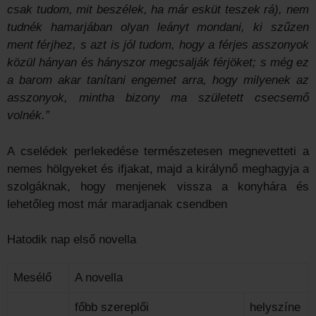
csak tudom, mit beszélek, ha már esküt teszek rá), nem
tudnék hamarjában olyan leányt mondani, ki szűzen
ment férjhez, s azt is jól tudom, hogy a férjes asszonyok
közül hányan és hányszor megcsalják férjöket; s még ez
a barom akar tanítani engemet arra, hogy milyenek az
asszonyok, mintha bizony ma született csecsemő
volnék.”
A cselédek perlekedése természetesen megnevetteti a
nemes hölgyeket és ifjakat, majd a királynő meghagyja a
szolgáknak, hogy menjenek vissza a konyhára és
lehetőleg most már maradjanak csendben
Hatodik nap első novella
Mesélő
A novella
főbb szereplői
helyszíne