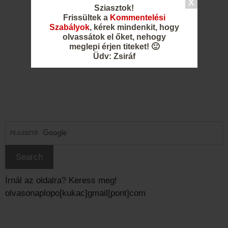
Sziasztok!
Frissültek a
Kommentelési
Szabályok
, kérek mindenkit, hogy
olvassátok el őket, nehogy
meglepi érjen titeket! 🙂
Üdv: Zsiráf
Írnál az oldalra? Keress meg!
olvasonaplopo[kukac]gmail[pont]com