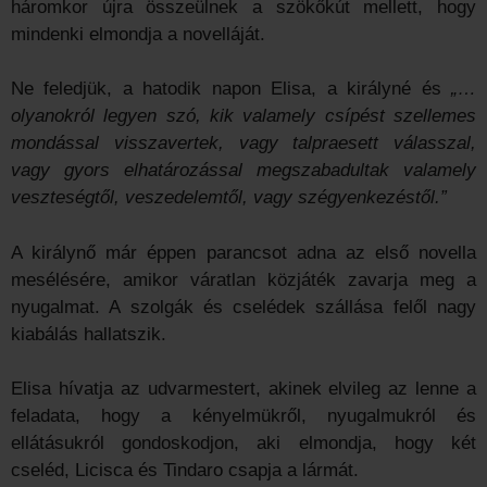
háromkor újra összeülnek a szökőkút mellett, hogy
mindenki elmondja a novelláját.
Ne feledjük, a hatodik napon Elisa, a királyné és
„…
olyanokról legyen szó, kik valamely csípést szellemes
mondással vissza­vertek, vagy talpraesett válasszal,
vagy gyors elhatározással megszabadultak valamely
veszte­ségtől, veszedelemtől, vagy szégyenkezéstől.”
A királynő már éppen parancsot adna az első novella
mesélésére, amikor váratlan közjáték zavarja meg a
nyugalmat. A szolgák és cselédek szállása felől nagy
kiabálás hallatszik.
Elisa hívatja az udvarmestert, akinek elvileg az lenne a
feladata, hogy a kényelmükről, nyugalmukról és
ellátásukról gondoskodjon, aki elmondja, hogy két
cseléd, Licisca és Tindaro csapja a lármát.