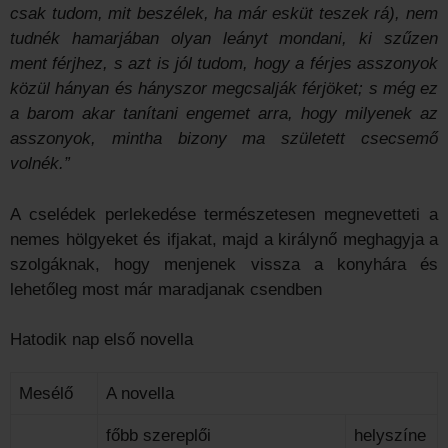
csak tudom, mit beszélek, ha már esküt teszek rá), nem
tudnék hamarjában olyan leányt mondani, ki szűzen
ment férjhez, s azt is jól tudom, hogy a férjes asszonyok
közül hányan és hányszor megcsalják férjöket; s még ez
a barom akar tanítani engemet arra, hogy milyenek az
asszonyok, mintha bizony ma született csecsemő
volnék.”
A cselédek perlekedése természetesen megnevetteti a
nemes hölgyeket és ifjakat, majd a királynő meghagyja a
szolgáknak, hogy menjenek vissza a konyhára és
lehetőleg most már maradjanak csendben
Hatodik nap első novella
Mesélő
A novella
főbb szereplői
helyszíne