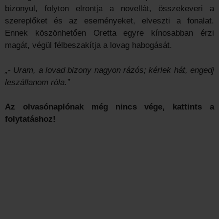
bizonyul, folyton elrontja a novellát, összekeveri a
szereplőket és az eseményeket, elveszti a fonalat.
Ennek köszönhetően Oretta egyre kínosabban érzi
magát, végül félbeszakítja a lovag habogását.
„- Uram, a lovad bizony nagyon rázós; kérlek hát, engedj
leszállanom róla.”
Az olvasónaplónak még nincs vége, kattints a
folytatáshoz!