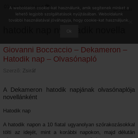
Kilépés
A weboldalon cookie-kat használunk, amik segítenek minket a
Menu
a
lehető legjobb szolgáltatások nyújtásában. Weboldalunk
tartalomba
további használatával jóváhagyja, hogy cookie-kat használjunk.
hatodik nap nyolcadik novella
Ok
Giovanni Boccaccio – Dekameron –
Hatodik nap – Olvasónapló
Szerző:
Zsiráf
A Dekameron hatodik napjának olvasónaplója
novellánként
Hatodik nap
A hatodik napon a 10 fiatal ugyanolyan szórakozásokkal
tölti az idejét, mint a korábbi napokon, majd délután