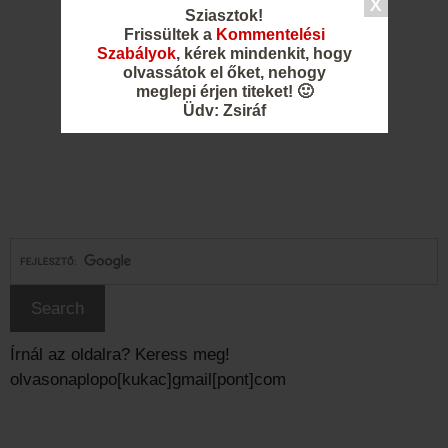
Sziasztok!
Frissültek a
Kommentelési
Szabályok
, kérek mindenkit, hogy
olvassátok el őket, nehogy
meglepi érjen titeket! 🙂
Üdv: Zsiráf
Írnál az oldalra? Keress meg!
olvasonaplopo[kukac]gmail[pont]com