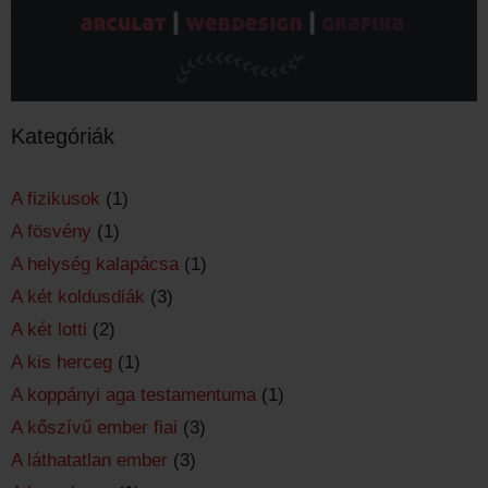
Kategóriák
A fizikusok
(1)
A fösvény
(1)
A helység kalapácsa
(1)
A két koldusdiák
(3)
A két lotti
(2)
A kis herceg
(1)
A koppányi aga testamentuma
(1)
A kőszívű ember fiai
(3)
A láthatatlan ember
(3)