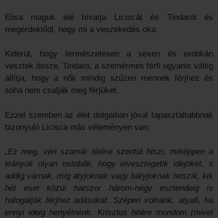
Elisa maguk elé hívatja Liciscát és Tindarót és
megérdeklődi, hogy mi a veszekedés oka.
Kiderül, hogy természetesen a sexen és erotikán
vesztek össze. Tindaro, a szemérmes férfi ugyanis váltig
állítja, hogy a nők mindig szűzen mennek férjhez és
soha nem csalják meg férjüket.
Ezzel szemben az élet dolgaiban jóval tapasztaltabbnak
bizonyuló Licisca más véleményen van:
„Ez meg, vén szamár létére szentül hiszi, miképpen a
leányok olyan ostobák, hogy elvesztegetik idejöket, s
addig várnak, míg atyjoknak vagy bátyjoknak tetszik, kik
hét eset közül hatszor három-négy esztendeig is
halogatják férjhez adásokat. Szépen volnánk, atyafi, ha
ennyi ideig henyélnénk. Krisztus hitére mondom (mivel