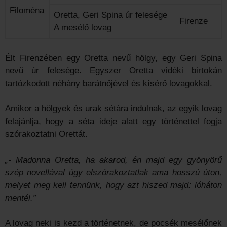
Filoména
Oretta, Geri Spina úr felesége
Firenze
A mesélő lovag
Élt Firenzében egy Oretta nevű hölgy, egy Geri Spina
nevű úr felesége. Egyszer Oretta vidéki birtokán
tartózkodott néhány barátnőjével és kísérő lovagokkal.
Amikor a hölgyek és urak sétára indulnak, az egyik lovag
felajánlja, hogy a séta ideje alatt egy történettel fogja
szórakoztatni Orettát.
„- Madonna Oretta, ha akarod, én majd egy gyönyörű
szép novellával úgy elszórakoztatlak ama hosszú úton,
melyet meg kell tennünk, hogy azt hiszed majd: lóháton
mentél.”
A lovag neki is kezd a történetnek, de pocsék mesélőnek