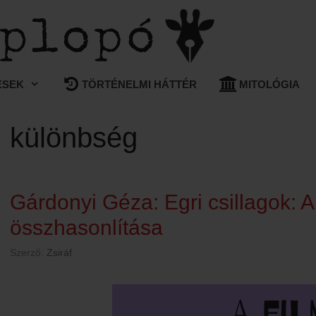
ÉSEK
TÖRTÉNELMI HÁTTÉR
MITOLÓGIA
különbség
Gárdonyi Géza: Egri csillagok: A
összhasonlítása
Szerző:
Zsiráf