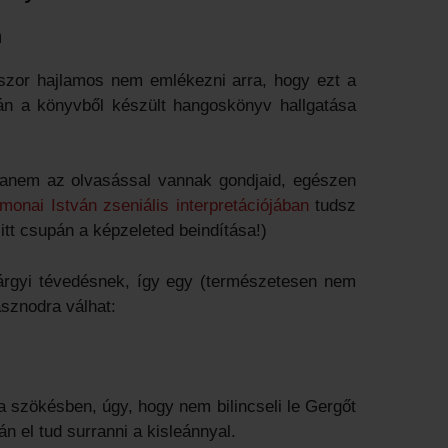
n
szor hajlamos nem emlékezni arra, hogy ezt a
etán a könyvből készült hangoskönyv hallgatása
 hanem az olvasással vannak gondjaid, egészen
monai István zseniális interpretációjában
tudsz
itt csupán a képzeleted beindítása!)
 tárgyi tévedésnek, így egy (természetesen nem
hasznodra válhat:
a szökésben, úgy, hogy nem bilincseli le Gergőt
án el tud surranni a kisleánnyal.