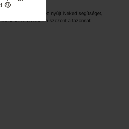
! 🙂
onlítás – éppen ahhoz nyújt Neked segítséget,
enül se keverd össze a szezont a fazonnal: