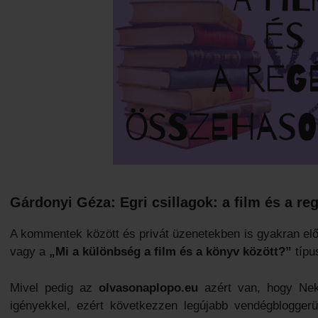
Gárdonyi Géza: Egri csillagok: a f
ilm és a re
A kommentek között és privát üzenetekben is gyakran el
vagy a
„Mi a különbség a film és a könyv között?”
típu
Mivel pedig az
olvasonaplopo.eu
azért van, hogy Nekt
igényekkel, ezért következzen legújabb vendégblogger