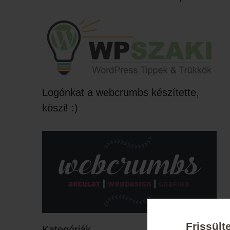
Logónkat a webcrumbs készítette,
köszi! :)
Frissült
Kategóriák