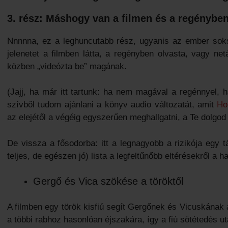
3. rész: Máshogy van a filmen és a regénybe
Nnnnna, ez a leghuncutabb rész, ugyanis az ember sok
jelenetet a filmben látta, a regényben olvasta, vagy n
közben „videózta be” magának.
(Jajj, ha már itt tartunk: ha nem magával a regénnyel,
szívből tudom ajánlani a könyv audio változatát, amit
Ho
az elejétől a végéig egyszerűen meghallgatni, a Te dolgod 
De vissza a fősodorba: itt a legnagyobb a rizikója egy
teljes, de egészen jó) lista a legfeltűnőbb eltérésekről a 
Gergő és Vica szökése a töröktől
A filmben egy török kisfiú segít Gergőnek és Vicuskának 
a többi rabhoz hasonlóan éjszakára, így a fiú sötétedés ut