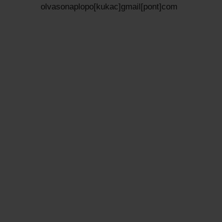
olvasonaplopo[kukac]gmail[pont]com