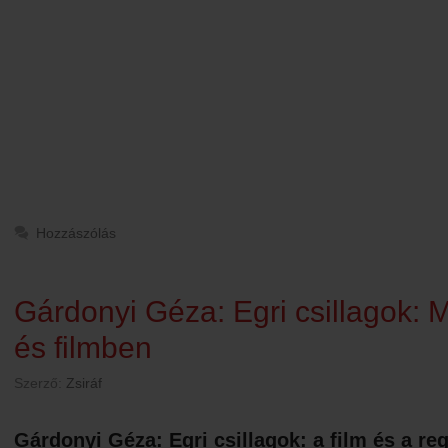
Hozzászólás
Gárdonyi Géza: Egri csillagok:
és filmben
Szerző:
Zsiráf
Gárdonyi Géza: Egri csillagok: a film és a r