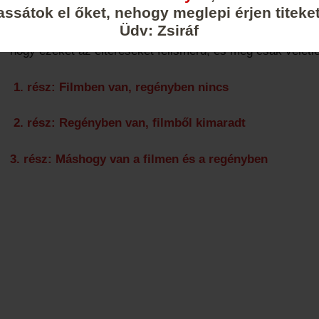
assátok el őket, nehogy meglepi érjen titeket
Üdv: Zsiráf
A következő gyűjtemény – vagy ha úgy tetszik, összehas
hogy ezeket az eltéréseket felismerd, és még csak véletl
1. rész: Filmben van, regényben nincs
2. rész: Regényben van, filmből kimaradt
3. rész: Máshogy van a filmen és a regényben