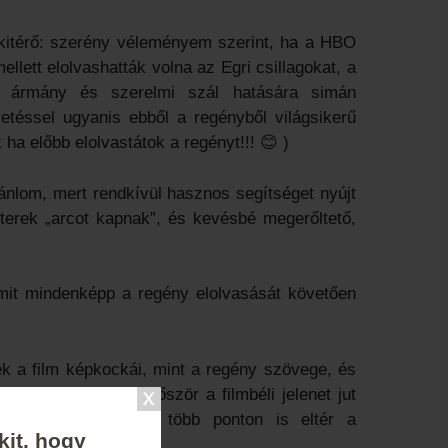
kitérő: szerény véleményem szerint, ha a HBO
llett elolvashatták volna az Egri csillagokat, a
tek, ármány és szerelmi szál hatására simán
etéssel ugyanis ebből a regényből világsikerű
a előbb elolvastátok a regényt!!! 😊 )
jánlom, mert rendkívül hasznos segítséget nyújt
erek „arcot kapnak”, és kevésbé megerőltető,
amit mindenképp a regény elolvasását követően
ek a film képkockái, mint a regény szövege, és
a eshetsz, hogy először a filmbéli jelenet jut
 fogod – a regény több ponton is eltér a
kit, hogy