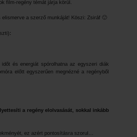
ok film-regény témát járja körül.
is elismerve a szerző munkáját! Köszi: Zsiráf 🙂
szti)
:
 időt és energiát spórolhatna az egyszeri diák
alomóra előtt egyszerűen megnézné a regényből
yettesíti a regény elolvasását, sokkal inkább
lekményét, ez azért pontosításra szorul…