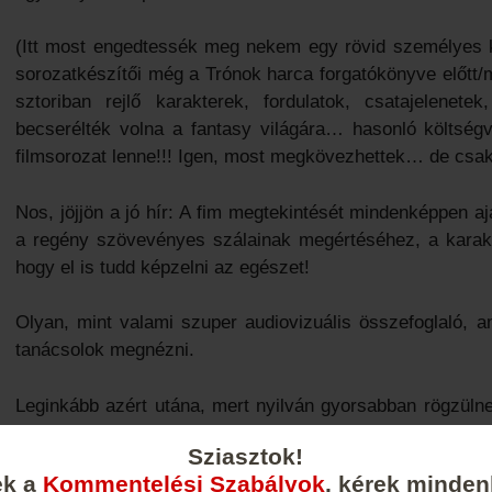
(Itt most engedtessék meg nekem egy rövid személyes 
sorozatkészítői még a Trónok harca forgatókönyve előtt/me
sztoriban rejlő karakterek, fordulatok, csatajelene
becserélték volna a fantasy világára… hasonló költségv
filmsorozat lenne!!! Igen, most megkövezhettek… de csak h
Nos, jöjjön a jó hír: A fim megtekintését mindenképpen a
a regény szövevényes szálainak megértéséhez, a karakt
hogy el is tudd képzelni az egészet!
Olyan, mint valami szuper audiovizuális összefoglaló, 
tanácsolok megnézni.
Leginkább azért utána, mert nyilván gyorsabban rögzüln
olvasónapló vagy dolgozat írásakor könnyen abba a hibáb
Sziasztok!
eszedbe… Pedig – mint azt a következőkben látni
ek a
Kommentelési Szabályok
, kérek minden
forgatókönyvtől!