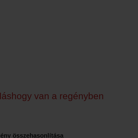
 Máshogy van a regényben
egény összehasonlítása