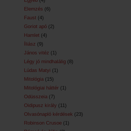
Egyéb
(4)
Elemzés
(6)
Faust
(4)
Goriot apó
(2)
Hamlet
(4)
Íliász
(9)
János vitéz
(1)
Légy jó mindhalálig
(8)
Lúdas Matyi
(1)
Mitológia
(15)
Mitológiai háttér
(1)
Odüsszeia
(7)
Oidipusz király
(11)
Olvasónapló kérdések
(23)
Robinson Crusoe
(1)