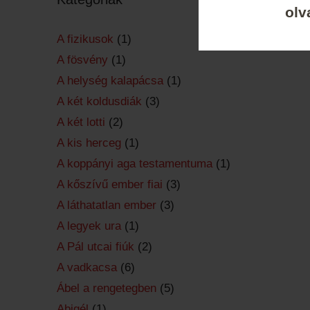
olv
A fizikusok
(1)
A fösvény
(1)
A helység kalapácsa
(1)
A két koldusdiák
(3)
A két lotti
(2)
A kis herceg
(1)
A koppányi aga testamentuma
(1)
A kőszívű ember fiai
(3)
A láthatatlan ember
(3)
A legyek ura
(1)
A Pál utcai fiúk
(2)
A vadkacsa
(6)
Ábel a rengetegben
(5)
Abigél
(1)