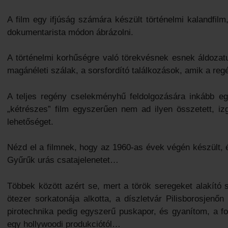
A film egy ifjúság számára készült történelmi kalandfilm
dokumentarista módon ábrázolni.
A történelmi korhűségre való törekvésnek esnek áldozatu
magánéleti szálak, a sorsfordító találkozások, amik a regé
A teljes regény cselekményhű feldolgozására inkább eg
„kétrészes” film egyszerűen nem ad ilyen összetett, i
lehetőséget.
Nézd el a filmnek, hogy az 1960-as évek végén készült, és
Gyűrűk urás csatajelenetet…
Többek között azért se, mert a török seregeket alakító
ötezer sorkatonája alkotta, a díszletvár Pilisborosjenő
pirotechnika pedig egyszerű puskapor, és gyanítom, a 
egy hollywoodi produkciótól…