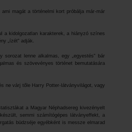
, ami magát a történelmi kort próbálja már-már
l a kidolgozatlan karakterek, a hiányzó színes
ny „ízét” adják.
y sorozat lenne alkalmas, egy „egyestés” bár
zgalmas és szövevényes történet bemutatására
 ne várj tőle Harry Potter-látványvilágot, vagy
 statisztákat a Magyar Néphadsereg kivezényelt
n készült, semmi számítógépes látványeffekt, a
forgatás büdzséje egyébként is messze elmarad