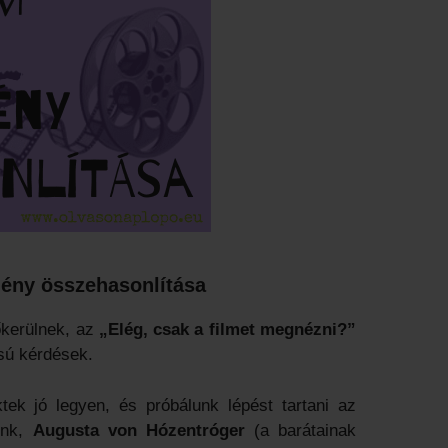
gény összehasonlítása
őkerülnek, az
„Elég, csak a filmet megnézni?”
sú kérdések.
ek jó legyen, és próbálunk lépést tartani az
ünk,
Augusta von Hózentróger
(a barátainak