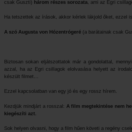
csak Guszti)
három részes sorozata
, ami az Egri csillag
Ha tetszettek az írások, akkor kérlek lákjold őket, ezzel 
A szó Augusta von Hózentrógeré
(a barátainak csak Gu
Biztosan sokan eljátszottatok már a gondolattal, mennyi
azzal, ha az Egri csillagok elolvasása helyett az irod
készült filmet…
Ezzel kapcsolatban van egy jó és egy rossz hírem.
Kezdjük mindjárt a rosszal:
A film megtekintése nem hel
kiegészíti azt.
Sok helyen olvasni, hogy a film hűen követi a regény cse