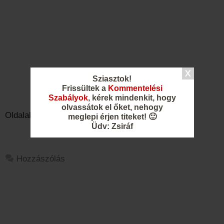
Sziasztok!
Frissültek a
Kommentelési
Szabályok
, kérek mindenkit, hogy
olvassátok el őket, nehogy
Oldalak:
1
2
3
4
5
6
7
8
9
10
meglepi érjen titeket! 🙂
Üdv: Zsiráf
Hozzászólás