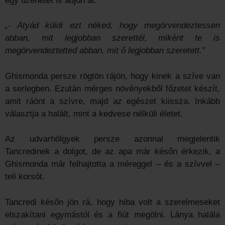
egy üzenetet is adjon át:
„- Atyád küldi ezt néked, hogy megörvendeztessen
abban, mit legjobban szerettél, miként te is
megörvendeztetted abban, mit ő legjobban szeretett.”
Ghismonda persze rögtön rájön, hogy kinek a szíve van
a serlegben. Ezután mérges növényekből főzetet készít,
amit ráönt a szívre, majd az egészet kiissza. Inkább
választja a halált, mint a kedvese nélküli életet.
Az udvarhölgyek persze azonnal megjelentik
Tancredinek a dolgot, de az apa már későn érkezik, a
Ghismonda már felhajtotta a méreggel – és a szívvel –
teli korsót.
Tancredi későn jön rá, hogy hiba volt a szerelmeseket
elszakítani egymástól és a fiút megölni. Lánya halála