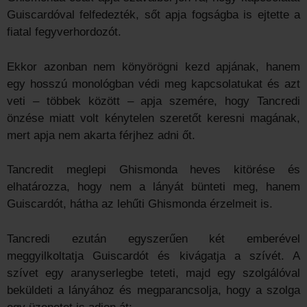
Guiscardóval felfedezték, sőt apja fogságba is ejtette a
fiatal fegyverhordozót.
Ekkor azonban nem könyörögni kezd apjának, hanem
egy hosszú monológban védi meg kapcsolatukat és azt
veti – többek között – apja szemére, hogy Tancredi
önzése miatt volt kénytelen szeretőt keresni magának,
mert apja nem akarta férjhez adni őt.
Tancredit meglepi Ghismonda heves kitörése és
elhatározza, hogy nem a lányát bünteti meg, hanem
Guiscardót, hátha az lehűti Ghismonda érzelmeit is.
Tancredi ezután egyszerűen két emberével
meggyilkoltatja Guiscardót és kivágatja a szívét. A
szívet egy aranyserlegbe teteti, majd egy szolgálóval
beküldeti a lányához és megparancsolja, hogy a szolga