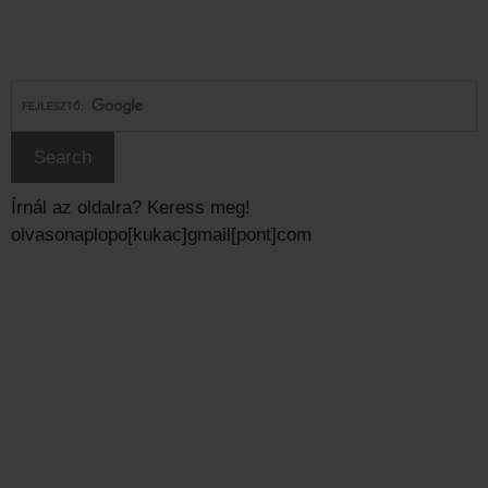
Írnál az oldalra? Keress meg!
olvasonaplopo[kukac]gmail[pont]com