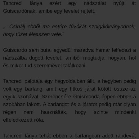
Tancredi lánya ezért egy nádszálat nyújt át
Guiscardónak, amibe egy levelet rejtett.
„- Csinálj ebből ma estére fúvókát szolgálóleányodnak,
hogy tüzet élesszen vele.”
Guiscardo sem buta, egyedül maradva hamar felfedezi a
nádszálba dugott levelet, amiből megtudja, hogyan, hol
és mikor tud szerelmével találkozni.
Tancredi palotája egy hegyoldalban állt, a hegyben pedig
volt egy barlang, amit egy titkos járat kötött össze az
egyik szobával. Szerencsére Ghismonda éppen ebben a
szobában lakott. A barlangot és a járatot pedig már olyan
régen nem használták, hogy szinte mindenki
elfeledkezett róla.
Tancredi lánya tehát ebben a barlangban adott randevút