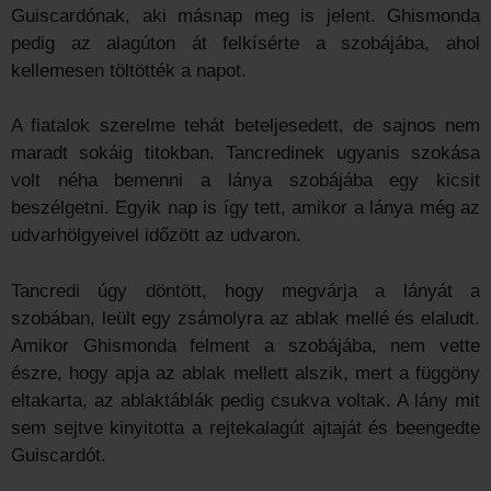
Guiscardónak, aki másnap meg is jelent. Ghismonda
pedig az alagúton át felkísérte a szobájába, ahol
kellemesen töltötték a napot.
A fiatalok szerelme tehát beteljesedett, de sajnos nem
maradt sokáig titokban. Tancredinek ugyanis szokása
volt néha bemenni a lánya szobájába egy kicsit
beszélgetni. Egyik nap is így tett, amikor a lánya még az
udvarhölgyeivel időzött az udvaron.
Tancredi úgy döntött, hogy megvárja a lányát a
szobában, leült egy zsámolyra az ablak mellé és elaludt.
Amikor Ghismonda felment a szobájába, nem vette
észre, hogy apja az ablak mellett alszik, mert a függöny
eltakarta, az ablaktáblák pedig csukva voltak. A lány mit
sem sejtve kinyitotta a rejtekalagút ajtaját és beengedte
Guiscardót.