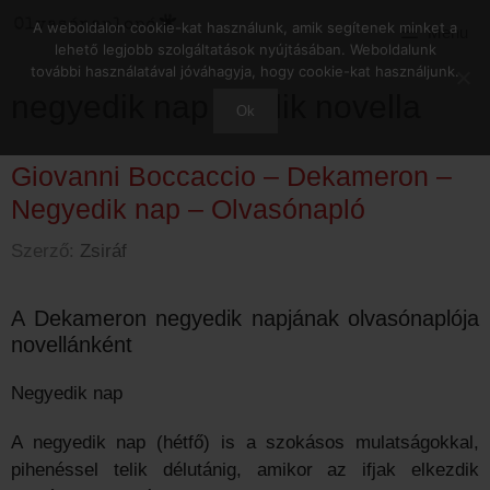
Kilépés
A weboldalon cookie-kat használunk, amik segítenek minket a
Menu
a
lehető legjobb szolgáltatások nyújtásában. Weboldalunk
tartalomba
további használatával jóváhagyja, hogy cookie-kat használjunk.
negyedik nap ötödik novella
Ok
Giovanni Boccaccio – Dekameron –
Negyedik nap – Olvasónapló
Szerző:
Zsiráf
A Dekameron negyedik napjának olvasónaplója
novellánként
Negyedik nap
A negyedik nap (hétfő) is a szokásos mulatságokkal,
pihenéssel telik délutánig, amikor az ifjak elkezdik