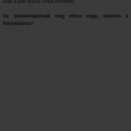
után a párt közös sírba temetteti.
Az olvasónaplónak még nincs vége, kattints a
folytatáshoz!