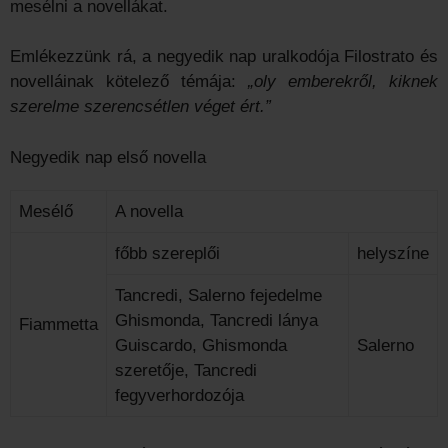
mesélni a novellákat.
Emlékezzünk rá, a negyedik nap uralkodója Filostrato és
novelláinak kötelező témája:
„oly emberekről, kiknek
szerelme szerencsétlen véget ért.”
Negyedik nap első novella
Mesélő
A novella
főbb szereplői
helyszíne
Tancredi, Salerno fejedelme
Ghismonda, Tancredi lánya
Fiammetta
Guiscardo, Ghismonda
Salerno
szeretője, Tancredi
fegyverhordozója