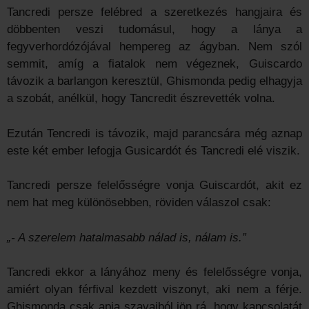
Tancredi persze felébred a szeretkezés hangjaira és
döbbenten veszi tudomásul, hogy a lánya a
fegyverhordózójával hempereg az ágyban. Nem szól
semmit, amíg a fiatalok nem végeznek, Guiscardo
távozik a barlangon keresztül, Ghismonda pedig elhagyja
a szobát, anélkül, hogy Tancredit észrevették volna.
Ezután Tencredi is távozik, majd parancsára még aznap
este két ember lefogja Gusicardót és Tancredi elé viszik.
Tancredi persze felelősségre vonja Guiscardót, akit ez
nem hat meg különösebben, röviden válaszol csak:
„- A szerelem hatalmasabb nálad is, nálam is.”
Tancredi ekkor a lányához meny és felelősségre vonja,
amiért olyan férfival kezdett viszonyt, aki nem a férje.
Ghismonda csak apja szavaiból jön rá, hogy kapcsolatát