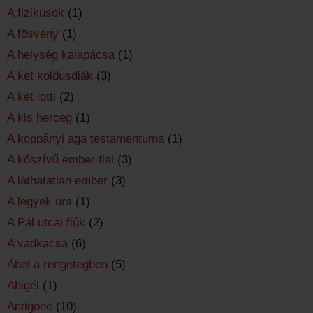
A fizikusok
(1)
A fösvény
(1)
A helység kalapácsa
(1)
A két koldusdiák
(3)
A két lotti
(2)
A kis herceg
(1)
A koppányi aga testamentuma
(1)
A kőszívű ember fiai
(3)
A láthatatlan ember
(3)
A legyek ura
(1)
A Pál utcai fiúk
(2)
A vadkacsa
(6)
Ábel a rengetegben
(5)
Abigél
(1)
Antigoné
(10)