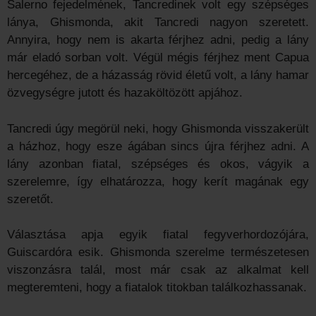
Salerno fejedelmének, Tancredinek volt egy szépséges
lánya, Ghismonda, akit Tancredi nagyon szeretett.
Annyira, hogy nem is akarta férjhez adni, pedig a lány
már eladó sorban volt. Végül mégis férjhez ment Capua
hercegéhez, de a házasság rövid életű volt, a lány hamar
özvegységre jutott és hazaköltözött apjához.
Tancredi úgy megörül neki, hogy Ghismonda visszakerült
a házhoz, hogy esze ágában sincs újra férjhez adni. A
lány azonban fiatal, szépséges és okos, vágyik a
szerelemre, így elhatározza, hogy kerít magának egy
szeretőt.
Választása apja egyik fiatal fegyverhordozójára,
Guiscardóra esik. Ghismonda szerelme természetesen
viszonzásra talál, most már csak az alkalmat kell
megteremteni, hogy a fiatalok titokban találkozhassanak.