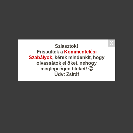
Sziasztok!
Frissültek a
Kommentelési
Szabályok
, kérek mindenkit, hogy
olvassátok el őket, nehogy
meglepi érjen titeket! 🙂
Üdv: Zsiráf