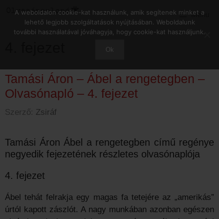
Kilépés
A weboldalon cookie-kat használunk, amik segítenek minket a
Menu
a
lehető legjobb szolgáltatások nyújtásában. Weboldalunk
tartalomba
további használatával jóváhagyja, hogy cookie-kat használjunk.
4. fejezet
Ok
Tamási Áron – Ábel a rengetegben –
Olvasónapló – 4. fejezet
Szerző:
Zsiráf
Tamási Áron Ábel a rengetegben című regénye
negyedik fejezetének részletes olvasónaplója
4. fejezet
Ábel tehát felrakja egy magas fa tetejére az „amerikás”
úrtól kapott zászlót. A nagy munkában azonban egészen