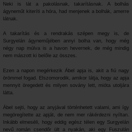
Neki is lát a pakolásnak, takarításnak. A bolhás
ágyneműt kiteríti a hóra, had menjenek a bolhák, amerre
látnak.
A takarítás és a rendrakás szépen megy is, de
Surgyelán ágyneműjében annyi bolha van, hogy még
négy nap múlva is a havon hevernek, de még mindig
nem mászott ki belőle az összes.
Ezen a napon megérkezik Ábel apja is, akit a fiú nagy
örömmel fogad. Elszomorodik, amikor látja, hogy az apja
mennyit öregedett és milyen sovány lett, mióta utoljára
látta.
Ábel sejti, hogy az anyjával történhetett valami, ami így
megöregítette az apját, de nem mer rákérdezni nyíltan.
Inkább elmeséli, hogy eddig egész télen egy Surgyelán
nevű román csendőr ült a nyakán, aki egy Fuszulán