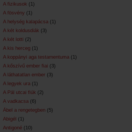
A fizikusok
(1)
A fösvény
(1)
A helység kalapácsa
(1)
A két koldusdiák
(3)
A két lotti
(2)
A kis herceg
(1)
A koppányi aga testamentuma
(1)
A kőszívű ember fiai
(3)
A láthatatlan ember
(3)
A legyek ura
(1)
A Pál utcai fiúk
(2)
A vadkacsa
(6)
Ábel a rengetegben
(5)
Abigél
(1)
Antigoné
(10)