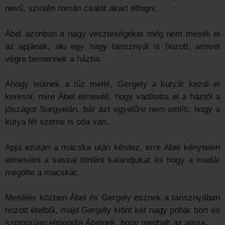
nevű, szintén román csalót akart elfogni.
Ábel azonban a nagy veszteségeket még nem meséli el
az apjának, aki egy nagy tarisznyát is hozott, amivel
végre bemennek a házba.
Ahogy leülnek a tűz mellé, Gergely a kutyát kezdi el
keresni, mire Ábel elmeséli, hogy vadította el a háztól a
jószágot Surgyelán, bár azt egyelőre nem említi, hogy a
kutya fél szeme is oda van.
Apja ezután a macska után kérdez, erre Ábel kénytelen
elmesélni a sassal történt kalandjukat és hogy a madár
megölte a macskát.
Mesélés közben Ábel és Gergely esznek a tarisznyában
hozott ételből, majd Gergely kiönt két nagy pohár bort és
szomorúan elmondja Ábelnek, hogy meghalt az anyja.