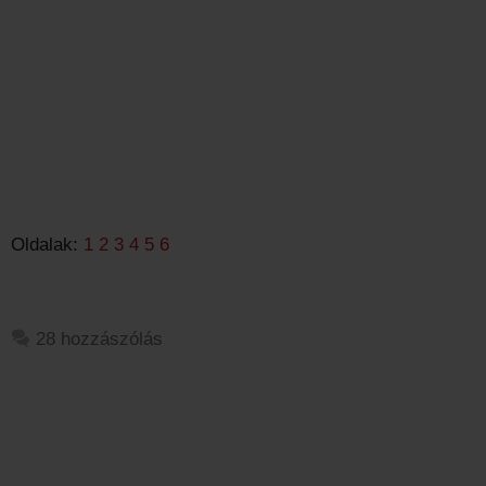
Oldalak:
1
2
3
4
5
6
28 hozzászólás