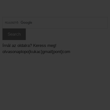
Írnál az oldalra? Keress meg!
olvasonaplopo[kukac]gmail[pont]com