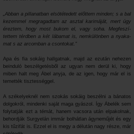
„Abban a pillanatban elsötétedett előttem minden; s a bal
kezemmel megragadtam az asztal karimáját, mert úgy
éreztem, hogy most bukom el, vagy soha. Megfeszí­
tettem térdben a két lábamat is, nemkülönben a nyaka­
mat s az arcomban a csontokat.”
Apa és fia sokáig hallgatnak, majd az ezután nehezen
beinduló beszélgetésből az ugyan nem derül ki, hogy
miben halt meg Ábel anyja, de az igen, hogy már el is
temették tisztességgel.
A székelyeknél nem szokás sokáig beszélni a bánatos
dolgokról, mindenki saját maga gyászol. Így Ábelék sem
folytatják ezt a témát, hanem vacsora után elpakolnak,
behordják Surgyelán immár bolhátlan ágyneműjét és egy
kis tűzifát is. Ezzel el is megy a délután nagy része, már
sötétedik.