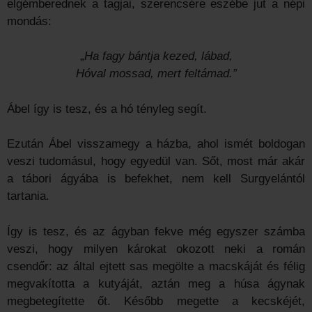
elgémberednek a tagjai, szerencsére eszébe jut a népi
mondás:
„
Ha fagy bántja kezed, lábad,
Hóval mossad, mert feltámad.”
Ábel így is tesz, és a hó tényleg segít.
Ezután Ábel visszamegy a házba, ahol ismét boldogan
veszi tudomásul, hogy egyedül van. Sőt, most már akár
a tábori ágyába is befekhet, nem kell Surgyelántól
tartania.
Így is tesz, és az ágyban fekve még egyszer számba
veszi, hogy milyen károkat okozott neki a román
csendőr: az által ejtett sas megölte a macskáját és félig
megvakította a kutyáját, aztán meg a húsa ágynak
megbetegítette őt. Később megette a kecskéjét,