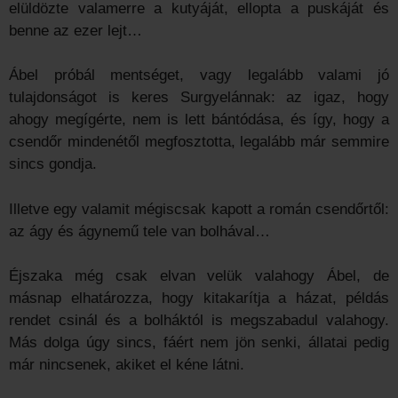
elüldözte valamerre a kutyáját, ellopta a puskáját és
benne az ezer lejt…
Ábel próbál mentséget, vagy legalább valami jó
tulajdonságot is keres Surgyelánnak: az igaz, hogy
ahogy megígérte, nem is lett bántódása, és így, hogy a
csendőr mindenétől megfosztotta, legalább már semmire
sincs gondja.
Illetve egy valamit mégiscsak kapott a román csendőrtől:
az ágy és ágynemű tele van bolhával…
Éjszaka még csak elvan velük valahogy Ábel, de
másnap elhatározza, hogy kitakarítja a házat, példás
rendet csinál és a bolháktól is megszabadul valahogy.
Más dolga úgy sincs, fáért nem jön senki, állatai pedig
már nincsenek, akiket el kéne látni.