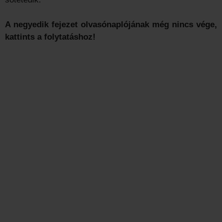
A negyedik fejezet olvasónaplójának még nincs vége,
kattints a folytatáshoz!