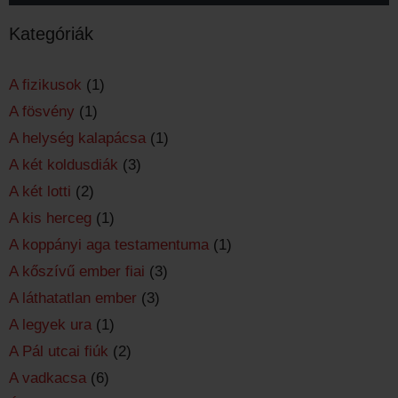
Kategóriák
A fizikusok
(1)
A fösvény
(1)
A helység kalapácsa
(1)
A két koldusdiák
(3)
A két lotti
(2)
A kis herceg
(1)
A koppányi aga testamentuma
(1)
A kőszívű ember fiai
(3)
A láthatatlan ember
(3)
A legyek ura
(1)
A Pál utcai fiúk
(2)
A vadkacsa
(6)