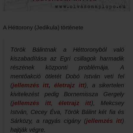
A Héttorony (Jedikula) története
Török Bálintnak a Héttoronyból való
kiszabadítása az Egri csillagok harmadik
részének központi problémája. A
mentőakció ötletét Dobó István veti fel
(
jellemzés itt
,
életrajz itt
), a sikertelen
kivitelezést pedig Bornemissza Gergely
(
jellemzés itt
,
életrajz itt
), Mekcsey
István, Cecey Éva, Török Bálint két fia és
Sárközy, a ragyás cigány (
jellemzés itt
)
hajtják végre.