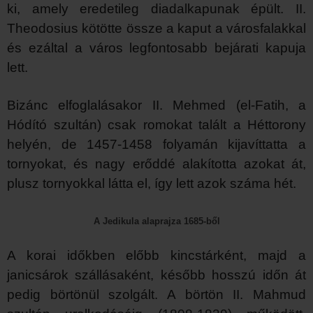
ki, amely eredetileg diadalkapunak épült. II.
Theodosius kötötte össze a kaput a városfalakkal
és ezáltal a város legfontosabb bejárati kapuja
lett.
Bizánc elfoglalásakor II. Mehmed (el-Fatih, a
Hódító szultán) csak romokat talált a Héttorony
helyén, de 1457-1458 folyamán kijavíttatta a
tornyokat, és nagy erőddé alakította azokat át,
plusz tornyokkal látta el, így lett azok száma hét.
A Jedikula alaprajza 1685-ből
A korai időkben előbb kincstárként, majd a
janicsárok szállásaként, később hosszú időn át
pedig börtönül szolgált. A börtön II. Mahmud