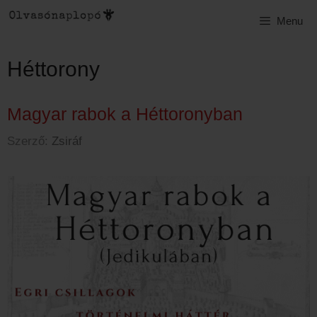
Kilépés
Menu
a
tartalomba
Héttorony
Magyar rabok a Héttoronyban
Szerző:
Zsiráf