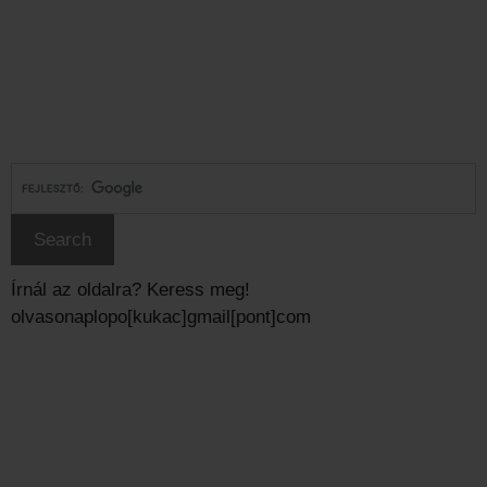
Írnál az oldalra? Keress meg!
olvasonaplopo[kukac]gmail[pont]com