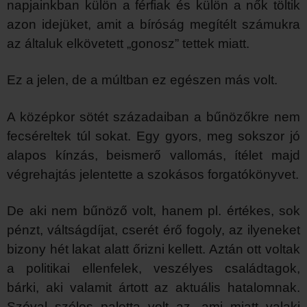
napjainkban külön a férfiak és külön a nők töltik
azon idejüket, amit a bíróság megítélt számukra
az általuk elkövetett „gonosz” tettek miatt.
Ez a jelen, de a múltban ez egészen más volt.
A középkor sötét századaiban a bűnözőkre nem
fecséreltek túl sokat. Egy gyors, meg sokszor jó
alapos kínzás, beismerő vallomás, ítélet majd
végrehajtás jelentette a szokásos forgatókönyvet.
De aki nem bűnöző volt, hanem pl. értékes, sok
pénzt, váltságdíjat, cserét érő fogoly, az ilyeneket
bizony hét lakat alatt őrizni kellett. Aztán ott voltak
a politikai ellenfelek, veszélyes családtagok,
bárki, aki valamit ártott az aktuális hatalomnak.
Szóval széles paletta volt az, ami miatt valaki