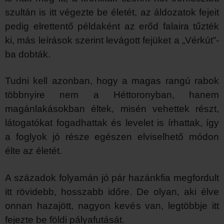
szultán is itt végezte be életét, az áldozatok fejeit
pedig elrettentő példaként az erőd falaira tűzték
ki, más leírások szerint levágott fejüket a „Vérkút”-
ba dobták.
Tudni kell azonban, hogy a magas rangú rabok
többnyire nem a Héttoronyban, hanem
magánlakásokban éltek, misén vehettek részt,
látogatókat fogadhattak és levelet is írhattak, így
a foglyok jó része egészen elviselhető módon
élte az életét.
A századok folyamán jó pár hazánkfia megfordult
itt rövidebb, hosszabb időre. De olyan, aki élve
onnan hazajött, nagyon kevés van, legtöbbje itt
fejezte be földi pályafutását.