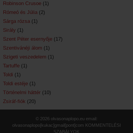
Robinson Crusoe
(1)
Rómeó és Júlia
(2)
Sárga rózsa
(1)
Sirály
(1)
Szent Péter esernyője
(17)
Szentivánéji álom
(1)
Szigeti veszedelem
(1)
Tartuffe
(1)
Toldi
(1)
Toldi estéje
(1)
Történelmi háttér
(10)
Zsiráf-fiók
(20)
© 2026 olvasonaplopo.eu email:
olvasonaplopo[kukac]gmail[pont]com
KOMMENTELÉSI
SZABÁLYOK