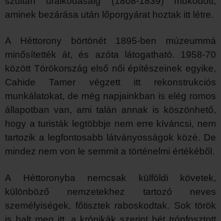
szultán uralkodásáig (1808-1839) működött,
aminek bezárása után lőporgyárat hoztak itt létre.
A Héttorony börtönét 1895-ben múzeummá
minősítették át, és azóta látogatható. 1958-70
között Törökország első női építészeinek egyike,
Cahide Tamer végzett itt rekonstrukciós
munkálatokat, de még napjainkban is elég romos
állapotban van, ami talán annak is köszönhető,
hogy a turisták legtöbbje nem erre kíváncsi, nem
tartozik a legfontosabb látványosságok közé. De
mindez nem von le semmit a történelmi értékéből.
A Héttoronyba nemcsak külföldi követek,
különböző nemzetekhez tartozó neves
személyiségek, főtisztek raboskodtak. Sok török
is halt meg itt, a krónikák szerint hét trónfosztott