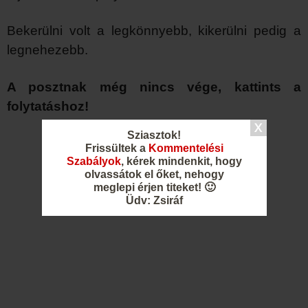
Bekerülni volt a legkönnyebb, kikerülni pedig a
legnehezebb.
A posztnak még nincs vége, kattints a
folytatáshoz!
Sziasztok!
Frissültek a
Kommentelési
Szabályok
, kérek mindenkit, hogy
olvassátok el őket, nehogy
meglepi érjen titeket! 🙂
Üdv: Zsiráf