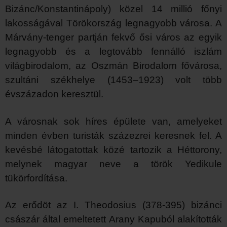
Bizánc/Konstantinápoly) közel 14 millió főnyi
lakosságával Törökország legnagyobb városa. A
Márvány-tenger partján fekvő ősi város az egyik
legnagyobb és a legtovább fennálló iszlám
világbirodalom, az Oszmán Birodalom fővárosa,
szultáni székhelye (1453–1923) volt több
évszázadon keresztül.
A városnak sok híres épülete van, amelyeket
minden évben turisták százezrei keresnek fel. A
kevésbé látogatottak közé tartozik a Héttorony,
melynek magyar neve a török Yedikule
tükörfordítása.
Az erődöt az I. Theodosius (378-395) bizánci
császár által emeltetett Arany Kapuból alakították