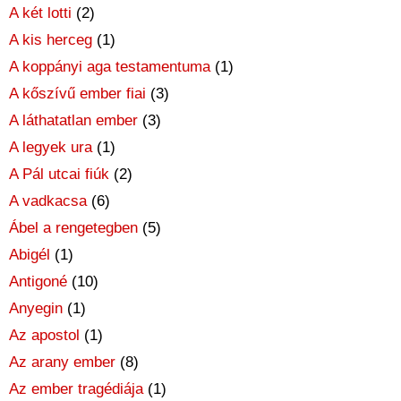
A két lotti
(2)
A kis herceg
(1)
A koppányi aga testamentuma
(1)
A kőszívű ember fiai
(3)
A láthatatlan ember
(3)
A legyek ura
(1)
A Pál utcai fiúk
(2)
A vadkacsa
(6)
Ábel a rengetegben
(5)
Abigél
(1)
Antigoné
(10)
Anyegin
(1)
Az apostol
(1)
Az arany ember
(8)
Az ember tragédiája
(1)