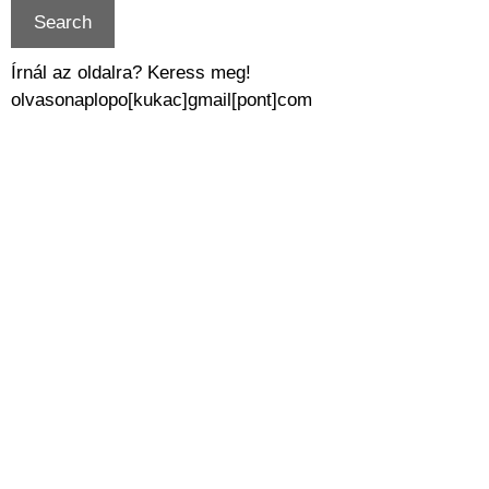
Írnál az oldalra? Keress meg!
olvasonaplopo[kukac]gmail[pont]com