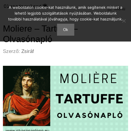
Kilépés
A weboldalon cookie-kat használunk, amik segítenek minket a
Menu
a
lehető legjobb szolgáltatások nyújtásában. Weboldalunk
tartalomba
további használatával jóváhagyja, hogy cookie-kat használjunk.
Moliere – Tartuffe –
Ok
Olvasónapló
Szerző:
Zsiráf