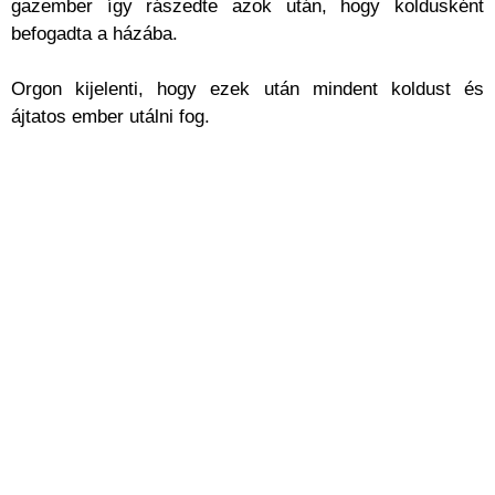
gazember így rászedte azok után, hogy koldusként
befogadta a házába.
Orgon kijelenti, hogy ezek után mindent koldust és
ájtatos ember utálni fog.