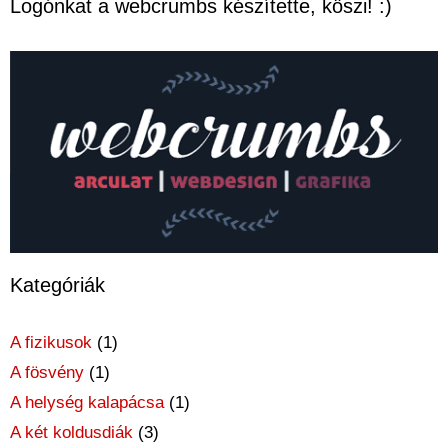
Logónkat a webcrumbs készítette, köszi! :)
Kategóriák
A fizikusok
(1)
A fösvény
(1)
A helység kalapácsa
(1)
A két koldusdiák
(3)