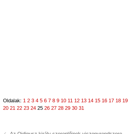
Oldalak:
1
2
3
4
5
6
7
8
9
10
11
12
13
14
15
16
17
18
19
20
21
22
23
24
25
26
27
28
29
30
31
Az Oidipusz király szereplőinek viszonyrendszere