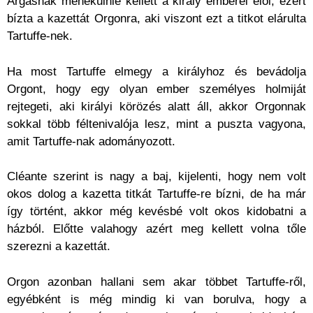
Argasnak menekülnie kellett a király emberei elől, ezért
bízta a kazettát Orgonra, aki viszont ezt a titkot elárulta
Tartuffe-nek.
Ha most Tartuffe elmegy a királyhoz és bevádolja
Orgont, hogy egy olyan ember személyes holmiját
rejtegeti, aki királyi körözés alatt áll, akkor Orgonnak
sokkal több féltenivalója lesz, mint a puszta vagyona,
amit Tartuffe-nak adományozott.
Cléante szerint is nagy a baj, kijelenti, hogy nem volt
okos dolog a kazetta titkát Tartuffe-re bízni, de ha már
így történt, akkor még kevésbé volt okos kidobatni a
házból. Előtte valahogy azért meg kellett volna tőle
szerezni a kazettát.
Orgon azonban hallani sem akar többet Tartuffe-ről,
egyébként is még mindig ki van borulva, hogy a