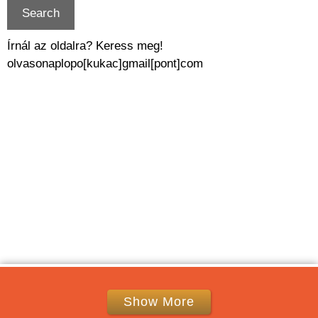
Írnál az oldalra? Keress meg!
olvasonaplopo[kukac]gmail[pont]com
Show More