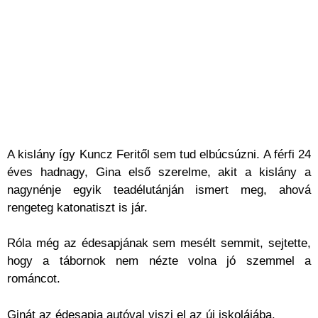
A kislány így Kuncz Feritől sem tud elbúcsúzni. A férfi 24
éves hadnagy, Gina első szerelme, akit a kislány a
nagynénje egyik teadélutánján ismert meg, ahová
rengeteg katonatiszt is jár.
Róla még az édesapjának sem mesélt semmit, sejtette,
hogy a tábornok nem nézte volna jó szemmel a
románcot.
Ginát az édesapja autóval viszi el az új iskolájába.