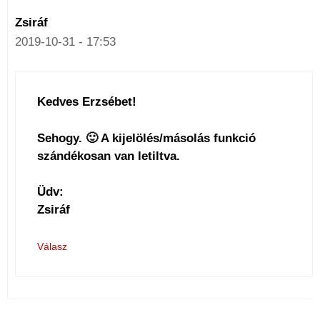
Zsiráf
2019-10-31 - 17:53
Kedves Erzsébet!
Sehogy. 🙂 A kijelölés/másolás funkció
szándékosan van letiltva.
Üdv:
Zsiráf
Válasz