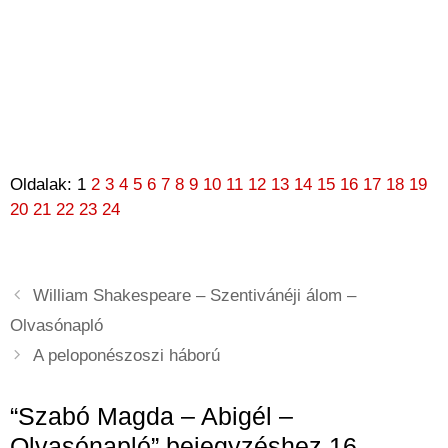
Oldalak:
1
2
3
4
5
6
7
8
9
10
11
12
13
14
15
16
17
18
19
20
21
22
23
24
William Shakespeare – Szentivánéji álom –
Olvasónapló
A peloponészoszi háború
“Szabó Magda – Abigél –
Olvasónapló” bejegyzéshez 16