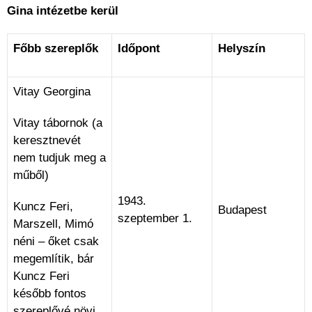
Gina intézetbe kerül
Főbb szereplők
Időpont
Helyszín
Vitay Georgina
Vitay tábornok (a
keresztnevét
nem tudjuk meg a
műből)
1943.
Kuncz Feri,
Budapest
szeptember 1.
Marszell, Mimó
néni – őket csak
megemlítik, bár
Kuncz Feri
később fontos
szereplővé növi