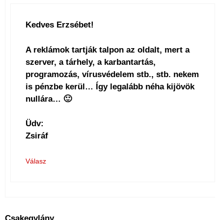
Kedves Erzsébet!
A reklámok tartják talpon az oldalt, mert a
szerver, a tárhely, a karbantartás,
programozás, vírusvédelem stb., stb. nekem
is pénzbe kerül… Így legalább néha kijövök
nullára… 🙂
Üdv:
Zsiráf
Válasz
Csakegylány