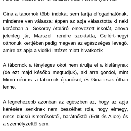
Gina a tábornok többi indokát sem tartja elfogadhatónak,
mindenre van válasza: éppen az apja választotta ki neki
korábban a Sokoray Ataláról elnevezett iskolát, ahova
jelenleg jár, Marszell rendre szoktatta, Gellért-hegyi
otthonuk kertjében pedig megvan az egészséges levegő,
amire az apja a vidéki intézet miatt hivatkozik
A tábornok a tényleges okot nem árulja el a kislánynak
(de ezt majd később megtudjuk), aki arra gondol, mint
Mimó néni is: a tábornok újranősül, és Gina csak útban
lenne.
A legnehezebb azonban az egészben az, hogy az apja
kérésére senkinek nem beszélhet róla, hogy elmegy,
nincs búcsú ismerősöktől, barátnőktől (Edit és Alice) és
a személyzettől sem.