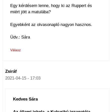
Egy kérdésem lenne, hogy ki az Ruppert és
miért jött a matulába?
Egyebként az olvasonapló nagyon hasznos.
Üdv.: Sára
Válasz
Zsiráf
2021-04-15 - 17:03
Kedves Sára
Az állami iskola, a Kukurikú igzagatója.