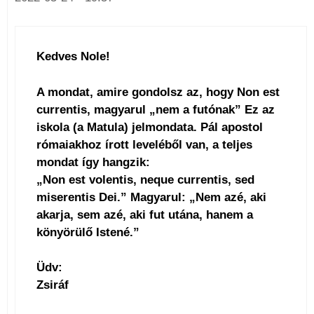
Kedves Nole!
A mondat, amire gondolsz az, hogy Non est
currentis, magyarul „nem a futónak” Ez az
iskola (a Matula) jelmondata. Pál apostol
rómaiakhoz írott leveléből van, a teljes
mondat így hangzik:
„Non est volentis, neque currentis, sed
miserentis Dei.” Magyarul: „Nem azé, aki
akarja, sem azé, aki fut utána, hanem a
könyörülő Istené.”
Üdv:
Zsiráf