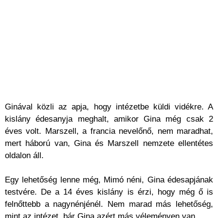
Ginával közli az apja, hogy intézetbe küldi vidékre. A
kislány édesanyja meghalt, amikor Gina még csak 2
éves volt. Marszell, a francia nevelőnő, nem maradhat,
mert háború van, Gina és Marszell nemzete ellentétes
oldalon áll.
Egy lehetőség lenne még, Mimó néni, Gina édesapjának
testvére. De a 14 éves kislány is érzi, hogy még ő is
felnőttebb a nagynénjénél. Nem marad más lehetőség,
mint az intézet, bár Gina azért más véleményen van