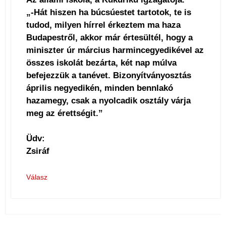
„-Hát hiszen ha búcsúestet tartotok, te is
tudod, milyen hírrel érkeztem ma haza
Budapestről, akkor már értesültél, hogy a
miniszter úr március harmincegyedikével az
összes iskolát bezárta, két nap múlva
befejezzük a tanévet. Bizonyítványosztás
április negyedikén, minden bennlakó
hazamegy, csak a nyolcadik osztály várja
meg az érettségit.”
Üdv:
Zsiráf
Válasz