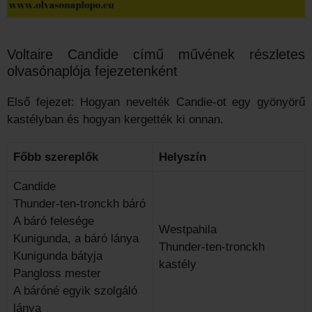
Voltaire Candide című művének részletes
olvasónaplója fejezetenként
Első fejezet: Hogyan nevelték Candie-ot egy gyönyörű
kastélyban és hogyan kergették ki onnan.
Főbb szereplők
Helyszín
Candide
Thunder-ten-tronckh báró
A báró felesége
Westpahila
Kunigunda, a báró lánya
Thunder-ten-tronckh
Kunigunda bátyja
kastély
Pangloss mester
A báróné egyik szolgáló
lánya