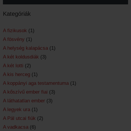
Kategóriák
A fizikusok
(1)
A fösvény
(1)
A helység kalapácsa
(1)
A két koldusdiák
(3)
A két lotti
(2)
A kis herceg
(1)
A koppányi aga testamentuma
(1)
A kőszívű ember fiai
(3)
A láthatatlan ember
(3)
A legyek ura
(1)
A Pál utcai fiúk
(2)
A vadkacsa
(6)