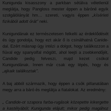
Kunigunda kisasszony a parkban sétálva véletlenül
meglátja, hogy Pangloss mester éppen a báróné egyik
szolgálólányát hm… szereti, vagyis éppen
„kísérleti
fizikából adott órát”
neki.
Kunigundának ez természetesen felkelti az érdeklődését
és úgy gondolja, hogy ezt akár ő is csinálhatná Canide-
dal. Ezért másnap úgy intézi a dolgot, hogy találkozzon a
fiúval egy spanyolfal mögött, ahol leejti a zsebkendőjét,
Candide pedig felveszi, majd kezet csókol
Kunigundának. Innen már csak egy lépés, hogy és
„ajkaik találkoztak”.
A baj abból származik, hogy éppen a csók pillanatában
megy arra a báró és meglátja a fiatalokat. Az eredmény:
„ Candide-ot szapora farba-rugások közepette kikergette
a kastélyából; Kunigunda elájult; mikor pedig magához