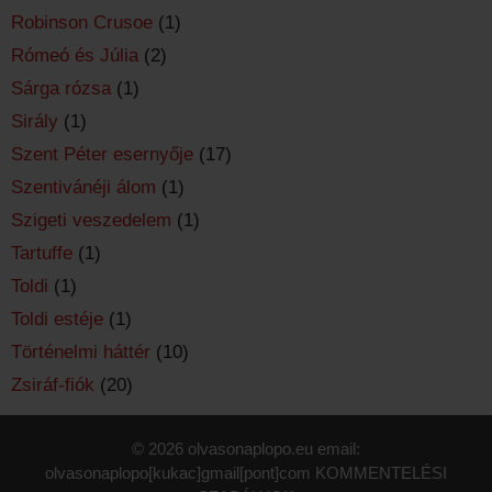
Robinson Crusoe
(1)
Rómeó és Júlia
(2)
Sárga rózsa
(1)
Sirály
(1)
Szent Péter esernyője
(17)
Szentivánéji álom
(1)
Szigeti veszedelem
(1)
Tartuffe
(1)
Toldi
(1)
Toldi estéje
(1)
Történelmi háttér
(10)
Zsiráf-fiók
(20)
© 2026 olvasonaplopo.eu email:
olvasonaplopo[kukac]gmail[pont]com
KOMMENTELÉSI