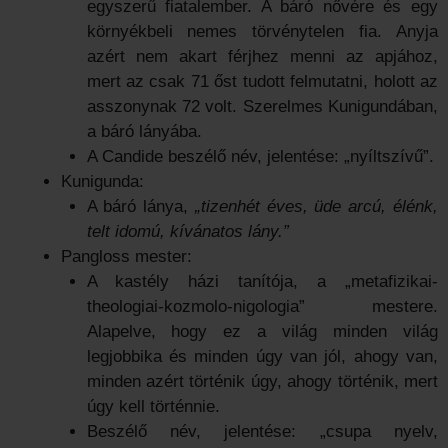
egyszerű fiatalember. A báró nővére és egy
környékbeli nemes törvénytelen fia. Anyja
azért nem akart férjhez menni az apjához,
mert az csak 71 őst tudott felmutatni, holott az
asszonynak 72 volt. Szerelmes Kunigundában,
a báró lányába.
A Candide beszélő név, jelentése: „nyíltszívű”.
Kunigunda:
A báró lánya,
„tizenhét éves, üde arcú, élénk,
telt idomú, kívánatos lány.”
Pangloss mester:
A kastély házi tanítója, a „metafizikai-
theologiai-kozmolo-nigologia” mestere.
Alapelve, hogy ez a világ minden világ
legjobbika és minden úgy van jól, ahogy van,
minden azért történik úgy, ahogy történik, mert
úgy kell történnie.
Beszélő név, jelentése: „csupa nyelv,