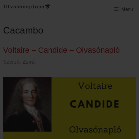
Kilépés
Menu
a
tartalomba
Cacambo
Voltaire – Candide – Olvasónapló
Szerző:
Zsiráf