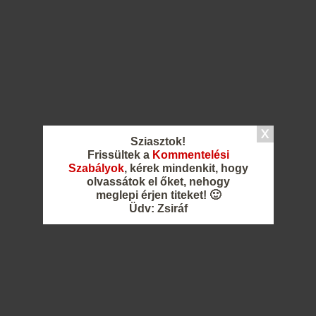
Sziasztok!
Frissültek a
Kommentelési
Szabályok
, kérek mindenkit, hogy
olvassátok el őket, nehogy
meglepi érjen titeket! 🙂
Üdv: Zsiráf