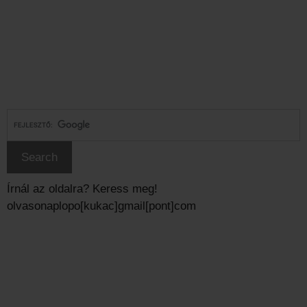
Írnál az oldalra? Keress meg!
olvasonaplopo[kukac]gmail[pont]com