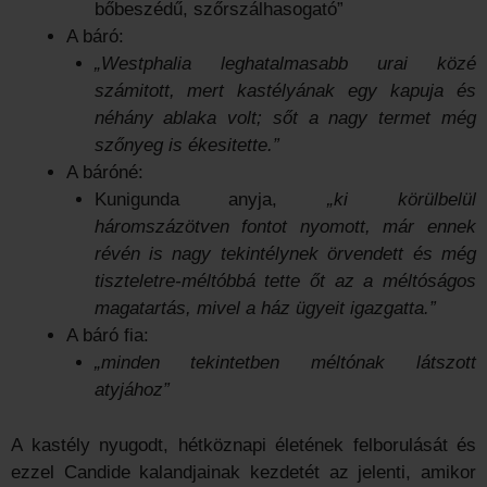
bőbeszédű, szőrszálhasogató”
A báró:
„Westphalia leghatalmasabb urai közé
számitott, mert kastélyának egy kapuja és
néhány ablaka volt; sőt a nagy termet még
szőnyeg is ékesitette.”
A báróné:
Kunigunda anyja,
„ki körülbelül
háromszázötven fontot nyomott, már ennek
révén is nagy tekintélynek örvendett és még
tiszteletre-méltóbbá tette őt az a méltóságos
magatartás, mivel a ház ügyeit igazgatta.”
A báró fia:
„minden tekintetben méltónak látszott
atyjához”
A kastély nyugodt, hétköznapi életének felborulását és
ezzel Candide kalandjainak kezdetét az jelenti, amikor