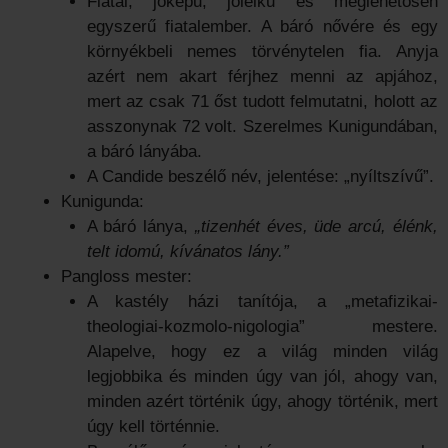
Fiatal, jóképű, jólelkű és meglehetősen
egyszerű fiatalember. A báró nővére és egy
környékbeli nemes törvénytelen fia. Anyja
azért nem akart férjhez menni az apjához,
mert az csak 71 őst tudott felmutatni, holott az
asszonynak 72 volt. Szerelmes Kunigundában,
a báró lányába.
A Candide beszélő név, jelentése: „nyíltszívű”.
Kunigunda:
A báró lánya,
„tizenhét éves, üde arcú, élénk,
telt idomú, kívánatos lány.”
Pangloss mester:
A kastély házi tanítója, a „metafizikai-
theologiai-kozmolo-nigologia” mestere.
Alapelve, hogy ez a világ minden világ
legjobbika és minden úgy van jól, ahogy van,
minden azért történik úgy, ahogy történik, mert
úgy kell történnie.