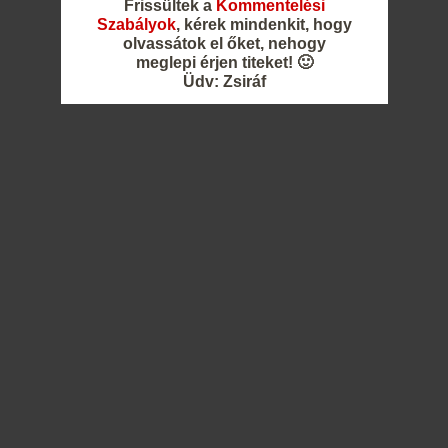
Frissültek a
Kommentelési
Szabályok
, kérek mindenkit, hogy
olvassátok el őket, nehogy
meglepi érjen titeket! 🙂
Üdv: Zsiráf