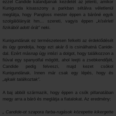
ezzel Candide kalandjainak kezdetét az jelenti, amikor
Kunigunda kisasszony a parkban sétálva véletlenül
meglátja, hogy Pangloss mester éppen a báróné egyik
szolgálólányát hm… szereti, vagyis éppen
„kísérleti
fizikából adott órát”
neki.
Kunigundának ez természetesen felkelti az érdeklődését
és úgy gondolja, hogy ezt akár ő is csinálhatná Canide-
dal. Ezért másnap úgy intézi a dolgot, hogy találkozzon a
fiúval egy spanyolfal mögött, ahol leejti a zsebkendőjét,
Candide pedig felveszi, majd kezet csókol
Kunigundának. Innen már csak egy lépés, hogy és
„ajkaik találkoztak”.
A baj abból származik, hogy éppen a csók pillanatában
megy arra a báró és meglátja a fiatalokat. Az eredmény:
„ Candide-ot szapora farba-rugások közepette kikergette