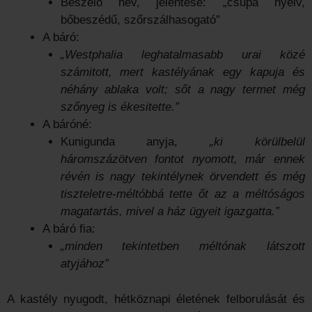
Beszélő név, jelentése: „csupa nyelv,
bőbeszédű, szőrszálhasogató”
A báró:
„Westphalia leghatalmasabb urai közé
számitott, mert kastélyának egy kapuja és
néhány ablaka volt; sőt a nagy termet még
szőnyeg is ékesitette.”
A báróné:
Kunigunda anyja,
„ki körülbelül
háromszázötven fontot nyomott, már ennek
révén is nagy tekintélynek örvendett és még
tiszteletre-méltóbbá tette őt az a méltóságos
magatartás, mivel a ház ügyeit igazgatta.”
A báró fia:
„minden tekintetben méltónak látszott
atyjához”
A kastély nyugodt, hétköznapi életének felborulását és