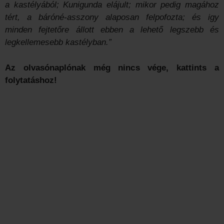
a kastélyából; Kunigunda elájult; mikor pedig magához
tért, a báróné-asszony alaposan felpofozta; és igy
minden fejtetőre állott ebben a lehető legszebb és
legkellemesebb kastélyban.”
Az olvasónaplónak még nincs vége, kattints a
folytatáshoz!