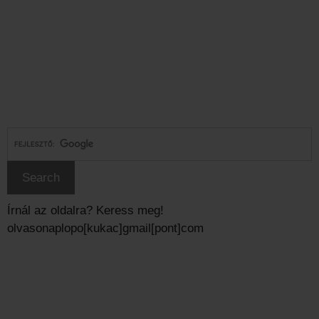
Írnál az oldalra? Keress meg!
olvasonaplopo[kukac]gmail[pont]com