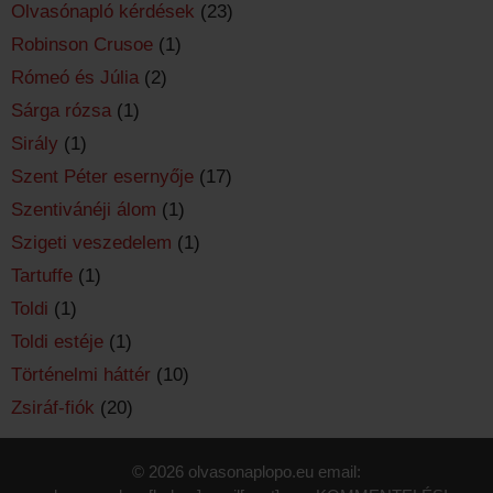
Olvasónapló kérdések
(23)
Robinson Crusoe
(1)
Rómeó és Júlia
(2)
Sárga rózsa
(1)
Sirály
(1)
Szent Péter esernyője
(17)
Szentivánéji álom
(1)
Szigeti veszedelem
(1)
Tartuffe
(1)
Toldi
(1)
Toldi estéje
(1)
Történelmi háttér
(10)
Zsiráf-fiók
(20)
© 2026 olvasonaplopo.eu email: