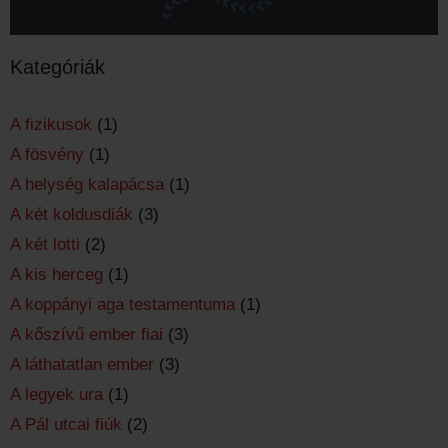
Kategóriák
A fizikusok
(1)
A fösvény
(1)
A helység kalapácsa
(1)
A két koldusdiák
(3)
A két lotti
(2)
A kis herceg
(1)
A koppányi aga testamentuma
(1)
A kőszívű ember fiai
(3)
A láthatatlan ember
(3)
A legyek ura
(1)
A Pál utcai fiúk
(2)