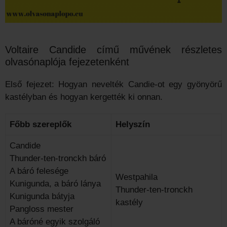
Voltaire Candide című művének részletes
olvasónaplója fejezetenként
Első fejezet: Hogyan nevelték Candie-ot egy gyönyörű
kastélyban és hogyan kergették ki onnan.
Főbb szereplők
Helyszín
Candide
Thunder-ten-tronckh báró
A báró felesége
Westpahila
Kunigunda, a báró lánya
Thunder-ten-tronckh
Kunigunda bátyja
kastély
Pangloss mester
A báróné egyik szolgáló